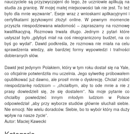
nauczyciele są przyzwyczajeni do tego, że uczniowie aplikują na
studia za granicę. W mojej małej miejscowości tak nie jest. To też
było dla mnie wyzwanie”. Eseje wraz z wnioskami aplikacyjnymi i
certyfikatami językowymi złożył online. W pewnym momencie
przyszła niespodziewana wiadomość – zapraszamy na rozmowę
kwalifikacyjną. Rozmowa trwała długo. Jednym z pytań które
usłyszał było „gdybyś miał na coś nieograniczony budżet, na co
byś go wydał”. Dawid podkreśla, że rozmowa nie miała na celu
sprawdzenia wiedzy, ale bardziej formy wypowiedzi i trafności
dobieranych słów.
Dawid jest jedynym Polakiem, który w tym roku dostał się na Yale,
co oficjalnie potwierdziła mu uczelnia. Jego sylwetkę próbowałem
opublikować już dawno, ale prosił mnie o dyskrecję. Chciał zrobić
niespodziankę rodzicom – „chciałbym, aby to ode mnie a nie z
prasy dowiedzieli się, że się dostałem”. Na moje pytanie co
chciałby powiedzieć innym młodym ludziom w Polsce
odpowiedział „aby przy wyborze studiów głównie słuchali siebie.
Nie emocji. Nie wielu doradców. Siebie, bo to wybór który ma duży
wpływ na nasze życie”.
Autor: Maciej Kawecki
Kategorie