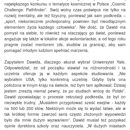
największego konkursu o tematyce kosmicznej w Polsce „Cosmic
Challenge: Pathfinder”. Swój wolny czas poświęca nie tylko na
rozwój mentalny, ale też fizyczny, ponieważ jak sam podkreśla –
„sport, niekoniecznie profesjonalny, powinien być nieodłącznym
elementem życia każdego człowieka”. Nie dość, że Dawid ma
pomysł na siebie, to również na otaczający go świat, ponieważ
angażuje się także w lokalne akcje wolontariackie, a od tego roku
pragnie zostać mentorem (ds. studiów za granicą), aby sam
pomagać młodym ludziom spełniać marzenia.
Zapytałem Dawida, dlaczego akurat wybrał Uniwersytet Yale.
Odpowiedział, że od początku stawiał na różnorodność i ta
uczelnia oferuje ją w każdym aspekcie studiowania. „Nie
wybrałem USA, tylko konkretną uczelnię. Gdyby była ona
położona w innym kraju na świecie, też bym tam aplikował. Dzisiaj
jestem zresztą niemal pewny, że po studiach wrócę do Polski”.
Dawid opowiadając o procesie rekrutacji podkreśla, że był on
niezwykle trudny. „Musiałem przygotować sześć esejów - każdy
na 500 lub 200 słów. Niektórym może się to wydać łatwe, ale w
tak krótkiej formie zawrzeć sens często złożonych wypowiedzi
było dla mnie dużym wyzwaniem”. Dawid musiał też pozyskać
opinie dyrektora szkoły oraz nauczyciela. „W dużych miastach