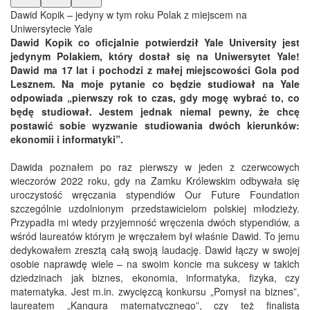
Dawid Kopik – jedyny w tym roku Polak z miejscem na
Uniwersytecie Yale
Dawid Kopik co oficjalnie potwierdził Yale University jest
jedynym Polakiem, który dostał się na Uniwersytet Yale!
Dawid ma 17 lat i pochodzi z małej miejscowości Gola pod
Lesznem. Na moje pytanie co będzie studiował na Yale
odpowiada „pierwszy rok to czas, gdy mogę wybrać to, co
będę studiował. Jestem jednak niemal pewny, że chcę
postawić sobie wyzwanie studiowania dwóch kierunków:
ekonomii i informatyki”.
Dawida poznałem po raz pierwszy w jeden z czerwcowych
wieczorów 2022 roku, gdy na Zamku Królewskim odbywała się
uroczystość wręczania stypendiów Our Future Foundation
szczególnie uzdolnionym przedstawicielom polskiej młodzieży.
Przypadła mi wtedy przyjemność wręczenia dwóch stypendiów, a
wśród laureatów którym je wręczałem był właśnie Dawid. To jemu
dedykowałem zresztą całą swoją laudację. Dawid łączy w swojej
osobie naprawdę wiele – na swoim koncie ma sukcesy w takich
dziedzinach jak biznes, ekonomia, informatyka, fizyka, czy
matematyka. Jest m.in. zwycięzcą konkursu „Pomysł na biznes”,
laureatem „Kangura matematycznego”, czy też finalistą