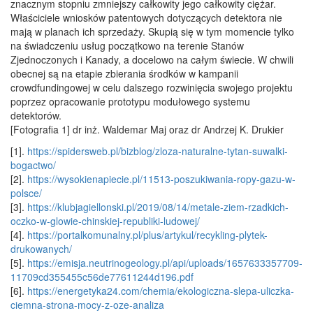
znacznym stopniu zmniejszy całkowity jego całkowity ciężar.
Właściciele wniosków patentowych dotyczących detektora nie
mają w planach ich sprzedaży. Skupią się w tym momencie tylko
na świadczeniu usług początkowo na terenie Stanów
Zjednoczonych i Kanady, a docelowo na całym świecie. W chwili
obecnej są na etapie zbierania środków w kampanii
crowdfundingowej w celu dalszego rozwinięcia swojego projektu
poprzez opracowanie prototypu modułowego systemu
detektorów.
[Fotografia 1] dr inż. Waldemar Maj oraz dr Andrzej K. Drukier
[1].
https://spidersweb.pl/bizblog/zloza-naturalne-tytan-suwalki-
bogactwo/
[2].
https://wysokienapiecie.pl/11513-poszukiwania-ropy-gazu-w-
polsce/
[3].
https://klubjagiellonski.pl/2019/08/14/metale-ziem-rzadkich-
oczko-w-glowie-chinskiej-republiki-ludowej/
[4].
https://portalkomunalny.pl/plus/artykul/recykling-plytek-
drukowanych/
[5].
https://emisja.neutrinogeology.pl/api/uploads/1657633357709-
11709cd355455c56de77611244d196.pdf
[6].
https://energetyka24.com/chemia/ekologiczna-slepa-uliczka-
ciemna-strona-mocy-z-oze-analiza