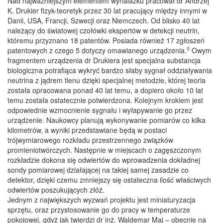
Nad najważniejszym elementem wynalazku pracował dr Andrzej
K. Drukier fizyk-teoretyk przez 30 lat pracujący między innymi w
Danii, USA, Francji, Szwecji oraz Niemczech. Od blisko 40 lat
należący do światowej czołówki ekspertów w detekcji neutrin,
któremu przyznano 18 patentów. Posiada również 17 zgłoszeń
9
patentowych z czego 5 dotyczy omawianego urządzenia.
Owym
fragmentem urządzenia dr Drukiera jest specjalna substancja
biologiczna potrafiąca wykryć bardzo słaby sygnał oddziaływania
neutrina z jądrem tlenu dzięki specjalnej metodzie, której teoria
została opracowana ponad 40 lat temu, a dopiero około 10 lat
temu została ostatecznie potwierdzona. Kolejnym krokiem jest
odpowiednie wzmocnienie sygnału i wyłapywanie go przez
urządzenie. Naukowcy planują wykonywanie pomiarów co kilka
kilometrów, a wyniki przedstawiane będą w postaci
trójwymiarowego rozkładu przestrzennego związków
promieniotwórczych. Następnie w miejscach o zagęszczonym
rozkładzie dokona się odwiertów do wprowadzenia dokładnej
sondy pomiarowej działającej na takiej samej zasadzie co
detektor, dzięki czemu zmniejszy się ostateczna ilość właściwych
odwiertów poszukujących złóż.
Jednym z największych wyzwań projektu jest miniaturyzacja
sprzętu, oraz przystosowanie go do pracy w temperaturze
pokojowej, gdyż jak twierdzi dr inż. Waldemar Maj – obecnie na