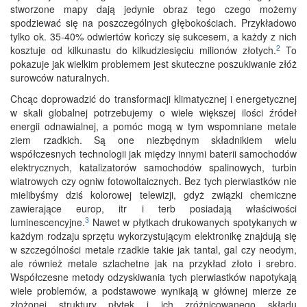
stworzone mapy dają jedynie obraz tego czego możemy
spodziewać się na poszczególnych głębokościach. Przykładowo
tylko ok. 35-40% odwiertów kończy się sukcesem, a każdy z nich
2
kosztuje od kilkunastu do kilkudziesięciu milionów złotych.
To
pokazuje jak wielkim problemem jest skuteczne poszukiwanie złóż
surowców naturalnych.
Chcąc doprowadzić do transformacji klimatycznej i energetycznej
w skali globalnej potrzebujemy o wiele większej ilości źródeł
energii odnawialnej, a pomóc mogą w tym wspomniane metale
ziem rzadkich. Są one niezbędnym składnikiem wielu
współczesnych technologii jak między innymi baterii samochodów
elektrycznych, katalizatorów samochodów spalinowych, turbin
wiatrowych czy ogniw fotowoltaicznych. Bez tych pierwiastków nie
mielibyśmy dziś kolorowej telewizji, gdyż związki chemiczne
zawierające europ, itr i terb posiadają właściwości
3
luminescencyjne.
Nawet w płytkach drukowanych spotykanych w
każdym rodzaju sprzętu wykorzystującym elektronikę znajdują się
w szczególności metale rzadkie takie jak tantal, gal czy neodym,
ale również metale szlachetne jak na przykład złoto i srebro.
Współczesne metody odzyskiwania tych pierwiastków napotykają
wiele problemów, a podstawowe wynikają w głównej mierze ze
złożonej struktury płytek i ich zróżnicowanego składu