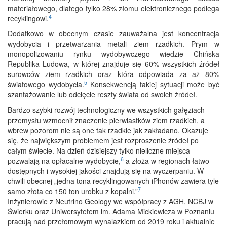
materiałowego, dlatego tylko 28% złomu elektronicznego podlega
4
recyklingowi.
Dodatkowo w obecnym czasie zauważalna jest koncentracja
wydobycia i przetwarzania metali ziem rzadkich. Prym w
monopolizowaniu rynku wydobywczego wiedzie Chińska
Republika Ludowa, w której znajduje się 60% wszystkich źródeł
surowców ziem rzadkich oraz która odpowiada za aż 80%
5
światowego wydobycia.
Konsekwencją takiej sytuacji może być
szantażowanie lub odcięcie reszty świata od swoich źródeł.
Bardzo szybki rozwój technologiczny we wszystkich gałęziach
przemysłu wzmocnił znaczenie pierwiastków ziem rzadkich, a
wbrew pozorom nie są one tak rzadkie jak zakładano. Okazuje
się, że największym problemem jest rozproszenie źródeł po
całym świecie. Na dzień dzisiejszy tylko nieliczne miejsca
6
pozwalają na opłacalne wydobycie,
a złoża w regionach łatwo
dostępnych i wysokiej jakości znajdują się na wyczerpaniu. W
chwili obecnej „jedna tona recyklingowanych iPhonów zawiera tyle
7
samo złota co 150 ton urobku z kopalni.”
Inżynierowie z Neutrino Geology we współpracy z AGH, NCBJ w
Świerku oraz Uniwersytetem im. Adama Mickiewicza w Poznaniu
pracują nad przełomowym wynalazkiem od 2019 roku i aktualnie