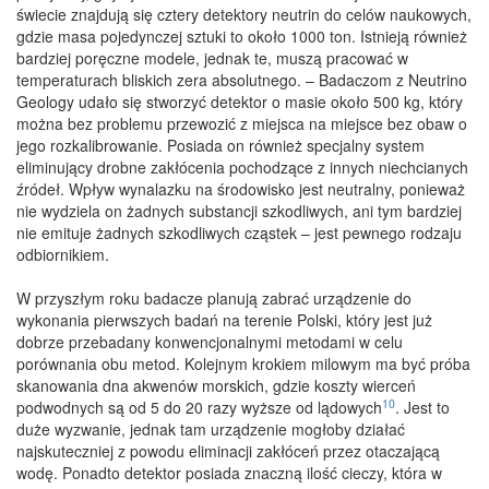
świecie znajdują się cztery detektory neutrin do celów naukowych,
gdzie masa pojedynczej sztuki to około 1000 ton. Istnieją również
bardziej poręczne modele, jednak te, muszą pracować w
temperaturach bliskich zera absolutnego. – Badaczom z Neutrino
Geology udało się stworzyć detektor o masie około 500 kg, który
można bez problemu przewozić z miejsca na miejsce bez obaw o
jego rozkalibrowanie. Posiada on również specjalny system
eliminujący drobne zakłócenia pochodzące z innych niechcianych
źródeł. Wpływ wynalazku na środowisko jest neutralny, ponieważ
nie wydziela on żadnych substancji szkodliwych, ani tym bardziej
nie emituje żadnych szkodliwych cząstek – jest pewnego rodzaju
odbiornikiem.
W przyszłym roku badacze planują zabrać urządzenie do
wykonania pierwszych badań na terenie Polski, który jest już
dobrze przebadany konwencjonalnymi metodami w celu
porównania obu metod. Kolejnym krokiem milowym ma być próba
skanowania dna akwenów morskich, gdzie koszty wierceń
10
podwodnych są od 5 do 20 razy wyższe od lądowych
. Jest to
duże wyzwanie, jednak tam urządzenie mogłoby działać
najskuteczniej z powodu eliminacji zakłóceń przez otaczającą
wodę. Ponadto detektor posiada znaczną ilość cieczy, która w