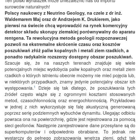
Ten polski wynalazek może uniezależnić nas od importu
surowców naturalnych!
Polscy naukowcy z Neutrino Geology, na czele z dr inż.
Waldemarem Maj oraz dr Andrzejem K. Drukierem, jako
pierwsi na świecie chcą wprowadzić na rynek komercyjny
detektor składu skorupy ziemskiej porównywalny do aparatu
rentgena. Ta rewolucyjna metoda geologii rozpoznawczej
pozwoli na ekstremalne skrócenie czasu oraz kosztów
poszukiwań złóż paliw kopalnych i metali ziem rzadkich, a
ponadto radykalnie rozszerzy dostępny obszar poszukiwań.
Szacuje się, że na naszych terenach znajduje się wiele
potencjalnych miejsc wydobycia paliw kopalnych oraz metali ziem
rzadkich o których istnieniu obecnie możemy nie mieć pojęcia lub,
w niektórych przypadkach, znamy jedynie potencjalny obszar ich
1
występowania.
Dzieje się tak dlatego, że poszukiwania tych
źródeł często wiąże się z ogromnymi kosztami stosowanych
metod, czasochłonnością oraz energochłonnością. Przykładowo
w jednej z nich wykorzystuje się falę akustyczną generowaną
poprzez serię podziemnych wybuchów dynamitu. Ulegając odbiciu
powraca ona na powierzchnię, gdzie jest rejestrowana za pomocą
sieci geofonów. Następnie zarejestrowane dane przesyłane są do
superkomputerów i odpowiednio obrabiane. To jednak nie
wystarczy do pełnego zobrazowania wnętrza ziemi, gdyż tak