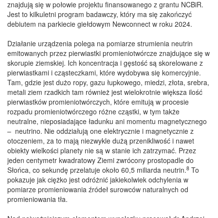
znajdują się w połowie projektu finansowanego z grantu NCBiR.
Jest to kilkuletni program badawczy, który ma się zakończyć
debiutem na parkiecie giełdowym Newconnect w roku 2024.
Działanie urządzenia polega na pomiarze strumienia neutrin
emitowanych przez pierwiastki promieniotwórcze znajdujące się w
skorupie ziemskiej. Ich koncentracja i gęstość są skorelowane z
pierwiastkami i cząsteczkami, które wydobywa się komercyjnie.
Tam, gdzie jest dużo ropy, gazu łupkowego, miedzi, złota, srebra,
metali ziem rzadkich tam również jest wielokrotnie większa ilość
pierwiastków promieniotwórczych, które emitują w procesie
rozpadu promieniotwórczego różne cząstki, w tym także
neutralne, nieposiadające ładunku ani momentu magnetycznego
– neutrino. Nie oddziałują one elektrycznie i magnetycznie z
otoczeniem, za to mają niezwykle dużą przenikliwość i nawet
obiekty wielkości planety nie są w stanie ich zatrzymać. Przez
jeden centymetr kwadratowy Ziemi zwrócony prostopadle do
8
Słońca, co sekundę przelatuje około 60,5 miliarda neutrin.
To
pokazuje jak ciężko jest odróżnić jakiekolwiek odchylenia w
pomiarze promieniowania źródeł surowców naturalnych od
promieniowania tła.