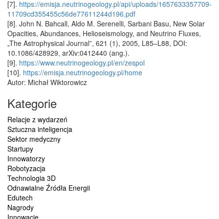
[7].
https://emisja.neutrinogeology.pl/api/uploads/1657633357709-
11709cd355455c56de77611244d196.pdf
[8]. John N. Bahcall, Aldo M. Serenelli, Sarbani Basu, New Solar
Opacities, Abundances, Helioseismology, and Neutrino Fluxes,
„The Astrophysical Journal”, 621 (1), 2005, L85–L88, DOI:
10.1086/428929, arXiv:0412440 (ang.).
[9].
https://www.neutrinogeology.pl/en/zespol
[10].
https://emisja.neutrinogeology.pl/home
Autor: Michał Wiktorowicz
Kategorie
Relacje z wydarzeń
Sztuczna inteligencja
Sektor medyczny
Startupy
Innowatorzy
Robotyzacja
Technologia 3D
Odnawialne Źródła Energii
Edutech
Nagrody
Innowacje