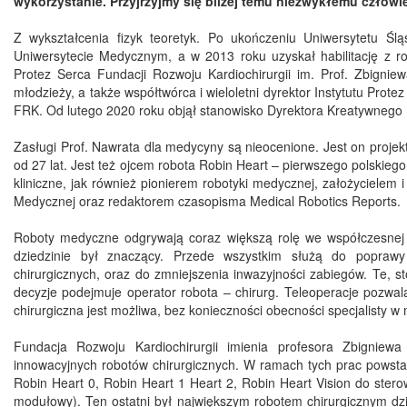
wykorzystanie. Przyjrzyjmy się bliżej temu niezwykłemu człow
Z wykształcenia fizyk teoretyk. Po ukończeniu Uniwersytetu Śl
Uniwersytecie Medycznym, a w 2013 roku uzyskał habilitację z rob
Protez Serca Fundacji Rozwoju Kardiochirurgii im. Prof. Zbignie
młodzieży, a także współtwórca i wieloletni dyrektor Instytutu Prote
FRK. Od lutego 2020 roku objął stanowisko Dyrektora Kreatywnego
Zasługi Prof. Nawrata dla medycyny są nieocenione. Jest on proje
od 27 lat. Jest też ojcem robota Robin Heart – pierwszego polskieg
kliniczne, jak również pionierem robotyki medycznej, założyciel
Medycznej oraz redaktorem czasopisma Medical Robotics Reports.
Roboty medyczne odgrywają coraz większą rolę we współczesnej c
dziedzinie był znaczący. Przede wszystkim służą do poprawy 
chirurgicznych, oraz do zmniejszenia inwazyjności zabiegów. Te, st
decyzje podejmuje operator robota – chirurg. Teleoperacje pozwal
chirurgiczna jest możliwa, bez konieczności obecności specjalisty w
Fundacja Rozwoju Kardiochirurgii imienia profesora Zbigniew
innowacyjnych robotów chirurgicznych. W ramach tych prac powstał
Robin Heart 0, Robin Heart 1 Heart 2, Robin Heart Vision do ste
modułowy). Ten ostatni był największym robotem chirurgicznym dzia