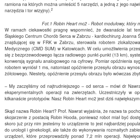
ramiona na których można umieścić 5 narzędzi, a jedną z jego najwi
2
narzędzia i tor wizyjny).
Fot.1 Robin Heart mc2 - Robot modułowy, który m
W ramach ciekawostki pragnę wspomnieć, że dwanaście lat te
Śląskiego Centrum Chorób Serca w Zabrzu - kardiochirurg Joanna Śli
znajdującej się w FRK w Zabrzu, sterowała robotem zlokalizo
Medycznego (CMD SUM) w Katowicach. W celu umożliwienia przesyłu
się z bezprzewodowego łącza radiowego punkt-punkt (13 km), system
konwersją sygnału analogowego na cyfrowy. Pomiar opóźnienia 
robotem wyniósł 1 ms, natomiast opóźnienie przesyłu obrazu wynos
żółciowego. Niestety, opóźnienie przesyłu obrazu było wówczas zby
– My zaczęliśmy od najtrudniejszego – od serca – mówi dr Nawra
eksperymentalnych operacji na zwierzętach. Uczestniczyły w op
kilkanaście prototypów. Nasz Robin Heart mc2 jest dziś największym
Skąd nazwa Robin Heart? Prof. Nawrat wyjaśnia, że nazwa ta pochodzi
skojarzenie z postacią Robin Hooda, ponieważ robot miał być dostęp
skoro już przy nim jesteśmy to urządzenie to jest najbardziej p
do urologii i ginekologii, ale także do wykonywania rozmaitych zab
urządzeń, które przeprowadziły ponad 7,2 mln operacji. Najwięc