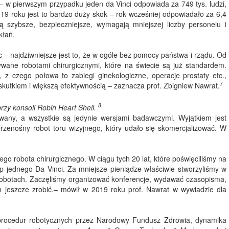
 – w pierwszym przypadku jeden da Vinci odpowiada za 749 tys. ludzi,
9 roku jest to bardzo duży skok – rok wcześniej odpowiadało za 6,4
szybsze, bezpieczniejsze, wymagają mniejszej liczby personelu i
kłań.
– najdziwniejsze jest to, że w ogóle bez pomocy państwa i rządu. Od
nywane robotami chirurgicznymi, które na świecie są już standardem.
 z czego połowa to zabiegi ginekologiczne, operacje prostaty etc.,
7
skutkiem i większą efektywnością – zaznacza prof. Zbigniew Nawrat.
8
rzy konsoli Robin Heart Shell.
wany, a wszystkie są jedynie wersjami badawczymi. Wyjątkiem jest
 przenośny robot toru wizyjnego, który udało się skomercjalizować. W
go robota chirurgicznego. W ciągu tych 20 lat, które poświęciliśmy na
p jednego Da Vinci. Za mniejsze pieniądze właściwie stworzyliśmy w
 robotach. Zaczęliśmy organizować konferencje, wydawać czasopisma,
m jeszcze zrobić.– mówił w 2019 roku prof. Nawrat w wywiadzie dla
 procedur robotycznych przez Narodowy Fundusz Zdrowia, dynamika