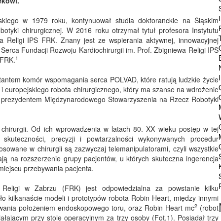
iekowi.
ąskiego w 1979 roku, kontynuował studia doktoranckie na Śląskim
otyki chirurgicznej. W 2016 roku otrzymał tytuł profesora Instytutu
wa Religi IPS FRK. Znany jest ze wspierania aktywnej, innowacyjnej
z Serca Fundacji Rozwoju Kardiochirurgii im. Prof. Zbigniewa Religi IPS
1
 FRK.
ktantem komór wspomagania serca POLVAD, które ratują ludzkie życie
o i europejskiego robota chirurgicznego, który ma szanse na wdrożenie
em i prezydentem Międzynarodowego Stowarzyszenia na Rzecz Robotyki
hirurgii. Od ich wprowadzenia w latach 80. XX wieku postęp w tej
skuteczności, precyzji i powtarzalności wykonywanych procedur
osowane w chirurgii są zazwyczaj telemanipulatorami, czyli wszystkie
ają na rozszerzenie grupy pacjentów, u których skuteczna ingerencja
 miejscu przebywania pacjenta.
a Religi w Zabrzu (FRK) jest odpowiedzialna za powstanie kilku
o kilkanaście modeli i prototypów robota Robin Heart, między innymi
2
rowania położeniem endoskopowego toru, oraz Robin Heart mc
(robot
łającym przy stole operacyjnym za trzy osoby (Fot.1). Posiadał trzy