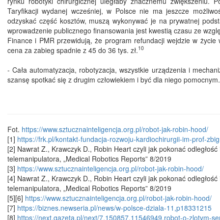
rynku robotyki chirurgicznej uległaby znacznemu zwiększeniu.
Taryfikacji wydanej wcześniej, w Polsce nie ma jeszcze możliwoś
odzyskać część kosztów, muszą wykonywać je na prywatnej podstaw
wprowadzenie publicznego finansowania jest kwestią czasu ze wzglę
Finance i PMR przewidują, że program refundacji wejdzie w życie 
10
cena za zabieg spadnie z 45 do 36 tys. zł.
- Cała automatyzacja, robotyzacja, wszystkie urządzenia i mechaniz
szansę spotkać się z drugim człowiekiem i być dla niego pomocnym.
Fot.
https://www.sztucznainteligencja.org.pl/robot-jak-robin-hood/
[1]
https://frk.pl/kontakt-fundacja-rozwoju-kardiochirurgii-im-prof-zbig
[2] Nawrat Z., Krawczyk D., Robin Heart czyli jak pokonać odległość
telemanipulatora, „Medical Robotics Reports” 8/2019
[3]
https://www.sztucznainteligencja.org.pl/robot-jak-robin-hood/
[4] Nawrat Z., Krawczyk D., Robin Heart czyli jak pokonać odległość
telemanipulatora, „Medical Robotics Reports” 8/2019
[5][6]
https://www.sztucznainteligencja.org.pl/robot-jak-robin-hood/
[7]
https://biznes.newseria.pl/news/w-polsce-dziala-11,p18331215
[8]
https://next.gazeta.pl/next/7,150857,11546949,robot-o-zlotym-se