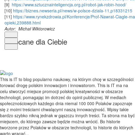
[9]
https://www.sztucznainteligencja.org.pl/robot-jak-robin-hood/
[10]
https://biznes.newseria.pl/news/w-polsce-dziala-11,p18331215
[11]
https://www.rynekzdrowia.pl/Konferencje/Prof-Nawrat-Ciagle-
opieki,239888.html
Autor: Michał Wiktorowicz
Polecane dla Ciebie
This is IT to blog popularno naukowy, na którym chcę w szczególności
torować drogę polskim innowacjom i innowatorom. This is IT ma na
celu stworzyć miejsce promocji polskiej kreatywności w obszarze
technologii, pomagając im dotrzeć do opinii publicznej. W mediach
społecznościowych każdego dnia niemal 100 000 Polaków zapoznaje
się z moimi treściami chwalącymi naszą innowacyjność. Wpisy takie
bardzo szybko nikną jednak w gąszczu innych treści. Ta strona ma być
miejscem, do którego zawsze będzie można wrócić. Bo historie
tworzone przez Polaków w obszarze technologii, to historie do których
warto wracać...