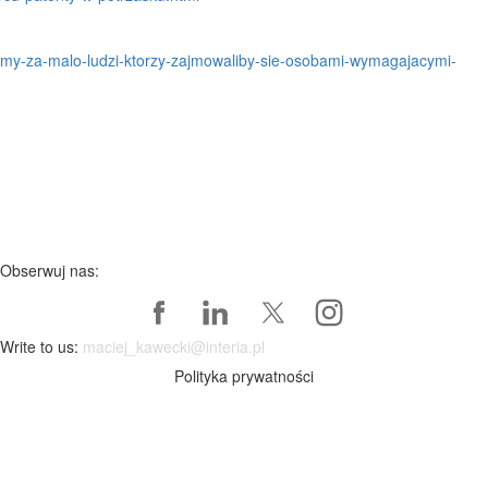
mamy-za-malo-ludzi-ktorzy-zajmowaliby-sie-osobami-wymagajacymi-
Obserwuj nas:
Write to us:
maciej_kawecki@interia.pl
Polityka prywatności