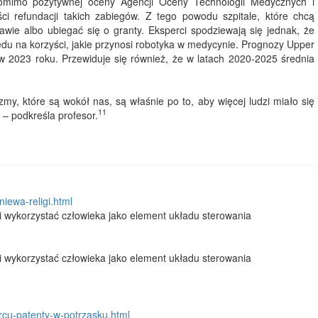
 Pomimo pozytywnej oceny Agencji Oceny Technologii Medycznych i
ci refundacji takich zabiegów. Z tego powodu szpitale, które chcą
ie albo ubiegać się o granty. Eksperci spodziewają się jednak, że
du na korzyści, jakie przynosi robotyka w medycynie. Prognozy Upper
w 2023 roku. Przewiduje się również, że w latach 2020-2025 średnia
my, które są wokół nas, są właśnie po to, aby więcej ludzi miało się
11
 – podkreśla profesor.
niewa-religi.html
 i wykorzystać człowieka jako element układu sterowania
 i wykorzystać człowieka jako element układu sterowania
rcu-patenty-w-potrzasku.html