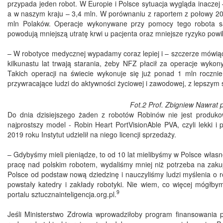
przypada jeden robot. W Europie i Polsce sytuacja wygląda inaczej
a w naszym kraju – 3,4 mln. W porównaniu z raportem z połowy 201
mln Polaków. Operacje wykonywane przy pomocy tego robota są 
powodują mniejszą utratę krwi u pacjenta oraz mniejsze ryzyko powi
– W robotyce medycznej wypadamy coraz lepiej i – szczerze mówiąc 
kilkunastu lat trwają starania, żeby NFZ płacił za operacje wyko
Takich operacji na świecie wykonuje się już ponad 1 mln rocznie,
przywracające ludzi do aktywności życiowej i zawodowej, z lepszym 
Fot.2 Prof. Zbigniew Nawrat p
Do dnia dzisiejszego żaden z robotów Robinów nie jest produko
najprostszy model - Robin Heart PortVisionAble PVA, czyli lekki i
2019 roku Instytut udzielił na niego licencji sprzedaży.
– Gdybyśmy mieli pieniądze, to od 10 lat mielibyśmy w Polsce własne
pracę nad polskim robotem, wydaliśmy mniej niż potrzeba na zaku
Polsce od podstaw nową dziedzinę i nauczyliśmy ludzi myślenia o
powstały katedry i zakłady robotyki. Nie wiem, co więcej mógłby
9
portalu sztucznainteligencja.org.pl.
Jeśli Ministerstwo Zdrowia wprowadziłoby program finansowania