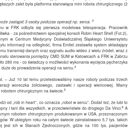
ększych zalet była platforma stanowiąca mini robota chirurgicznego (2
3
oże zastąpić 3 osoby podczas operacji np. serca.
mu w FRK odbyła się pierwsza modelowa teleoperacja. Pracownik
wka - za pośrednictwem specjalnej konsoli Robin Heart Shell (Fot.2),
wanym w Centrum Medycyny Doświadczalnej Śląskiego Uniwersytetu
 informacji na odległość, firma Emitel zestawiła system składający
u transmisji danych oraz sygnału audio-wideo z wielu źródeł, wraz z
sygnału sterowania pomiędzy CMD SUM w Katowicach a FRK w Zabrzu
iło 280 ms - co świadczy o możliwości wykonania wycięcia pęcherzyka
4
t duże do prowadzenia operacji na sercu.
t. – Już 10 lat temu przetestowaliśmy nasze roboty podczas trzech
eracji woreczka żółciowego, zastawki i operacji wieńcowej. Mamy
5
 robotem chirurgicznym na świecie.
 od „rob in heart”, co oznacza „robot w sercu”. Dodał też, że lubi to
6
ny i tani dla wszystkich, w przeciwieństwie do drogiego Da Vinci.
A
opularnym robotem chirurgicznym produkowanym w USA, przeznaczonym
iegów. W ubiegłym roku na całym świecie zainstalowano 5,7 tys. takich
ej jest ich w Stanach Zjednoczonych, gdzie na 100 tys. pacjentów