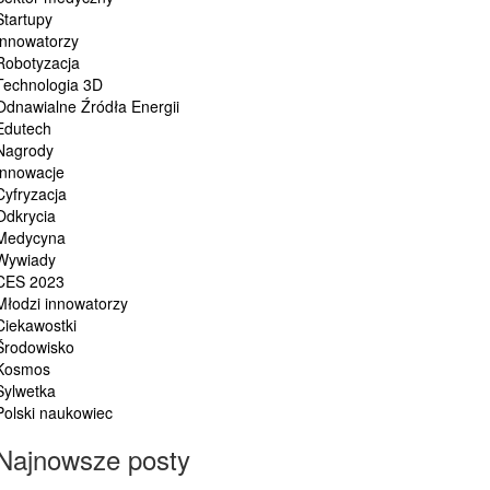
Startupy
Innowatorzy
Robotyzacja
Technologia 3D
Odnawialne Źródła Energii
Edutech
Nagrody
Innowacje
Cyfryzacja
Odkrycia
Medycyna
Wywiady
CES 2023
Młodzi innowatorzy
Ciekawostki
Środowisko
Kosmos
Sylwetka
Polski naukowiec
Najnowsze posty