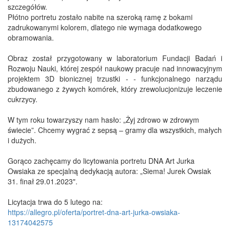
szczegółów.
Płótno portretu zostało nabite na szeroką ramę z bokami
zadrukowanymi kolorem, dlatego nie wymaga dodatkowego
obramowania.
Obraz został przygotowany w laboratorium Fundacji Badań i
Rozwoju Nauki, której zespół naukowy pracuje nad innowacyjnym
projektem 3D bionicznej trzustki - - funkcjonalnego narządu
zbudowanego z żywych komórek, który zrewolucjonizuje leczenie
cukrzycy.
W tym roku towarzyszy nam has
ło:
„
Ż
yj zdrowo w zdrowym
ś
wiecie”. Chcemy wygra
ć
z seps
ą
– gramy dla wszystkich, ma
ł
ych
i du
ż
ych.
Gorąco zachęcamy do licytowania portretu DNA Art Jurka
Owsiaka ze specjalną dedykacją autora: „Siema! Jurek Owsiak
31. finał 29.01.2023".
Licytacja trwa do 5 lutego na:
https://allegro.pl/oferta/portret-dna-art-jurka-owsiaka-
13174042575