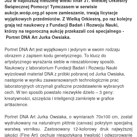
Już w najbliższą niedzielę wielki finał 31. Wielkiej Orkiestry
Świątecznej Pomocy! Tymczasem w serwisie
aukcje.wośp.org.pl spore zamieszanie, trwają licytacje
wyjątkowych przedmiotów.
Z Wielką Orkiestrą, po raz kolejny
grają też naukowcy z Fundacji Badań i Rozwoju Nauki,
którzy na tegoroczną aukcję przekazali coś specjalnego -
Portret DNA Art Jurka Owsiaka.
Portret DNA Art jest wyjątkowym i jedynym w swoim rodzaju
obrazem z zapisem kodu genetycznego. To klucz do
artystycznego wyrażania siebie w nieszablonowy sposób.
Naukowcy z laboratorium Fundacji Badań i Rozwoju Nauki
wyizolowali materiał DNA z próbki pobranej od Jurka Owsiaka,
następnie w wyniku zaawansowanych technologicznie prac
laboratoryjnych otrzymali graficzne przedstawienie wybranych
cech. W ten sposób powstało niezwykłe dzieło – 3 geny:
kreatywności, szczęścia i inteligencji zamknięte w grafice
art&science.
Portret DNA Art Jurka Owsiaka, o wymiarach 70x100 cm, został
wydrukowany na naturalnym płótnie (canvas) pokrytym specjalną
warstwą verniksu. Zastosowany 12-kolorowy druk najwyższej
jakości (Fine Art) cechuje niespotykana trwałość i odwzorowanie