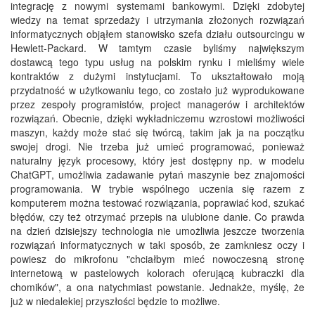
integrację z nowymi systemami bankowymi. Dzięki zdobytej
wiedzy na temat sprzedaży i utrzymania złożonych rozwiązań
informatycznych objąłem stanowisko szefa działu outsourcingu w
Hewlett-Packard. W tamtym czasie byliśmy największym
dostawcą tego typu usług na polskim rynku i mieliśmy wiele
kontraktów z dużymi instytucjami. To ukształtowało moją
przydatność w użytkowaniu tego, co zostało już wyprodukowane
przez zespoły programistów, project managerów i architektów
rozwiązań. Obecnie, dzięki wykładniczemu wzrostowi możliwości
maszyn, każdy może stać się twórcą, takim jak ja na początku
swojej drogi. Nie trzeba już umieć programować, ponieważ
naturalny język procesowy, który jest dostępny np. w modelu
ChatGPT, umożliwia zadawanie pytań maszynie bez znajomości
programowania. W trybie wspólnego uczenia się razem z
komputerem można testować rozwiązania, poprawiać kod, szukać
błędów, czy też otrzymać przepis na ulubione danie. Co prawda
na dzień dzisiejszy technologia nie umożliwia jeszcze tworzenia
rozwiązań informatycznych w taki sposób, że zamkniesz oczy i
powiesz do mikrofonu "chciałbym mieć nowoczesną stronę
internetową w pastelowych kolorach oferującą kubraczki dla
chomików", a ona natychmiast powstanie. Jednakże, myślę, że
już w niedalekiej przyszłości będzie to możliwe.