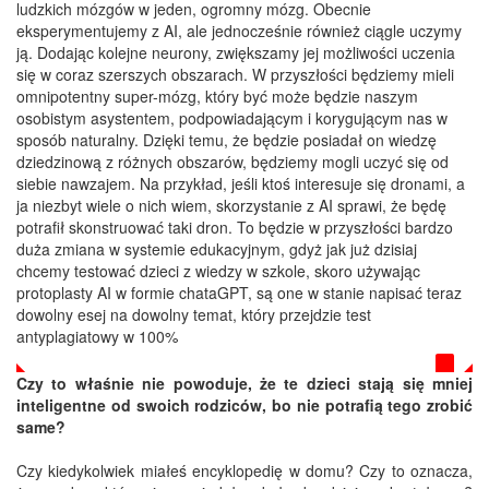
ludzkich mózgów w jeden, ogromny mózg. Obecnie
eksperymentujemy z AI, ale jednocześnie również ciągle uczymy
ją. Dodając kolejne neurony, zwiększamy jej możliwości uczenia
się w coraz szerszych obszarach. W przyszłości będziemy mieli
omnipotentny super-mózg, który być może będzie naszym
osobistym asystentem, podpowiadającym i korygującym nas w
sposób naturalny. Dzięki temu, że będzie posiadał on wiedzę
dziedzinową z różnych obszarów, będziemy mogli uczyć się od
siebie nawzajem. Na przykład, jeśli ktoś interesuje się dronami, a
ja niezbyt wiele o nich wiem, skorzystanie z AI sprawi, że będę
potrafił skonstruować taki dron. To będzie w przyszłości bardzo
duża zmiana w systemie edukacyjnym, gdyż jak już dzisiaj
chcemy testować dzieci z wiedzy w szkole, skoro używając
protoplasty AI w formie chataGPT, są one w stanie napisać teraz
dowolny esej na dowolny temat, który przejdzie test
antyplagiatowy w 100%
Czy to właśnie nie powoduje, że te dzieci stają się mniej
inteligentne od swoich rodziców, bo nie potrafią tego zrobić
same?
Czy kiedykolwiek miałeś encyklopedię w domu? Czy to oznacza,