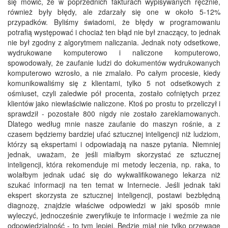
się mówić, że w poprzednich fakturach wypisywanych ręcznie,
również były błędy, ale zdarzały się one w około 5-12%
przypadków. Byliśmy świadomi, że błędy w programowaniu
potrafią występować i chociaż ten błąd nie był znaczący, to jednak
nie był zgodny z algorytmem naliczania. Jednak noty odsetkowe,
wydrukowane komputerowo i naliczone komputerowo,
spowodowały, że zaufanie ludzi do dokumentów wydrukowanych
komputerowo wzrosło, a nie zmalało. Po całym procesie, kiedy
komunikowaliśmy się z klientami, tylko 5 not odsetkowych z
ośmiuset, czyli zaledwie pół procenta, zostało cofniętych przez
klientów jako niewłaściwie naliczone. Ktoś po prostu to przeliczył i
sprawdził - pozostałe 800 nigdy nie zostało zareklamowanych.
Dlatego według mnie nasze zaufanie do maszyn rośnie, a z
czasem będziemy bardziej ufać sztucznej inteligencji niż ludziom,
którzy są ekspertami i odpowiadają na nasze pytania. Niemniej
jednak, uważam, że jeśli miałbym skorzystać ze sztucznej
inteligencji, która rekomenduje mi metody leczenia, np. raka, to
wolałbym jednak udać się do wykwalifikowanego lekarza niż
szukać informacji na ten temat w Internecie. Jeśli jednak taki
ekspert skorzysta ze sztucznej inteligencji, postawi bezbłędną
diagnozę, znajdzie właściwe odpowiedzi w jaki sposób mnie
wyleczyć, jednocześnie zweryfikuje te informacje i weźmie za nie
odpowiedzialność - to tym lepiej. Będzie miał nie tylko przewagę