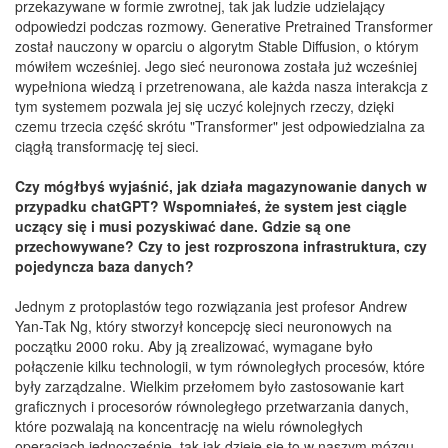
przekazywane w formie zwrotnej, tak jak ludzie udzielający
odpowiedzi podczas rozmowy. Generative Pretrained Transformer
został nauczony w oparciu o algorytm Stable Diffusion, o którym
mówiłem wcześniej. Jego sieć neuronowa została już wcześniej
wypełniona wiedzą i przetrenowana, ale każda nasza interakcja z
tym systemem pozwala jej się uczyć kolejnych rzeczy, dzięki
czemu trzecia część skrótu "Transformer" jest odpowiedzialna za
ciągłą transformację tej sieci.
Czy mógłbyś wyjaśnić, jak działa magazynowanie danych w
przypadku chatGPT? Wspomniałeś, że system jest ciągle
uczący się i musi pozyskiwać dane. Gdzie są one
przechowywane? Czy to jest rozproszona infrastruktura, czy
pojedyncza baza danych?
Jednym z protoplastów tego rozwiązania jest profesor Andrew
Yan-Tak Ng, który stworzył koncepcję sieci neuronowych na
początku 2000 roku. Aby ją zrealizować, wymagane było
połączenie kilku technologii, w tym równoległych procesów, które
były zarządzalne. Wielkim przełomem było zastosowanie kart
graficznych i procesorów równoległego przetwarzania danych,
które pozwalają na koncentrację na wielu równoległych
operacjach jednocześnie, tak jak dzieje się to w naszym mózgu.