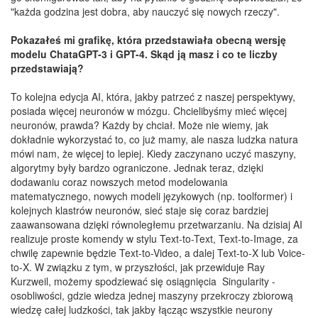
"każda godzina jest dobra, aby nauczyć się nowych rzeczy".
Pokazałeś mi grafikę, która przedstawiała obecną wersję
modelu ChataGPT-3 i GPT-4. Skąd ją masz i co te liczby
przedstawiają?
To kolejna edycja AI, która, jakby patrzeć z naszej perspektywy,
posiada więcej neuronów w mózgu. Chcielibyśmy mieć więcej
neuronów, prawda? Każdy by chciał. Może nie wiemy, jak
dokładnie wykorzystać to, co już mamy, ale nasza ludzka natura
mówi nam, że więcej to lepiej. Kiedy zaczynano uczyć maszyny,
algorytmy były bardzo ograniczone. Jednak teraz, dzięki
dodawaniu coraz nowszych metod modelowania
matematycznego, nowych modeli językowych (np. toolformer) i
kolejnych klastrów neuronów, sieć staje się coraz bardziej
zaawansowana dzięki równoległemu przetwarzaniu. Na dzisiaj AI
realizuje proste komendy w stylu Text-to-Text, Text-to-Image, za
chwilę zapewnie będzie Text-to-Video, a dalej Text-to-X lub Voice-
to-X. W związku z tym, w przyszłości, jak przewiduje Ray
Kurzweil, możemy spodziewać się osiągnięcia Singularity -
osobliwości, gdzie wiedza jednej maszyny przekroczy zbiorową
wiedzę całej ludzkości, tak jakby łącząc wszystkie neurony