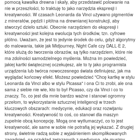
pomocą kawałka drewna i skały, aby przedstawić polowanie na
nie w przeszłości, to traktuję to jako narzędzia ekspresji i
kreatywności. W czasach Leonarda da Vinci używano pigmentów
z minerałów, pędzli i płótna na drewnianej konstrukcji, aby
stworzyć dzieło sztuki. Obecnie narzędziem do ekspresji i
kreatywności jest kolejna ewolucja tych środków, tzn. cyfrowe
płótno. Uważam, że jest to jedynie środek do celu, gdyż algorytmy
do malowania, takie jak Midjourney, Night Cafe czy DALL·E 2,
które służą do tworzenia obrazów, są tylko narzędziem, które nie
ma zdolności samodzielnego myślenia. Można im powiedzieć,
jakiej kartki świątecznej oczekujesz, ale to ty jako programista
urządzenia lub twórca nowoczesnego świata definiujesz, jak ma
wyglądać końcowy efekt. Możesz powiedzieć "Chcę kartkę w stylu
Leonarda da Vinci albo w stylu Picassa" i ona Ci to zrobi, ale ona
sama z siebie nie wie, kto to był Picasso, czy da Vinci i co to
znaczy. To, co jest dla mnie bardzo ważne i stanowi ogromny
przełom, to wykorzystanie sztucznej inteligencji w trzech
kluczowych obszarach: medycynie, edukacji oraz rozwijaniu
kreatywności. Kreatywność to coś, co stanowi dla maszyn
zupełnie obcą koncepcję. Mogą one wytłumaczyć, co to jest
kreatywność, ale same w sobie nie potrafią jej wykazać. Z drugiej
strony, świetnie radzą sobie z wyjaśnieniem skomplikowanych
zagadnień, na przykład związanych z medycyną, ale musimy