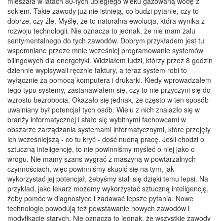
mieszała w latach 80-tych ubiegłego wieku gazowaną wodę z
sokiem. Takie zawody już nie istnieją, co budzi pytanie, czy to
dobrze, czy źle. Myślę, że to naturalna ewolucja, która wynika z
rozwoju technologii. Nie oznacza to jednak, że nie mam żalu
sentymentalnego do tych zawodów. Dobrym przykładem jest tu
wspomniane przeze mnie wcześniej programowanie systemów
bilingowych dla energetyki. Widziałem ludzi, którzy przez 8 godzin
dziennie wypisywali ręcznie faktury, a teraz system robi to
wyłącznie za pomocą komputera i drukarki. Kiedy wprowadzałem
tego typu systemy, zastanawiałem się, czy to nie przyczyni się do
wzrostu bezrobocia. Okazało się jednak, że często w ten sposób
uwalniany był potencjał tych osób. Wielu z nich znalazło się w
branży informatycznej i stało się wybitnymi fachowcami w
obszarze zarządzania systemami informatycznymi, które przejęły
ich wcześniejszą - co tu kryć - dość nudną pracę. Jeśli chodzi o
sztuczną inteligencję, to nie powinniśmy myśleć o niej jako o
wrogu. Nie mamy szans wygrać z maszyną w powtarzalnych
czynnościach, więc powinniśmy skupić się na tym, jak
wykorzystać jej potencjał, żebyśmy stali się dzięki temu lepsi. Na
przykład, jako lekarz możemy wykorzystać sztuczną inteligencję,
żeby pomóc w diagnostyce i zadawać lepsze pytania. Nowe
technologie powodują też powstawanie nowych zawodów i
modyfikację starych. Nie oznacza to jednak, że wszystkie zawody