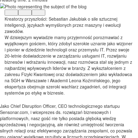
Kreatorzy przyszłości: Sebastian Jakubiak o sile sztucznej
inteligencji, językach wymyślonych przez maszyny i ewolucji
zawodów.
W dzisiejszym wywiadzie mamy przyjemność porozmawiać z
wyjątkowym gościem, który zdobył szerokie uznanie jako wizjoner
i pionier w dziedzinie technologii oraz przemysłu IT. Przez swoje
20-letnie doświadczenie w zarządzaniu usługami IT, rozwijaniu
biznesów i wdrażaniu innowacji, nasz rozmówca stał się jednym z
najbardziej wpływowych liderów w branży. Z wykształceniem z
zakresu Fizyki Kwantowej oraz doświadczeniem jako wykładowca
na SGH w Warszawie i Akademii Leona Koźmińskiego, jego
ekspertyza obejmuje szeroki wachlarz zagadnień, od integracji
systemów po etykę w biznesie.
Jako Chief Disruption Officer, CEO technologicznego startupu
Sensonar.com, i wiceprezes ds. rozwiązań biznesowych i
platformowych, nasz gość nie tylko posiada głęboką wiedzę
sprzedażową i negocjacyjną, ale również umiejętność tworzenia
silnych relacji oraz efektywnego zarządzania zespołami, co pozwala
mu osiągać wyjątkowe rezultaty w licznych przedsięwzięciach.
W