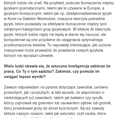
których ludzie nie znali. Na przykład, podczas tłumaczenia między
językami gramatycznymi, takimi jak te używane w Europie, a
językami fonetycznymi, takimi jak np. dźwiękonaśladowcze języki
w Korei na Dalekim Wschodzie, maszyna tworzyła pośrednie
języki, które pozwalały na efektywne tłumaczenie między tymi
odrębnymi kategoriami grup językowych. W efekcie AI stworzyła
języki, których ludzie nigdy nie będą w stanie się nauczyć, ale
komputerowi są one przydatne do osiągnięcia optymalnego
przetłumaczenia tekstów. To naprawdę interesujące, jak uczenie
maszynowe może prowadzić do powstania nowych języków,
których nie wynalazł człowiek.
Wielu ludzi obawia się, że sztuczna inteligencja zabierze im
pracę. Co Ty o tym sądzisz? Zabierze, czy pomoże im
osiągać lepsze wyniki?
Zawsze odpowiadam na pytania dotyczące zawodów, zarówno
przeszłych, jak i przyszłych, w taki sposób, że wspominam o
nieistniejących już zawodach, takich jak balwierz czy cyrulik,
którzy zajmowali się goleniem lub usuwaniem zębów, lub grotnik,
który produkował groty do strzał łuczniczych. Są też zawody
bliższe naszym czasom, takie jak saturator, czyli osoba, która