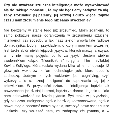
Czy nie uważasz sztuczna inteligencja może wyewoluować
się do takiego momentu, że my nie będziemy nadążać za nią,
żeby zrozumieć jej patenty, jej rozwój i dużo więcej zajmie
czasu nam zrozumienie tego niż samo
stworzenie?
Nie będziemy w stanie tego już zrozumieć. Moim zdaniem, to
samo pokazuje nasze ograniczenia w zrozumieniu sztucznej
inteligencji, czy sposobu w jaki nasz telefon wysyła fale radiowe
do nadajnika. Dobrym przykładem, o którym mówiłem wcześniej
jest także zbiór nieistniejących języków, których maszyna używa,
a my nie mamy pojęcia, co to za języki. Jestem wielkim
zwolennikiem książki “Nieuniknione” (oryginał: The Inevitable)
Kevina Kelly'ego, która została wydana kilka lat temu i opisuje 12
głównych wektorów zmian technologicznych, które obecnie
zachodzą. Jednym z tych wektorów jest cognifying, czyli
wykorzystanie sztucznej inteligencji do zapoznania się jej z
człowiekiem. W przyszłości sztuczna inteligencja będzie tak
powszechna jak dzisiaj internet, będzie za darmo i będzie umiała
nam odpowiedzieć na każde pytanie. Być może w przyszłości,
gdy sztuczna inteligencja będzie bardziej zaawansowana, będzie
nawet mogła poprawić nasze pytania, stworzyć nowe scenariusze
ludzkości, czy wskazać nam, że zadajemy złe pytania, a w