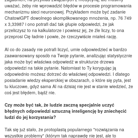
uważać, żeby nie wprowadzić błędów w procesie programowania
mechanizmu sieci neuronowej. Przykładem może być zadanie
ChatowiGPT dowolnego skomplikowanego mnożenia, np. 76 749
x 3,33987 i ono potrafi dać tak głupie odpowiedzi, że jak
przeliczysz to na kalkulatorze i powiesz jej, że źle liczy, to ona
przeprosi Cię ładnie i powie, że rzeczywiście miałeś rację.
AI co do zasady nie potrafi liczyć, umie odpowiedzieć w bardzo
zaawansowany sposób na Twoje pytanie, analizując statystycznie
jaka może być właściwa odpowiedź w strukturze drzewa
odpowiedzi na takie pytanie. Natomiast to Ty korygując ją
odpowiednio możesz dotrzeć do właściwej odpowiedzi. I dlatego
posiadanie wiedzy eksperckiej w obszarach, o które się pyta, jest
tu kluczowe, gdyż sama AI na dzisiaj nie jest w stanie wiedzieć, że
coś jest błędem, bądź nie.
Czy może być tak, że ludzie zaczną specjalnie uczyć
błędnych odpowiedzi sztuczną inteligencję by zniechęcić
ludzi do jej korzystania?
Tak się już stało, że protoplastą popularnego "rozwiązania na
wszystkie problemy" (którym tak naprawdę nie jest, ale to