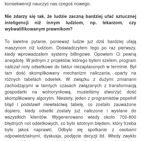
konsekwencji nauczyć nas czegoś nowego.
Nie zdarzy się tak, że ludzie zaczną bardziej ufać sztucznej
inteligencji niż innym ludziom, np. lekarzom, czy
wykwalifikowanym prawnikom?
To świetne pytanie, ponieważ ludzie już dziś bardziej ufają
maszynom niż ludziom. Doświadczyłem tego po raz pierwszy,
kiedy wprowadzałem systemy billingowe. Opowiem Ci pewną
anegdotę. W jednym z projektów, którego byłem szefem, program
naliczał noty odsetkowe do faktur niezapłaconych w terminie. Był
tam dość skomplikowany mechanizm naliczania, oparty na
różnych tabelach odsetek. W związku z dużymi zmianami
zachodzącymi w tamtych czasach związanych z transformacją
gospodarki na wolnorynkową, musieliśmy stworzyć dość
skomplikowany algorytm. Niestety, jeden z programistów popełnił
błąd i podstawił niewłaściwą tabelę, co zostało zauważone
dopiero, kiedy odsetki zostały już naliczone i wysłane do
wszystkich klientów. Wygenerowano wtedy około 700-800
błędnych not odsetkowych, co było istotnym błędem, który trzeba
było jakoś naprawić. Odbyło się spotkanie z osobami
odpowiedzialnymi, dyskusja, podjęcie decyzji itd. Wtedy zwykło