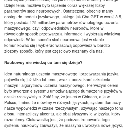
Dzięki temu możliwe było łączenie coraz większej liczby
parametrów sieci neuronowych. Ostatecznie, obecnie mamy
dostęp do modelu językowego, takiego jak ChatGPT w wersji 3.5,
który posiada 175 miliardów parametrów równoległego uczenia
maszynowego, czyli odpowiedników neuronów, które w
równoległy sposób przetwarzają informacje i wybierają właściwą
odpowiedź. W ten sposób sieć neuronowa jest w stanie
komunikować się i wybierać właściwą odpowiedź w bardzo
złożony sposób, który jest częściowo nieznany dla nas.
Naukowcy nie wiedzą co tam się dzieje?
Idea naturalnego uczenia maszynowego i przetwarzania języka
pojawiła się już kilka lat temu, wraz z początkami szkolenia
maszyn i algorytmów uczenia maszynowego. Pierwszym celem
było stworzenie systemu umożliwiającego tłumaczenie języków w
czasie rzeczywistym. Załóżmy, że jesteś w Chinach, a ja w
Polsce, i mimo że mówimy w różnych językach, system tłumaczy
nasze wypowiedzi w czasie rzeczywistym, używając naszego tonu
głosu, intonacji czy akcentu, ale obaj słyszymy je w języku, który
rozumiemy. Ciekawostką jest, że podczas trenowania tego
systemu naukowcy zauważyli, że maszyna utworzyła nowe języki,