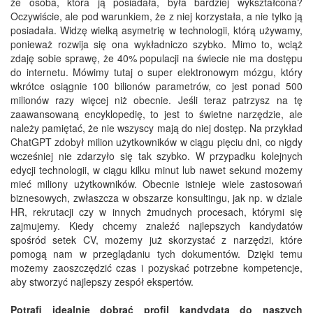
że osoba, która ją posiadała, była bardziej wykształcona?
Oczywiście, ale pod warunkiem, że z niej korzystała, a nie tylko ją
posiadała. Widzę wielką asymetrię w technologii, którą używamy,
ponieważ rozwija się ona wykładniczo szybko. Mimo to, wciąż
zdaję sobie sprawę, że 40% populacji na świecie nie ma dostępu
do internetu. Mówimy tutaj o super elektronowym mózgu, który
wkrótce osiągnie 100 bilionów parametrów, co jest ponad 500
milionów razy więcej niż obecnie. Jeśli teraz patrzysz na tę
zaawansowaną encyklopedię, to jest to świetne narzędzie, ale
należy pamiętać, że nie wszyscy mają do niej dostęp. Na przykład
ChatGPT zdobył milion użytkowników w ciągu pięciu dni, co nigdy
wcześniej nie zdarzyło się tak szybko. W przypadku kolejnych
edycji technologii, w ciągu kilku minut lub nawet sekund możemy
mieć miliony użytkowników. Obecnie istnieje wiele zastosowań
biznesowych, zwłaszcza w obszarze konsultingu, jak np. w dziale
HR, rekrutacji czy w innych żmudnych procesach, którymi się
zajmujemy. Kiedy chcemy znaleźć najlepszych kandydatów
spośród setek CV, możemy już skorzystać z narzędzi, które
pomogą nam w przeglądaniu tych dokumentów. Dzięki temu
możemy zaoszczędzić czas i pozyskać potrzebne kompetencje,
aby stworzyć najlepszy zespół
ekspertów.
Potrafi idealnie dobrać profil kandydata do naszych