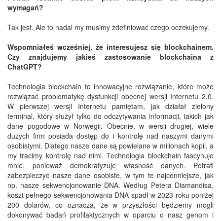
wymagań?
Tak jest. Ale to nadal my musimy zdefiniować czego
oczekujemy.
Wspomniałeś wcześniej, że interesujesz się blockchainem.
Czy znajdujemy jakieś zastosowanie blockchaina z
ChatGPT?
Technologia blockchain to innowacyjne rozwiązanie, które może
rozwiązać problematykę dysfunkcji obecnej wersji Internetu 2.0.
W pierwszej wersji Internetu pamiętam, jak działał zielony
terminal, który służył tylko do odczytywania informacji, takich jak
dane pogodowe w Norwegii. Obecnie, w wersji drugiej, wiele
dużych firm posiada dostęp do i kontrolę nad naszymi danymi
osobistymi. Dlatego nasze dane są powielane w milionach kopii, a
my tracimy kontrolę nad nimi. Technologia blockchain fascynuje
mnie, ponieważ demokratyzuje własność danych. Potrafi
zabezpieczyć nasze dane osobiste, w tym te najcenniejsze, jak
np. nasze sekwencjonowanie DNA. Według Petera Diamandisa,
koszt pełnego sekwencjonowania DNA spadł w 2023 roku poniżej
200 dolarów, co oznacza, że w przyszłości będziemy mogli
dokonywać badań profilaktycznych w oparciu o nasz genom i