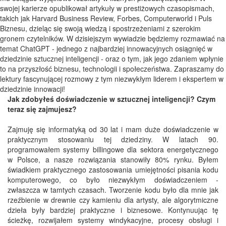
swojej karierze opublikował artykuły w prestiżowych czasopismach,
takich jak Harvard Business Review, Forbes, Computerworld i Puls
Biznesu, dzieląc się swoją wiedzą i spostrzeżeniami z szerokim
gronem czytelników. W dzisiejszym wywiadzie będziemy rozmawiać na
temat ChatGPT - jednego z najbardziej innowacyjnych osiągnięć w
dziedzinie sztucznej inteligencji - oraz o tym, jak jego zdaniem wpłynie
to na przyszłość biznesu, technologii i społeczeństwa. Zapraszamy do
lektury fascynującej rozmowy z tym niezwykłym liderem i ekspertem w
dziedzinie innowacji!
Jak zdobyłeś doświadczenie w sztucznej inteligencji? Czym
teraz się zajmujesz?
Zajmuję się informatyką od 30 lat i mam duże doświadczenie w
praktycznym stosowaniu tej dziedziny. W latach 90.
programowałem systemy billingowe dla sektora energetycznego
w Polsce, a nasze rozwiązania stanowiły 80% rynku. Byłem
świadkiem praktycznego zastosowania umiejętności pisania kodu
komputerowego, co było niezwykłym doświadczeniem -
zwłaszcza w tamtych czasach. Tworzenie kodu było dla mnie jak
rzeźbienie w drewnie czy kamieniu dla artysty, ale algorytmiczne
dzieła były bardziej praktyczne i biznesowe. Kontynuując tę
ścieżkę, rozwijałem systemy windykacyjne, procesy obsługi i