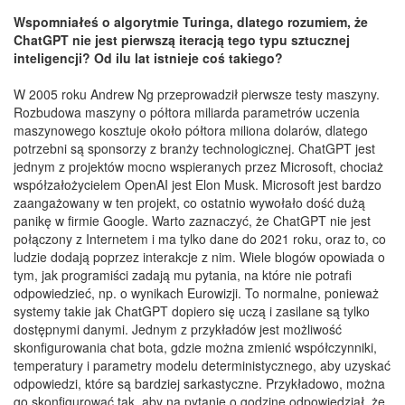
Wspomniałeś o algorytmie Turinga, dlatego rozumiem, że
ChatGPT nie jest pierwszą iteracją tego typu sztucznej
inteligencji? Od ilu lat istnieje coś takiego?
W 2005 roku Andrew Ng przeprowadził pierwsze testy maszyny.
Rozbudowa maszyny o półtora miliarda parametrów uczenia
maszynowego kosztuje około półtora miliona dolarów, dlatego
potrzebni są sponsorzy z branży technologicznej. ChatGPT jest
jednym z projektów mocno wspieranych przez Microsoft, chociaż
współzałożycielem OpenAI jest Elon Musk. Microsoft jest bardzo
zaangażowany w ten projekt, co ostatnio wywołało dość dużą
panikę w firmie Google. Warto zaznaczyć, że ChatGPT nie jest
połączony z Internetem i ma tylko dane do 2021 roku, oraz to, co
ludzie dodają poprzez interakcje z nim. Wiele blogów opowiada o
tym, jak programiści zadają mu pytania, na które nie potrafi
odpowiedzieć, np. o wynikach Eurowizji. To normalne, ponieważ
systemy takie jak ChatGPT dopiero się uczą i zasilane są tylko
dostępnymi danymi. Jednym z przykładów jest możliwość
skonfigurowania chat bota, gdzie można zmienić współczynniki,
temperatury i parametry modelu deterministycznego, aby uzyskać
odpowiedzi, które są bardziej sarkastyczne. Przykładowo, można
go skonfigurować tak, aby na pytanie o godzinę odpowiedział, że