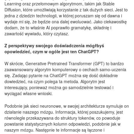
Learning oraz przełomowym algorytmom, takim jak Stable
Diffusion, które umożliwiają korzystanie z tak dużych sieci. Jest to
jedna z dziedzin technologii, w której poruszam się od dawna i
wydaje mi się, że będzie ona dalej ewoluować. Jako ciekawostkę
dodam, że to właśnie AI poprawiło gramatykę, składnię i
zawartość wywiadu, który czytasz.
Z perspektywy swojego doświadczenia mógłbyś
opowiedzieć, czym w ogóle jest ten ChatGPT?
W skrócie, Generative Pretrained Transformer (GPT) to bardzo
zaawansowany algorytm komputerowy o cechach samo-uczenia
się. Zadając pytanie na ChatGPT można się dość dokładnie
dowiedzieć, na czym polega ta metoda. Algorytm jest
interesujący, ponieważ można go samodzielnie testować i
wyciągać własne wnioski.
Podobnie jak sieci neuronowe, w swojej architekturze symuluje on
działanie naszego mózgu. Informacja, której poszukujemy, jest
równolegle przekazywana do struktury tokenów, co powoduje
powstanie statystycznych kolumn odpowiedzi, podobnie jak w
naszym mózgu. Następnie te informacje są łączone i