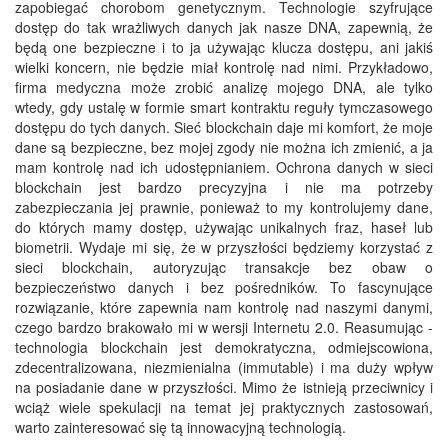
zapobiegać chorobom genetycznym. Technologie szyfrujące
dostęp do tak wrażliwych danych jak nasze DNA, zapewnią, że
będą one bezpieczne i to ja używając klucza dostępu, ani jakiś
wielki koncern, nie będzie miał kontrolę nad nimi. Przykładowo,
firma medyczna może zrobić analizę mojego DNA, ale tylko
wtedy, gdy ustalę w formie smart kontraktu reguły tymczasowego
dostępu do tych danych. Sieć blockchain daje mi komfort, że moje
dane są bezpieczne, bez mojej zgody nie można ich zmienić, a ja
mam kontrolę nad ich udostępnianiem. Ochrona danych w sieci
blockchain jest bardzo precyzyjna i nie ma potrzeby
zabezpieczania jej prawnie, ponieważ to my kontrolujemy dane,
do których mamy dostęp, używając unikalnych fraz, haseł lub
biometrii. Wydaje mi się, że w przyszłości będziemy korzystać z
sieci blockchain, autoryzując transakcje bez obaw o
bezpieczeństwo danych i bez pośredników. To fascynujące
rozwiązanie, które zapewnia nam kontrolę nad naszymi danymi,
czego bardzo brakowało mi w wersji Internetu 2.0. Reasumując -
technologia blockchain jest demokratyczna, odmiejscowiona,
zdecentralizowana, niezmienialna (immutable) i ma duży wpływ
na posiadanie dane w przyszłości. Mimo że istnieją przeciwnicy i
wciąż wiele spekulacji na temat jej praktycznych zastosowań,
warto zainteresować się tą innowacyjną technologią.