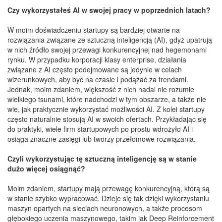
Czy wykorzystałeś AI w swojej pracy w poprzednich
latach?
W moim doświadczeniu startupy są bardziej otwarte na
rozwiązania związane ze sztuczną inteligencją (AI), gdyż upatrują
w nich źródło swojej przewagi konkurencyjnej nad hegemonami
rynku. W przypadku korporacji klasy enterprise, działania
związane z AI często podejmowane są jedynie w celach
wizerunkowych, aby być na czasie i podążać za trendami.
Jednak, moim zdaniem, większość z nich nadal nie rozumie
wielkiego tsunami, które nadchodzi w tym obszarze, a także nie
wie, jak praktycznie wykorzystać możliwości AI. Z kolei startupy
często naturalnie stosują AI w swoich ofertach. Przykładając się
do praktyki, wiele firm startupowych po prostu wdrożyło AI i
osiąga znaczne zasięgi lub tworzy przełomowe rozwiązania.
Czyli wykorzystując tę sztuczną inteligencję są w stanie
dużo więcej osiągnąć?
Moim zdaniem, startupy mają przewagę konkurencyjną, którą są
w stanie szybko wypracować. Dzieje się tak dzięki wykorzystaniu
maszyn opartych na sieciach neuronowych, a także procesom
głębokiego uczenia maszynowego, takim jak Deep Reinforcement