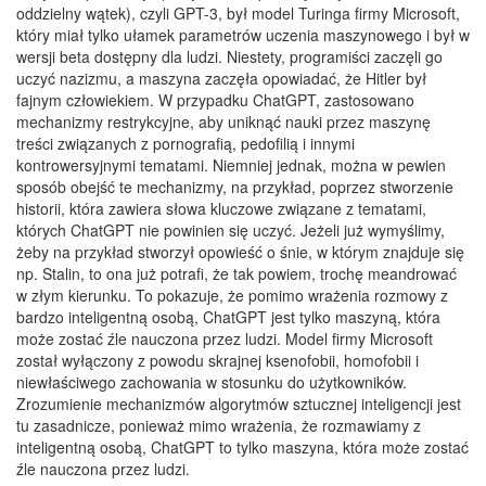
oddzielny wątek), czyli GPT-3, był model Turinga firmy Microsoft,
który miał tylko ułamek parametrów uczenia maszynowego i był w
wersji beta dostępny dla ludzi. Niestety, programiści zaczęli go
uczyć nazizmu, a maszyna zaczęła opowiadać, że Hitler był
fajnym człowiekiem. W przypadku ChatGPT, zastosowano
mechanizmy restrykcyjne, aby uniknąć nauki przez maszynę
treści związanych z pornografią, pedofilią i innymi
kontrowersyjnymi tematami. Niemniej jednak, można w pewien
sposób obejść te mechanizmy, na przykład, poprzez stworzenie
historii, która zawiera słowa kluczowe związane z tematami,
których ChatGPT nie powinien się uczyć. Jeżeli już wymyślimy,
żeby na przykład stworzył opowieść o śnie, w którym znajduje się
np. Stalin, to ona już potrafi, że tak powiem, trochę meandrować
w złym kierunku. To pokazuje, że pomimo wrażenia rozmowy z
bardzo inteligentną osobą, ChatGPT jest tylko maszyną, która
może zostać źle nauczona przez ludzi. Model firmy Microsoft
został wyłączony z powodu skrajnej ksenofobii, homofobii i
niewłaściwego zachowania w stosunku do użytkowników.
Zrozumienie mechanizmów algorytmów sztucznej inteligencji jest
tu zasadnicze, ponieważ mimo wrażenia, że rozmawiamy z
inteligentną osobą, ChatGPT to tylko maszyna, która może zostać
źle nauczona przez ludzi.