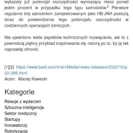
wykazały już potencjał oszczędności wynoszący nieco ponad
2
jeden procent w przypadku tego typu samolotów.
Pierwsze
regularne loty samolotem zarejestrowanym jako HB-JNH posłużą
teraz do potwierdzenia tego potencjału oszczędności w
codziennych operacjach lotniczych.
Nie ujawniono wiele aspektów technicznych rozwiązania, ale to z
pewnością piękny przykład inspirowania się naturą po to, by ją tak
naprawdę chronić.
[1][2]
https://www.basf.com/tr/en/Media/news-releases/2022/10/p-
22-385.html
Autor: Maciej Kawecki
Kategorie
Relacje z wydarzeń
Sztuczna inteligencja
Sektor medyczny
Startupy
Innowatorzy
Robotyzacja