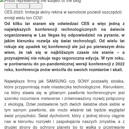
CES 2023: Imitacja skóry rekina w samolocie pozwoli oszczędzić
emisji wielu ton CO2!
Od kilku lat staram się odwiedzać CES a więc jedną z
największych konferencji technologicznych na świecie
organizowaną w Las Vegas by odpowiedzieć na pytanie, w
jakim kierunku rozwija się świat technologii. Od wielu lat
rokuje się upadek tej konferencji ale już po pierwszym dniu
wiem, że tak się w najbliższym czasie nie stanie – a
przynajmniej nie rokuje tego tegoroczna edycja. W tym roku,
w porównaniu do po-pandemicznej wersji konferencji z 2022
roku, konferencja znów wróciła do swoich rozmiarów i skali.
Największe firmy jak SAMSUNG czy SONY postawiły stoiska,
które przypominają małe miasteczka technologiczne. Kierunkiem,
na który stawia się w głównym pawilonie konferencyjnym jest
szeroko rozumiane metaverse i zrównoważony rozwój połączony
z ekologią. Dziwi zestawienie tych dwóch światów obok siebie w
tym samym pawilonie, ale może właśnie tak będzie wyglądał
świat przyszłości. Świat dychotomii, który z jednej strony ciągnie
nas w kierunku rozrywki i zaspokajania naszych zmysłów, a z
drugiej strony do ochrony planety bo to walka o przetrwanie