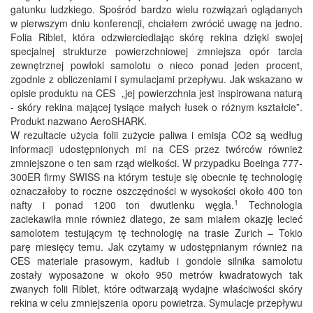
gatunku ludzkiego. Spośród bardzo wielu rozwiązań oglądanych
w pierwszym dniu konferencji, chciałem zwrócić uwagę na jedno.
Folia Riblet, która odzwierciedlając skórę rekina dzięki swojej
specjalnej strukturze powierzchniowej zmniejsza opór tarcia
zewnętrznej powłoki samolotu o nieco ponad jeden procent,
zgodnie z obliczeniami i symulacjami przepływu. Jak wskazano w
opisie produktu na CES „jej powierzchnia jest inspirowana naturą
- skóry rekina mającej tysiące małych łusek o różnym kształcie”.
Produkt nazwano AeroSHARK.
W rezultacie użycia folii zużycie paliwa i emisja CO2 są według
informacji udostępnionych mi na CES przez twórców również
zmniejszone o ten sam rząd wielkości. W przypadku Boeinga 777-
300ER firmy SWISS na którym testuje się obecnie tę technologię
oznaczałoby to roczne oszczędności w wysokości około 400 ton
1
nafty i ponad 1200 ton dwutlenku węgla.
Technologia
zaciekawiła mnie również dlatego, że sam miałem okazję lecieć
samolotem testującym tę technologię na trasie Zurich – Tokio
parę miesięcy temu. Jak czytamy w udostępnianym również na
CES materiale prasowym, kadłub i gondole silnika samolotu
zostały wyposażone w około 950 metrów kwadratowych tak
zwanych folii Riblet, które odtwarzają wydajne właściwości skóry
rekina w celu zmniejszenia oporu powietrza. Symulacje przepływu