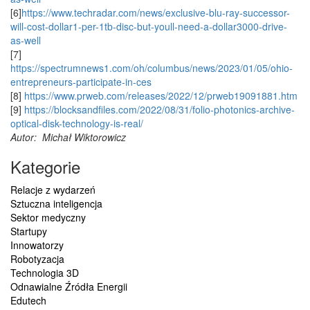
[6]
https://www.techradar.com/news/exclusive-blu-ray-successor-
will-cost-dollar1-per-1tb-disc-but-youll-need-a-dollar3000-drive-
as-well
[7]
https://spectrumnews1.com/oh/columbus/news/2023/01/05/ohio-
entrepreneurs-participate-in-ces
[8]
https://www.prweb.com/releases/2022/12/prweb19091881.htm
[9]
https://blocksandfiles.com/2022/08/31/folio-photonics-archive-
optical-disk-technology-is-real/
Autor: Michał Wiktorowicz
Kategorie
Relacje z wydarzeń
Sztuczna inteligencja
Sektor medyczny
Startupy
Innowatorzy
Robotyzacja
Technologia 3D
Odnawialne Źródła Energii
Edutech