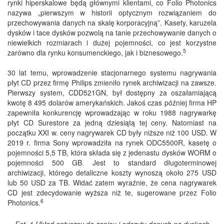
rynki hiperskalowe będą głównymi klientami, co Folio Photonics
nazywa „pierwszym w historii optycznym rozwiązaniem do
przechowywania danych na skalę korporacyjną”. Kasety, karuzela
dysków i tace dysków pozwolą na tanie przechowywanie danych o
niewielkich rozmiarach i dużej pojemności, co jest korzystne
5
zarówno dla rynku konsumenckiego, jak i biznesowego.
30 lat temu, wprowadzenie stacjonarnego systemu nagrywania
płyt CD przez firmę Philips zmieniło rynek archiwizacji na zawsze.
Pierwszy system, CDD521GN, był dostępny za oszałamiającą
kwotę 8 495 dolarów amerykańskich. Jakoś czas później firma HP
zapewniła konkurencję wprowadzając w roku 1988 nagrywarkę
płyt CD Surestore za jedną dziesiątą tej ceny. Natomiast na
początku XXI w. ceny nagrywarek CD były niższe niż 100 USD. W
2019 r. firma Sony wprowadziła na rynek ODC5500R, kasetę o
pojemności 5,5 TB, która składa się z jedenastu dysków WORM o
pojemności 500 GB. Jest to standard długoterminowej
archiwizacji, którego detaliczne koszty wynoszą około 275 USD
lub 50 USD za TB. Widać zatem wyraźnie, że cena nagrywarek
CD jest zdecydowanie wyższa niż te, sugerowane przez Folio
6
Photonics.
Fot. 1 Układ optyczny do zapisu i odczytu danych na dyskach