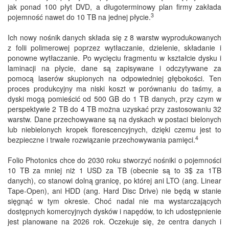
jak ponad 100 płyt DVD, a długoterminowy plan firmy zakłada
3
pojemność nawet do 10 TB na jednej płycie.
Ich nowy nośnik danych składa się z 8 warstw wyprodukowanych
z folii polimerowej poprzez wytłaczanie, dzielenie, składanie i
ponowne wytłaczanie. Po wycięciu fragmentu w kształcie dysku i
laminacji na płycie, dane są zapisywane i odczytywane za
pomocą laserów skupionych na odpowiedniej głębokości. Ten
proces produkcyjny ma niski koszt w porównaniu do taśmy, a
dyski mogą pomieścić od 500 GB do 1 TB danych, przy czym w
perspektywie 2 TB do 4 TB można uzyskać przy zastosowaniu 32
warstw. Dane przechowywane są na dyskach w postaci bielonych
lub niebielonych kropek florescencyjnych, dzięki czemu jest to
4
bezpieczne i trwałe rozwiązanie przechowywania pamięci.
Folio Photonics chce do 2030 roku stworzyć nośniki o pojemności
10 TB za mniej niż 1 USD za TB (obecnie są to 3$ za 1TB
danych), co stanowi dolną granicę, po której ani LTO (ang. Linear
Tape-Open), ani HDD (ang. Hard Disc Drive) nie będą w stanie
sięgnąć w tym okresie. Choć nadal nie ma wystarczających
dostępnych komercyjnych dysków i napędów, to ich udostępnienie
jest planowane na 2026 rok. Oczekuje się, że centra danych i