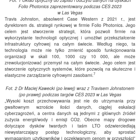
Folio Photonics zaprezentowany podczas CES 2023
w Las Vegas
Travis Johnston, absolwent Case Western z 2021 r., jest
dyrektorem ds. strategii rynkowej w firmie Folio Photonics. Jego
celem jest stworzenie strategii, która pozwoli firmie na
wykorzystanie technologii optycznej i umożliwi przekształcenie
infrastruktury cyfrowej na całym świecie. Według niego, ta
technologia może nie tylko zmienić sposób funkcjonowania
organizacji w skali 100, 1000 czy 10 000, ale może
zrewolucjonizować przemysł na całym świecie. Jego celem jest
stworzenie optycznych systemów, które pozwolą na skuteczne i
7
elastyczne zarządzanie cyfrowymi zasobami.
Fot. 2 Dr Maciej Kawecki (po lewej) wraz z Travisem Johnstonem
(po prawej) podczas targów CES 2023 w Las Vegas
„Wysoki koszt przechowywania jest nie do utrzymania przy
gwałtownym wzroście ilości danych, ciągłej eskalacji
cyberzagrożeń, a centra danych są jednymi z głównych źródeł
zużycia energii/wody i emisji CO2. Obecne mapy drogowe
dotyczące dysków twardych i taśm LTO odzwierciedlają
niewystarczający postęp technologiczny, aby sprostać
wymaganiom użytkowników i oczekiwanym cenom w przyszłości”