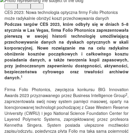
CES 2023: Nowa technologia optyczna firmy Folio Photonics
może radykalnie obniżyć koszt przechowywania danych
Podczas targów CES 2023, które odbyły się w dniach 5–8
stycznia w Las Vegas, firma Folio Photonics zaprezentowała
pierwszą w swojej historii technologię umożliwiającą
przechowywanie danych na dyskach optycznych w skali
korporacyjnej. Nowe rozwiązanie ma na celu radykalne
obniżenie kosztów początkowych i całkowitego kosztu
posiadania danych, a także tworzenia kopii zapasowych,
przy jednoczesnym zapewnieniu dostępności, aktywności,
bezpieczeństwa cyfrowego oraz trwałości archiwów
1
danych.
Firma Folio Photonics, zwycięzca konkursu BIG Innovation
2
Awards 2023 przyznawanego przez Business Intelligence Group
,
zaprezentowała swój nowy system pamięci masowej, oparty na
licencjonowanej technologii pochodzącej z Case Western Reserve
University (CWRU) i jego National Science Foundation Center for
Layered Polymeric Systems, zaprojektowanej przez profesora
Kennetha Singera. System posiada ulepszone możliwości
zapisu/odczytu, pojedyncza płyta Folio ma taką samą pojemność