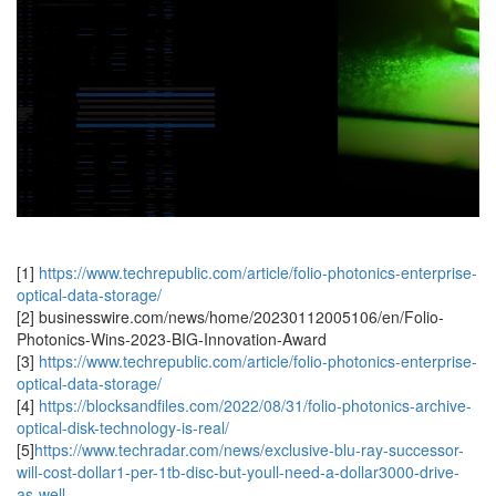
[1]
https://www.techrepublic.com/article/folio-photonics-enterprise-
optical-data-storage/
[2] businesswire.com/news/home/20230112005106/en/Folio-
Photonics-Wins-2023-BIG-Innovation-Award
[3]
https://www.techrepublic.com/article/folio-photonics-enterprise-
optical-data-storage/
[4]
https://blocksandfiles.com/2022/08/31/folio-photonics-archive-
optical-disk-technology-is-real/
[5]
https://www.techradar.com/news/exclusive-blu-ray-successor-
will-cost-dollar1-per-1tb-disc-but-youll-need-a-dollar3000-drive-
as-well