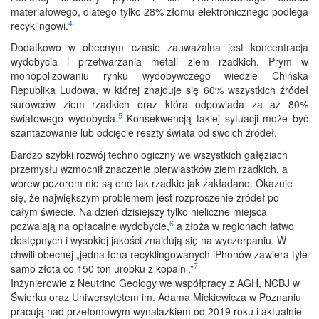
materiałowego, dlatego tylko 28% złomu elektronicznego podlega
4
recyklingowi.
Dodatkowo w obecnym czasie zauważalna jest koncentracja
wydobycia i przetwarzania metali ziem rzadkich. Prym w
monopolizowaniu rynku wydobywczego wiedzie Chińska
Republika Ludowa, w której znajduje się 60% wszystkich źródeł
surowców ziem rzadkich oraz która odpowiada za aż 80%
5
światowego wydobycia.
Konsekwencją takiej sytuacji może być
szantażowanie lub odcięcie reszty świata od swoich źródeł.
Bardzo szybki rozwój technologiczny we wszystkich gałęziach
przemysłu wzmocnił znaczenie pierwiastków ziem rzadkich, a
wbrew pozorom nie są one tak rzadkie jak zakładano. Okazuje
się, że największym problemem jest rozproszenie źródeł po
całym świecie. Na dzień dzisiejszy tylko nieliczne miejsca
6
pozwalają na opłacalne wydobycie,
a złoża w regionach łatwo
dostępnych i wysokiej jakości znajdują się na wyczerpaniu. W
chwili obecnej „jedna tona recyklingowanych iPhonów zawiera tyle
7
samo złota co 150 ton urobku z kopalni.”
Inżynierowie z Neutrino Geology we współpracy z AGH, NCBJ w
Świerku oraz Uniwersytetem im. Adama Mickiewicza w Poznaniu
pracują nad przełomowym wynalazkiem od 2019 roku i aktualnie