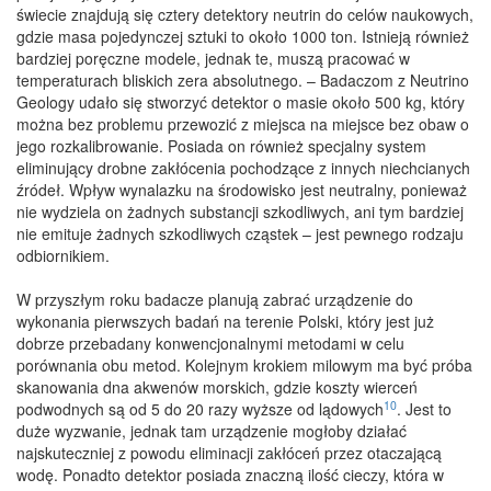
świecie znajdują się cztery detektory neutrin do celów naukowych,
gdzie masa pojedynczej sztuki to około 1000 ton. Istnieją również
bardziej poręczne modele, jednak te, muszą pracować w
temperaturach bliskich zera absolutnego. – Badaczom z Neutrino
Geology udało się stworzyć detektor o masie około 500 kg, który
można bez problemu przewozić z miejsca na miejsce bez obaw o
jego rozkalibrowanie. Posiada on również specjalny system
eliminujący drobne zakłócenia pochodzące z innych niechcianych
źródeł. Wpływ wynalazku na środowisko jest neutralny, ponieważ
nie wydziela on żadnych substancji szkodliwych, ani tym bardziej
nie emituje żadnych szkodliwych cząstek – jest pewnego rodzaju
odbiornikiem.
W przyszłym roku badacze planują zabrać urządzenie do
wykonania pierwszych badań na terenie Polski, który jest już
dobrze przebadany konwencjonalnymi metodami w celu
porównania obu metod. Kolejnym krokiem milowym ma być próba
skanowania dna akwenów morskich, gdzie koszty wierceń
10
podwodnych są od 5 do 20 razy wyższe od lądowych
. Jest to
duże wyzwanie, jednak tam urządzenie mogłoby działać
najskuteczniej z powodu eliminacji zakłóceń przez otaczającą
wodę. Ponadto detektor posiada znaczną ilość cieczy, która w