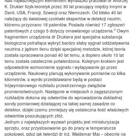
Nad najważniejszym elementem wynalazku pracował dr Andrzej
K. Drukier fizyk-teoretyk przez 30 lat pracujący między innymi w
Danii, USA, Francji, Szwecji oraz Niemczech. Od blisko 40 lat
należący do światowej czołówki ekspertów w detekcji neutrin,
któremu przyznano 18 patentów. Posiada również 17 zgłoszeń
9
patentowych z czego 5 dotyczy omawianego urządzenia.
Owym
fragmentem urządzenia dr Drukiera jest specjalna substancja
biologiczna potrafiąca wykryć bardzo słaby sygnał oddziaływania
neutrina z jądrem tlenu dzięki specjalnej metodzie, której teoria
została opracowana ponad 40 lat temu, a dopiero około 10 lat
temu została ostatecznie potwierdzona. Kolejnym krokiem jest
odpowiednie wzmocnienie sygnału i wyłapywanie go przez
urządzenie. Naukowcy planują wykonywanie pomiarów co kilka
kilometrów, a wyniki przedstawiane będą w postaci
trójwymiarowego rozkładu przestrzennego związków
promieniotwórczych. Następnie w miejscach o zagęszczonym
rozkładzie dokona się odwiertów do wprowadzenia dokładnej
sondy pomiarowej działającej na takiej samej zasadzie co
detektor, dzięki czemu zmniejszy się ostateczna ilość właściwych
odwiertów poszukujących złóż.
Jednym z największych wyzwań projektu jest miniaturyzacja
sprzętu, oraz przystosowanie go do pracy w temperaturze
pokojowej, gdyż jak twierdzi dr inż. Waldemar Maj – obecnie na