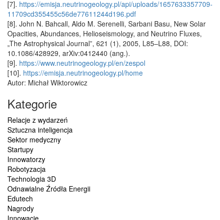
[7].
https://emisja.neutrinogeology.pl/api/uploads/1657633357709-
11709cd355455c56de77611244d196.pdf
[8]. John N. Bahcall, Aldo M. Serenelli, Sarbani Basu, New Solar
Opacities, Abundances, Helioseismology, and Neutrino Fluxes,
„The Astrophysical Journal”, 621 (1), 2005, L85–L88, DOI:
10.1086/428929, arXiv:0412440 (ang.).
[9].
https://www.neutrinogeology.pl/en/zespol
[10].
https://emisja.neutrinogeology.pl/home
Autor: Michał Wiktorowicz
Kategorie
Relacje z wydarzeń
Sztuczna inteligencja
Sektor medyczny
Startupy
Innowatorzy
Robotyzacja
Technologia 3D
Odnawialne Źródła Energii
Edutech
Nagrody
Innowacje