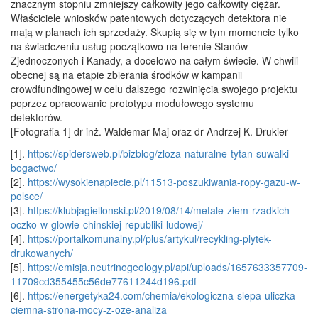
znacznym stopniu zmniejszy całkowity jego całkowity ciężar.
Właściciele wniosków patentowych dotyczących detektora nie
mają w planach ich sprzedaży. Skupią się w tym momencie tylko
na świadczeniu usług początkowo na terenie Stanów
Zjednoczonych i Kanady, a docelowo na całym świecie. W chwili
obecnej są na etapie zbierania środków w kampanii
crowdfundingowej w celu dalszego rozwinięcia swojego projektu
poprzez opracowanie prototypu modułowego systemu
detektorów.
[Fotografia 1] dr inż. Waldemar Maj oraz dr Andrzej K. Drukier
[1].
https://spidersweb.pl/bizblog/zloza-naturalne-tytan-suwalki-
bogactwo/
[2].
https://wysokienapiecie.pl/11513-poszukiwania-ropy-gazu-w-
polsce/
[3].
https://klubjagiellonski.pl/2019/08/14/metale-ziem-rzadkich-
oczko-w-glowie-chinskiej-republiki-ludowej/
[4].
https://portalkomunalny.pl/plus/artykul/recykling-plytek-
drukowanych/
[5].
https://emisja.neutrinogeology.pl/api/uploads/1657633357709-
11709cd355455c56de77611244d196.pdf
[6].
https://energetyka24.com/chemia/ekologiczna-slepa-uliczka-
ciemna-strona-mocy-z-oze-analiza