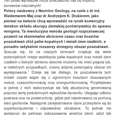
Ten polski wynalazek może uniezależnić nas od importu
surowców naturalnych!
Polscy naukowcy z Neutrino Geology, na czele z dr inż.
Waldemarem Maj oraz dr Andrzejem K. Drukierem, jako
pierwsi na świecie chcą wprowadzić na rynek komercyjny
detektor składu skorupy ziemskiej porównywalny do aparatu
rentgena. Ta rewolucyjna metoda geologii rozpoznawczej
pozwoli na ekstremalne skrócenie czasu oraz kosztów
poszukiwań złóż paliw kopalnych i metali ziem rzadkich, a
ponadto radykalnie rozszerzy dostępny obszar poszukiwań.
Szacuje się, że na naszych terenach znajduje się wiele
potencjalnych miejsc wydobycia paliw kopalnych oraz metali ziem
rzadkich o których istnieniu obecnie możemy nie mieć pojęcia lub,
w niektórych przypadkach, znamy jedynie potencjalny obszar ich
1
występowania.
Dzieje się tak dlatego, że poszukiwania tych
źródeł często wiąże się z ogromnymi kosztami stosowanych
metod, czasochłonnością oraz energochłonnością. Przykładowo
w jednej z nich wykorzystuje się falę akustyczną generowaną
poprzez serię podziemnych wybuchów dynamitu. Ulegając odbiciu
powraca ona na powierzchnię, gdzie jest rejestrowana za pomocą
sieci geofonów. Następnie zarejestrowane dane przesyłane są do
superkomputerów i odpowiednio obrabiane. To jednak nie
wystarczy do pełnego zobrazowania wnętrza ziemi, gdyż tak