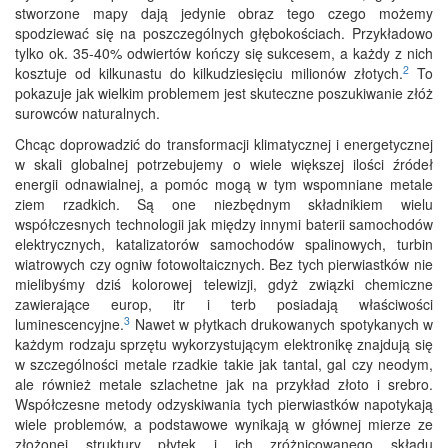
stworzone mapy dają jedynie obraz tego czego możemy
spodziewać się na poszczególnych głębokościach. Przykładowo
tylko ok. 35-40% odwiertów kończy się sukcesem, a każdy z nich
2
kosztuje od kilkunastu do kilkudziesięciu milionów złotych.
To
pokazuje jak wielkim problemem jest skuteczne poszukiwanie złóż
surowców naturalnych.
Chcąc doprowadzić do transformacji klimatycznej i energetycznej
w skali globalnej potrzebujemy o wiele większej ilości źródeł
energii odnawialnej, a pomóc mogą w tym wspomniane metale
ziem rzadkich. Są one niezbędnym składnikiem wielu
współczesnych technologii jak między innymi baterii samochodów
elektrycznych, katalizatorów samochodów spalinowych, turbin
wiatrowych czy ogniw fotowoltaicznych. Bez tych pierwiastków nie
mielibyśmy dziś kolorowej telewizji, gdyż związki chemiczne
zawierające europ, itr i terb posiadają właściwości
3
luminescencyjne.
Nawet w płytkach drukowanych spotykanych w
każdym rodzaju sprzętu wykorzystującym elektronikę znajdują się
w szczególności metale rzadkie takie jak tantal, gal czy neodym,
ale również metale szlachetne jak na przykład złoto i srebro.
Współczesne metody odzyskiwania tych pierwiastków napotykają
wiele problemów, a podstawowe wynikają w głównej mierze ze
złożonej struktury płytek i ich zróżnicowanego składu