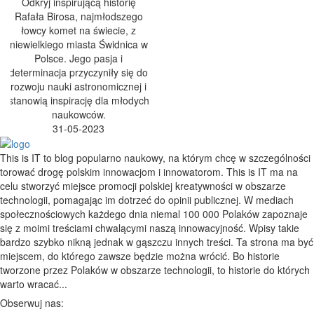
Odkryj inspirującą historię
Rafała Birosa, najmłodszego
łowcy komet na świecie, z
niewielkiego miasta Świdnica w
Polsce. Jego pasja i
determinacja przyczyniły się do
rozwoju nauki astronomicznej i
stanowią inspirację dla młodych
naukowców.
31-05-2023
This is IT to blog popularno naukowy, na którym chcę w szczególności
torować drogę polskim innowacjom i innowatorom. This is IT ma na
celu stworzyć miejsce promocji polskiej kreatywności w obszarze
technologii, pomagając im dotrzeć do opinii publicznej. W mediach
społecznościowych każdego dnia niemal 100 000 Polaków zapoznaje
się z moimi treściami chwalącymi naszą innowacyjność. Wpisy takie
bardzo szybko nikną jednak w gąszczu innych treści. Ta strona ma być
miejscem, do którego zawsze będzie można wrócić. Bo historie
tworzone przez Polaków w obszarze technologii, to historie do których
warto wracać...
Obserwuj nas: