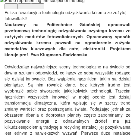
Polska rewolucyjna technologia odzyskiwania krzemu ze zużytej
fotowoltaiki!
Naukowcy na Politechnice Gdańskiej opracowali
przełomową technologię odzyskiwania czystego krzemu ze
zużytych modułów fotowoltaicznych. Opracowany sposób
odzyskiwania krzemu pozwoli na ograniczenie zużycia
materiałów kluczowych dla całej elektroniki. Projektem
kieruje prof. Ewa Klugmann-Radziemska.
Odwiedzając najważniejsze sceny technologiczne na świecie od
dawna szukam odpowiedzi, co łączy ze sobą wszystkie rodzące
się dzisiaj innowacje. Bez wątpienia łącznikiem takim są dzisiaj
pieniądze. Są nim również dane, bez których trudno jest
wyobrazić sobie stworzenie jakiejkolwiek technologii. Trzecim
łącznikiem wszystkich innowacji w mojej ocenie jest dzisiaj
transformacja klimatyczna, która wpisuje się w szerzy trend
zmiany wartości oraz postrzegania świata. Podążając jednak za
obszarem dbania o dobrostan planety często zapominamy, że
pozyskiwanie energii z odnawialnych źródeł ma już
kilkudziesięcioletnią tradycję a recykling instalacji jej pozyskiwania
jest jednym z największych wyzwań.
Pierwsze duże instalacje