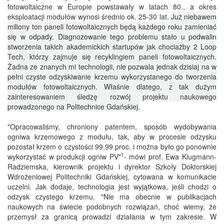
fotowoltaiczne w Europie powstawały w latach 80., a okres
eksploatacji modułów wynosi średnio ok. 25-30 lat.
Już niebawem
miliony ton paneli fotowoltaicznych będą każdego roku zamieniać
się w odpady. Diagnozowanie tego problemu stało u podwalin
stworzenia takich akademickich startupów jak chociażby 2 Loop
Tech, którzy zajmuje się recyklingiem paneli fotowoltaicznych.
Żadna ze znanych mi technologii, nie pozwala jednak dzisiaj na w
pełni czyste odzyskiwanie krzemu wykorzystanego do tworzenia
modułów fotowoltaicznych. Właśnie dlatego, z tak dużym
zainteresowaniem śledzę rozwój projektu naukowego
prowadzonego na Politechnice Gdańskiej.
"Opracowaliśmy, chroniony patentem, sposób wydobywania
ogniwa krzemowego z modułu, tak, aby w procesie odzysku
pozostał krzem o czystości 99,99 proc. i można było go ponownie
1
wykorzystać w produkcji ogniw PV"
- mówi prof. Ewa Klugmann-
Radziemska, kierownik projektu i dyrektor Szkoły Doktorskiej
Wdrożeniowej Politechniki Gdańskiej, cytowana w komunikacie
uczelni.
Jak dodaje, technologia jest wyjątkowa, jeśli chodzi o
odzysk czystego krzemu. "Nie ma obecnie w publikacjach
naukowych na świecie podobnych rozwiązań, choć wiemy, że
przemysł za granicą prowadzi działania w tym zakresie. W