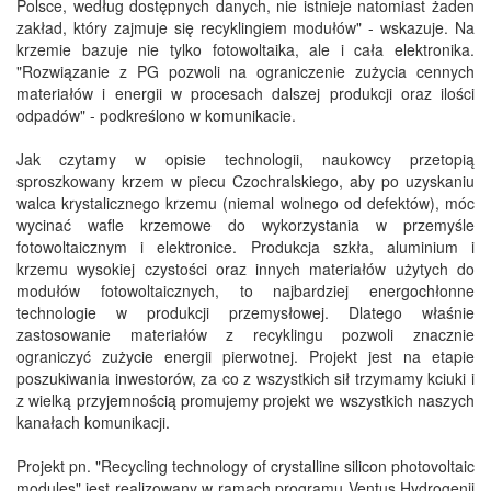
Polsce, według dostępnych danych, nie istnieje natomiast żaden
zakład, który zajmuje się recyklingiem modułów" - wskazuje. Na
krzemie bazuje nie tylko fotowoltaika, ale i cała elektronika.
"Rozwiązanie z PG pozwoli na ograniczenie zużycia cennych
materiałów i energii w procesach dalszej produkcji oraz ilości
odpadów" - podkreślono w komunikacie.
Jak czytamy w opisie technologii, naukowcy przetopią
sproszkowany krzem w piecu Czochralskiego, aby po uzyskaniu
walca krystalicznego krzemu (niemal wolnego od defektów), móc
wycinać wafle krzemowe do wykorzystania w przemyśle
fotowoltaicznym i elektronice. Produkcja szkła, aluminium i
krzemu wysokiej czystości oraz innych materiałów użytych do
modułów fotowoltaicznych, to najbardziej energochłonne
technologie w produkcji przemysłowej. Dlatego właśnie
zastosowanie materiałów z recyklingu pozwoli znacznie
ograniczyć zużycie energii pierwotnej. Projekt jest na etapie
poszukiwania inwestorów, za co z wszystkich sił trzymamy kciuki i
z wielką przyjemnością promujemy projekt we wszystkich naszych
kanałach komunikacji.
Projekt pn. "Recycling technology of crystalline silicon photovoltaic
modules" jest realizowany w ramach programu Ventus Hydrogenii