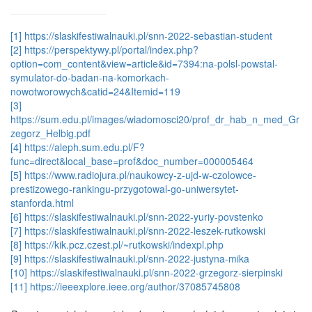
[1]
https://slaskifestiwalnauki.pl/snn-2022-sebastian-student
[2]
https://perspektywy.pl/portal/index.php?
option=com_content&view=article&id=7394:na-polsl-powstal-
symulator-do-badan-na-komorkach-
nowotworowych&catid=24&Itemid=119
[3]
https://sum.edu.pl/images/wiadomosci20/prof_dr_hab_n_med_Gr
zegorz_Helbig.pdf
[4]
https://aleph.sum.edu.pl/F?
func=direct&local_base=prof&doc_number=000005464
[5]
https://www.radiojura.pl/naukowcy-z-ujd-w-czolowce-
prestizowego-rankingu-przygotowal-go-uniwersytet-
stanforda.html
[6]
https://slaskifestiwalnauki.pl/snn-2022-yuriy-povstenko
[7]
https://slaskifestiwalnauki.pl/snn-2022-leszek-rutkowski
[8]
https://kik.pcz.czest.pl/~rutkowski/indexpl.php
[9]
https://slaskifestiwalnauki.pl/snn-2022-justyna-mika
[10]
https://slaskifestiwalnauki.pl/snn-2022-grzegorz-sierpinski
[11]
https://ieeexplore.ieee.org/author/37085745808