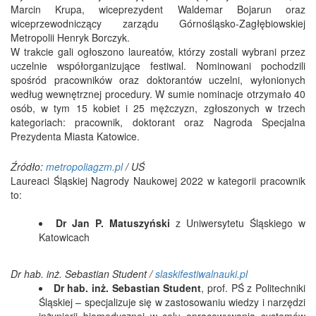
Marcin Krupa, wiceprezydent Waldemar Bojarun oraz
wiceprzewodniczący zarządu Górnośląsko-Zagłębiowskiej
Metropolii Henryk Borczyk.
W trakcie gali ogłoszono laureatów, którzy zostali wybrani przez
uczelnie współorganizujące festiwal. Nominowani pochodzili
spośród pracowników oraz doktorantów uczelni, wyłonionych
według wewnętrznej procedury. W sumie nominacje otrzymało 40
osób, w tym 15 kobiet i 25 mężczyzn, zgłoszonych w trzech
kategoriach: pracownik, doktorant oraz Nagroda Specjalna
Prezydenta Miasta Katowice.
Źródło:
metropoliagzm.pl
/ UŚ
Laureaci Śląskiej Nagrody Naukowej 2022 w kategorii pracownik
to:
Dr Jan P. Matuszyński
z Uniwersytetu Śląskiego w
Katowicach
Dr hab. inż. Sebastian Student /
slaskifestiwalnauki.pl
Dr hab. inż. Sebastian Student
, prof. PŚ z Politechniki
Śląskiej – specjalizuje się w zastosowaniu wiedzy i narzędzi
inżynierii biomedycznej w celu opracowywania systemów