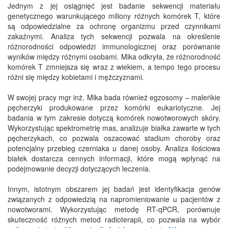
Jednym z jej osiągnięć jest badanie sekwencji materiału
genetycznego warunkującego miliony różnych komórek T, które
są odpowiedzialne za ochronę organizmu przed czynnikami
zakaźnymi. Analiza tych sekwencji pozwala na określenie
różnorodności odpowiedzi immunologicznej oraz porównanie
wyników między różnymi osobami. Mika odkryła, że różnorodność
komórek T zmniejsza się wraz z wiekiem, a tempo tego procesu
różni się między kobietami i mężczyznami.
W swojej pracy mgr inż. Mika bada również egzosomy – maleńkie
pęcherzyki produkowane przez komórki eukariotyczne. Jej
badania w tym zakresie dotyczą komórek nowotworowych skóry.
Wykorzystując spektrometrię mas, analizuje białka zawarte w tych
pęcherzykach, co pozwala oszacować stadium choroby oraz
potencjalny przebieg czerniaka u danej osoby. Analiza ilościowa
białek dostarcza cennych informacji, które mogą wpłynąć na
podejmowanie decyzji dotyczących leczenia.
Innym, istotnym obszarem jej badań jest identyfikacja genów
związanych z odpowiedzią na napromieniowanie u pacjentów z
nowotworami. Wykorzystując metodę RT-qPCR, porównuje
skuteczność różnych metod radioterapii, co pozwala na wybór