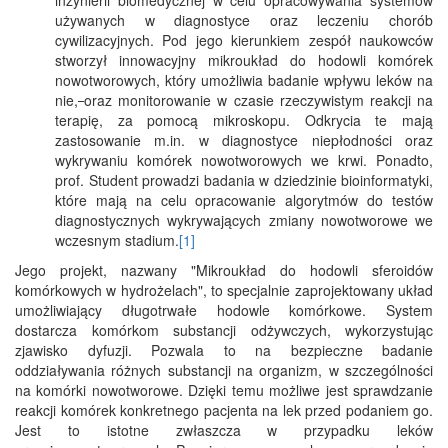
używanych w diagnostyce oraz leczeniu chorób
cywilizacyjnych. Pod jego kierunkiem zespół naukowców
stworzył innowacyjny mikroukład do hodowli komórek
nowotworowych, który umożliwia badanie wpływu leków na
nie,
oraz monitorowanie w czasie rzeczywistym reakcji na
terapię, za pomocą mikroskopu. Odkrycia te mają
zastosowanie m.in. w diagnostyce niepłodności oraz
wykrywaniu komórek nowotworowych we krwi. Ponadto,
prof. Student prowadzi badania w dziedzinie bioinformatyki,
które mają na celu opracowanie algorytmów do testów
diagnostycznych wykrywających zmiany nowotworowe we
wczesnym stadium.
[1]
Jego projekt, nazwany "Mikroukład do hodowli sferoidów
komórkowych w hydrożelach", to specjalnie zaprojektowany układ
umożliwiający długotrwałe hodowle komórkowe. System
dostarcza komórkom substancji odżywczych, wykorzystując
zjawisko dyfuzji. Pozwala to na bezpieczne badanie
oddziaływania różnych substancji na organizm, w szczególności
na komórki nowotworowe. Dzięki temu możliwe jest sprawdzanie
reakcji komórek konkretnego pacjenta na lek przed podaniem go.
Jest to istotne zwłaszcza w przypadku leków