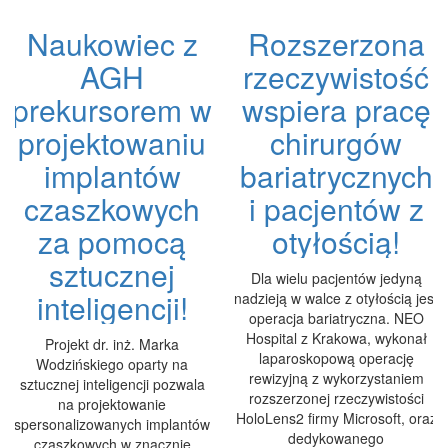
Naukowiec z
Rozszerzona
AGH
rzeczywistość
prekursorem w
wspiera pracę
projektowaniu
chirurgów
implantów
bariatrycznych
czaszkowych
i pacjentów z
za pomocą
otyłością!
sztucznej
Dla wielu pacjentów jedyną
inteligencji!
nadzieją w walce z otyłością jest
operacja bariatryczna. NEO
Hospital z Krakowa, wykonał
Projekt dr. inż. Marka
laparoskopową operację
Wodzińskiego oparty na
rewizyjną z wykorzystaniem
sztucznej inteligencji pozwala
rozszerzonej rzeczywistości
na projektowanie
HoloLens2 firmy Microsoft, oraz
spersonalizowanych implantów
dedykowanego
czaszkowych w znacznie