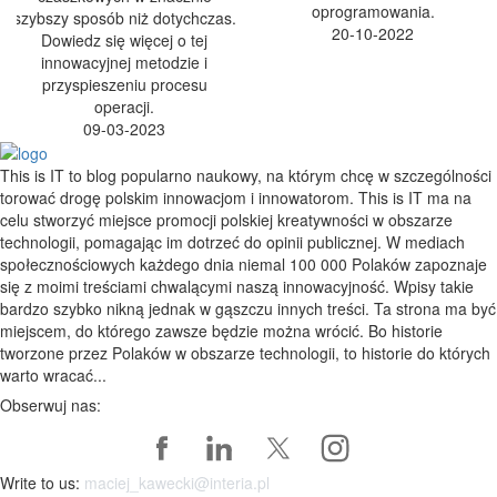
oprogramowania.
szybszy sposób niż dotychczas.
20-10-2022
Dowiedz się więcej o tej
innowacyjnej metodzie i
przyspieszeniu procesu
operacji.
09-03-2023
This is IT to blog popularno naukowy, na którym chcę w szczególności
torować drogę polskim innowacjom i innowatorom. This is IT ma na
celu stworzyć miejsce promocji polskiej kreatywności w obszarze
technologii, pomagając im dotrzeć do opinii publicznej. W mediach
społecznościowych każdego dnia niemal 100 000 Polaków zapoznaje
się z moimi treściami chwalącymi naszą innowacyjność. Wpisy takie
bardzo szybko nikną jednak w gąszczu innych treści. Ta strona ma być
miejscem, do którego zawsze będzie można wrócić. Bo historie
tworzone przez Polaków w obszarze technologii, to historie do których
warto wracać...
Obserwuj nas:
Write to us:
maciej_kawecki@interia.pl