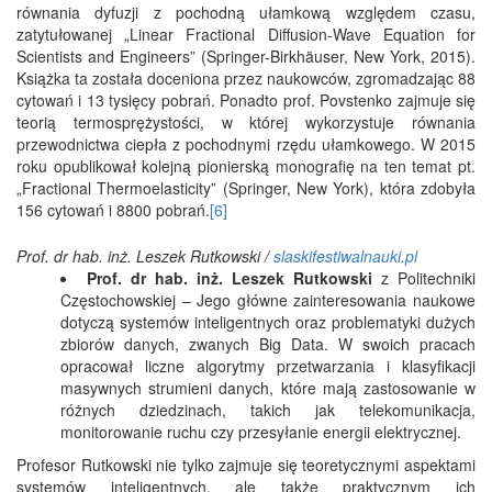
równania dyfuzji z pochodną ułamkową względem czasu,
zatytułowanej „Linear Fractional Diffusion-Wave Equation for
Scientists and Engineers” (Springer-Birkhäuser, New York, 2015).
Książka ta została doceniona przez naukowców, zgromadzając 88
cytowań i 13 tysięcy pobrań. Ponadto prof. Povstenko zajmuje się
teorią termosprężystości, w której wykorzystuje równania
przewodnictwa ciepła z pochodnymi rzędu ułamkowego. W 2015
roku opublikował kolejną pionierską monografię na ten temat pt.
„Fractional Thermoelasticity” (Springer, New York), która zdobyła
156 cytowań i 8800 pobrań.
[6]
Prof. dr hab. inż. Leszek Rutkowski /
slaskifestiwalnauki.pl
Prof. dr hab. inż. Leszek Rutkowski
z Politechniki
Częstochowskiej – Jego główne zainteresowania naukowe
dotyczą systemów inteligentnych oraz problematyki dużych
zbiorów danych, zwanych Big Data. W swoich pracach
opracował liczne algorytmy przetwarzania i klasyfikacji
masywnych strumieni danych, które mają zastosowanie w
różnych dziedzinach, takich jak telekomunikacja,
monitorowanie ruchu czy przesyłanie energii elektrycznej.
Profesor Rutkowski nie tylko zajmuje się teoretycznymi aspektami
systemów inteligentnych, ale także praktycznym ich