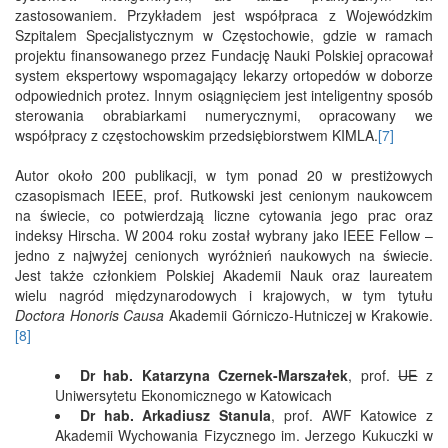
zastosowaniem. Przykładem jest współpraca z Wojewódzkim
Szpitalem Specjalistycznym w Częstochowie, gdzie w ramach
projektu finansowanego przez Fundację Nauki Polskiej opracował
system ekspertowy wspomagający lekarzy ortopedów w doborze
odpowiednich protez. Innym osiągnięciem jest inteligentny sposób
sterowania obrabiarkami numerycznymi, opracowany we
współpracy z częstochowskim przedsiębiorstwem KIMLA.
[7]
Autor około 200 publikacji, w tym ponad 20 w prestiżowych
czasopismach IEEE, prof. Rutkowski jest cenionym naukowcem
na świecie, co potwierdzają liczne cytowania jego prac oraz
indeksy Hirscha. W 2004 roku został wybrany jako IEEE Fellow –
jedno z najwyżej cenionych wyróżnień naukowych na świecie.
Jest także członkiem Polskiej Akademii Nauk oraz laureatem
wielu nagród międzynarodowych i krajowych, w tym tytułu
Doctora Honoris Causa
Akademii Górniczo-Hutniczej w Krakowie.
[8]
Dr hab. Katarzyna Czernek-Marszałek
, prof.
UE
z
Uniwersytetu Ekonomicznego w Katowicach
Dr hab. Arkadiusz Stanula
, prof. AWF Katowice z
Akademii Wychowania Fizycznego im. Jerzego Kukuczki w