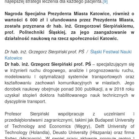
najlepszej strategii leczenia dla każdego pacjenta.
[9]
Nagroda Specjalna Prezydenta Miasta Katowice, również o
wartości 6 000 zł i ufundowana przez Prezydenta Miasta,
została przyznana dr hab. inż. Grzegorzowi Sierpińskiemu,
prof. Politechniki Śląskiej, za jego zaangażowanie w
działalność naukową na rzecz społeczności Katowic.
Dr hab. inż. Grzegorz Sierpiński prof. PŚ /
Śląski Festiwal Nauki
Katowice
Dr hab. inż. Grzegorz Sierpiński prof. PŚ
– specjalizującym się
w inżynierii ruchu drogowego, analizie i prognozowaniu ruchu,
modelowaniu i optymalizacji systemów transportowych oraz
kształtowaniu zachowań komunikacyjnych w miastach. Jego
dorobek naukowy obejmuje ponad 300 publikacji, a w 2018 roku
uzyskał stopień doktora habilitowanego nauk technicznych w
dyscyplinie transport.
Profesor Sierpiński współpracuje z uczelniami i
przedsiębiorstwami zagranicznymi, takimi jak Budapest University
of Technology and Economics (Węgry), Delft University of
Technology (Holandia), Deusto University (Hiszpania) oraz firma
Saitec (Hiszpania). W swojej pracy aktywnie promuje region i