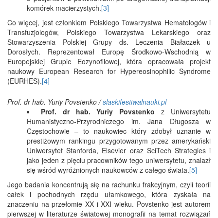
komórek macierzystych.
[3]
Co więcej, jest członkiem Polskiego Towarzystwa Hematologów i
Transfuzjologów, Polskiego Towarzystwa Lekarskiego oraz
Stowarzyszenia Polskiej Grupy ds. Leczenia Białaczek u
Dorosłych. Reprezentował Europę Środkowo-Wschodnią w
Europejskiej Grupie Eozynofilowej, która opracowała projekt
naukowy European Research for Hypereosinophilic Syndrome
(EURHES).
[4]
Prof. dr hab. Yuriy Povstenko /
slaskifestiwalnauki.pl
Prof. dr hab. Yuriy Povstenko
z Uniwersytetu
Humanistyczno-Przyrodniczego im. Jana Długosza w
Częstochowie – to naukowiec który zdobył uznanie w
prestiżowym rankingu przygotowanym przez amerykański
Uniwersytet Stanforda, Elsevier oraz SciTech Strategies i
jako jeden z pięciu pracowników tego uniwersytetu, znalazł
się wśród wyróżnionych naukowców z całego świata.
[5]
Jego badania koncentrują się na rachunku frakcyjnym, czyli teorii
całek i pochodnych rzędu ułamkowego, która zyskała na
znaczeniu na przełomie XX i XXI wieku. Povstenko jest autorem
pierwszej w literaturze światowej monografii na temat rozwiązań