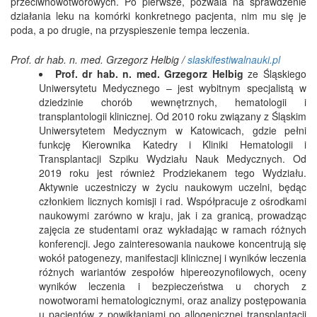
przeciwnowotworowych. Po pierwsze, pozwala na sprawdzenie
działania leku na komórki konkretnego pacjenta, nim mu się je
poda, a po drugie, na przyspieszenie tempa leczenia.
Prof. dr hab. n. med. Grzegorz Helbig /
slaskifestiwalnauki.pl
Prof. dr hab. n. med. Grzegorz Helbig
ze Śląskiego
Uniwersytetu Medycznego – jest wybitnym specjalistą w
dziedzinie chorób wewnętrznych, hematologii i
transplantologii klinicznej. Od 2010 roku związany z Śląskim
Uniwersytetem Medycznym w Katowicach, gdzie pełni
funkcję Kierownika Katedry i Kliniki Hematologii i
Transplantacji Szpiku Wydziału Nauk Medycznych. Od
2019 roku jest również Prodziekanem tego Wydziału.
Aktywnie uczestniczy w życiu naukowym uczelni, będąc
członkiem licznych komisji i rad. Współpracuje z ośrodkami
naukowymi zarówno w kraju, jak i za granicą, prowadząc
zajęcia ze studentami oraz wykładając w ramach różnych
konferencji. Jego zainteresowania naukowe koncentrują się
wokół patogenezy, manifestacji klinicznej i wyników leczenia
różnych wariantów zespołów hipereozynofilowych, oceny
wyników leczenia i bezpieczeństwa u chorych z
nowotworami hematologicznymi, oraz analizy postępowania
u pacjentów z powikłaniami po allogenicznej transplantacji