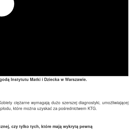
godą Instytutu Matki i Dziecka w Warszawie.
obiety ciężarne wymagają dużo szerszej diagnostyki, umożliwiającej
ia płodu, które można uzyskać za pośrednictwem KTG.
icznej, czy tylko tych, które mają wykrytą pewną