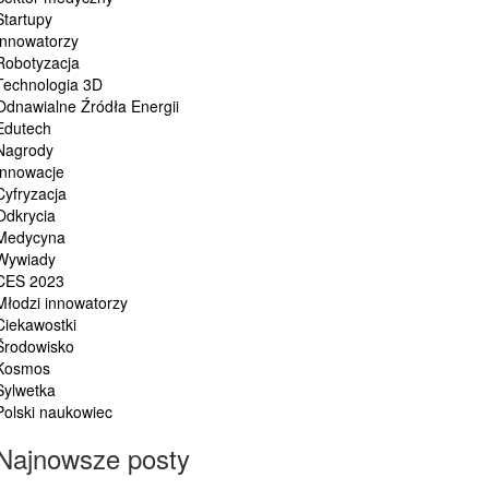
Startupy
Innowatorzy
Robotyzacja
Technologia 3D
Odnawialne Źródła Energii
Edutech
Nagrody
Innowacje
Cyfryzacja
Odkrycia
Medycyna
Wywiady
CES 2023
Młodzi innowatorzy
Ciekawostki
Środowisko
Kosmos
Sylwetka
Polski naukowiec
Najnowsze posty