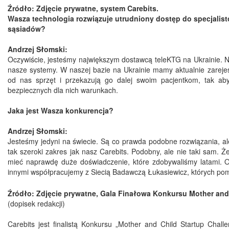
Źródło: Zdjęcie prywatne, system Carebits.
Wasza technologia rozwiązuje utrudniony dostęp do specjalis
sąsiadów?
Andrzej Słomski:
Oczywiście, jesteśmy największym dostawcą teleKTG na Ukrainie. N
nasze systemy. W naszej bazie na Ukrainie mamy aktualnie zarejest
od nas sprzęt i przekazują go dalej swoim pacjentkom, tak a
bezpiecznych dla nich warunkach.
Jaka jest Wasza konkurencja?
Andrzej Słomski:
Jesteśmy jedyni na świecie. Są co prawda podobne rozwiązania, ale 
tak szeroki zakres jak nasz Carebits. Podobny, ale nie taki sam.
mieć naprawdę duże doświadczenie, które zdobywaliśmy latami.
innymi współpracujemy z Siecią Badawczą Łukasiewicz, których pom
Źródło: Zdjęcie prywatne, Gala Finałowa Konkursu Mother and 
(dopisek redakcji)
Carebits jest finalistą Konkursu „Mother and Child Startup Challen