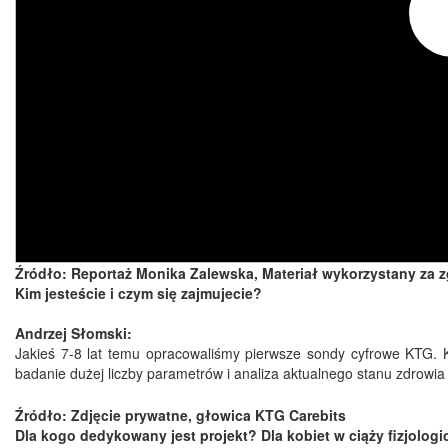
Źródło: Reportaż Monika Zalewska, Materiał wykorzystany za z
Kim jesteście i czym się zajmujecie?
Andrzej Słomski:
Jakieś 7-8 lat temu opracowaliśmy pierwsze sondy cyfrowe KTG. K
badanie dużej liczby parametrów i analiza aktualnego stanu zdrow
Źródło: Zdjęcie prywatne, głowica KTG Carebits
Dla kogo dedykowany jest projekt?
Dla kobiet w ciąży fizjolog