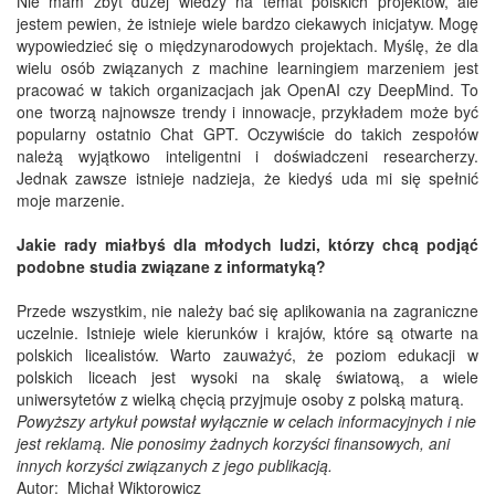
Nie mam zbyt dużej wiedzy na temat polskich projektów, ale
jestem pewien, że istnieje wiele bardzo ciekawych inicjatyw. Mogę
wypowiedzieć się o międzynarodowych projektach. Myślę, że dla
wielu osób związanych z machine learningiem marzeniem jest
pracować w takich organizacjach jak OpenAI czy DeepMind. To
one tworzą najnowsze trendy i innowacje, przykładem może być
popularny ostatnio Chat GPT. Oczywiście do takich zespołów
należą wyjątkowo inteligentni i doświadczeni researcherzy.
Jednak zawsze istnieje nadzieja, że kiedyś uda mi się spełnić
moje marzenie.
Jakie rady miałbyś dla młodych ludzi, którzy chcą podjąć
podobne studia związane z informatyką?
Przede wszystkim, nie należy bać się aplikowania na zagraniczne
uczelnie. Istnieje wiele kierunków i krajów, które są otwarte na
polskich licealistów. Warto zauważyć, że poziom edukacji w
polskich liceach jest wysoki na skalę światową, a wiele
uniwersytetów z wielką chęcią przyjmuje osoby z polską maturą.
Powyższy artykuł powstał wyłącznie w celach informacyjnych i nie
jest reklamą. Nie ponosimy żadnych korzyści finansowych, ani
innych korzyści związanych z jego publikacją.
Autor: Michał Wiktorowicz