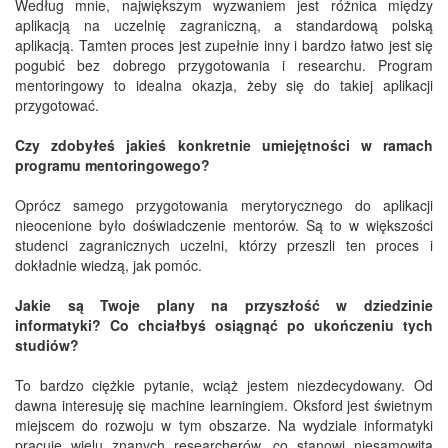
Według mnie, największym wyzwaniem jest różnica między
aplikacją na uczelnię zagraniczną, a standardową polską
aplikacją. Tamten proces jest zupełnie inny i bardzo łatwo jest się
pogubić bez dobrego przygotowania i researchu. Program
mentoringowy to idealna okazja, żeby się do takiej aplikacji
przygotować.
Czy zdobyłeś jakieś konkretnie umiejętności w ramach
programu mentoringowego?
Oprócz samego przygotowania merytorycznego do aplikacji
nieocenione było doświadczenie mentorów. Są to w większości
studenci zagranicznych uczelni, którzy przeszli ten proces i
dokładnie wiedzą, jak pomóc.
Jakie są Twoje plany na przyszłość w dziedzinie
informatyki? Co chciałbyś osiągnąć po ukończeniu tych
studiów?
To bardzo ciężkie pytanie, wciąż jestem niezdecydowany. Od
dawna interesuję się machine learningiem. Oksford jest świetnym
miejscem do rozwoju w tym obszarze. Na wydziale informatyki
pracuje wielu znanych researcherów, co stanowi niesamowitą