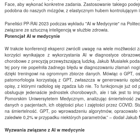
Face, aby wykonać konkretne zadania. Zastosowanie takiego podejści
podobna do naszych mózgów, z elastycznym hubem kontrolującym in
Paneliści PP-RAI 2023 podczas wykładu "AI w Medycynie" na Politec
związane ze sztuczną inteligencją w służbie zdrowia.
Potencjał AI w medycynie
W trakcie konferencji eksperci zwrócili uwagę na wiele możliwości z
korzyści wynikające z wykorzystania AI w diagnostyce obrazowej
chorobowe z precyzją przewyższającą ludzką. Jakub Musiałek podał p
tej pory nie popełniła żadnego błędu w diagnozowaniu złamań nogi
dzięki treningowi na ogromnym zbiorze danych. Mówiąc o GPT, ost
patomorfologia korzystają z GPT, zwłaszcza w generowaniu opisó
opisy, z którymi radiolog się zgadza lub nie. To funkcjonuje już od 
obsługuje jedenaście jednostek chorobowych, ale i tak jest to i
Pomorskim Uniwersytetem Medycznym, analizując śmiertelność zwi
danych o pacjentach, ich objętości płuc i zajętości przez COVID. St
na śmiertelność. GPT, po wprowadzeniu algorytmów, opracowało 
zaledwie 0,2% w przypadku niektórych parametrów.” – dodał Jakub 
Wyzwania związane z AI w medycynie