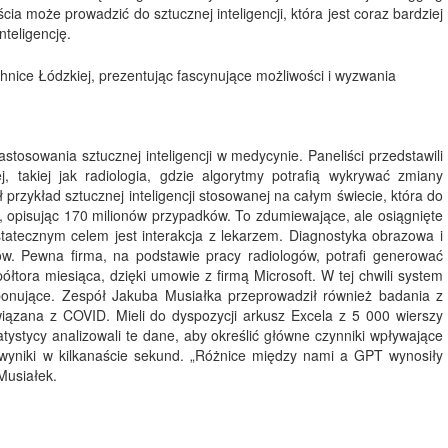
a może prowadzić do sztucznej inteligencji, która jest coraz bardziej
teligencję.
hnice Łódzkiej, prezentując fascynujące możliwości i wyzwania
astosowania sztucznej inteligencji w medycynie. Paneliści przedstawili
, takiej jak radiologia, gdzie algorytmy potrafią wykrywać zmiany
rzykład sztucznej inteligencji stosowanej na całym świecie, która do
, opisując 170 milionów przypadków. To zdumiewające, ale osiągnięte
atecznym celem jest interakcja z lekarzem. Diagnostyka obrazowa i
w. Pewna firma, na podstawie pracy radiologów, potrafi generować
półtora miesiąca, dzięki umowie z firmą Microsoft. W tej chwili system
mponujące. Zespół Jakuba Musiałka przeprowadził również badania z
ązana z COVID. Mieli do dyspozycji arkusz Excela z 5 000 wierszy
atystycy analizowali te dane, aby określić główne czynniki wpływające
wyniki w kilkanaście sekund. „Różnice między nami a GPT wynosiły
Musiałek.