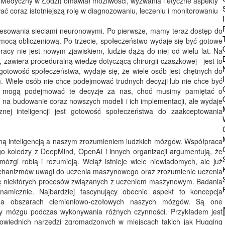
 Medyczny w Łodzi) omawiał możliwości, wyzwania i etyczne aspekty
ać coraz istotniejszą rolę w diagnozowaniu, leczeniu i monitorowaniu
eresowania sieciami neuronowymi. Po pierwsze, mamy teraz dostęp do
mocą obliczeniową. Po trzecie, społeczeństwo wydaje się być gotowe
acy nie jest nowym zjawiskiem, ludzie dążą do niej od wielu lat. Na
 zawiera proceduralną wiedzę dotyczącą chirurgii czaszkowej - jest to
gotowość społeczeństwa, wydaje się, że wiele osób jest chętnych do
 Wiele osób nie chce podejmować trudnych decyzji lub nie chce być
cji mogą podejmować te decyzje za nas, choć musimy pamiętać o
 na budowanie coraz nowszych modeli i ich implementacji, ale wydaje
nej inteligencji jest gotowość społeczeństwa do zaakceptowania
ną inteligencją a naszym zrozumieniem ludzkich mózgów. Współpraca
o koledzy z DeepMind, OpenAI i innych organizacji argumentują, że
 mózgi robią i rozumieją. Wciąż istnieje wiele niewiadomych, ale już
 mechanizmów uwagi do uczenia maszynowego oraz zrozumienie uczenia
ację niektórych procesów związanych z uczeniem maszynowym. Badania
namicznie. Najbardziej fascynujący obecnie aspekt to koncepcja
h na obszarach ciemieniowo-czołowych naszych mózgów. Są one
ary mózgu podczas wykonywania różnych czynności. Przykładem jest
dpowiednich narzędzi zgromadzonych w miejscach takich jak Hugging