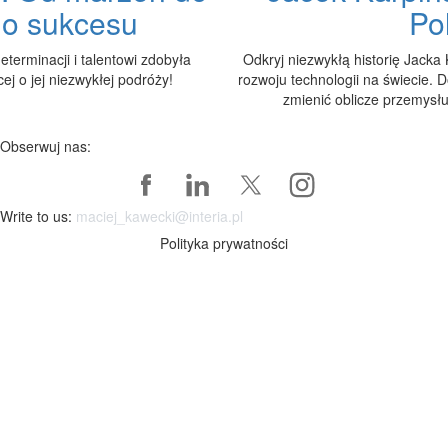
go sukcesu
Po
determinacji i talentowi zdobyła
Odkryj niezwykłą historię Jacka 
j o jej niezwykłej podróży!
rozwoju technologii na świecie. D
zmienić oblicze przemysłu
Obserwuj nas:
Write to us:
maciej_kawecki@interia.pl
Polityka prywatności