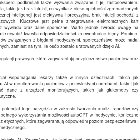
eksperci podkreślali także wyzwania związane z jej zastosowaniem.
, takie jak brak intuicji, co wynika z niekompletności zgromadzonych
j inteligencji jest efektywna i precyzyjna, brak intuicji pochodzi z
azowych. Kluczowe jest pełne zintegrowanie elektronicznych kart
 z wywiadu oraz dane społeczne. Warto jednak zwrócić uwagę na
ieje również kwestia odpowiedzialności za ewentualne błędy. Pomimo,
zgonów związanych z błędami medycznymi, społeczeństwo może nadal
lnych, zamiast na tym, ile osób zostało uratowanych dzięki AI.
ulacji prawnych, które zagwarantują bezpieczeństwo pacjentów oraz
cjał wspomagania lekarzy także w innych dziedzinach, takich jak
iu AI w monitorowaniu pacjentów z przewlekłymi chorobami, takimi jak
wać dane z urządzeń monitorujących, takich jak glukometry czy
utyczne.
otencjał tego narzędzia w zakresie tworzenia analiz, raportów czy
a pełnego wykorzystania możliwości autoGPT w medycynie, konieczne
az etycznych, które zagwarantują odpowiedni poziom bezpieczeństwa i
u medycznego.
ontekście AI. Zauważono, że istotne jest wprowadzenie programów