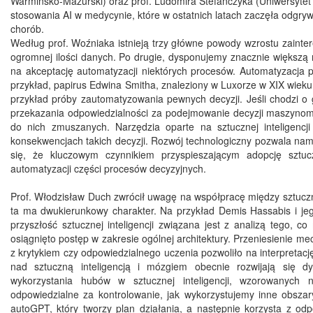
Warmińsko-Mazurski) oraz prof. Ludomira Stefańczyka (Uniwersytet
stosowania AI w medycynie, które w ostatnich latach zaczęła odgryw
chorób.
Według prof. Woźniaka istnieją trzy główne powody wzrostu zaint
ogromnej ilości danych. Po drugie, dysponujemy znacznie większą 
na akceptację automatyzacji niektórych procesów. Automatyzacja pr
przykład, papirus Edwina Smitha, znaleziony w Luxorze w XIX wieku,
przykład próby zautomatyzowania pewnych decyzji. Jeśli chodzi o 
przekazania odpowiedzialności za podejmowanie decyzji maszynom.
do nich zmuszanych. Narzędzia oparte na sztucznej inteligen
konsekwencjach takich decyzji. Rozwój technologiczny pozwala nam
się, że kluczowym czynnikiem przyspieszającym adopcję sztucz
automatyzacji części procesów decyzyjnych.
Prof. Włodzisław Duch zwrócił uwagę na współpracę między sztucz
ta ma dwukierunkowy charakter. Na przykład Demis Hassabis i jeg
przyszłość sztucznej inteligencji związana jest z analizą tego, co
osiągnięto postęp w zakresie ogólnej architektury. Przeniesienie
z krytykiem czy odpowiedzialnego uczenia pozwoliło na interpret
nad sztuczną inteligencją i mózgiem obecnie rozwijają się dy
wykorzystania hubów w sztucznej inteligencji, wzorowanyc
odpowiedzialne za kontrolowanie, jak wykorzystujemy inne obsz
autoGPT, który tworzy plan działania, a następnie korzysta z o