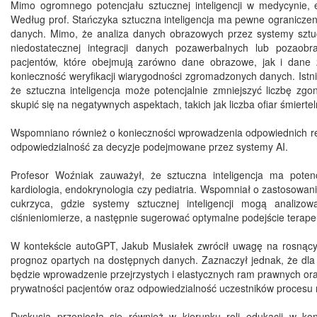
Mimo ogromnego potencjału sztucznej inteligencji w medycynie, 
Według prof. Stańczyka sztuczna inteligencja ma pewne ograniczenia
danych. Mimo, że analiza danych obrazowych przez systemy sztuczne
niedostatecznej integracji danych pozawerbalnych lub pozaobr
pacjentów, które obejmują zarówno dane obrazowe, jak i dane
konieczność weryfikacji wiarygodności zgromadzonych danych. Istn
że sztuczna inteligencja może potencjalnie zmniejszyć liczbę 
skupić się na negatywnych aspektach, takich jak liczba ofiar śmierte
Wspomniano również o konieczności wprowadzenia odpowiednich reg
odpowiedzialność za decyzje podejmowane przez systemy AI.
Profesor Woźniak zauważył, że sztuczna inteligencja ma poten
kardiologia, endokrynologia czy pediatria. Wspomniał o zastosowan
cukrzyca, gdzie systemy sztucznej inteligencji mogą analizo
ciśnieniomierze, a następnie sugerować optymalne podejście terape
W kontekście autoGPT, Jakub Musiałek zwrócił uwagę na rosnący p
prognoz opartych na dostępnych danych. Zaznaczył jednak, że dl
będzie wprowadzenie przejrzystych i elastycznych ram prawnych or
prywatności pacjentów oraz odpowiedzialność uczestników proces
Dyskusja przeniosła się również w kierunku roli edukacji w k