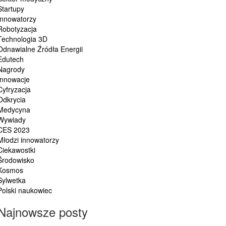
Startupy
Innowatorzy
Robotyzacja
Technologia 3D
Odnawialne Źródła Energii
Edutech
Nagrody
Innowacje
Cyfryzacja
Odkrycia
Medycyna
Wywiady
CES 2023
Młodzi innowatorzy
Ciekawostki
Środowisko
Kosmos
Sylwetka
Polski naukowiec
Najnowsze posty