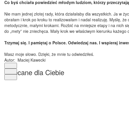
Co byś chciała powiedzieć młodym ludziom, którzy przeczytaj
Nie mam jednej złotej rady, która działałaby dla wszystkich. Ja w ż
obrałam i krok po kroku to realizowałam i nadal realizuję. Myślę, ż
metodycznie, małymi krokami. Rozbić na mniejsze etapy i na nich się
do „mety” nie zniechęca. Mały krok we właściwym kierunku każego dn
Trzymaj się. I pamiętaj o Polsce. Odwiedzaj nas. I wspieraj in
Masz moje słowo. Dzięki, że mnie tu odwiedziłeś.
Autor:
Maciej Kawecki
Polecane dla Ciebie