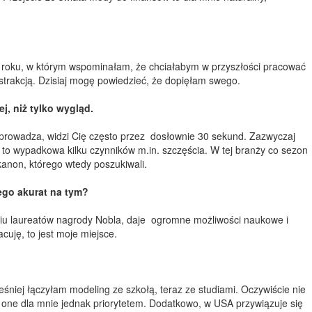
2 roku, w którym wspominałam, że chciałabym w przyszłości pracować
strakcją. Dzisiaj mogę powiedzieć, że dopięłam swego.
j, niż tylko wygląd.
eprowadza, widzi Cię często przez dosłownie 30 sekund. Zazwyczaj
to wypadkowa kilku czynników m.in. szczęścia. W tej branży co sezon
 kanon, którego wtedy poszukiwali.
ego akurat na tym?
ciu laureatów nagrody Nobla, daje ogromne możliwości naukowe i
uję, to jest moje miejsce.
śniej łączyłam modeling ze szkołą, teraz ze studiami. Oczywiście nie
ły one dla mnie jednak priorytetem. Dodatkowo, w USA przywiązuje się