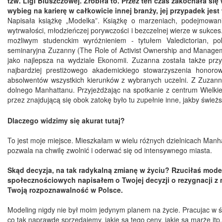
tzw. Ligi Bluszczowej. Zrobiła to. Przez ten czas zakochała się
wybieg na karierę w całkowicie innej branży, jej przypadek jest
Napisała książkę „Modelka”. Książkę o marzeniach, podejmowan
wytrwałości, młodzieńczej porywczości i bezczelnej wierze w sukces.
możliwym studenckim wyróżnieniem - tytułem Valedictorian, pok
seminaryjna Zuzanny (The Role of Activist Ownership and Manageme
jako najlepsza na wydziale Ekonomii. Zuzanna została także przy
najbardziej prestiżowego akademickiego stowarzyszenia honor
absolwentów wszystkich kierunków z wybranych uczelni. Z Zuzann
dolnego Manhattanu. Przyjeżdżając na spotkanie z centrum Wielki
przez znajdującą się obok zatokę było tu zupełnie inne, jakby świeżs
Dlaczego widzimy się akurat tutaj?
To jest moje miejsce. Mieszkałam w wielu różnych dzielnicach Manhat
pozwala na chwilę zwolnić i oderwać się od intensywnego miasta.
Skąd decyzja, na tak radykalną zmianę w życiu? Rzuciłaś mode
społecznościowych napisałem o Twojej decyzji o rezygnacji z 
Twoją rozpoznawalność w Polsce.
Modeling nigdy nie był moim jedynym planem na życie. Pracujac w ś
co tak naprawdę sprzedajemy, jakie są tego ceny, jakie są marże itp