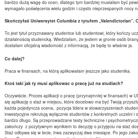
bardzo dużą wagę do ocen, dlatego tym bardziej musiałam być pew
wymagało poświęcenia wielu godzin i często nieprzespanych nocy n
Skończyłaś Uniwersytet Columbia z tytułem „Valendictorian”. 
To jest tytuł przyznawany studentce lub studentowi, który kończy u
działalnością studencką. Wiedziałam, że jestem w gronie osób bran
dostałam oficjalną wiadomość z informacją, że będę to właśnie ja.
Co dalej?
Praca w finansach, na którą aplikowałam jeszcze jako studentka.
Ktoś taki jak ty musi aplikowac o pracę już na studiach?
Oczywiście. Proces aplikacji o pracę (przynajmniej w finansach) w 
się aplikację o staż w miejscu, które docelowo ma być Twoją przys
każda pojedyncza ocena, pozycja lidera w stowarzyszeniach studenc
inwestycyjne rekrutują wyłącznie studentów z konkretnych uczelni i
bardzo długo. Są przeprowadzane testy techniczne i psychometryczn
zakończy z pozytywnym wynikiem to decyzję o przyjęciu na staż dost
Staż odbywa się w lecie, trwa zazwyczaj dwa miesiące. Po jego zako