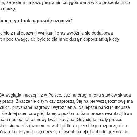
na, że jestem na każdy egzamin przygotowana w stu procentach co
a naukę.
Co ten tytuł tak naprawdę oznacza?
czelnię z najlepszymi wynikami oraz wyróżnia się dodatkową
ych pod uwagę, ale było to dla mnie dużą niespodzianką kiedy
USA wygląda inaczej niż w Polsce. Już na drugim roku studiów składa
złą pracą. Znaczenie o tym czy zaproszą Cię na pierwszą rozmowę ma
kich, przyznane nagrody i wyrożnienia. Najlepsze banki i fundusze
 o średniej ocen powyżej danego poziomu. Sam proces rekrutacji trwa
e a nastepnie rozmowy kwalifikacyjne. Gdy się ten cały proces
aje się na rok (czasem nawet i półtora) przed jego rozpoczęciem.
ńczeniu otrzymuje się decyzję o ewentualnej ofercie dołączenia do