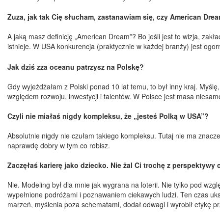
Zuza, jak tak Cię słucham, zastanawiam się, czy American Dream,
A jaką masz definicję „American Dream”? Bo jeśli jest to wizja, zak
istnieje. W USA konkurencja (praktycznie w każdej branży) jest ogor
Jak dziś zza oceanu patrzysz na Polskę?
Gdy wyjeżdżałam z Polski ponad 10 lat temu, to był inny kraj. Myśl
względem rozwoju, inwestycji i talentów. W Polsce jest masa niesamo
Czyli nie miałaś nigdy kompleksu, że „jesteś Polką w USA”?
Absolutnie nigdy nie czułam takiego kompleksu. Tutaj nie ma znaczenia
naprawdę dobry w tym co robisz.
Zaczęłaś karierę jako dziecko. Nie żal Ci trochę z perspektywy 
Nie. Modeling był dla mnie jak wygrana na loterii. Nie tylko pod wz
wypełnione podróżami i poznawaniem ciekawych ludzi. Ten czas uksz
marzeń, myślenia poza schematami, dodał odwagi i wyrobił etykę pr