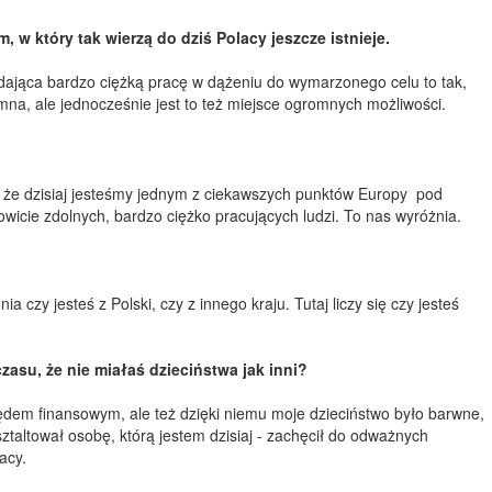
 w który tak wierzą do dziś Polacy jeszcze istnieje.
ładająca bardzo ciężką pracę w dążeniu do wymarzonego celu to tak,
mna, ale jednocześnie jest to też miejsce ogromnych możliwości.
ę, że dzisiaj jesteśmy jednym z ciekawszych punktów Europy pod
wicie zdolnych, bardzo ciężko pracujących ludzi. To nas wyróżnia.
 czy jesteś z Polski, czy z innego kraju. Tutaj liczy się czy jesteś
czasu, że nie miałaś dzieciństwa jak inni?
ględem finansowym, ale też dzięki niemu moje dzieciństwo było barwne,
taltował osobę, którą jestem dzisiaj - zachęcił do odważnych
acy.