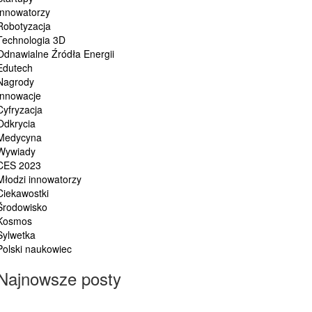
Innowatorzy
Robotyzacja
Technologia 3D
Odnawialne Źródła Energii
Edutech
Nagrody
Innowacje
Cyfryzacja
Odkrycia
Medycyna
Wywiady
CES 2023
Młodzi innowatorzy
Ciekawostki
Środowisko
Kosmos
Sylwetka
Polski naukowiec
Najnowsze posty