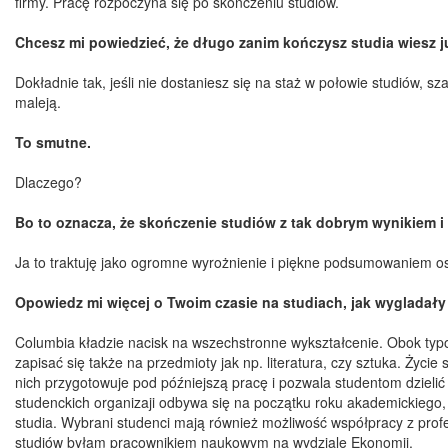
firmy. Pracę rozpoczyna się po skończeniu studiów.
Chcesz mi powiedzieć, że długo zanim kończysz studia wiesz j
Dokładnie tak, jeśli nie dostaniesz się na staż w połowie studiów, s
maleją.
To smutne.
Dlaczego?
Bo to oznacza, że skończenie studiów z tak dobrym wynikiem i 
Ja to traktuję jako ogromne wyrożnienie i piękne podsumowaniem osta
Opowiedz mi więcej o Twoim czasie na studiach, jak wygladały
Columbia kładzie nacisk na wszechstronne wykształcenie. Obok typ
zapisać się także na przedmioty jak np. literatura, czy sztuka. Życie
nich przygotowuje pod późniejszą pracę i pozwala studentom dzielić 
studenckich organizaji odbywa się na początku roku akademickiego, sk
studia. Wybrani studenci mają również możliwość współpracy z pro
studiów byłam pracownikiem naukowym na wydziale Ekonomii.