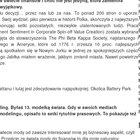
 w świecie finansów i choć nie jest jedyną, która zamieniła
 wyjątkowy.
iu decyzji… przez nas lub za nas. To ponad 200 stron o uporze,
 Swój wydział, jako pierwsza w historii Polka, skończyła z najwyższym
onując setki pozostałych, niezwykle utalentowanych ludzi. Praca
nt Sentiment in Corporate Spin-off Value Creation) została wybrana
jęta do stowarzyszenia The Phi Beta Kappa Society, najstarszego i
owego w Ameryce, które od 1776 r. zrzesza 10 proc. najlepszych
ą spotkałem się w Nowym Jorku w jednej ze spokojniejszych części
ego Jabłka miałem wrażenie, jakbym zmienił miasta. Nawet powietrze
ze.
tanu i tutaj jest zdecydowanie najspokojniej. Okolica Battery Park
ling. Byłaś 13. modelką świata. Gdy w swoich mediach
modelingu, opisało to setki tytułów prasowych. To pokazuje też
wiecie mody od zawsze interesował mnie jej biznesowy aspekt, czyli
. Przejście ze świata mody do finansów to dla mnie naturalny,