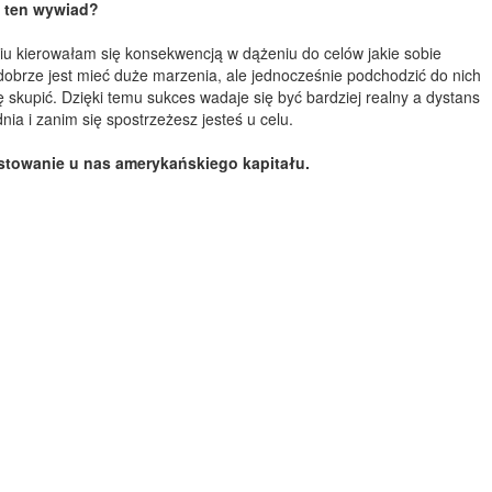
ą ten wywiad?
yciu kierowałam się konsekwencją w dążeniu do celów jakie sobie
e dobrze jest mieć duże marzenia, ale jednocześnie podchodzić do nich
 skupić. Dzięki temu sukces wadaje się być bardziej realny a dystans
ia i zanim się spostrzeżesz jesteś u celu.
westowanie u nas amerykańskiego kapitału.