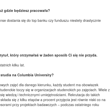
uż gdzie będziesz pracowała?
zanse dostania się do top banku czy funduszu niestety drastycznie
tytuł, który otrzymałaś w żaden sposób Ci się nie przyda.
tnich kilku lat.
 studia na Columbia University?
owych zajęć dla danego kierunku, każdy student ma obowiazek
 studenckie toczy się w organizacjach studenckich po zajęciach. Wiele z
się wiedzą i technicznymi umiejętnościami. Rekrutacja do takich
łada się z kilku etapów a procent przyjęcia jest równie niski co na
fesorami przy projektach badawczych – podczas ostatniego roku