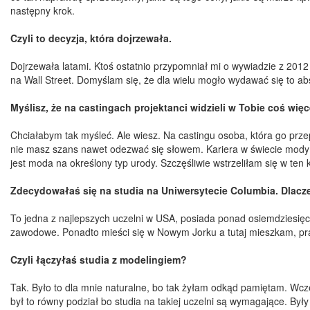
następny krok.
Czyli to decyzja, która dojrzewała.
Dojrzewała latami. Ktoś ostatnio przypomniał mi o wywiadzie z 201
na Wall Street. Domyślam się, że dla wielu mogło wydawać się to ab
Myślisz, że na castingach projektanci widzieli w Tobie coś więce
Chciałabym tak myśleć. Ale wiesz. Na castingu osoba, która go prz
nie masz szans nawet odezwać się słowem. Kariera w świecie mody 
jest moda na określony typ urody. Szczęśliwie wstrzeliłam się w ten
Zdecydowałaś się na studia na Uniwersytecie Columbia. Dlacz
To jedna z najlepszych uczelni w USA, posiada ponad osiemdziesię
zawodowe. Ponadto mieści się w Nowym Jorku a tutaj mieszkam, prac
Czyli łączyłaś studia z modelingiem?
Tak. Było to dla mnie naturalne, bo tak żyłam odkąd pamiętam. Wcze
był to równy podział bo studia na takiej uczelni są wymagające. By