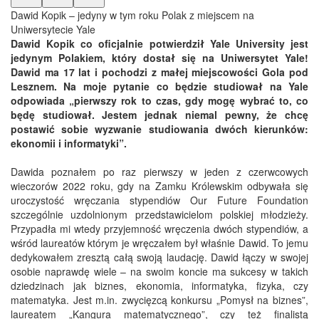
Dawid Kopik – jedyny w tym roku Polak z miejscem na
Uniwersytecie Yale
Dawid Kopik co oficjalnie potwierdził Yale University jest
jedynym Polakiem, który dostał się na Uniwersytet Yale!
Dawid ma 17 lat i pochodzi z małej miejscowości Gola pod
Lesznem. Na moje pytanie co będzie studiował na Yale
odpowiada „pierwszy rok to czas, gdy mogę wybrać to, co
będę studiował. Jestem jednak niemal pewny, że chcę
postawić sobie wyzwanie studiowania dwóch kierunków:
ekonomii i informatyki”.
Dawida poznałem po raz pierwszy w jeden z czerwcowych
wieczorów 2022 roku, gdy na Zamku Królewskim odbywała się
uroczystość wręczania stypendiów Our Future Foundation
szczególnie uzdolnionym przedstawicielom polskiej młodzieży.
Przypadła mi wtedy przyjemność wręczenia dwóch stypendiów, a
wśród laureatów którym je wręczałem był właśnie Dawid. To jemu
dedykowałem zresztą całą swoją laudację. Dawid łączy w swojej
osobie naprawdę wiele – na swoim koncie ma sukcesy w takich
dziedzinach jak biznes, ekonomia, informatyka, fizyka, czy
matematyka. Jest m.in. zwycięzcą konkursu „Pomysł na biznes”,
laureatem „Kangura matematycznego”, czy też finalistą