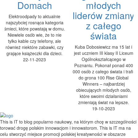
Domach
młodych
liderów zmiany
Elektroodpady to aktualnie
z całego
najszybciej rosnąca kategoria
śmieci, które powstają w domu.
świata
Niewiele osób wie, że to nie
tylko kable czy telefony, ale
Kuba Dobosiewicz ma 15 lat i
również niektóre zabawki, czy
jest uczniem III klasy II Liceum
grające książeczki dla dzieci.
Ogólnokształcącego w
22-11-2023
Poznaniu. Pokonał ponad 400
000 osób z całego świata i trafił
do grona 100 Rise Global
Winners – najbardziej
obiecujących młodych osób,
które swoimi działaniami
zmieniają świat na lepsze.
19-10-2023
This is IT to blog popularno naukowy, na którym chcę w szczególności
torować drogę polskim innowacjom i innowatorom. This is IT ma na
celu stworzyć miejsce promocji polskiej kreatywności w obszarze