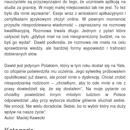
nauczyciele są przyzwyczajeni do tego, że uczniowie aplikują na
studia za granicę. W mojej małej miejscowości tak nie jest. To też
było dla mnie wyzwanie”. Eseje wraz z wnioskami aplikacyjnymi i
certyfikatami językowymi złożył online. W pewnym momencie
przyszła niespodziewana wiadomość – zapraszamy na rozmowę
kwalifikacyjną. Rozmowa trwała długo. Jednym z pytań które
usłyszał było „gdybyś miał na coś nieograniczony budżet, na co
byś go wydał”. Dawid podkreśla, że rozmowa nie miała na celu
sprawdzenia wiedzy, ale bardziej formy wypowiedzi i trafności
dobieranych słów.
Dawid jest jedynym Polakiem, który w tym roku dostał się na Yale,
co oficjalnie potwierdziła mu uczelnia. Jego sylwetkę próbowałem
opublikować już dawno, ale prosił mnie o dyskrecję. Chciał zrobić
niespodziankę rodzicom – „chciałbym, aby to ode mnie a nie z
prasy dowiedzieli się, że się dostałem”. Na moje pytanie co
chciałby powiedzieć innym młodym ludziom w Polsce
odpowiedział „aby przy wyborze studiów głównie słuchali siebie.
Nie emocji. Nie wielu doradców. Siebie, bo to wybór który ma duży
wpływ na nasze życie”.
Autor: Maciej Kawecki
Kategorie