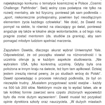
największego konkursu o tematyce kosmicznej w Polsce „Cosmic
Challenge: Pathfinder”. Swój wolny czas poświęca nie tylko na
rozwój mentalny, ale też fizyczny, ponieważ jak sam podkreśla –
„sport, niekoniecznie profesjonalny, powinien być nieodłącznym
elementem życia każdego człowieka”. Nie dość, że Dawid ma
pomysł na siebie, to również na otaczający go świat, ponieważ
angażuje się także w lokalne akcje wolontariackie, a od tego roku
pragnie zostać mentorem (ds. studiów za granicą), aby sam
pomagać młodym ludziom spełniać marzenia.
Zapytałem Dawida, dlaczego akurat wybrał Uniwersytet Yale.
Odpowiedział, że od początku stawiał na różnorodność i ta
uczelnia oferuje ją w każdym aspekcie studiowania. „Nie
wybrałem USA, tylko konkretną uczelnię. Gdyby była ona
położona w innym kraju na świecie, też bym tam aplikował. Dzisiaj
jestem zresztą niemal pewny, że po studiach wrócę do Polski”.
Dawid opowiadając o procesie rekrutacji podkreśla, że był on
niezwykle trudny. „Musiałem przygotować sześć esejów - każdy
na 500 lub 200 słów. Niektórym może się to wydać łatwe, ale w
tak krótkiej formie zawrzeć sens często złożonych wypowiedzi
było dla mnie dużym wyzwaniem”. Dawid musiał też pozyskać
opinie dyrektora szkoły oraz nauczyciela. „W dużych miastach