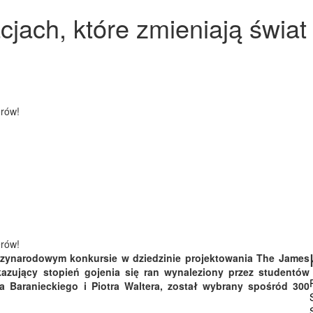
cjach, które zmieniają świat
erów!
erów!
dzynarodowym konkursie w dziedzinie projektowania The James
azujący stopień gojenia się ran wynaleziony przez studentów
a Baranieckiego i Piotra Waltera, został wybrany spośród 300