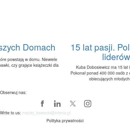
aszych Domach
15 lat pasji. P
lideró
które powstają w domu. Niewiele
bawki, czy grające książeczki dla
Kuba Dobosiewicz ma 15 lat i
Pokonał ponad 400 000 osób z ca
obiecujących młodych 
Obserwuj nas:
Write to us:
maciej_kawecki@interia.pl
Polityka prywatności