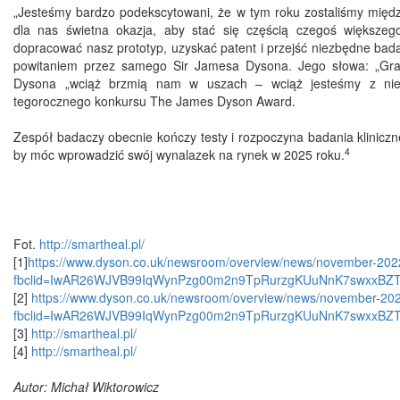
„Jesteśmy bardzo podekscytowani, że w tym roku zostaliśmy międ
dla nas świetna okazja, aby stać się częścią czegoś większeg
dopracować nasz prototyp, uzyskać patent i przejść niezbędne bad
powitaniem przez samego Sir Jamesa Dysona. Jego słowa: „Gra
Dysona „wciąż brzmią nam w uszach – wciąż jesteśmy z nied
tegorocznego konkursu The James Dyson Award.
Zespół badaczy obecnie kończy testy i rozpoczyna badania kliniczne
4
by móc wprowadzić swój wynalazek na rynek w 2025 roku.
Fot.
http://smartheal.pl/
[1]
https://www.dyson.co.uk/newsroom/overview/news/november-20
fbclid=IwAR26WJVB99IqWynPzg00m2n9TpRurzgKUuNnK7swxxB
[2]
https://www.dyson.co.uk/newsroom/overview/news/november-2
fbclid=IwAR26WJVB99IqWynPzg00m2n9TpRurzgKUuNnK7swxxB
[3]
http://smartheal.pl/
[4]
http://smartheal.pl/
Autor: Michał Wiktorowicz