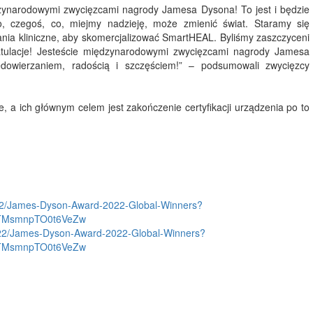
zynarodowymi zwycięzcami nagrody Jamesa Dysona! To jest i będzie
o, czegoś, co, miejmy nadzieję, może zmienić świat. Staramy się
ania kliniczne, aby skomercjalizować SmartHEAL. Byliśmy zaszczyceni
tulacje! Jesteście międzynarodowymi zwycięzcami nagrody Jamesa
owierzaniem, radością i szczęściem!” – podsumowali zwycięzcy
, a ich głównym celem jest zakończenie certyfikacji urządzenia po to
22/James-Dyson-Award-2022-Global-Winners?
ZTMsmnpTO0t6VeZw
022/James-Dyson-Award-2022-Global-Winners?
ZTMsmnpTO0t6VeZw