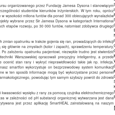
ursu organizowanego przez Fundację Jamesa Dysona i stanowiącym
szczególności studentów kierunków inżynierskich. W tym roku, oprócz
e w wysokości miliona funtów dla ponad 300 obiecujących wynalazków
jekty wybrane przez Sir Jamesa Dysona w kategoriach International
jnych etapów rozwoju, po 30 000 funtów, natomiast zdobywca drugiego
h zmian opatrunku w trakcie gojenia się ran, prowadzących do infekcji
 się głównie na zmysłach (kolor i zapach), sprawdzeniu temperatury,
 Po założeniu opatrunku pacjentowi, niezwykle trudno jest stwierdzić
echniki Warszawskiej opracowali precyzyjny inteligentny, a przede
ocenić stan rany i wykryć nieprawidłowości takie jak np. infekcja,
nasz smartfon wykorzystuje on bezprzewodowy system komunikacji
rane w ten sposób informacje mogą być wykorzystane przez personel
 farmakologicznego, powodując tym samym szybszy powrót do zdrowia
 i kwasowości wysięku z rany za pomocą czujnika elektrochemicznego
zas w zależności od pH substancji organicznej wytwarzana jest dana
czytywana jest przez aplikację SmartHEAL zainstalowaną na naszym