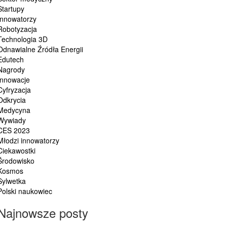
Startupy
Innowatorzy
Robotyzacja
Technologia 3D
Odnawialne Źródła Energii
Edutech
Nagrody
Innowacje
Cyfryzacja
Odkrycia
Medycyna
Wywiady
CES 2023
Młodzi innowatorzy
Ciekawostki
Środowisko
Kosmos
Sylwetka
Polski naukowiec
Najnowsze posty