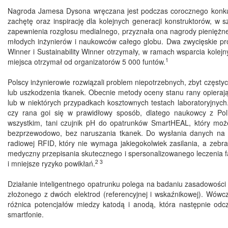
Nagroda Jamesa Dysona wręczana jest podczas corocznego konk
zachętę oraz inspirację dla kolejnych generacji konstruktorów, w 
zapewnienia rozgłosu medialnego, przyznała ona nagrody pieniężn
młodych inżynierów i naukowców całego globu. Dwa zwycięskie pro
Winner i Sustainability Winner otrzymały, w ramach wsparcia kole
1
miejsca otrzymał od organizatorów 5 000 funtów.
Polscy inżynierowie rozwiązali problem niepotrzebnych, zbyt częstyc
lub uszkodzenia tkanek. Obecnie metody oceny stanu rany opierają
lub w niektórych przypadkach kosztownych testach laboratoryjnych.
czy rana goi się w prawidłowy sposób, dlatego naukowcy z Polit
wszystkim, tani czujnik pH do opatrunków SmartHEAL, który może 
bezprzewodowo, bez naruszania tkanek. Do wysłania danych na 
radiowej RFID, który nie wymaga jakiegokolwiek zasilania, a zeb
medyczny przepisania skutecznego i spersonalizowanego leczenia
2 3
i mniejsze ryzyko powikłań.
Działanie inteligentnego opatrunku polega na badaniu zasadowości
złożonego z dwóch elektrod (referencyjnej i wskaźnikowej). Wówc
różnica potencjałów miedzy katodą i anodą, która następnie od
smartfonie.