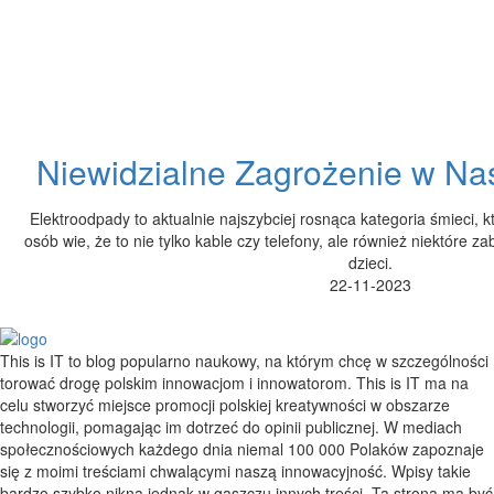
Niewidzialne Zagrożenie w N
Elektroodpady to aktualnie najszybciej rosnąca kategoria śmieci, 
osób wie, że to nie tylko kable czy telefony, ale również niektóre za
dzieci.
22-11-2023
This is IT to blog popularno naukowy, na którym chcę w szczególności
torować drogę polskim innowacjom i innowatorom. This is IT ma na
celu stworzyć miejsce promocji polskiej kreatywności w obszarze
technologii, pomagając im dotrzeć do opinii publicznej. W mediach
społecznościowych każdego dnia niemal 100 000 Polaków zapoznaje
się z moimi treściami chwalącymi naszą innowacyjność. Wpisy takie
bardzo szybko nikną jednak w gąszczu innych treści. Ta strona ma być