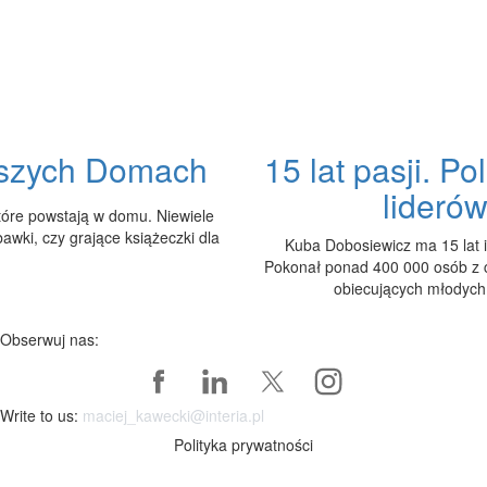
aszych Domach
15 lat pasji. P
lideró
które powstają w domu. Niewiele
bawki, czy grające książeczki dla
Kuba Dobosiewicz ma 15 lat i
Pokonał ponad 400 000 osób z ca
obiecujących młodych 
Obserwuj nas:
Write to us:
maciej_kawecki@interia.pl
Polityka prywatności