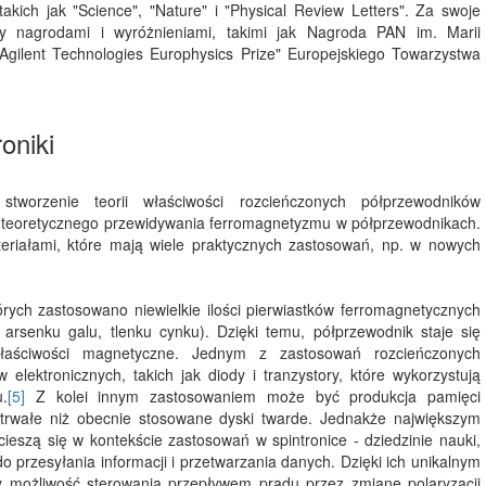
kich jak "Science", "Nature" i "Physical Review Letters". Za swoje
ny nagrodami i wyróżnieniami, takimi jak Nagroda PAN im. Marii
gilent Technologies Europhysics Prize" Europejskiego Towarzystwa
oniki
stworzenie teorii właściwości rozcieńczonych półprzewodników
e teoretycznego przewidywania ferromagnetyzmu w półprzewodnikach.
riałami, które mają wiele praktycznych zastosowań, np. w nowych
rych zastosowano niewielkie ilości pierwiastków ferromagnetycznych
 arsenku galu, tlenku cynku). Dzięki temu, półprzewodnik staje się
właściwości magnetyczne. Jednym z zastosowań rozcieńczonych
lektronicznych, takich jak diody i tranzystory, które wykorzystują
.
[5]
Z kolei innym zastosowaniem może być produkcja pamięci
trwałe niż obecnie stosowane dyski twarde. Jednakże największym
eszą się w kontekście zastosowań w spintronice - dziedzinie nauki,
 przesyłania informacji i przetwarzania danych. Dzięki ich unikalnym
zy możliwość sterowania przepływem prądu przez zmianę polaryzacji