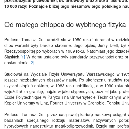
przezroczyste przewodniki, światłowody oraz źródła laserowe
10 000 razy! Poznajcie bliżej tego niesamowitego polskiego n
Od małego chłopca do wybitnego fizyka
Profesor Tomasz Dietl urodził się w 1950 roku i dorastał w rodzin
choć warunki były bardzo skromne. Jego ojciec, Jerzy Dietl, był
Rzeczypospolitej po wyborach w 1989 roku. Natomiast jego dziade
Śląskich.
[1]
W domu ustalone były standardy przyzwoitości oraz pr
doskonalenia.
[2]
Studiował na Wydziale Fizyki Uniwersytetu Warszawskiego w 1973
jeszcze niezbadanych obszarów nauki. Po ukończeniu studiów ro
uzyskał stopień doktora, w 1983 roku habilitację, a w 1990 roku ot
wyjeżdżał za granicę, najpierw jako stypendysta, później jako pr
Ecole Polytechnique w Paryżu i na Uniwersytecie Technicznym w
Kepler University w Linz, Fourier University w Grenoble, Tohoku Univ
Profesor Tomasz Dietl przez całą swoją karierę naukową osiągał 
badaniach specjalnego rodzaju materiałów, nazywanych półpr
hybrydowych nanostruktur metal-półprzewodnik. Dzięki nim profe