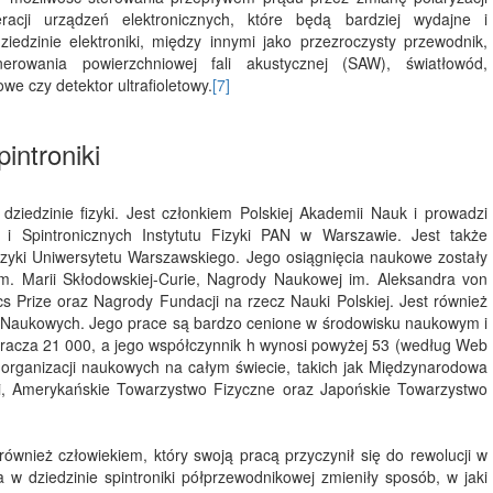
cji urządzeń elektronicznych, które będą bardziej wydajne i
edzinie elektroniki, między innymi jako przezroczysty przewodnik,
erowania powierzchniowej fali akustycznej (SAW), światłowód,
we czy detektor ultrafioletowy.
[7]
introniki
dziedzinie fizyki. Jest członkiem Polskiej Akademii Nauk i prowadzi
 Spintronicznych Instytutu Fizyki PAN w Warszawie. Jest także
zyki Uniwersytetu Warszawskiego. Jego osiągnięcia naukowe zostały
m. Marii Skłodowskiej-Curie, Nagrody Naukowej im. Aleksandra von
 Prize oraz Nagrody Fundacji na rzecz Nauki Polskiej. Jest również
 Naukowych. Jego prace są bardzo cenione w środowisku naukowym i
zekracza 21 000, a jego współczynnik h wynosi powyżej 53 (według Web
ch organizacji naukowych na całym świecie, takich jak Międzynarodowa
tanii, Amerykańskie Towarzystwo Fizyczne oraz Japońskie Towarzystwo
również człowiekiem, który swoją pracą przyczynił się do rewolucji w
a w dziedzinie spintroniki półprzewodnikowej zmieniły sposób, w jaki