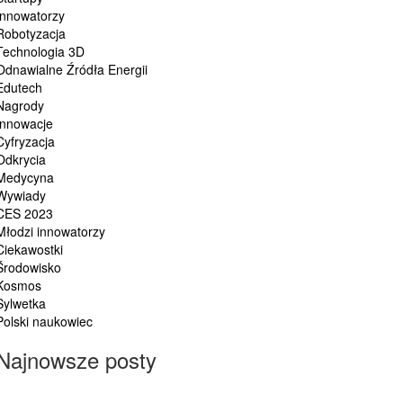
Innowatorzy
Robotyzacja
Technologia 3D
Odnawialne Źródła Energii
Edutech
Nagrody
Innowacje
Cyfryzacja
Odkrycia
Medycyna
Wywiady
CES 2023
Młodzi innowatorzy
Ciekawostki
Środowisko
Kosmos
Sylwetka
Polski naukowiec
Najnowsze posty