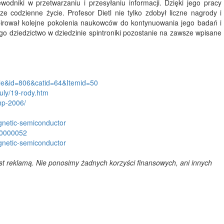
odniki w przetwarzaniu i przesyłaniu informacji. Dzięki jego pracy
codzienne życie. Profesor Dietl nie tylko zdobył liczne nagrody i
pirował kolejne pokolenia naukowców do kontynuowania jego badań i
o dziedzictwo w dziedzinie spintroniki pozostanie na zawsze wpisane
icle&id=806&catid=64&Itemid=50
uly/19-rody.htm
fnp-2006/
agnetic-semiconductor
420000052
agnetic-semiconductor
est reklamą. Nie ponosimy żadnych korzyści finansowych, ani innych