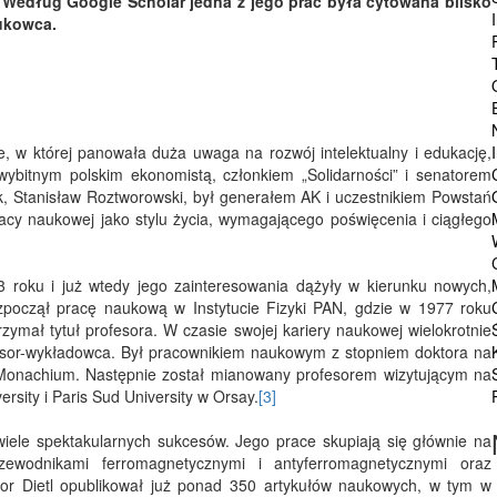
. Według Google Scholar jedna z jego prac była cytowana blisko
aukowca.
ie, w której panowała duża uwaga na rozwój intelektualny i edukację,
 wybitnym polskim ekonomistą, członkiem „Solidarności” i senatorem
k, Stanisław Roztworowski, był generałem AK i uczestnikiem Powstań
acy naukowej jako stylu życia, wymagającego poświęcenia i ciągłego
 roku i już wtedy jego zainteresowania dążyły w kierunku nowych,
zpoczął pracę naukową w Instytucie Fizyki PAN, gdzie w 1977 roku
rzymał tytuł profesora. W czasie swojej kariery naukowej wielokrotnie
ofesor-wykładowca. Był pracownikiem naukowym z stopniem doktora na
 Monachium. Następnie został mianowany profesorem wizytującym na
ersity i Paris Sud University w Orsay.
[3]
wiele spektakularnych sukcesów. Jego prace skupiają się głównie na
zewodnikami ferromagnetycznymi i antyferromagnetycznymi oraz
sor Dietl opublikował już ponad 350 artykułów naukowych, w tym w