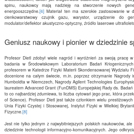
spinu, naukowcy mają nadzieję na stworzenie nowych genera
energooszczędne.
[6]
Materiał ten ma szerokie zastosowanie w dzi
cienkowarstwowy czujnik gazu, warystor, urządzenie do gen
modulator/deflektor akustyczno-optyczny, źródło laserowe ultrafioleto
Geniusz naukowy i pionier w dziedzinie sp
Profesor Dietl zdobył wiele nagród i wyróżnień za swoją pracę w 
badania w Środowiskowym Laboratorium Badań Kriogenicznych i
profesorem w Katedrze Fizyki Materii Skondensowanej Wydziału Fi
docenione na całym świecie, m.in. poprzez otrzymanie Nagrody i
Humboldta w Niemczech, Nagrody Agilent Technologies Europhysics
laureatem Advanced Grant (FunDMS) Europejskiej Rady ds. Badań
to co najbardziej zdumiewa, to liczba cytowań jego prac, która pr
of Science). Profesor Dietl jest także członkiem wielu prestiżowy
Unia Fizyki Czystej i Stosowanej, Instytut Fizyki w Wielkiej Bry
Fizyczne.
[8]
Jest nie tylko jednym z najwybitniejszych polskich naukowców, ale 
dziedzinie technologii informacyjno-komunikacyjnych. Jego odkryci