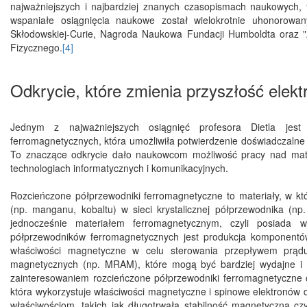
najważniejszych i najbardziej znanych czasopismach naukowych, ta
wspaniałe osiągnięcia naukowe został wielokrotnie uhonorowa
Skłodowskiej-Curie, Nagroda Naukowa Fundacji Humboldta oraz "A
Fizycznego.
[4]
Odkrycie, które zmienia przyszłość elektr
Jednym z najważniejszych osiągnięć profesora Dietla jest 
ferromagnetycznych, która umożliwiła potwierdzenie doświadczaln
To znaczące odkrycie dało naukowcom możliwość pracy nad mate
technologiach informatycznych i komunikacyjnych.
Rozcieńczone półprzewodniki ferromagnetyczne to materiały, w któ
(np. manganu, kobaltu) w sieci krystalicznej półprzewodnika (np.
jednocześnie materiałem ferromagnetycznym, czyli posiada 
półprzewodników ferromagnetycznych jest produkcja komponentów e
właściwości magnetyczne w celu sterowania przepływem prądu
magnetycznych (np. MRAM), które mogą być bardziej wydajne i 
zainteresowaniem rozcieńczone półprzewodniki ferromagnetyczne ci
która wykorzystuje właściwości magnetyczne i spinowe elektronów do
właściwościom, takich jak długotrwała stabilność magnetyczna c