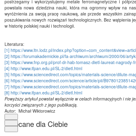
postrzegamy i wykorzystujemy metale ferromagnetyczne i półprzew
powstała nowa dziedzina nauki, która ma ogromny wpływ na nasze 
wyróżnienia za swoją pracę naukową, ale przede wszystkim zains
poszukiwania nowych rozwiązań technologicznych. Bez wątpienia jeg
w historię polskiej nauki i technologii.
Literatura:
[1]
https://www.ltn.lodz.pl/index.php?option=com_content&view=art
[2]
https://forumakademickie.pl/fa-archiwum/archiwum/2000/06/artyk
[3]
https://www.fnp.org.pl/prof-dr-hab-tomasz-dietl-laureat-nagrody-
[4]
http://www.ifpan.edu.pl/SL-2/dietl.html
[5]
https://www.sciencedirect.com/topics/materials-science/dilute-m
[6]
https://www.sciencedirect.com/science/article/pii/B9780123851
[7]
https://www.sciencedirect.com/topics/materials-science/dilute-m
[8]
http://www.ifpan.edu.pl/SL-2/dietl.html
Powyższy artykuł powstał wyłącznie w celach informacyjnych i nie j
korzyści związanych z jego publikacją.
Autor: Michał Wiktorowicz
Polecane dla Ciebie