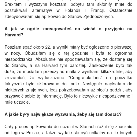
Brexitem i wyższymi kosztami pobytu tam skłoniły mnie do
poszukiwań alternatyw w Holandii i Francji. Ostatecznie
zdecydowałam się aplikować do Stanów Zjednoczonych.
A jak w ogóle zareagowałeś na wieść o przyjęciu na
Harvard?
Poszłam spać około 22, a wyniki miały być ogłoszone o pierwszej
w nocy. Obudziłam się o tej godzinie i była to ogromna
niespodzianka. Absolutnie nie spodziewałam się, że dostanę się
do Stanów, a na Harvard tym bardziej. Zaskoczenie było tak
duże, że musiałam przeczytać maila z wynikami kilkukrotnie, aby
zrozumieć, że wytłuszczone "Congratulations" na początku
faktycznie było skierowane do mnie. Następnie napisałam do
niektórych znajomych, lecz potrzebowałam aż pięciu godzin, aby
przyswoić sobie tę informację. Było to niezwykle niespodziewane i
miłe uczucie.
A jakie były największe wyzwania, żeby się tam dostać?
Cały proces aplikowania do uczelni w Stanach różni się znacznie
od tego w Polsce, a także wydaje się być unikalny na tle innych