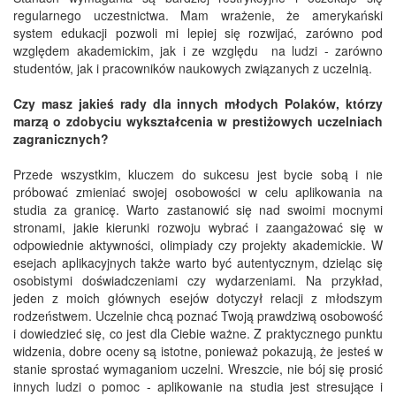
regularnego uczestnictwa. Mam wrażenie, że amerykański
system edukacji pozwoli mi lepiej się rozwijać, zarówno pod
względem akademickim, jak i ze względu na ludzi - zarówno
studentów, jak i pracowników naukowych związanych z uczelnią.
Czy masz jakieś rady dla innych młodych Polaków, którzy
marzą o zdobyciu wykształcenia w prestiżowych uczelniach
zagranicznych?
Przede wszystkim, kluczem do sukcesu jest bycie sobą i nie
próbować zmieniać swojej osobowości w celu aplikowania na
studia za granicę. Warto zastanowić się nad swoimi mocnymi
stronami, jakie kierunki rozwoju wybrać i zaangażować się w
odpowiednie aktywności, olimpiady czy projekty akademickie. W
esejach aplikacyjnych także warto być autentycznym, dzieląc się
osobistymi doświadczeniami czy wydarzeniami. Na przykład,
jeden z moich głównych esejów dotyczył relacji z młodszym
rodzeństwem. Uczelnie chcą poznać Twoją prawdziwą osobowość
i dowiedzieć się, co jest dla Ciebie ważne. Z praktycznego punktu
widzenia, dobre oceny są istotne, ponieważ pokazują, że jesteś w
stanie sprostać wymaganiom uczelni. Wreszcie, nie bój się prosić
innych ludzi o pomoc - aplikowanie na studia jest stresujące i