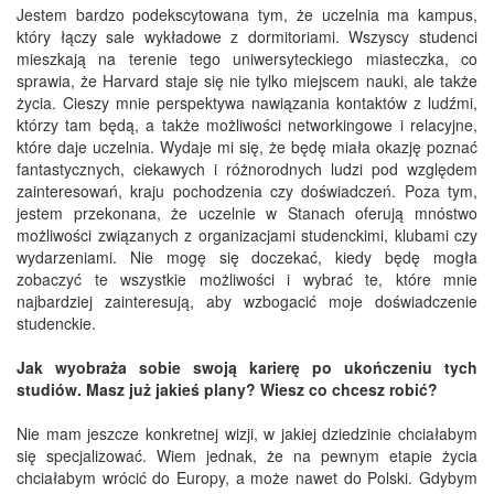
Jestem bardzo podekscytowana tym, że uczelnia ma kampus,
który łączy sale wykładowe z dormitoriami. Wszyscy studenci
mieszkają na terenie tego uniwersyteckiego miasteczka, co
sprawia, że Harvard staje się nie tylko miejscem nauki, ale także
życia. Cieszy mnie perspektywa nawiązania kontaktów z ludźmi,
którzy tam będą, a także możliwości networkingowe i relacyjne,
które daje uczelnia. Wydaje mi się, że będę miała okazję poznać
fantastycznych, ciekawych i różnorodnych ludzi pod względem
zainteresowań, kraju pochodzenia czy doświadczeń. Poza tym,
jestem przekonana, że uczelnie w Stanach oferują mnóstwo
możliwości związanych z organizacjami studenckimi, klubami czy
wydarzeniami. Nie mogę się doczekać, kiedy będę mogła
zobaczyć te wszystkie możliwości i wybrać te, które mnie
najbardziej zainteresują, aby wzbogacić moje doświadczenie
studenckie.
Jak wyobraża sobie swoją karierę po ukończeniu tych
studiów. Masz już jakieś plany? Wiesz co chcesz robić?
Nie mam jeszcze konkretnej wizji, w jakiej dziedzinie chciałabym
się specjalizować. Wiem jednak, że na pewnym etapie życia
chciałabym wrócić do Europy, a może nawet do Polski. Gdybym