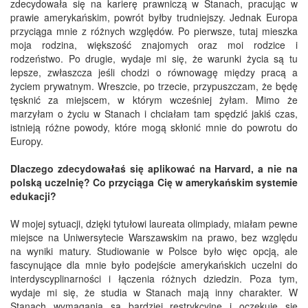
zdecydowała się na karierę prawniczą w Stanach, pracując w
prawie amerykańskim, powrót byłby trudniejszy. Jednak Europa
przyciąga mnie z różnych względów. Po pierwsze, tutaj mieszka
moja rodzina, większość znajomych oraz moi rodzice i
rodzeństwo. Po drugie, wydaje mi się, że warunki życia są tu
lepsze, zwłaszcza jeśli chodzi o równowagę między pracą a
życiem prywatnym. Wreszcie, po trzecie, przypuszczam, że będę
tęsknić za miejscem, w którym wcześniej żyłam. Mimo że
marzyłam o życiu w Stanach i chciałam tam spędzić jakiś czas,
istnieją różne powody, które mogą skłonić mnie do powrotu do
Europy.
Dlaczego zdecydowałaś się aplikować na Harvard, a nie na
polską uczelnię? Co przyciąga Cię w amerykańskim systemie
edukacji?
W mojej sytuacji, dzięki tytułowi laureata olimpiady, miałam pewne
miejsce na Uniwersytecie Warszawskim na prawo, bez względu
na wyniki matury. Studiowanie w Polsce było więc opcją, ale
fascynujące dla mnie było podejście amerykańskich uczelni do
interdyscyplinarności i łączenia różnych dziedzin. Poza tym,
wydaje mi się, że studia w Stanach mają inny charakter. W
Stanach wymagania są bardziej restrykcyjne i oczekuje się