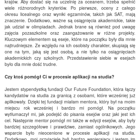
krajów. Aby dostać się na uczelnię za oceanem, trzeba spełnić
wiele różnorodnych kryteriów. Po pierwsze, oceny z całego
okresu licealnego oraz wyniki egzaminów, takich jak SAT, mają
znaczenie. Dodatkowo, ważne są osiągnięcia akademickie, takie
jak udział w olimpiadach. Jednak brane są również pod uwagę
zajęcia pozaszkolne oraz zaangażowanie w różne projekty.
Kluczowym elementem są eseje, które na początku były dla mnie
najtrudniejsze. Ze względu na ich osobisty charakter, skupiają się
one na tym, jaką się jest osobą, a nie tylko na osiągnięciach
akademickich czy szkolnych. Przedstawienie siebie w esejach
było dla mnie dość trudne.
Czy ktoś pomógł Ci w procesie aplikacji na studia?
Jestem stypendystką fundacji Our Future Foundation, która łączy
kandydatów na studia za granicą z osobami, które wcześniej już
aplikowały. Dzięki tej fundacji miałam mentora, który był na moim
miejscu rok wcześniej i bardzo mi pomógł. Na początku
wytłumaczył mi, jak podejść do pisania esejów oraz jaki jest ich
cel. Następnie mentor pomógł mi także w edycji esejów, aby były
bardziej szczegółowe i prawdziwe, zamiast ogólnikowych. Jego
wsparcie było nieocenione w procesie aplikacji na studia.
Dodatkowo, moi przyjaciele byli bardzo wspierający i jestem im