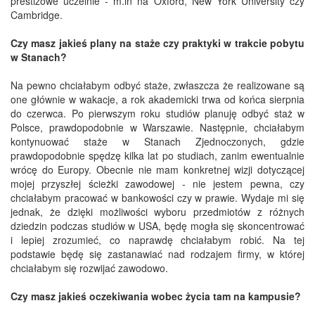
prestiżowe uczelnie - m.in na Oxford, New York University czy
Cambridge.
Czy masz jakieś plany na staże czy praktyki w trakcie pobytu
w Stanach?
Na pewno chciałabym odbyć staże, zwłaszcza że realizowane są
one głównie w wakacje, a rok akademicki trwa od końca sierpnia
do czerwca. Po pierwszym roku studiów planuję odbyć staż w
Polsce, prawdopodobnie w Warszawie. Następnie, chciałabym
kontynuować staże w Stanach Zjednoczonych, gdzie
prawdopodobnie spędzę kilka lat po studiach, zanim ewentualnie
wrócę do Europy. Obecnie nie mam konkretnej wizji dotyczącej
mojej przyszłej ścieżki zawodowej - nie jestem pewna, czy
chciałabym pracować w bankowości czy w prawie. Wydaje mi się
jednak, że dzięki możliwości wyboru przedmiotów z różnych
dziedzin podczas studiów w USA, będę mogła się skoncentrować
i lepiej zrozumieć, co naprawdę chciałabym robić. Na tej
podstawie będę się zastanawiać nad rodzajem firmy, w której
chciałabym się rozwijać zawodowo.
Czy masz jakieś oczekiwania wobec życia tam na kampusie?