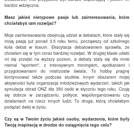
bardzo wdzięczna.
Masz jakieś nietypowe pasje lub zainteresowania, które
chciałabyś tam rozwijać?
Moje zainteresowania obejmują udział w debatach, które stały się
moją pasją już ponad 3,5 roku temu, począwszy od szkolnego
koła debat w liceum. Ekscytacja debatowaniem sprawiła, że
chciałam się w tym coraz bardziej rozwijać. W drugiej klasie udało
mi się przejść na wyższy poziom, a debaty stały się dla mnie
niemal "sportem", z intensywnym treningiem, spotkaniami i
przygotowaniami do mistrzostw świata. To hobby pragnę
kontynuować także podczas studiów. Innym obszarem mojej
aktywności była organizacja młodzieżowych wydarzeń, takich jak
symulacja obrad ONZ dla 350 osób w styczniu tego roku. Czuję
się dobrze w zarządzaniu, polityce, współorganizowaniu czy
działaniach na rzecz innych ludzi. To droga, którą chciałabym
podążać dalej w życiu.
Czy są w Twoim życiu jakieś osoby, wydarzenia, które były
Twoją inspiracją w drodze do osiągnięcia tego celu?