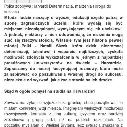
Polka zdobywa Harvard! Determinacja, marzenia i droga do
sukcesu
Młodzi ludzie marzący o wyższej edukacji często patrzą w
stronę zagranicznych uczelni, które wydają się być
miejscami nieosiągalnymi, wymykającymi się ich uściskowi.
A jednak, niektórzy z nich udowadniają, że marzenia mogą
stać się rzeczywistością. Właśnie tym jest historia pewnej
młodej Polki - Natalii Siwek, która dzięki niezłomnej
determinacji, talentowi i wsparciu najbliższych, zyskała
możliwość zdobycia wykształcenia w jednym z najbardziej
prestiżowych uniwersytetów na świecie – Harvardzie.
Zapraszamy do naszej fascynującej rozmowy, która może
zainspirować do poszukiwania własnej drogi do sukcesu,
niezależnie od wyzwań, jakie życie stawia na ich drodze.
Skąd w ogóle pomysł na studia na Harvardzie?
Zawsze marzyłam o wyjeździe za granicę, choć początkowo nie
miałam konkretnej wizji miejsca. Pragnęłam większych możliwości
rozwojowych, kontaktu z inną kulturą, językiem oraz bardziej
zróżnicowaną grupą ludzi, niż na polskich uczelniach. Na
początku myślałam o Wielkiej Brytanii, lecz sytuacja związana z