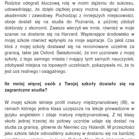
Rodzice odegrali kluczową rolę w moim dążeniu do sukcesu,
udowadniając, że dzięki ciężkiej pracy można osiągnąć sukces
akademicki i zawodowy. Pochodząc z mniejszych miejscowości,
oboje dostali się na studia do Poznania, a później zdobyli
doktoraty z ekonomii. Zawsze wierzyli we mnie, również w moje
szanse na dostanie się na Harvard. Wspierające środowisko w
mojej szkole również wpłynęło na moje aspiracje. Co jakiś czas
ktoś z mojej szkoły dostawał się na renomowane uczelnie za
granicą, takie jak Oxford. Świadomość, że inni uczniowie z mojej
szkoły, z tego samego miasta i mający tych samych nauczycieli,
zdobywali miejsca na topowych uczelniach, pokazywała mi, że to
jest coś realnego i osiągalnego.
Ile mniej więcej osób z Twojej szkoły dostało się na
zagraniczne studia?
W mojej szkole istnieje profil matury międzynarodowej (IB), w
ramach którego jedna klasa uczęszcza na lekcje prowadzone w
języku angielskim i zdaje maturę międzynarodową. Z tej klasy
około jednej trzeciej do połowy uczniów udaje się dostać na
studia za granicę, głównie do Niemiec czy Holandii. W przeszłości
jako szkoła także odnosiliśmy sukcesy w dostaniu się na bardziej