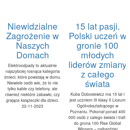
Niewidzialne
15 lat pasji.
Zagrożenie w
Polski uczeń w
Naszych
gronie 100
Domach
młodych
liderów zmiany
Elektroodpady to aktualnie
z całego
najszybciej rosnąca kategoria
śmieci, które powstają w domu.
świata
Niewiele osób wie, że to nie
tylko kable czy telefony, ale
Kuba Dobosiewicz ma 15 lat i
również niektóre zabawki, czy
jest uczniem III klasy II Liceum
grające książeczki dla dzieci.
Ogólnokształcącego w
22-11-2023
Poznaniu. Pokonał ponad 400
000 osób z całego świata i trafił
do grona 100 Rise Global
Winners – najbardziej