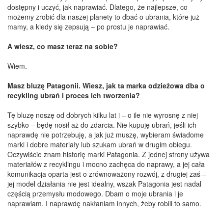
dostępny i uczyć, jak naprawiać. Dlatego, że najlepsze, co
możemy zrobić dla naszej planety to dbać o ubrania, które już
mamy, a kiedy się zepsują – po prostu je naprawiać.
A wiesz, co masz teraz na sobie?
Wiem.
Masz bluzę Patagonii. Wiesz, jak ta marka odzieżowa dba o
recykling ubrań i proces ich tworzenia?
Tę bluzę noszę od dobrych kilku lat i – o ile nie wyrosnę z niej
szybko – będę nosił aż do zdarcia. Nie kupuję ubrań, jeśli ich
naprawdę nie potrzebuję, a jak już muszę, wybieram świadome
marki i dobre materiały lub szukam ubrań w drugim obiegu.
Oczywiście znam historię marki Patagonia. Z jednej strony używa
materiałów z recyklingu i mocno zachęca do naprawy, a jej cała
komunikacja oparta jest o zrównoważony rozwój, z drugiej zaś –
jej model działania nie jest idealny, wszak Patagonia jest nadal
częścią przemysłu modowego. Dbam o moje ubrania i je
naprawiam. I naprawdę nakłaniam innych, żeby robili to samo.