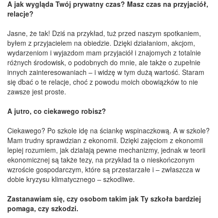
A jak wygląda Twój prywatny czas? Masz czas na przyjaciół,
relacje?
Jasne, że tak! Dziś na przykład, tuż przed naszym spotkaniem,
byłem z przyjacielem na obiedzie. Dzięki działaniom, akcjom,
wydarzeniom i wyjazdom mam przyjaciół i znajomych z totalnie
różnych środowisk, o podobnych do mnie, ale także o zupełnie
innych zainteresowaniach – i widzę w tym dużą wartość. Staram
się dbać o te relacje, choć z powodu moich obowiązków to nie
zawsze jest proste.
A jutro, co ciekawego robisz?
Ciekawego? Po szkole idę na ściankę wspinaczkową. A w szkole?
Mam trudny sprawdzian z ekonomii. Dzięki zajęciom z ekonomii
lepiej rozumiem, jak działają pewne mechanizmy, jednak w teorii
ekonomicznej są także tezy, na przykład ta o nieskończonym
wzroście gospodarczym, które są przestarzałe i – zwłaszcza w
dobie kryzysu klimatycznego – szkodliwe.
Zastanawiam się, czy osobom takim jak Ty szkoła bardziej
pomaga, czy szkodzi.