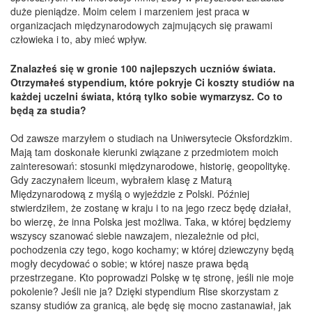
duże pieniądze. Moim celem i marzeniem jest praca w
organizacjach międzynarodowych zajmujących się prawami
człowieka i to, aby mieć wpływ.
Znalazłeś się w gronie 100 najlepszych uczniów świata.
Otrzymałeś stypendium, które pokryje Ci koszty studiów na
każdej uczelni świata, którą tylko sobie wymarzysz. Co to
będą za studia?
Od zawsze marzyłem o studiach na Uniwersytecie Oksfordzkim.
Mają tam doskonałe kierunki związane z przedmiotem moich
zainteresowań: stosunki międzynarodowe, historię, geopolitykę.
Gdy zaczynałem liceum, wybrałem klasę z Maturą
Międzynarodową z myślą o wyjeździe z Polski. Później
stwierdziłem, że zostanę w kraju i to na jego rzecz będę działał,
bo wierzę, że inna Polska jest możliwa. Taka, w której będziemy
wszyscy szanować siebie nawzajem, niezależnie od płci,
pochodzenia czy tego, kogo kochamy; w której dziewczyny będą
mogły decydować o sobie; w której nasze prawa będą
przestrzegane. Kto poprowadzi Polskę w tę stronę, jeśli nie moje
pokolenie? Jeśli nie ja? Dzięki stypendium Rise skorzystam z
szansy studiów za granicą, ale będę się mocno zastanawiał, jak