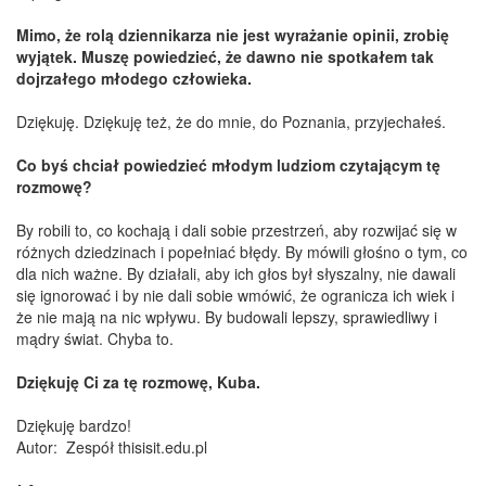
Mimo, że rolą dziennikarza nie jest wyrażanie opinii, zrobię
wyjątek. Muszę powiedzieć, że dawno nie spotkałem tak
dojrzałego młodego człowieka.
Dziękuję. Dziękuję też, że do mnie, do Poznania, przyjechałeś.
Co byś chciał powiedzieć młodym ludziom czytającym tę
rozmowę?
By robili to, co kochają i dali sobie przestrzeń, aby rozwijać się w
różnych dziedzinach i popełniać błędy. By mówili głośno o tym, co
dla nich ważne. By działali, aby ich głos był słyszalny, nie dawali
się ignorować i by nie dali sobie wmówić, że ogranicza ich wiek i
że nie mają na nic wpływu. By budowali lepszy, sprawiedliwy i
mądry świat. Chyba to.
Dziękuję Ci za tę rozmowę, Kuba.
Dziękuję bardzo!
Autor:
Zespół thisisit.edu.pl