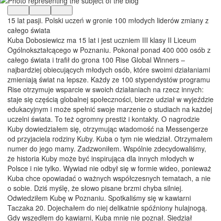
15 lat pasji. Polski uczeń w gronie 100 młodych liderów zmiany z
całego świata
Kuba Dobosiewicz ma 15 lat i jest uczniem III klasy II Liceum
Ogólnokształcącego w Poznaniu. Pokonał ponad 400 000 osób z
całego świata i trafił do grona 100 Rise Global Winners –
najbardziej obiecujących młodych osób, które swoimi działaniami
zmieniają świat na lepsze. Każdy ze 100 stypendystów programu
Rise otrzymuje wsparcie w swoich działaniach na rzecz innych:
staje się częścią globalnej społeczności, bierze udział w wyjeździe
edukacyjnym i może spełnić swoje marzenie o studiach na każdej
uczelni świata. To też ogromny prestiż i kontakty. O nagrodzie
Kuby dowiedziałem się, otrzymując wiadomość na Messengerze
od przyjaciela rodziny Kuby. Kuba o tym nie wiedział. Otrzymałem
numer do jego mamy. Zadzwoniłem. Wspólnie zdecydowaliśmy,
że historia Kuby może być inspirująca dla innych młodych w
Polsce i nie tylko. Wywiad nie odbył się w formie wideo, ponieważ
Kuba chce opowiadać o ważnych współczesnych tematach, a nie
o sobie. Dziś myślę, że słowo pisane brzmi chyba silniej.
Odwiedziłem Kubę w Poznaniu. Spotkaliśmy się w kawiarni
Taczaka 20. Dojechałem do niej delikatnie spóźniony hulajnogą.
Gdy wszedłem do kawiarni, Kuba mnie nie poznał. Siedział