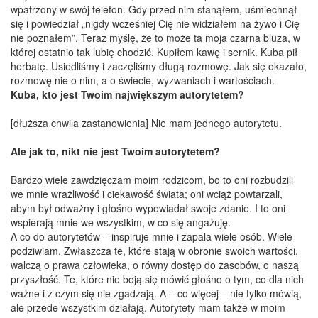
wpatrzony w swój telefon. Gdy przed nim stanąłem, uśmiechnął
się i powiedział „nigdy wcześniej Cię nie widziałem na żywo i Cię
nie poznałem”. Teraz myślę, że to może ta moja czarna bluza, w
której ostatnio tak lubię chodzić. Kupiłem kawę i sernik. Kuba pił
herbatę. Usiedliśmy i zaczęliśmy długą rozmowę. Jak się okazało,
rozmowę nie o nim, a o świecie, wyzwaniach i wartościach.
Kuba, kto jest Twoim największym autorytetem?
[dłuższa chwila zastanowienia] Nie mam jednego autorytetu.
Ale jak to, nikt nie jest Twoim autorytetem?
Bardzo wiele zawdzięczam moim rodzicom, bo to oni rozbudzili
we mnie wrażliwość i ciekawość świata; oni wciąż powtarzali,
abym był odważny i głośno wypowiadał swoje zdanie. I to oni
wspierają mnie we wszystkim, w co się angażuję.
A co do autorytetów – inspiruje mnie i zapala wiele osób. Wiele
podziwiam. Zwłaszcza te, które stają w obronie swoich wartości,
walczą o prawa człowieka, o równy dostęp do zasobów, o naszą
przyszłość. Te, które nie boją się mówić głośno o tym, co dla nich
ważne i z czym się nie zgadzają. A – co więcej – nie tylko mówią,
ale przede wszystkim działają. Autorytety mam także w moim