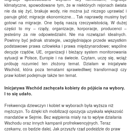
klimatyczne, spowodowane tym, że w niektórych rejonach świata
nie da się żyć, brakuje wody, nie można już niczego uprawiać i
panuje głód; migracje ekonomiczne… Tak naprawdę musimy być
gotowi na migracje. One będą naszą rzeczywistością. W dużej
części to my – rządy, organizacje, korporacje, producenci –
jesteśmy za nie odpowiedzialni. Nie ma rozwiązań idealnych.
Powinny być jednak strategie, uwzględniające przede wszystkim
podstawowe prawa człowieka i prawa międzynarodowe; wspólne
decyzje rządów, UE, organizacji i bieżący system monitorowania
sytuacji w Polsce, Europie i na świecie. Czytam, uczę się, wciąż
próbuję rozumieć ten złożony temat. Działam w inicjatywie
Wschód, która poza tematami sprawiedliwej transformacji czy
praw kobiet podejmuje także ten temat.
Inicjatywa Wschód zachęcała kobiety do pójścia na wybory.
I to się udało.
Frekwencja dziewczyn i kobiet w wyborach była wyższa niż
mężczyzn. To dzięki ich mobilizacji opozycja uzyskała większość
mandatów w Sejmie. Bez wątpienia miały na to wpływ działania
Wschodu oraz innych kampanii profrekwencyjnych. Teraz
czekamy, co będzie dalej. Jak przyszły rząd podejdzie do praw