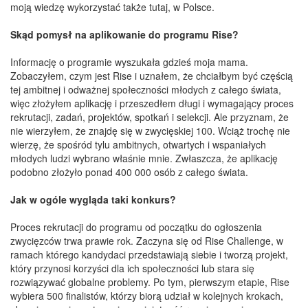
moją wiedzę wykorzystać także tutaj, w Polsce.
Skąd pomysł na aplikowanie do programu Rise?
Informację o programie wyszukała gdzieś moja mama.
Zobaczyłem, czym jest Rise i uznałem, że chciałbym być częścią
tej ambitnej i odważnej społeczności młodych z całego świata,
więc złożyłem aplikację i przeszedłem długi i wymagający proces
rekrutacji, zadań, projektów, spotkań i selekcji. Ale przyznam, że
nie wierzyłem, że znajdę się w zwycięskiej 100. Wciąż trochę nie
wierzę, że spośród tylu ambitnych, otwartych i wspaniałych
młodych ludzi wybrano właśnie mnie. Zwłaszcza, że aplikację
podobno złożyło ponad 400 000 osób z całego świata.
Jak w ogóle wygląda taki konkurs?
Proces rekrutacji do programu od początku do ogłoszenia
zwycięzców trwa prawie rok. Zaczyna się od Rise Challenge, w
ramach którego kandydaci przedstawiają siebie i tworzą projekt,
który przynosi korzyści dla ich społeczności lub stara się
rozwiązywać globalne problemy. Po tym, pierwszym etapie, Rise
wybiera 500 finalistów, którzy biorą udział w kolejnych krokach,