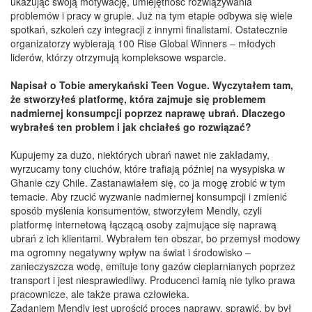
ukazując swoją motywację, umiejętność rozwiązywania
problemów i pracy w grupie. Już na tym etapie odbywa się wiele
spotkań, szkoleń czy integracji z innymi finalistami. Ostatecznie
organizatorzy wybierają 100 Rise Global Winners – młodych
liderów, którzy otrzymują kompleksowe wsparcie.
Napisał o Tobie amerykański Teen Vogue. Wyczytałem tam,
że stworzyłeś platformę, która zajmuje się problemem
nadmiernej konsumpcji poprzez naprawę ubrań. Dlaczego
wybrałeś ten problem i jak chciałeś go rozwiązać?
Kupujemy za dużo, niektórych ubrań nawet nie zakładamy,
wyrzucamy tony ciuchów, które trafiają później na wysypiska w
Ghanie czy Chile. Zastanawiałem się, co ja mogę zrobić w tym
temacie. Aby rzucić wyzwanie nadmiernej konsumpcji i zmienić
sposób myślenia konsumentów, stworzyłem Mendly, czyli
platformę internetową łączącą osoby zajmujące się naprawą
ubrań z ich klientami. Wybrałem ten obszar, bo przemysł modowy
ma ogromny negatywny wpływ na świat i środowisko –
zanieczyszcza wodę, emituje tony gazów cieplarnianych poprzez
transport i jest niesprawiedliwy. Producenci łamią nie tylko prawa
pracownicze, ale także prawa człowieka.
Zadaniem Mendly jest uprościć proces naprawy, sprawić, by był