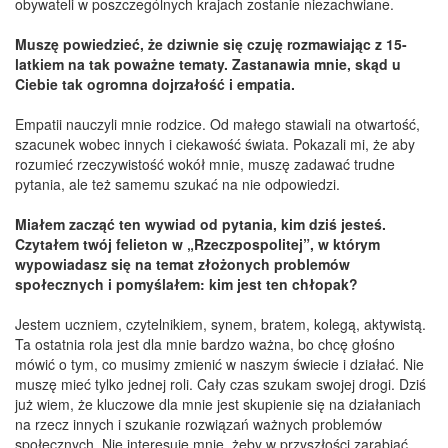
obywateli w poszczególnych krajach zostanie niezachwiane.
Muszę powiedzieć, że dziwnie się czuję rozmawiając z 15-
latkiem na tak poważne tematy. Zastanawia mnie, skąd u
Ciebie tak ogromna dojrzałość i empatia.
Empatii nauczyli mnie rodzice. Od małego stawiali na otwartość,
szacunek wobec innych i ciekawość świata. Pokazali mi, że aby
rozumieć rzeczywistość wokół mnie, muszę zadawać trudne
pytania, ale też samemu szukać na nie odpowiedzi.
Miałem zacząć ten wywiad od pytania, kim dziś jesteś.
Czytałem twój felieton w „Rzeczpospolitej”, w którym
wypowiadasz się na temat złożonych problemów
społecznych i pomyślałem: kim jest ten chłopak?
Jestem uczniem, czytelnikiem, synem, bratem, kolegą, aktywistą.
Ta ostatnia rola jest dla mnie bardzo ważna, bo chcę głośno
mówić o tym, co musimy zmienić w naszym świecie i działać. Nie
muszę mieć tylko jednej roli. Cały czas szukam swojej drogi. Dziś
już wiem, że kluczowe dla mnie jest skupienie się na działaniach
na rzecz innych i szukanie rozwiązań ważnych problemów
społecznych. Nie interesuje mnie, żeby w przyszłości zarabiać