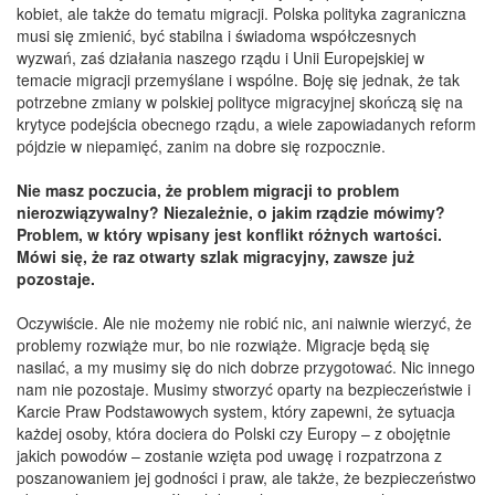
kobiet, ale także do tematu migracji. Polska polityka zagraniczna
musi się zmienić, być stabilna i świadoma współczesnych
wyzwań, zaś działania naszego rządu i Unii Europejskiej w
temacie migracji przemyślane i wspólne. Boję się jednak, że tak
potrzebne zmiany w polskiej polityce migracyjnej skończą się na
krytyce podejścia obecnego rządu, a wiele zapowiadanych reform
pójdzie w niepamięć, zanim na dobre się rozpocznie.
Nie masz poczucia, że problem migracji to problem
nierozwiązywalny? Niezależnie, o jakim rządzie mówimy?
Problem, w który wpisany jest konflikt różnych wartości.
Mówi się, że raz otwarty szlak migracyjny, zawsze już
pozostaje.
Oczywiście. Ale nie możemy nie robić nic, ani naiwnie wierzyć, że
problemy rozwiąże mur, bo nie rozwiąże. Migracje będą się
nasilać, a my musimy się do nich dobrze przygotować. Nic innego
nam nie pozostaje. Musimy stworzyć oparty na bezpieczeństwie i
Karcie Praw Podstawowych system, który zapewni, że sytuacja
każdej osoby, która dociera do Polski czy Europy – z obojętnie
jakich powodów – zostanie wzięta pod uwagę i rozpatrzona z
poszanowaniem jej godności i praw, ale także, że bezpieczeństwo