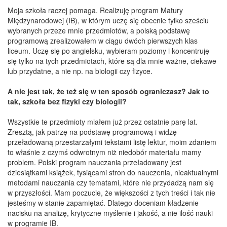
Moja szkoła raczej pomaga. Realizuję program Matury
Międzynarodowej (IB), w którym uczę się obecnie tylko sześciu
wybranych przeze mnie przedmiotów, a polską podstawę
programową zrealizowałem w ciągu dwóch pierwszych klas
liceum. Uczę się po angielsku, wybieram poziomy i koncentruję
się tylko na tych przedmiotach, które są dla mnie ważne, ciekawe
lub przydatne, a nie np. na biologii czy fizyce.
A nie jest tak, że też się w ten sposób ograniczasz? Jak to
tak, szkoła bez fizyki czy biologii?
Wszystkie te przedmioty miałem już przez ostatnie parę lat.
Zresztą, jak patrzę na podstawę programową i widzę
przeładowaną przestarzałymi tekstami listę lektur, moim zdaniem
to właśnie z czymś odwrotnym niż niedobór materiału mamy
problem. Polski program nauczania przeładowany jest
dziesiątkami książek, tysiącami stron do nauczenia, nieaktualnymi
metodami nauczania czy tematami, które nie przydadzą nam się
w przyszłości. Mam poczucie, że większości z tych treści i tak nie
jesteśmy w stanie zapamiętać. Dlatego doceniam kładzenie
nacisku na analizę, krytyczne myślenie i jakość, a nie ilość nauki
w programie IB.