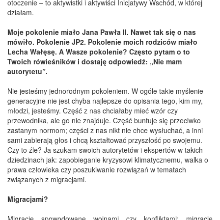
otoczenie – to aktywistki i aktywiści Inicjatywy Wschód, w której
działam.
Moje pokolenie miało Jana Pawła II. Nawet tak się o nas
mówiło. Pokolenie JP2. Pokolenie moich rodziców miało
Lecha Wałęsę. A Wasze pokolenie? Często pytam o to
Twoich rówieśników i dostaję odpowiedź: „Nie mam
autorytetu”.
Nie jesteśmy jednorodnym pokoleniem. W ogóle takie myślenie
generacyjne nie jest chyba najlepsze do opisania tego, kim my,
młodzi, jesteśmy. Część z nas chciałaby mieć wzór czy
przewodnika, ale go nie znajduje. Część buntuje się przeciwko
zastanym normom; części z nas nikt nie chce wysłuchać, a inni
sami zabierają głos i chcą kształtować przyszłość po swojemu.
Czy to źle? Ja szukam swoich autorytetów i ekspertów w takich
dziedzinach jak: zapobieganie kryzysowi klimatycznemu, walka o
prawa człowieka czy poszukiwanie rozwiązań w tematach
związanych z migracjami.
Migracjami?
Migracje spowodowane wojnami czy konfliktami; migracje