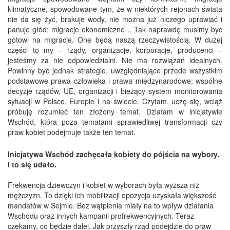
klimatyczne, spowodowane tym, że w niektórych rejonach świata
nie da się żyć, brakuje wody, nie można już niczego uprawiać i
panuje głód; migracje ekonomiczne… Tak naprawdę musimy być
gotowi na migracje. One będą naszą rzeczywistością. W dużej
części to my – rządy, organizacje, korporacje, producenci –
jesteśmy za nie odpowiedzialni. Nie ma rozwiązań idealnych.
Powinny być jednak strategie, uwzględniające przede wszystkim
podstawowe prawa człowieka i prawa międzynarodowe; wspólne
decyzje rządów, UE, organizacji i bieżący system monitorowania
sytuacji w Polsce, Europie i na świecie. Czytam, uczę się, wciąż
próbuję rozumieć ten złożony temat. Działam w inicjatywie
Wschód, która poza tematami sprawiedliwej transformacji czy
praw kobiet podejmuje także ten temat.
Inicjatywa Wschód zachęcała kobiety do pójścia na wybory.
I to się udało.
Frekwencja dziewczyn i kobiet w wyborach była wyższa niż
mężczyzn. To dzięki ich mobilizacji opozycja uzyskała większość
mandatów w Sejmie. Bez wątpienia miały na to wpływ działania
Wschodu oraz innych kampanii profrekwencyjnych. Teraz
czekamy, co będzie dalej. Jak przyszły rząd podejdzie do praw