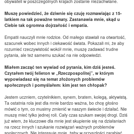
obywateli w poszczególnych krajach zostanie niezachwiane.
Muszę powiedzieć, że dziwnie się czuję rozmawiając z 15-
latkiem na tak poważne tematy. Zastanawia mnie, skąd u
Ciebie tak ogromna dojrzałość i empatia.
Empatii nauczyli mnie rodzice. Od małego stawiali na otwartość,
szacunek wobec innych i ciekawość świata. Pokazali mi, że aby
rozumieć rzeczywistość wokół mnie, muszę zadawać trudne
pytania, ale też samemu szukać na nie odpowiedzi.
Miałem zacząć ten wywiad od pytania, kim dziś jesteś.
Czytałem twój felieton w „Rzeczpospolitej”, w którym
wypowiadasz się na temat złożonych problemów
społecznych i pomyślałem: kim jest ten chłopak?
Jestem uczniem, czytelnikiem, synem, bratem, kolegą, aktywistą.
Ta ostatnia rola jest dla mnie bardzo ważna, bo chcę głośno
mówić o tym, co musimy zmienić w naszym świecie i działać. Nie
muszę mieć tylko jednej roli. Cały czas szukam swojej drogi. Dziś
już wiem, że kluczowe dla mnie jest skupienie się na działaniach
na rzecz innych i szukanie rozwiązań ważnych problemów
społecznych. Nie interesuje mnie, żeby w przyszłości zarabiać