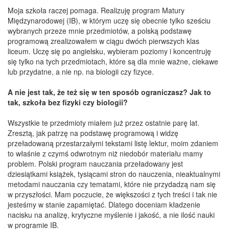
Moja szkoła raczej pomaga. Realizuję program Matury
Międzynarodowej (IB), w którym uczę się obecnie tylko sześciu
wybranych przeze mnie przedmiotów, a polską podstawę
programową zrealizowałem w ciągu dwóch pierwszych klas
liceum. Uczę się po angielsku, wybieram poziomy i koncentruję
się tylko na tych przedmiotach, które są dla mnie ważne, ciekawe
lub przydatne, a nie np. na biologii czy fizyce.
A nie jest tak, że też się w ten sposób ograniczasz? Jak to
tak, szkoła bez fizyki czy biologii?
Wszystkie te przedmioty miałem już przez ostatnie parę lat.
Zresztą, jak patrzę na podstawę programową i widzę
przeładowaną przestarzałymi tekstami listę lektur, moim zdaniem
to właśnie z czymś odwrotnym niż niedobór materiału mamy
problem. Polski program nauczania przeładowany jest
dziesiątkami książek, tysiącami stron do nauczenia, nieaktualnymi
metodami nauczania czy tematami, które nie przydadzą nam się
w przyszłości. Mam poczucie, że większości z tych treści i tak nie
jesteśmy w stanie zapamiętać. Dlatego doceniam kładzenie
nacisku na analizę, krytyczne myślenie i jakość, a nie ilość nauki
w programie IB.