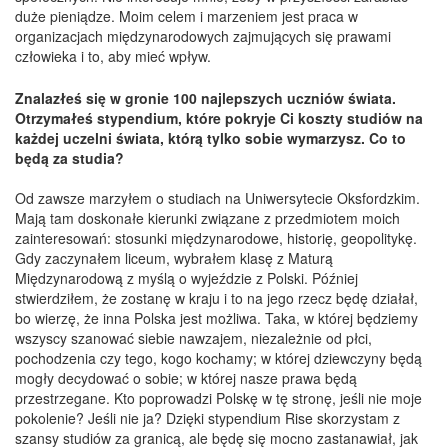
duże pieniądze. Moim celem i marzeniem jest praca w
organizacjach międzynarodowych zajmujących się prawami
człowieka i to, aby mieć wpływ.
Znalazłeś się w gronie 100 najlepszych uczniów świata.
Otrzymałeś stypendium, które pokryje Ci koszty studiów na
każdej uczelni świata, którą tylko sobie wymarzysz. Co to
będą za studia?
Od zawsze marzyłem o studiach na Uniwersytecie Oksfordzkim.
Mają tam doskonałe kierunki związane z przedmiotem moich
zainteresowań: stosunki międzynarodowe, historię, geopolitykę.
Gdy zaczynałem liceum, wybrałem klasę z Maturą
Międzynarodową z myślą o wyjeździe z Polski. Później
stwierdziłem, że zostanę w kraju i to na jego rzecz będę działał,
bo wierzę, że inna Polska jest możliwa. Taka, w której będziemy
wszyscy szanować siebie nawzajem, niezależnie od płci,
pochodzenia czy tego, kogo kochamy; w której dziewczyny będą
mogły decydować o sobie; w której nasze prawa będą
przestrzegane. Kto poprowadzi Polskę w tę stronę, jeśli nie moje
pokolenie? Jeśli nie ja? Dzięki stypendium Rise skorzystam z
szansy studiów za granicą, ale będę się mocno zastanawiał, jak