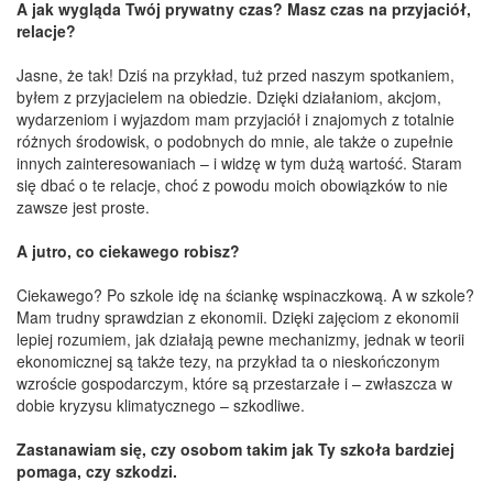
A jak wygląda Twój prywatny czas? Masz czas na przyjaciół,
relacje?
Jasne, że tak! Dziś na przykład, tuż przed naszym spotkaniem,
byłem z przyjacielem na obiedzie. Dzięki działaniom, akcjom,
wydarzeniom i wyjazdom mam przyjaciół i znajomych z totalnie
różnych środowisk, o podobnych do mnie, ale także o zupełnie
innych zainteresowaniach – i widzę w tym dużą wartość. Staram
się dbać o te relacje, choć z powodu moich obowiązków to nie
zawsze jest proste.
A jutro, co ciekawego robisz?
Ciekawego? Po szkole idę na ściankę wspinaczkową. A w szkole?
Mam trudny sprawdzian z ekonomii. Dzięki zajęciom z ekonomii
lepiej rozumiem, jak działają pewne mechanizmy, jednak w teorii
ekonomicznej są także tezy, na przykład ta o nieskończonym
wzroście gospodarczym, które są przestarzałe i – zwłaszcza w
dobie kryzysu klimatycznego – szkodliwe.
Zastanawiam się, czy osobom takim jak Ty szkoła bardziej
pomaga, czy szkodzi.