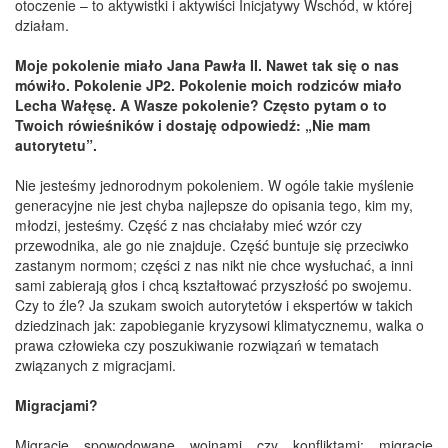
otoczenie – to aktywistki i aktywiści Inicjatywy Wschód, w której
działam.
Moje pokolenie miało Jana Pawła II. Nawet tak się o nas
mówiło. Pokolenie JP2. Pokolenie moich rodziców miało
Lecha Wałęsę. A Wasze pokolenie? Często pytam o to
Twoich rówieśników i dostaję odpowiedź: „Nie mam
autorytetu”.
Nie jesteśmy jednorodnym pokoleniem. W ogóle takie myślenie
generacyjne nie jest chyba najlepsze do opisania tego, kim my,
młodzi, jesteśmy. Część z nas chciałaby mieć wzór czy
przewodnika, ale go nie znajduje. Część buntuje się przeciwko
zastanym normom; części z nas nikt nie chce wysłuchać, a inni
sami zabierają głos i chcą kształtować przyszłość po swojemu.
Czy to źle? Ja szukam swoich autorytetów i ekspertów w takich
dziedzinach jak: zapobieganie kryzysowi klimatycznemu, walka o
prawa człowieka czy poszukiwanie rozwiązań w tematach
związanych z migracjami.
Migracjami?
Migracje spowodowane wojnami czy konfliktami; migracje