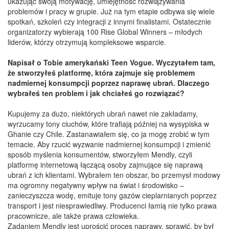
ukazując swoją motywację, umiejętność rozwiązywania
problemów i pracy w grupie. Już na tym etapie odbywa się wiele
spotkań, szkoleń czy integracji z innymi finalistami. Ostatecznie
organizatorzy wybierają 100 Rise Global Winners – młodych
liderów, którzy otrzymują kompleksowe wsparcie.
Napisał o Tobie amerykański Teen Vogue. Wyczytałem tam,
że stworzyłeś platformę, która zajmuje się problemem
nadmiernej konsumpcji poprzez naprawę ubrań. Dlaczego
wybrałeś ten problem i jak chciałeś go rozwiązać?
Kupujemy za dużo, niektórych ubrań nawet nie zakładamy,
wyrzucamy tony ciuchów, które trafiają później na wysypiska w
Ghanie czy Chile. Zastanawiałem się, co ja mogę zrobić w tym
temacie. Aby rzucić wyzwanie nadmiernej konsumpcji i zmienić
sposób myślenia konsumentów, stworzyłem Mendly, czyli
platformę internetową łączącą osoby zajmujące się naprawą
ubrań z ich klientami. Wybrałem ten obszar, bo przemysł modowy
ma ogromny negatywny wpływ na świat i środowisko –
zanieczyszcza wodę, emituje tony gazów cieplarnianych poprzez
transport i jest niesprawiedliwy. Producenci łamią nie tylko prawa
pracownicze, ale także prawa człowieka.
Zadaniem Mendly jest uprościć proces naprawy, sprawić, by był