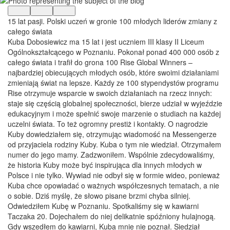
15 lat pasji. Polski uczeń w gronie 100 młodych liderów zmiany z
całego świata
Kuba Dobosiewicz ma 15 lat i jest uczniem III klasy II Liceum
Ogólnokształcącego w Poznaniu. Pokonał ponad 400 000 osób z
całego świata i trafił do grona 100 Rise Global Winners –
najbardziej obiecujących młodych osób, które swoimi działaniami
zmieniają świat na lepsze. Każdy ze 100 stypendystów programu
Rise otrzymuje wsparcie w swoich działaniach na rzecz innych:
staje się częścią globalnej społeczności, bierze udział w wyjeździe
edukacyjnym i może spełnić swoje marzenie o studiach na każdej
uczelni świata. To też ogromny prestiż i kontakty. O nagrodzie
Kuby dowiedziałem się, otrzymując wiadomość na Messengerze
od przyjaciela rodziny Kuby. Kuba o tym nie wiedział. Otrzymałem
numer do jego mamy. Zadzwoniłem. Wspólnie zdecydowaliśmy,
że historia Kuby może być inspirująca dla innych młodych w
Polsce i nie tylko. Wywiad nie odbył się w formie wideo, ponieważ
Kuba chce opowiadać o ważnych współczesnych tematach, a nie
o sobie. Dziś myślę, że słowo pisane brzmi chyba silniej.
Odwiedziłem Kubę w Poznaniu. Spotkaliśmy się w kawiarni
Taczaka 20. Dojechałem do niej delikatnie spóźniony hulajnogą.
Gdy wszedłem do kawiarni, Kuba mnie nie poznał. Siedział