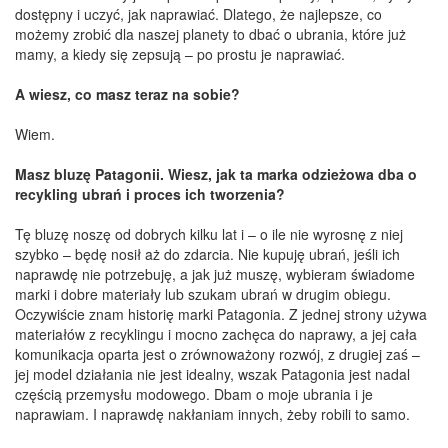
dostępny i uczyć, jak naprawiać. Dlatego, że najlepsze, co
możemy zrobić dla naszej planety to dbać o ubrania, które już
mamy, a kiedy się zepsują – po prostu je naprawiać.
A wiesz, co masz teraz na sobie?
Wiem.
Masz bluzę Patagonii. Wiesz, jak ta marka odzieżowa dba o
recykling ubrań i proces ich tworzenia?
Tę bluzę noszę od dobrych kilku lat i – o ile nie wyrosnę z niej
szybko – będę nosił aż do zdarcia. Nie kupuję ubrań, jeśli ich
naprawdę nie potrzebuję, a jak już muszę, wybieram świadome
marki i dobre materiały lub szukam ubrań w drugim obiegu.
Oczywiście znam historię marki Patagonia. Z jednej strony używa
materiałów z recyklingu i mocno zachęca do naprawy, a jej cała
komunikacja oparta jest o zrównoważony rozwój, z drugiej zaś –
jej model działania nie jest idealny, wszak Patagonia jest nadal
częścią przemysłu modowego. Dbam o moje ubrania i je
naprawiam. I naprawdę nakłaniam innych, żeby robili to samo.