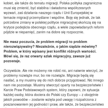
kobiet, ale także do tematu migracji. Polska polityka zagraniczna
musi się zmienić, być stabilna i świadoma współczesnych
wyzwań, zaś działania naszego rządu i Unii Europejskiej w
temacie migracji przemyślane i wspólne. Boję się jednak, że tak
potrzebne zmiany w polskiej polityce migracyjnej skończą się na
krytyce podejścia obecnego rządu, a wiele zapowiadanych reform
pójdzie w niepamięć, zanim na dobre się rozpocznie.
Nie masz poczucia, że problem migracji to problem
nierozwiązywalny? Niezależnie, o jakim rządzie mówimy?
Problem, w który wpisany jest konflikt różnych wartości.
Mówi się, że raz otwarty szlak migracyjny, zawsze już
pozostaje.
Oczywiście. Ale nie możemy nie robić nic, ani naiwnie wierzyć, że
problemy rozwiąże mur, bo nie rozwiąże. Migracje będą się
nasilać, a my musimy się do nich dobrze przygotować. Nic innego
nam nie pozostaje. Musimy stworzyć oparty na bezpieczeństwie i
Karcie Praw Podstawowych system, który zapewni, że sytuacja
każdej osoby, która dociera do Polski czy Europy – z obojętnie
jakich powodów – zostanie wzięta pod uwagę i rozpatrzona z
poszanowaniem jej godności i praw, ale także, że bezpieczeństwo