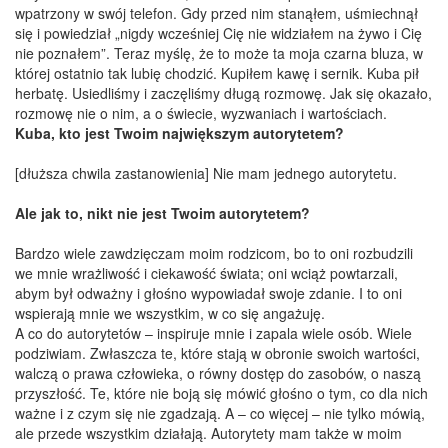
wpatrzony w swój telefon. Gdy przed nim stanąłem, uśmiechnął
się i powiedział „nigdy wcześniej Cię nie widziałem na żywo i Cię
nie poznałem”. Teraz myślę, że to może ta moja czarna bluza, w
której ostatnio tak lubię chodzić. Kupiłem kawę i sernik. Kuba pił
herbatę. Usiedliśmy i zaczęliśmy długą rozmowę. Jak się okazało,
rozmowę nie o nim, a o świecie, wyzwaniach i wartościach.
Kuba, kto jest Twoim największym autorytetem?
[dłuższa chwila zastanowienia] Nie mam jednego autorytetu.
Ale jak to, nikt nie jest Twoim autorytetem?
Bardzo wiele zawdzięczam moim rodzicom, bo to oni rozbudzili
we mnie wrażliwość i ciekawość świata; oni wciąż powtarzali,
abym był odważny i głośno wypowiadał swoje zdanie. I to oni
wspierają mnie we wszystkim, w co się angażuję.
A co do autorytetów – inspiruje mnie i zapala wiele osób. Wiele
podziwiam. Zwłaszcza te, które stają w obronie swoich wartości,
walczą o prawa człowieka, o równy dostęp do zasobów, o naszą
przyszłość. Te, które nie boją się mówić głośno o tym, co dla nich
ważne i z czym się nie zgadzają. A – co więcej – nie tylko mówią,
ale przede wszystkim działają. Autorytety mam także w moim