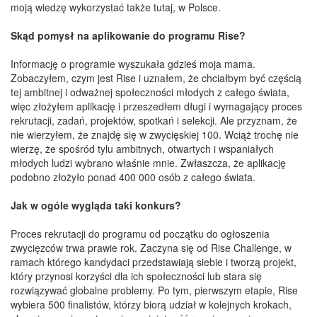
moją wiedzę wykorzystać także tutaj, w Polsce.
Skąd pomysł na aplikowanie do programu Rise?
Informację o programie wyszukała gdzieś moja mama.
Zobaczyłem, czym jest Rise i uznałem, że chciałbym być częścią
tej ambitnej i odważnej społeczności młodych z całego świata,
więc złożyłem aplikację i przeszedłem długi i wymagający proces
rekrutacji, zadań, projektów, spotkań i selekcji. Ale przyznam, że
nie wierzyłem, że znajdę się w zwycięskiej 100. Wciąż trochę nie
wierzę, że spośród tylu ambitnych, otwartych i wspaniałych
młodych ludzi wybrano właśnie mnie. Zwłaszcza, że aplikację
podobno złożyło ponad 400 000 osób z całego świata.
Jak w ogóle wygląda taki konkurs?
Proces rekrutacji do programu od początku do ogłoszenia
zwycięzców trwa prawie rok. Zaczyna się od Rise Challenge, w
ramach którego kandydaci przedstawiają siebie i tworzą projekt,
który przynosi korzyści dla ich społeczności lub stara się
rozwiązywać globalne problemy. Po tym, pierwszym etapie, Rise
wybiera 500 finalistów, którzy biorą udział w kolejnych krokach,