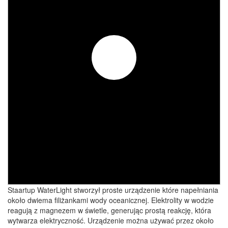
Staartup WaterLight stworzył proste urządzenie które napełniania
około dwiema filiżankami wody oceanicznej. Elektrolity w wodzie
reagują z magnezem w świetle, generując prostą reakcję, która
wytwarza elektryczność. Urządzenie można używać przez około