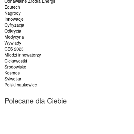
Odnawialne Źródła Energii
Edutech
Nagrody
Innowacje
Cyfryzacja
Odkrycia
Medycyna
Wywiady
CES 2023
Młodzi innowatorzy
Ciekawostki
Środowisko
Kosmos
Sylwetka
Polski naukowiec
Polecane dla Ciebie