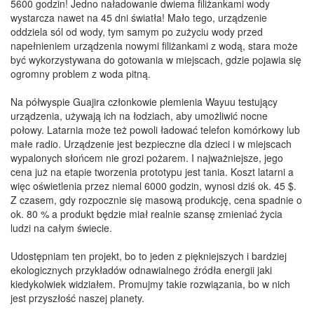
5600 godzin! Jedno naładowanie dwiema filiżankami wody
wystarcza nawet na 45 dni światła! Mało tego, urządzenie
oddziela sól od wody, tym samym po zużyciu wody przed
napełnieniem urządzenia nowymi filiżankami z wodą, stara może
być wykorzystywana do gotowania w miejscach, gdzie pojawia się
ogromny problem z woda pitną.
Na półwyspie Guajira członkowie plemienia Wayuu testujący
urządzenia, używają ich na łodziach, aby umożliwić nocne
połowy. Latarnia może też powoli ładować telefon komórkowy lub
małe radio. Urządzenie jest bezpieczne dla dzieci i w miejscach
wypalonych słońcem nie grozi pożarem. I najważniejsze, jego
cena już na etapie tworzenia prototypu jest tania. Koszt latarni a
więc oświetlenia przez niemal 6000 godzin, wynosi dziś ok. 45 $.
Z czasem, gdy rozpocznie się masową produkcję, cena spadnie o
ok. 80 % a produkt będzie miał realnie szansę zmieniać życia
ludzi na całym świecie.
Udostępniam ten projekt, bo to jeden z piękniejszych i bardziej
ekologicznych przykładów odnawialnego źródła energii jaki
kiedykolwiek widziałem. Promujmy takie rozwiązania, bo w nich
jest przyszłość naszej planety.