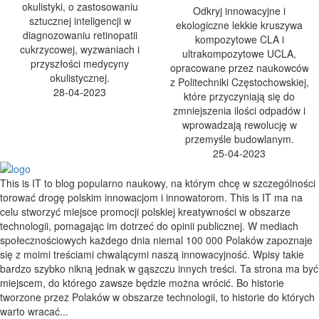
okulistyki, o zastosowaniu
Odkryj innowacyjne i
sztucznej inteligencji w
ekologiczne lekkie kruszywa
diagnozowaniu retinopatii
kompozytowe CLA i
cukrzycowej, wyzwaniach i
ultrakompozytowe UCLA,
przyszłości medycyny
opracowane przez naukowców
okulistycznej.
z Politechniki Częstochowskiej,
28-04-2023
które przyczyniają się do
zmniejszenia ilości odpadów i
wprowadzają rewolucję w
przemyśle budowlanym.
25-04-2023
This is IT to blog popularno naukowy, na którym chcę w szczególności
torować drogę polskim innowacjom i innowatorom. This is IT ma na
celu stworzyć miejsce promocji polskiej kreatywności w obszarze
technologii, pomagając im dotrzeć do opinii publicznej. W mediach
społecznościowych każdego dnia niemal 100 000 Polaków zapoznaje
się z moimi treściami chwalącymi naszą innowacyjność. Wpisy takie
bardzo szybko nikną jednak w gąszczu innych treści. Ta strona ma być
miejscem, do którego zawsze będzie można wrócić. Bo historie
tworzone przez Polaków w obszarze technologii, to historie do których
warto wracać...