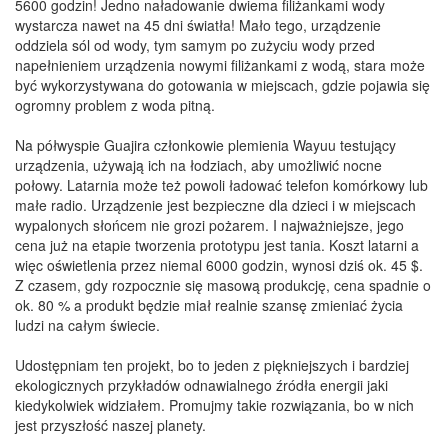
5600 godzin! Jedno naładowanie dwiema filiżankami wody
wystarcza nawet na 45 dni światła! Mało tego, urządzenie
oddziela sól od wody, tym samym po zużyciu wody przed
napełnieniem urządzenia nowymi filiżankami z wodą, stara może
być wykorzystywana do gotowania w miejscach, gdzie pojawia się
ogromny problem z woda pitną.
Na półwyspie Guajira członkowie plemienia Wayuu testujący
urządzenia, używają ich na łodziach, aby umożliwić nocne
połowy. Latarnia może też powoli ładować telefon komórkowy lub
małe radio. Urządzenie jest bezpieczne dla dzieci i w miejscach
wypalonych słońcem nie grozi pożarem. I najważniejsze, jego
cena już na etapie tworzenia prototypu jest tania. Koszt latarni a
więc oświetlenia przez niemal 6000 godzin, wynosi dziś ok. 45 $.
Z czasem, gdy rozpocznie się masową produkcję, cena spadnie o
ok. 80 % a produkt będzie miał realnie szansę zmieniać życia
ludzi na całym świecie.
Udostępniam ten projekt, bo to jeden z piękniejszych i bardziej
ekologicznych przykładów odnawialnego źródła energii jaki
kiedykolwiek widziałem. Promujmy takie rozwiązania, bo w nich
jest przyszłość naszej planety.