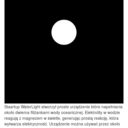
Staartup WaterLight stworzył proste urządzenie które napełniania
około dwiema filiżankami wody oceanicznej. Elektrolity w wodzie
reagują z magnezem w świetle, generując prostą reakcję, która
wytwarza elektryczność. Urządzenie można używać przez około