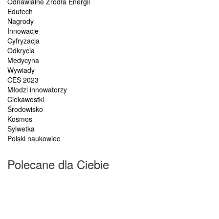
Odnawialne Źródła Energii
Edutech
Nagrody
Innowacje
Cyfryzacja
Odkrycia
Medycyna
Wywiady
CES 2023
Młodzi innowatorzy
Ciekawostki
Środowisko
Kosmos
Sylwetka
Polski naukowiec
Polecane dla Ciebie