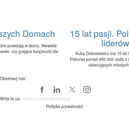
aszych Domach
15 lat pasji. P
lideró
które powstają w domu. Niewiele
bawki, czy grające książeczki dla
Kuba Dobosiewicz ma 15 lat i
Pokonał ponad 400 000 osób z ca
obiecujących młodych 
Obserwuj nas:
Write to us:
maciej_kawecki@interia.pl
Polityka prywatności