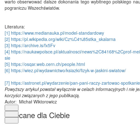
warto obserwować dalsze dokonania tego wybitnego polskiego nau
pograniczu Wszechświatów.
Literatura:
[1]
https://www.medianauka.pl/model-standardowy
[2]
https://pl.wikipedia.org/wiki/Cz%C4%85stka_skalarna
[3]
https://archive.is/fx5Fv
[4]
https://naukawpolsce.pl/aktualnosci/news%2C84168%2Cprof-mei
sie
[5]
https://osqar.web.cern.ch/people.html
[6]
https://wiez.pl/wydawnictwo/ksiazki/fizyk-w-jaskini-swiatow/
[7]
https://astronet.pl/wydarzenie/pan-pani-raczy-zartowac-spotkan
Powyższy artykuł powstał wyłącznie w celach informacyjnych i nie j
korzyści związanych z jego publikacją.
Autor: Michał Wiktorowicz
Polecane dla Ciebie