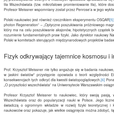
tła Wszechświata (tzw. mikrofalowe promieniowanie tła), które do
Profesor Meissner wspomniany został przez Penrose'a w jego wykła
Polski naukowiec jest również rzecznikiem eksperymentu OSQAR
[5]
photon Regeneration” – „Optyczne poszukiwania próżniowego magne
który ma na celu poszukiwanie aksjonów, hipotetycznych cząstek 
rozumienie fundamentalnych praw fizyki. Jako dyrektor naukowy 
Polski w komitetach sterujących międzynarodowych projektów badawc
Fizyk odkrywający tajemnice kosmosu i in
Prof. Krzysztof Meissner nie tylko angażuje się w badania naukowe
w jaskini światów" przystępnie opowiada o teorii względności E
konsekwencjach tych odkryć dla kwestii światopoglądowych.
[6]
Ponad
„O przyszłości wszechświata” na Uniwersytecie Warszawskim osiągn
Profesor Krzysztof Meissner to naukowiec, który swoją pasją,
Wszechświata oraz do popularyzacji nauki w Polsce. Jego liczn
świadczą o ogromnym wkładzie w rozwój fizyki teoretycznej i 
naukowców oraz pokazuje, jak wielkie osiągnięcia można zdobyć, ł