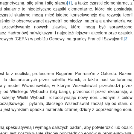
agnetyczną, siłę silną i siłę słabą)
[1]
, a także cząstki elementarne, z
 skalarne to hipotetyczne cząstki elementarne, które nie posiadają
ąstki skalarne mogą mieć istotne konsekwencje dla rozwoju teorii
aśnienie obserwowanej asymetrii pomiędzy materią a antymaterią we
na przewidywanie nowych zjawisk, które mogą być sprawdzone
zacz Hadronów) największym i najpotężniejszym akceleratorze cząstek
owych (CERN) w pobliżu Genewy, na granicy Francji i Szwajcarii.
[3]
jest ta z noblistą, profesorem Rogerem Penrose'm z Oxfordu. Razem
tła dostarczonych przez satelitę Planck, a także nad konforemną
tywny model Wszechświata, w którym Wszechświat przechodzi przez
ę od Wielkiego Wybuchu (big bang), przechodzi przez ekspansję, a
e kolejny Wielki Wybuch, rozpoczynając nowy eon. Jednym z celów
 początkowego - pytania, dlaczego Wszechświat zaczął się od stanu o
u jest wynikiem upadku materiału czarnej dziury z poprzedniego eonu
rią spekulatywną i wymaga dalszych badań, aby potwierdzić lub obalić
teorii jest poszukiwanie śladów poprzednich eonów w promieniowaniu