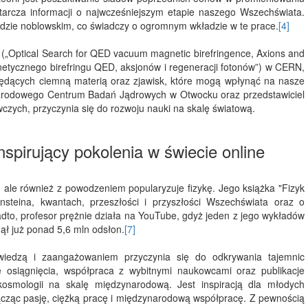
starcza informacji o najwcześniejszym etapie naszego Wszechświata.
dzie noblowskim, co świadczy o ogromnym wkładzie w te prace.
[4]
(„Optical Search for QED vacuum magnetic birefringence, Axions and
tycznego birefringu QED, aksjonów i regeneracji fotonów”) w CERN,
będących ciemną materią oraz zjawisk, które mogą wpłynąć na nasze
Narodowego Centrum Badań Jądrowych w Otwocku oraz przedstawiciel
zych, przyczynia się do rozwoju nauki na skalę światową.
spirujący pokolenia w świecie online
, ale również z powodzeniem popularyzuje fizykę. Jego książka "Fizyk
insteina, kwantach, przeszłości i przyszłości Wszechświata oraz o
to, profesor prężnie działa na YouTube, gdyż jeden z jego wykładów
ął już ponad 5,6 mln odsłon.
[7]
 wiedzą i zaangażowaniem przyczynia się do odkrywania tajemnic
e osiągnięcia, współpraca z wybitnymi naukowcami oraz publikacje
kosmologii na skalę międzynarodową. Jest inspiracją dla młodych
ącząc pasję, ciężką pracę i międzynarodową współpracę. Z pewnością