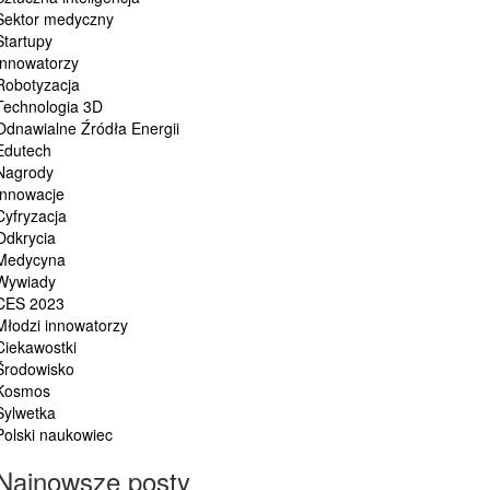
Sektor medyczny
Startupy
Innowatorzy
Robotyzacja
Technologia 3D
Odnawialne Źródła Energii
Edutech
Nagrody
Innowacje
Cyfryzacja
Odkrycia
Medycyna
Wywiady
CES 2023
Młodzi innowatorzy
Ciekawostki
Środowisko
Kosmos
Sylwetka
Polski naukowiec
Najnowsze posty