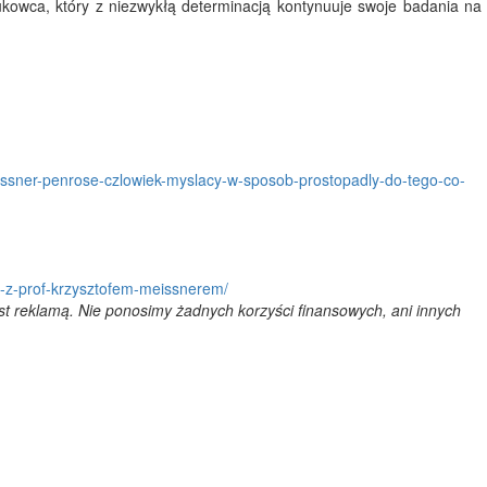
kowca, który z niezwykłą determinacją kontynuuje swoje badania na
ssner-penrose-czlowiek-myslacy-w-sposob-prostopadly-do-tego-co-
ie-z-prof-krzysztofem-meissnerem/
est reklamą. Nie ponosimy żadnych korzyści finansowych, ani innych