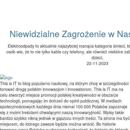
Niewidzialne Zagrożenie w N
Elektroodpady to aktualnie najszybciej rosnąca kategoria śmieci, 
osób wie, że to nie tylko kable czy telefony, ale również niektóre za
dzieci.
22-11-2023
This is IT to blog popularno naukowy, na którym chcę w szczególności
torować drogę polskim innowacjom i innowatorom. This is IT ma na
celu stworzyć miejsce promocji polskiej kreatywności w obszarze
technologii, pomagając im dotrzeć do opinii publicznej. W mediach
społecznościowych każdego dnia niemal 100 000 Polaków zapoznaje
się z moimi treściami chwalącymi naszą innowacyjność. Wpisy takie
bardzo szybko nikną jednak w gąszczu innych treści. Ta strona ma być
miejscem, do którego zawsze będzie można wrócić. Bo historie
tworzone przez Polaków w obszarze technologii, to historie do których