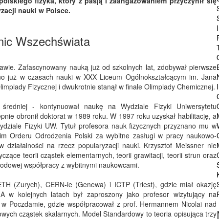
olskiego fizyka, który z pasją i zaangażowaniem przyczynił się
yzacji nauki w Polsce.
mnic Wszechświata
zawie. Zafascynowany nauką już od szkolnych lat, zdobywał pierwsze
ono już w czasach nauki w XXX Liceum Ogólnokształcącym im. Jana
limpiady Fizycznej i dwukrotnie stanął w finale Olimpiady Chemicznej.
średniej - kontynuował naukę na Wydziale Fizyki Uniwersytetu
nie obronił doktorat w 1989 roku. W 1997 roku uzyskał habilitację, a
Wydziale Fizyki UW. Tytuł profesora nauk fizycznych przyznano mu w
im Orderu Odrodzenia Polski za wybitne zasługi w pracy naukowo-
w działalności na rzecz popularyzacji nauki. Krzysztof Meissner nie
ące teorii cząstek elementarnych, teorii grawitacji, teorii strun oraz
odowej współpracy z wybitnymi naukowcami.
ETH (Zurych), CERN-ie (Genewa) i ICTP (Triest), gdzie miał okazję
 A w kolejnych latach był zaproszony jako profesor wizytujący na
ina w Poczdamie, gdzie współpracował z prof. Hermannem Nicolai nad
ych cząstek skalarnych. Model Standardowy to teoria opisująca trzy