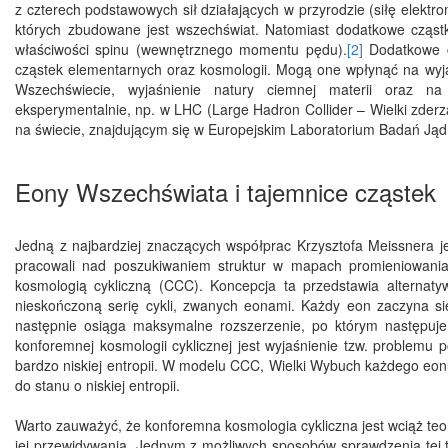
z czterech podstawowych sił działających w przyrodzie (siłę elektrom
których zbudowane jest wszechświat. Natomiast dodatkowe cząstki
właściwości spinu (wewnętrznego momentu pędu).
[2]
Dodatkowe cz
cząstek elementarnych oraz kosmologii. Mogą one wpłynąć na wyj
Wszechświecie, wyjaśnienie natury ciemnej materii oraz 
eksperymentalnie, np. w LHC (Large Hadron Collider – Wielki zder
na świecie, znajdującym się w Europejskim Laboratorium Badań Jądr
Eony Wszechświata i tajemnice cząstek
Jedną z najbardziej znaczących współprac Krzysztofa Meissnera 
pracowali nad poszukiwaniem struktur w mapach promieniowania 
kosmologią cykliczną (CCC). Koncepcja ta przedstawia alterna
nieskończoną serię cykli, zwanych eonami. Każdy eon zaczyna si
następnie osiąga maksymalne rozszerzenie, po którym następuj
konforemnej kosmologii cyklicznej jest wyjaśnienie tzw. problemu
bardzo niskiej entropii. W modelu CCC, Wielki Wybuch każdego eon
do stanu o niskiej entropii.
Warto zauważyć, że konforemna kosmologia cykliczna jest wciąż teo
jej przewidywania. Jednym z możliwych sposobów sprawdzenia tej 