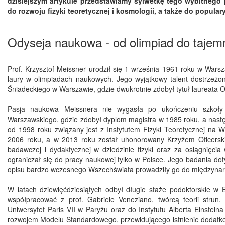
dzisiejszym artykule przedstawiamy sylwetkę tego wybitnego p
do rozwoju fizyki teoretycznej i kosmologii, a także do popular
Odyseja naukowa - od olimpiad do taje
Prof. Krzysztof Meissner urodził się 1 września 1961 roku w Wars
laury w olimpiadach naukowych. Jego wyjątkowy talent dostrzeż
Śniadeckiego w Warszawie, gdzie dwukrotnie zdobył tytuł laureata O
Pasja naukowa Meissnera nie wygasła po ukończeniu szkoły 
Warszawskiego, gdzie zdobył dyplom magistra w 1985 roku, a następ
od 1998 roku związany jest z Instytutem Fizyki Teoretycznej na 
2006 roku, a w 2013 roku został uhonorowany Krzyżem Oficersk
badawczej i dydaktycznej w dziedzinie fizyki oraz za osiągnięcia 
ograniczał się do pracy naukowej tylko w Polsce. Jego badania dotycz
opisu bardzo wczesnego Wszechświata prowadziły go do międzynar
W latach dziewięćdziesiątych odbył długie staże podoktorskie w 
współpracować z prof. Gabriele Veneziano, twórcą teorii strun.
Uniwersytet Paris VII w Paryżu oraz do Instytutu Alberta Einste
rozwojem Modelu Standardowego, przewidującego istnienie dodatkow