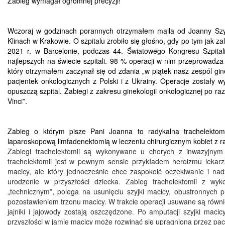
Zabieg wymagał ogromnej precyzji!
Wczoraj w godzinach porannych otrzymałem maila od Joanny Szym
Klinach w Krakowie. O szpitalu zrobiło się głośno, gdy po tym jak za
2021 r. w Barcelonie, podczas 44. Światowego Kongresu
Szpital
najlepszych na świecie
szpitali. 98 % operacji w nim przeprowadza 
który otrzymałem zaczynał się od zdania „
w piątek nasz zespól gin
pacjentek onkologicznych z Polski i z Ukrainy. Operacje zostały
opuszczą szpital. Zabiegi z zakresu ginekologii onkologicznej po 
Vinci”.
Zabieg o którym pisze Pani Joanna to radykalna trachelektom
laparoskopową limfadenektomią w leczeniu chirurgicznym kobiet z r
Zabiegi trachelektomii są wykonywane u chorych z inwazyjnym
trachelektomii jest w pewnym sensie przykładem heroizmu lekarz
macicy, ale który jednocześnie chce zaspokoić oczekiwanie i nad
urodzenie w przyszłości dziecka. Zabieg trachelektomii z wy
„technicznym”, polega na usunięciu szyjki macicy, obustronnyc
pozostawieniem trzonu macicy. W trakcie operacji usuwane są równi
jajniki i jajowody zostają oszczędzone. Po amputacji szyjki mac
przyszłości w jamie macicy może rozwinąć się upragniona przez pac