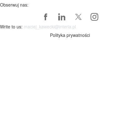
Obserwuj nas:
Write to us:
maciej_kawecki@interia.pl
Polityka prywatności