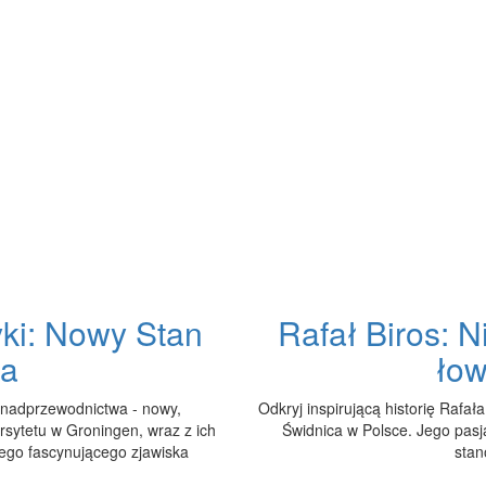
yki: Nowy Stan
Rafał Biros: 
wa
łow
 nadprzewodnictwa - nowy,
Odkryj inspirującą historię Rafa
sytetu w Groningen, wraz z ich
Świdnica w Polsce. Jego pasja
tego fascynującego zjawiska
stan