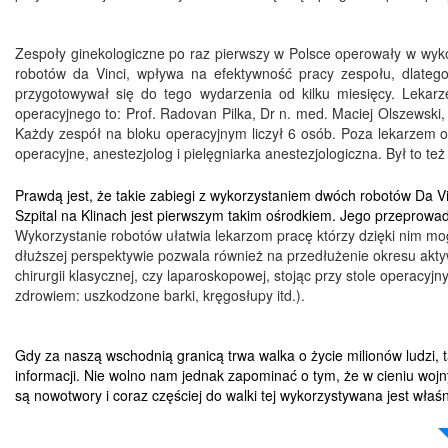
Zespoły ginekologiczne po raz pierwszy w Polsce operowały w wyk
robotów da Vinci, wpływa na efektywność pracy zespołu, dlate
przygotowywał się do tego wydarzenia od kilku miesięcy. Lekar
operacyjnego to: Prof. Radovan Pilka, Dr n. med. Maciej Olszewski
Każdy zespół na bloku operacyjnym liczył 6 osób. Poza lekarzem op
operacyjne, anestezjolog i pielęgniarka anestezjologiczna. Był to te
Prawdą jest, że
takie zabiegi z wykorzystaniem dwóch robotów Da Vi
Szpital na Klinach jest pierwszym takim ośrodkiem. Jego przeprowa
Wykorzystanie robotów ułatwia lekarzom pracę którzy dzięki nim m
dłuższej perspektywie pozwala również na przedłużenie okresu akty
chirurgii klasycznej, czy laparoskopowej, stojąc przy stole operacy
zdrowiem: uszkodzone barki, kręgosłupy itd.).
Gdy za naszą wschodnią granicą trwa walka o życie milionów ludzi, t
informacji. Nie wolno nam jednak zapominać o tym, że w cieniu wojn
są nowotwory i coraz częściej do walki tej wykorzystywana jest właśn