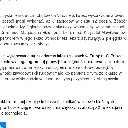
orzystaniem dwóch robotów da Vinci. Możliwość wykorzystania dwóch
go zespół mógł wykonać, aż 6 zabiegów w ciągu 12 godzin. Zespół
ze ginekolodzy i ginekolodzy onkolodzy wchodzący w skład zespołu
, Dr n. med. Magdalena Bizoń oraz Dr n. med. Krzysztof Mawilchanów.
eratorem w jego skład wchodził też lekarz asystujący, 2 pielęgniarki
ż dodatkowo inżynier robotyk
nci wykonywane są zaledwie w kilku szpitalach w Europie. W Polsce
dzenie wymaga ogromnej precyzji i umiejętności operowania robotem.
ogą pracować w mniejszym obciążeniu w komfortowej pozycji, w
wności zawodowej chirurgów (mało kto pamięta o tym, że lekarze w
jnym przez wiele godzin w nienaturalnych pozycjach też płacą swoim
akie informacje zdają się blaknąć i zanikać w zalewie bieżących
y, w Polsce ciągle trwa walka z największym zabójcą XXI wieku, jakim
ie technologia.