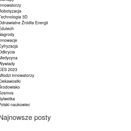
Innowatorzy
Robotyzacja
Technologia 3D
Odnawialne Źródła Energii
Edutech
Nagrody
Innowacje
Cyfryzacja
Odkrycia
Medycyna
Wywiady
CES 2023
Młodzi innowatorzy
Ciekawostki
Środowisko
Kosmos
Sylwetka
Polski naukowiec
Najnowsze posty