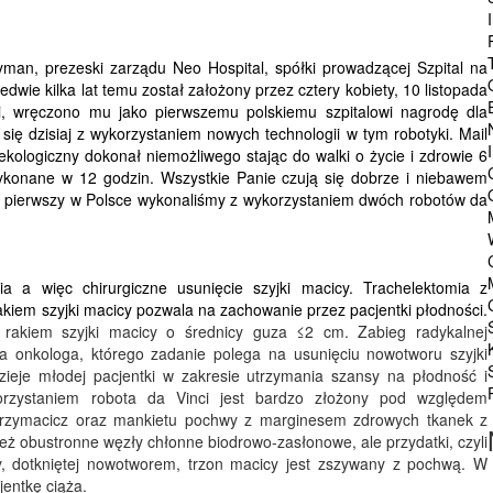
an, prezeski zarządu Neo Hospital, spółki prowadzącej Szpital na
ledwie kilka lat temu został założony przez cztery kobiety,
10 listopada
i
, wręczono mu jako pierwszemu polskiemu szpitalowi nagrodę dla
się dzisiaj z wykorzystaniem nowych technologii w tym robotyki. Mail
ekologiczny dokonał niemożliwego stając do walki o życie i zdrowie 6
 wykonane w 12 godzin. Wszystkie Panie czują się dobrze i niebawem
raz pierwszy w Polsce wykonaliśmy z wykorzystaniem dwóch robotów da
ia
a więc
chirurgiczne usunięcie szyjki macicy. T
rachelektomia
z
akiem szyjki macicy pozwala na zachowanie przez pacjentki
płodności
.
 rakiem szyjki macicy o średnicy guza ≤2 cm. Zabieg radykalnej
a onkologa, którego zadanie polega na usunięciu nowotworu szyjki
zieje młodej pacjentki w zakresie utrzymania szansy na płodność i
korzystaniem robota da Vinci jest bardzo złożony pod względem
h przymacicz oraz mankietu pochwy z marginesem zdrowych tkanek z
eż obustronne węzły chłonne biodrowo-zasłonowe, ale przydatki, czyli
icy, dotkniętej nowotworem, trzon macicy jest zszywany z pochwą. W
jentkę ciąża.