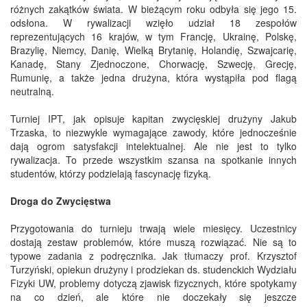
różnych zakątków świata. W bieżącym roku odbyła się jego 15.
odsłona. W rywalizacji wzięło udział 18 zespołów
reprezentujących 16 krajów, w tym Francję, Ukrainę, Polskę,
Brazylię, Niemcy, Danię, Wielką Brytanię, Holandię, Szwajcarię,
Kanadę, Stany Zjednoczone, Chorwację, Szwecję, Grecję,
Rumunię, a także jedna drużyna, która wystąpiła pod flagą
neutralną.
Turniej IPT, jak opisuje kapitan zwycięskiej drużyny Jakub
Trzaska, to niezwykle wymagające zawody, które jednocześnie
dają ogrom satysfakcji intelektualnej. Ale nie jest to tylko
rywalizacja. To przede wszystkim szansa na spotkanie innych
studentów, którzy podzielają fascynację fizyką.
Droga do Zwycięstwa
Przygotowania do turnieju trwają wiele miesięcy. Uczestnicy
dostają zestaw problemów, które muszą rozwiązać. Nie są to
typowe zadania z podręcznika. Jak tłumaczy prof. Krzysztof
Turzyński, opiekun drużyny i prodziekan ds. studenckich Wydziału
Fizyki UW, problemy dotyczą zjawisk fizycznych, które spotykamy
na co dzień, ale które nie doczekały się jeszcze