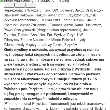
Reprezentacja Wydziału Fizyki UW. Od lewej: Jakub Grabarczyk,
Stanisław Rakowski, Jakub Hevler, prof. Krzysztof Turzyński
(opiekun reprezentacji), Michał Puza, Piotr Łukawski, Jakub
Kośmicki, Michał Zdziennicki, Tomasz Mazur, Kamil Dutkiewicz,
Paweł Szczypkowski (drugi opiekun reprezentacji), Jakub
Trzaska, Debora Choińska. Fot. Wydział Fizyki UW
Zdobywcy Złota w Nauce: Jak Młode Polskie Umysły
Zdominowały Międzynarodowy Turniej Fizyków
Kiedy myślimy o sukcesie, zazwyczaj przychodzą nam na
myśl obrazy ludzi stojących na podium, ze złotym medalem
na szyi, brawa tłumu niosące się echem. Jednak sukces ma
wiele twarzy, a jedną z nich są osiągnięcia młodych
umysłów na polu nauki. Polska drużyna z Wydziału Fizyki
Uniwersytetu Warszawskiego zdobyła niedawno pierwsze
miejsce w Międzynarodowym Turnieju Fizyków (IPT). To
wydarzenie, które odbyło się od 23 do 29 kwietnia w
Palaiseau pod Paryżem, ukazuje prawdziwe oblicze nauki:
ciężką pracę, zmagania z problemami, kreatywność w
poszukiwaniu rozwiązań i radość z odkrycia.
IPT (International Physicists’ Tournament) jest międzynarodowym
konkursem drużynowym, w którym rywalizują studenci fizyki z