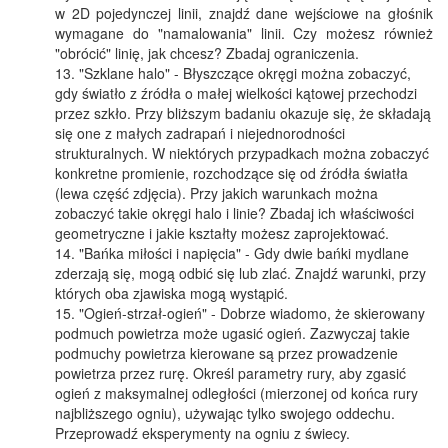
w 2D pojedynczej linii, znajdź dane wejściowe na głośnik
wymagane do "namalowania" linii. Czy możesz również
"obrócić" linię, jak chcesz? Zbadaj ograniczenia.
"Szklane halo" - Błyszczące okręgi można zobaczyć,
gdy światło z źródła o małej wielkości kątowej przechodzi
przez szkło. Przy bliższym badaniu okazuje się, że składają
się one z małych zadrapań i niejednorodności
strukturalnych. W niektórych przypadkach można zobaczyć
konkretne promienie, rozchodzące się od źródła światła
(lewa część zdjęcia). Przy jakich warunkach można
zobaczyć takie okręgi halo i linie? Zbadaj ich właściwości
geometryczne i jakie kształty możesz zaprojektować.
"Bańka miłości i napięcia" - Gdy dwie bańki mydlane
zderzają się, mogą odbić się lub zlać. Znajdź warunki, przy
których oba zjawiska mogą wystąpić.
"Ogień-strzał-ogień" - Dobrze wiadomo, że skierowany
podmuch powietrza może ugasić ogień. Zazwyczaj takie
podmuchy powietrza kierowane są przez prowadzenie
powietrza przez rurę. Określ parametry rury, aby zgasić
ogień z maksymalnej odległości (mierzonej od końca rury
najbliższego ogniu), używając tylko swojego oddechu.
Przeprowadź eksperymenty na ogniu z świecy.