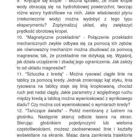
"Kręcące się krople" - Można sprawić, że małe krople
wody obracają się na hydrofobowej powierzchni, tworząc
różne wzory hydrofilowe na nich. Jakie właściwości płynu
(niekoniecznie wody) można wydobyć z tego typu
eksperymentu? Zoptymalizuj układ, aby zwiększyć
prędkość obrotową kropel.
"Magnetyczne przekładnie" - Połączenie przekładni
mechanicznych zwykle odbywa się za pomocą ich zębów,
ale równoważny mechanizm można zbudować za pomocą
magnesów, tak, że przekładnie nie dotykają się. Wyjaśnij,
jak działa urządzenie i zbadaj jego ograniczenia. Jak zależy
to od układu magnesów?
"Sztuczka z kredą" - Można rysować ciągłe linie na
tablicy za pomocą kredy. Jednak zmieniając kąt styku, linia
rysowana na tablicy staje się linią kropkowaną, chociaż
ruch jest nadal ciągły. Jakie parametry z względnego ruchu
między kredą a tablicą można wywnioskować z wynikowego
śladu? Czy można coś wywnioskować o wymiarach kredy?
"Tańczące światła" - Połóż membranę z lustrem na
głośniku. Następnie skieruj odbicie lasera na ekran.
Sterując głośnikiem pojedynczymi lub wieloma
częstotliwościami, możesz zaobserwować linie i kształty
wyświetlane na ekranie. Mając daną zamkniętą trajektorię