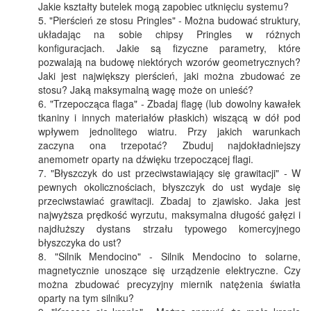
Jakie kształty butelek mogą zapobiec utknięciu systemu?
"Pierścień ze stosu Pringles" - Można budować struktury,
układając na sobie chipsy Pringles w różnych
konfiguracjach. Jakie są fizyczne parametry, które
pozwalają na budowę niektórych wzorów geometrycznych?
Jaki jest największy pierścień, jaki można zbudować ze
stosu? Jaką maksymalną wagę może on unieść?
"Trzepocząca flaga" - Zbadaj flagę (lub dowolny kawałek
tkaniny i innych materiałów płaskich) wiszącą w dół pod
wpływem jednolitego wiatru. Przy jakich warunkach
zaczyna ona trzepotać? Zbuduj najdokładniejszy
anemometr oparty na dźwięku trzepoczącej flagi.
"Błyszczyk do ust przeciwstawiający się grawitacji" - W
pewnych okolicznościach, błyszczyk do ust wydaje się
przeciwstawiać grawitacji. Zbadaj to zjawisko. Jaka jest
najwyższa prędkość wyrzutu, maksymalna długość gałęzi i
najdłuższy dystans strzału typowego komercyjnego
błyszczyka do ust?
"Silnik Mendocino" - Silnik Mendocino to solarne,
magnetycznie unoszące się urządzenie elektryczne. Czy
można zbudować precyzyjny miernik natężenia światła
oparty na tym silniku?