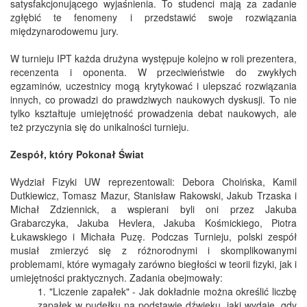
satysfakcjonującego wyjaśnienia. To studenci mają za zadanie
zgłębić te fenomeny i przedstawić swoje rozwiązania
międzynarodowemu jury.
W turnieju IPT każda drużyna występuje kolejno w roli prezentera,
recenzenta i oponenta. W przeciwieństwie do zwykłych
egzaminów, uczestnicy mogą krytykować i ulepszać rozwiązania
innych, co prowadzi do prawdziwych naukowych dyskusji. To nie
tylko kształtuje umiejętność prowadzenia debat naukowych, ale
też przyczynia się do unikalności turnieju.
Zespół, który Pokonał Świat
Wydział Fizyki UW reprezentowali: Debora Choińska, Kamil
Dutkiewicz, Tomasz Mazur, Stanisław Rakowski, Jakub Trzaska i
Michał Zdziennick, a wspierani byli oni przez Jakuba
Grabarczyka, Jakuba Hevlera, Jakuba Kośmickiego, Piotra
Łukawskiego i Michała Puzę. Podczas Turnieju, polski zespół
musiał zmierzyć się z różnorodnymi i skomplikowanymi
problemami, które wymagały zarówno biegłości w teorii fizyki, jak i
umiejętności praktycznych. Zadania obejmowały:
"Liczenie zapałek" - Jak dokładnie można określić liczbę
zapałek w pudełku na podstawie dźwięku, jaki wydaje, gdy