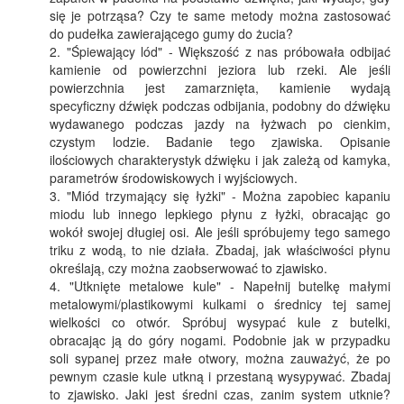
się je potrząsa? Czy te same metody można zastosować
do pudełka zawierającego gumy do żucia?
"Śpiewający lód" - Większość z nas próbowała odbijać
kamienie od powierzchni jeziora lub rzeki. Ale jeśli
powierzchnia jest zamarznięta, kamienie wydają
specyficzny dźwięk podczas odbijania, podobny do dźwięku
wydawanego podczas jazdy na łyżwach po cienkim,
czystym lodzie. Badanie tego zjawiska. Opisanie
ilościowych charakterystyk dźwięku i jak zależą od kamyka,
parametrów środowiskowych i wyjściowych.
"Miód trzymający się łyżki" - Można zapobiec kapaniu
miodu lub innego lepkiego płynu z łyżki, obracając go
wokół swojej długiej osi. Ale jeśli spróbujemy tego samego
triku z wodą, to nie działa. Zbadaj, jak właściwości płynu
określają, czy można zaobserwować to zjawisko.
"Utknięte metalowe kule" - Napełnij butelkę małymi
metalowymi/plastikowymi kulkami o średnicy tej samej
wielkości co otwór. Spróbuj wysypać kule z butelki,
obracając ją do góry nogami. Podobnie jak w przypadku
soli sypanej przez małe otwory, można zauważyć, że po
pewnym czasie kule utkną i przestaną wysypywać. Zbadaj
to zjawisko. Jaki jest średni czas, zanim system utknie?