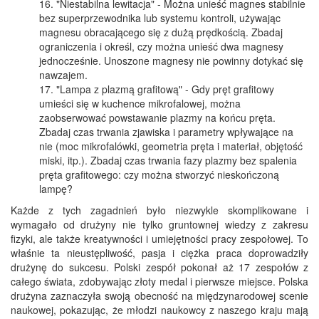
"Niestabilna lewitacja" - Można unieść magnes stabilnie
bez superprzewodnika lub systemu kontroli, używając
magnesu obracającego się z dużą prędkością. Zbadaj
ograniczenia i określ, czy można unieść dwa magnesy
jednocześnie. Unoszone magnesy nie powinny dotykać się
nawzajem.
"Lampa z plazmą grafitową" - Gdy pręt grafitowy
umieści się w kuchence mikrofalowej, można
zaobserwować powstawanie plazmy na końcu pręta.
Zbadaj czas trwania zjawiska i parametry wpływające na
nie (moc mikrofalówki, geometria pręta i materiał, objętość
miski, itp.). Zbadaj czas trwania fazy plazmy bez spalenia
pręta grafitowego: czy można stworzyć nieskończoną
lampę?
Każde z tych zagadnień było niezwykle skomplikowane i
wymagało od drużyny nie tylko gruntownej wiedzy z zakresu
fizyki, ale także kreatywności i umiejętności pracy zespołowej. To
właśnie ta nieustępliwość, pasja i ciężka praca doprowadziły
drużynę do sukcesu. Polski zespół pokonał aż 17 zespołów z
całego świata, zdobywając złoty medal i pierwsze miejsce. Polska
drużyna zaznaczyła swoją obecność na międzynarodowej scenie
naukowej, pokazując, że młodzi naukowcy z naszego kraju mają