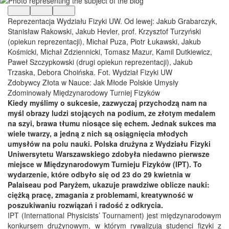
Reprezentacja Wydziału Fizyki UW. Od lewej: Jakub Grabarczyk,
Stanisław Rakowski, Jakub Hevler, prof. Krzysztof Turzyński
(opiekun reprezentacji), Michał Puza, Piotr Łukawski, Jakub
Kośmicki, Michał Zdziennicki, Tomasz Mazur, Kamil Dutkiewicz,
Paweł Szczypkowski (drugi opiekun reprezentacji), Jakub
Trzaska, Debora Choińska. Fot. Wydział Fizyki UW
Zdobywcy Złota w Nauce: Jak Młode Polskie Umysły
Zdominowały Międzynarodowy Turniej Fizyków
Kiedy myślimy o sukcesie, zazwyczaj przychodzą nam na
myśl obrazy ludzi stojących na podium, ze złotym medalem
na szyi, brawa tłumu niosące się echem. Jednak sukces ma
wiele twarzy, a jedną z nich są osiągnięcia młodych
umysłów na polu nauki. Polska drużyna z Wydziału Fizyki
Uniwersytetu Warszawskiego zdobyła niedawno pierwsze
miejsce w Międzynarodowym Turnieju Fizyków (IPT). To
wydarzenie, które odbyło się od 23 do 29 kwietnia w
Palaiseau pod Paryżem, ukazuje prawdziwe oblicze nauki:
ciężką pracę, zmagania z problemami, kreatywność w
poszukiwaniu rozwiązań i radość z odkrycia.
IPT (International Physicists’ Tournament) jest międzynarodowym
konkursem drużynowym, w którym rywalizują studenci fizyki z