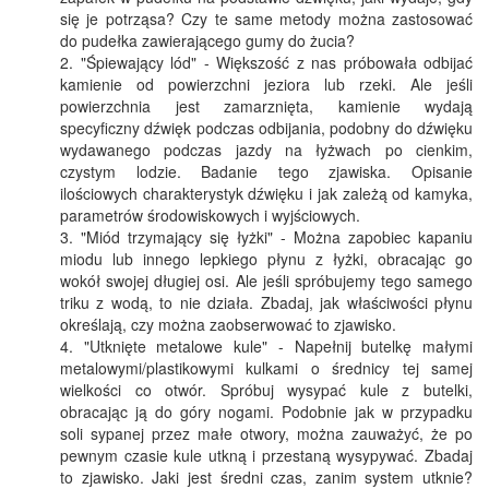
się je potrząsa? Czy te same metody można zastosować
do pudełka zawierającego gumy do żucia?
"Śpiewający lód" - Większość z nas próbowała odbijać
kamienie od powierzchni jeziora lub rzeki. Ale jeśli
powierzchnia jest zamarznięta, kamienie wydają
specyficzny dźwięk podczas odbijania, podobny do dźwięku
wydawanego podczas jazdy na łyżwach po cienkim,
czystym lodzie. Badanie tego zjawiska. Opisanie
ilościowych charakterystyk dźwięku i jak zależą od kamyka,
parametrów środowiskowych i wyjściowych.
"Miód trzymający się łyżki" - Można zapobiec kapaniu
miodu lub innego lepkiego płynu z łyżki, obracając go
wokół swojej długiej osi. Ale jeśli spróbujemy tego samego
triku z wodą, to nie działa. Zbadaj, jak właściwości płynu
określają, czy można zaobserwować to zjawisko.
"Utknięte metalowe kule" - Napełnij butelkę małymi
metalowymi/plastikowymi kulkami o średnicy tej samej
wielkości co otwór. Spróbuj wysypać kule z butelki,
obracając ją do góry nogami. Podobnie jak w przypadku
soli sypanej przez małe otwory, można zauważyć, że po
pewnym czasie kule utkną i przestaną wysypywać. Zbadaj
to zjawisko. Jaki jest średni czas, zanim system utknie?