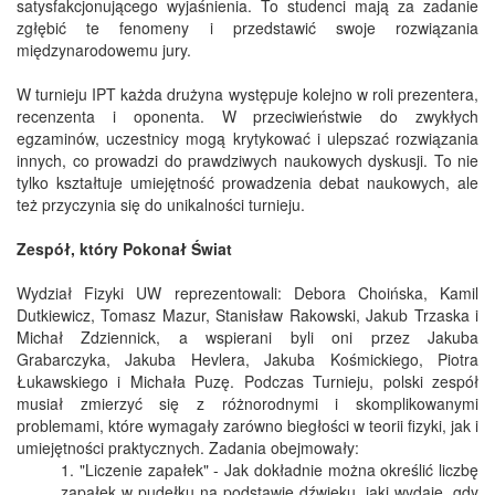
satysfakcjonującego wyjaśnienia. To studenci mają za zadanie
zgłębić te fenomeny i przedstawić swoje rozwiązania
międzynarodowemu jury.
W turnieju IPT każda drużyna występuje kolejno w roli prezentera,
recenzenta i oponenta. W przeciwieństwie do zwykłych
egzaminów, uczestnicy mogą krytykować i ulepszać rozwiązania
innych, co prowadzi do prawdziwych naukowych dyskusji. To nie
tylko kształtuje umiejętność prowadzenia debat naukowych, ale
też przyczynia się do unikalności turnieju.
Zespół, który Pokonał Świat
Wydział Fizyki UW reprezentowali: Debora Choińska, Kamil
Dutkiewicz, Tomasz Mazur, Stanisław Rakowski, Jakub Trzaska i
Michał Zdziennick, a wspierani byli oni przez Jakuba
Grabarczyka, Jakuba Hevlera, Jakuba Kośmickiego, Piotra
Łukawskiego i Michała Puzę. Podczas Turnieju, polski zespół
musiał zmierzyć się z różnorodnymi i skomplikowanymi
problemami, które wymagały zarówno biegłości w teorii fizyki, jak i
umiejętności praktycznych. Zadania obejmowały:
"Liczenie zapałek" - Jak dokładnie można określić liczbę
zapałek w pudełku na podstawie dźwięku, jaki wydaje, gdy