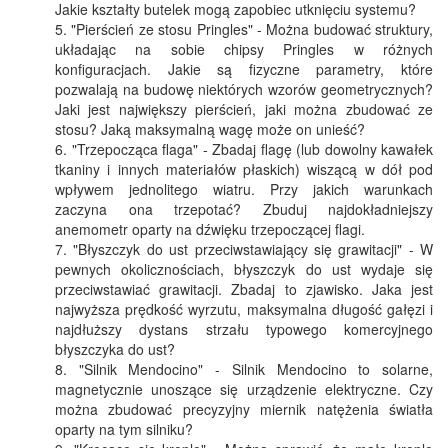
Jakie kształty butelek mogą zapobiec utknięciu systemu?
"Pierścień ze stosu Pringles" - Można budować struktury,
układając na sobie chipsy Pringles w różnych
konfiguracjach. Jakie są fizyczne parametry, które
pozwalają na budowę niektórych wzorów geometrycznych?
Jaki jest największy pierścień, jaki można zbudować ze
stosu? Jaką maksymalną wagę może on unieść?
"Trzepocząca flaga" - Zbadaj flagę (lub dowolny kawałek
tkaniny i innych materiałów płaskich) wiszącą w dół pod
wpływem jednolitego wiatru. Przy jakich warunkach
zaczyna ona trzepotać? Zbuduj najdokładniejszy
anemometr oparty na dźwięku trzepoczącej flagi.
"Błyszczyk do ust przeciwstawiający się grawitacji" - W
pewnych okolicznościach, błyszczyk do ust wydaje się
przeciwstawiać grawitacji. Zbadaj to zjawisko. Jaka jest
najwyższa prędkość wyrzutu, maksymalna długość gałęzi i
najdłuższy dystans strzału typowego komercyjnego
błyszczyka do ust?
"Silnik Mendocino" - Silnik Mendocino to solarne,
magnetycznie unoszące się urządzenie elektryczne. Czy
można zbudować precyzyjny miernik natężenia światła
oparty na tym silniku?