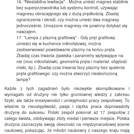
"Niestabilna lewitacja" - Można unieść magnes stabilnie
bez superprzewodnika lub systemu kontroli, używając
magnesu obracającego się z dużą prędkością. Zbadaj
ograniczenia i określ, czy można unieść dwa magnesy
jednocześnie. Unoszone magnesy nie powinny dotykać się
nawzajem.
"Lampa z plazmą grafitową" - Gdy pręt grafitowy
umieści się w kuchence mikrofalowej, można
zaobserwować powstawanie plazmy na końcu pręta.
Zbadaj czas trwania zjawiska i parametry wpływające na
nie (moc mikrofalówki, geometria pręta i materiał, objętość
miski, itp.). Zbadaj czas trwania fazy plazmy bez spalenia
pręta grafitowego: czy można stworzyć nieskończoną
lampę?
Każde z tych zagadnień było niezwykle skomplikowane i
wymagało od drużyny nie tylko gruntownej wiedzy z zakresu
fizyki, ale także kreatywności i umiejętności pracy zespołowej. To
właśnie ta nieustępliwość, pasja i ciężka praca doprowadziły
drużynę do sukcesu. Polski zespół pokonał aż 17 zespołów z
całego świata, zdobywając złoty medal i pierwsze miejsce. Polska
drużyna zaznaczyła swoją obecność na międzynarodowej scenie
naukowej, pokazując, że młodzi naukowcy z naszego kraju mają