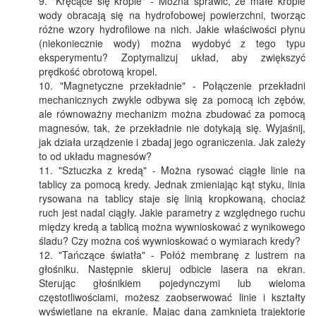
"Kręcące się krople" - Można sprawić, że małe krople
wody obracają się na hydrofobowej powierzchni, tworząc
różne wzory hydrofilowe na nich. Jakie właściwości płynu
(niekoniecznie wody) można wydobyć z tego typu
eksperymentu? Zoptymalizuj układ, aby zwiększyć
prędkość obrotową kropel.
"Magnetyczne przekładnie" - Połączenie przekładni
mechanicznych zwykle odbywa się za pomocą ich zębów,
ale równoważny mechanizm można zbudować za pomocą
magnesów, tak, że przekładnie nie dotykają się. Wyjaśnij,
jak działa urządzenie i zbadaj jego ograniczenia. Jak zależy
to od układu magnesów?
"Sztuczka z kredą" - Można rysować ciągłe linie na
tablicy za pomocą kredy. Jednak zmieniając kąt styku, linia
rysowana na tablicy staje się linią kropkowaną, chociaż
ruch jest nadal ciągły. Jakie parametry z względnego ruchu
między kredą a tablicą można wywnioskować z wynikowego
śladu? Czy można coś wywnioskować o wymiarach kredy?
"Tańczące światła" - Połóż membranę z lustrem na
głośniku. Następnie skieruj odbicie lasera na ekran.
Sterując głośnikiem pojedynczymi lub wieloma
częstotliwościami, możesz zaobserwować linie i kształty
wyświetlane na ekranie. Mając daną zamkniętą trajektorię