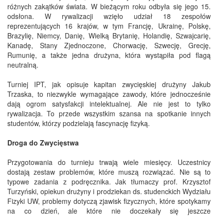
różnych zakątków świata. W bieżącym roku odbyła się jego 15.
odsłona. W rywalizacji wzięło udział 18 zespołów
reprezentujących 16 krajów, w tym Francję, Ukrainę, Polskę,
Brazylię, Niemcy, Danię, Wielką Brytanię, Holandię, Szwajcarię,
Kanadę, Stany Zjednoczone, Chorwację, Szwecję, Grecję,
Rumunię, a także jedna drużyna, która wystąpiła pod flagą
neutralną.
Turniej IPT, jak opisuje kapitan zwycięskiej drużyny Jakub
Trzaska, to niezwykle wymagające zawody, które jednocześnie
dają ogrom satysfakcji intelektualnej. Ale nie jest to tylko
rywalizacja. To przede wszystkim szansa na spotkanie innych
studentów, którzy podzielają fascynację fizyką.
Droga do Zwycięstwa
Przygotowania do turnieju trwają wiele miesięcy. Uczestnicy
dostają zestaw problemów, które muszą rozwiązać. Nie są to
typowe zadania z podręcznika. Jak tłumaczy prof. Krzysztof
Turzyński, opiekun drużyny i prodziekan ds. studenckich Wydziału
Fizyki UW, problemy dotyczą zjawisk fizycznych, które spotykamy
na co dzień, ale które nie doczekały się jeszcze