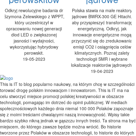
Odkryj rewolucyjne badania dr
Polska stawia na małe reaktory
Szymona Zelewskiego z WPPT,
jądrowe BWRX-300 GE Hitachi,
który uczestniczył w
aby przyspieszyć transformację
opracowaniu nowej generacji
energetyczną. Odkryj, jak
diod LED o zwiększonej
innowacje energetyczne mogą
jasności i wydajności,
przyczynić się do zredukowania
wykorzystując hybrydowy
emisji CO2 i osiągnięcia celów
perowskit.
klimatycznych. Poznaj zalety
19-05-2023
technologii SMR i wybrane
lokalizacje reaktorów jądrowych.
19-04-2023
This is IT to blog popularno naukowy, na którym chcę w szczególności
torować drogę polskim innowacjom i innowatorom. This is IT ma na
celu stworzyć miejsce promocji polskiej kreatywności w obszarze
technologii, pomagając im dotrzeć do opinii publicznej. W mediach
społecznościowych każdego dnia niemal 100 000 Polaków zapoznaje
się z moimi treściami chwalącymi naszą innowacyjność. Wpisy takie
bardzo szybko nikną jednak w gąszczu innych treści. Ta strona ma być
miejscem, do którego zawsze będzie można wrócić. Bo historie
tworzone przez Polaków w obszarze technologii, to historie do których