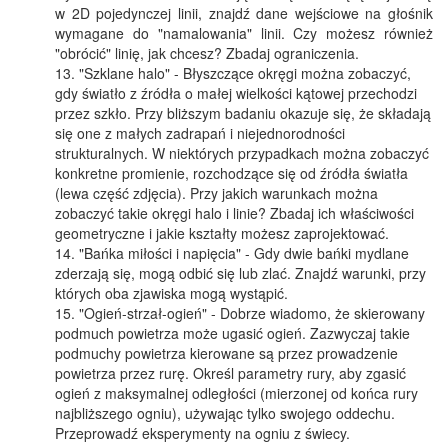
w 2D pojedynczej linii, znajdź dane wejściowe na głośnik
wymagane do "namalowania" linii. Czy możesz również
"obrócić" linię, jak chcesz? Zbadaj ograniczenia.
"Szklane halo" - Błyszczące okręgi można zobaczyć,
gdy światło z źródła o małej wielkości kątowej przechodzi
przez szkło. Przy bliższym badaniu okazuje się, że składają
się one z małych zadrapań i niejednorodności
strukturalnych. W niektórych przypadkach można zobaczyć
konkretne promienie, rozchodzące się od źródła światła
(lewa część zdjęcia). Przy jakich warunkach można
zobaczyć takie okręgi halo i linie? Zbadaj ich właściwości
geometryczne i jakie kształty możesz zaprojektować.
"Bańka miłości i napięcia" - Gdy dwie bańki mydlane
zderzają się, mogą odbić się lub zlać. Znajdź warunki, przy
których oba zjawiska mogą wystąpić.
"Ogień-strzał-ogień" - Dobrze wiadomo, że skierowany
podmuch powietrza może ugasić ogień. Zazwyczaj takie
podmuchy powietrza kierowane są przez prowadzenie
powietrza przez rurę. Określ parametry rury, aby zgasić
ogień z maksymalnej odległości (mierzonej od końca rury
najbliższego ogniu), używając tylko swojego oddechu.
Przeprowadź eksperymenty na ogniu z świecy.