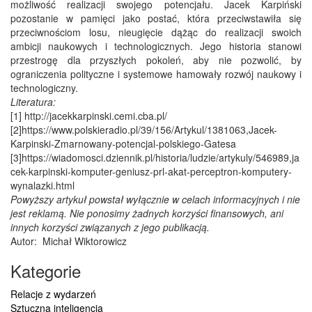
możliwość realizacji swojego potencjału. Jacek Karpiński
pozostanie w pamięci jako postać, która przeciwstawiła się
przeciwnościom losu, nieugięcie dążąc do realizacji swoich
ambicji naukowych i technologicznych. Jego historia stanowi
przestrogę dla przyszłych pokoleń, aby nie pozwolić, by
ograniczenia polityczne i systemowe hamowały rozwój naukowy i
technologiczny.
Literatura:
[1] http://jacekkarpinski.cemi.cba.pl/
[2]https://www.polskieradio.pl/39/156/Artykul/1381063,Jacek-
Karpinski-Zmarnowany-potencjal-polskiego-Gatesa
[3]https://wiadomosci.dziennik.pl/historia/ludzie/artykuly/546989,ja
cek-karpinski-komputer-geniusz-prl-akat-perceptron-komputery-
wynalazki.html
Powyższy artykuł powstał wyłącznie w celach informacyjnych i nie
jest reklamą. Nie ponosimy żadnych korzyści finansowych, ani
innych korzyści związanych z jego publikacją.
Autor:
Michał Wiktorowicz
Kategorie
Relacje z wydarzeń
Sztuczna inteligencja