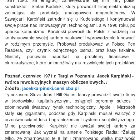
konstruktor - Stefan Kudelski, który prowadził firmę elektroniczną
zajmującą się produkcją analogowych magnetofonów. W
Szwajcarii Karpiński zatrudnił się u Kudelskiego i kontynuował
swoje prace nad innowacyjnymi technologiami, a w 1990 roku, po
upadku komunizmu, Karpiński powrócił do Polski z nadzieją na
kontynuowanie swojej kariery naukowej i wprowadzenie innowacji
w rodzimym przemyśle. Próbował produkować w Polsce Pen
Readera, czyli czytnik odręcznego pisma, oraz kasy fiskalne.
Niestety, ponownie napotkał na problemy finansowe i
biurokratyczne, które uniemożliwiły mu rozwinięcie tych projektów.
Poznań, czerwiec 1971 r. Targi w Poznaniu. Jacek Karpiński -
twórca rewolucyjnych maszyn obliczeniowych. /
Źródło:
jacekkarpinski.cemi.cba.pl
Tymczasem Steve Jobs i Bill Gates, którzy prowadzili swoje firmy
w środowisku kapitalistycznym, osiągnęli ogromny sukces i
zdominowali światowy rynek technologiczny. Apple i Microsoft
stały się gigantami, podczas gdy Karpiński musiał walczyć z
przeciwnościami losu i ograniczeniami systemu socjalistycznego.
Mimo przeciwności, Karpiński nie uważał swojej kariery za
zmarnowaną. Jak wyznał na antenie Polskiego Radia: "Żałuję
tylko, że zmarnowano te 8 lat i zmarnowano wielką możliwość