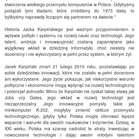
stworzenia wielkiego przemysłu komputerów w Polsce. Gdybyśmy
podążali tymi śladami, które zrobiliśmy do 1973 dalej, to
bylibyśmy naprawdę liczącym się partnerem na świecie."
Historia Jacka Karpińskiego jest ważnym przypomnieniem o
wpływie polityki i systemu na rozwój nauki oraz technologii. Jego
talent, ambicja i innowacyjność zostaną zapamiętane jako
wyjątkowy wkład w dziedzinę informatyki, choć niestety nie
doceniony i nie wykorzystany w pełni przez system, w którym żył.
Jacek Karpiński zmarł 21 lutego 2010 roku, pozostawiając po
sobie dziedzictwo innowacji, które nie zostało w pełni docenione
ani wykorzystane. Jego życie pokazuje, jak niekorzystne warunki
polityczne i ekonomiczne mogą wpłynąć na rozwój technologiczny
i potencjał jednostki. Mimo że Karpiński nie zyskał takiej sławy jak
Jobs czy Gates, jego wkład w rozwój technologii jest
niezaprzeczalny. Jego innowacyjne pomysły, takie jak
minikomputer K-202, mogłyby zmienić oblicze przemysłu
technologicznego, gdyby tylko Polska mogła oferować lepsze
wsparcie i warunki dla swoich naukowców i inżynierów. Dzisiaj, w
XXI wieku, Polska ma szansę nadrobić te straty, inwestując w
nowoczesne technologie i dając swoim młodym talentom