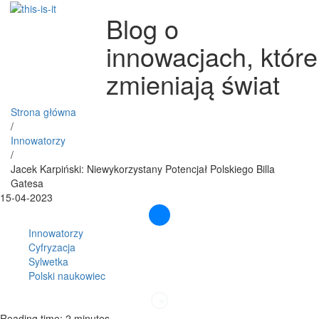
Blog o
innowacjach, które
zmieniają świat
Strona główna
/
Innowatorzy
/
Jacek Karpiński: Niewykorzystany Potencjał Polskiego Billa
Gatesa
15-04-2023
Innowatorzy
Cyfryzacja
Sylwetka
Polski naukowiec
Reading time: 2 minutes