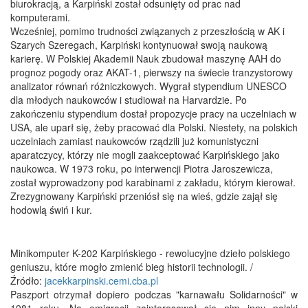
biurokracją, a Karpiński został odsunięty od prac nad
komputerami.
Wcześniej, pomimo trudności związanych z przeszłością w AK i
Szarych Szeregach, Karpiński kontynuował swoją naukową
karierę. W Polskiej Akademii Nauk zbudował maszynę AAH do
prognoz pogody oraz AKAT-1, pierwszy na świecie tranzystorowy
analizator równań różniczkowych. Wygrał stypendium UNESCO
dla młodych naukowców i studiował na Harvardzie. Po
zakończeniu stypendium dostał propozycje pracy na uczelniach w
USA, ale uparł się, żeby pracować dla Polski. Niestety, na polskich
uczelniach zamiast naukowców rządzili już komunistyczni
aparatczycy, którzy nie mogli zaakceptować Karpińskiego jako
naukowca. W 1973 roku, po interwencji Piotra Jaroszewicza,
został wyprowadzony pod karabinami z zakładu, którym kierował.
Zrezygnowany Karpiński przeniósł się na wieś, gdzie zajął się
hodowlą świń i kur.
Minikomputer K-202 Karpińskiego - rewolucyjne dzieło polskiego
geniuszu, które mogło zmienić bieg historii technologii. /
Źródło:
jacekkarpinski.cemi.cba.pl
Paszport otrzymał dopiero podczas "karnawału Solidarności" w
1981 roku. Na emigracji zainteresował się nim inny polski