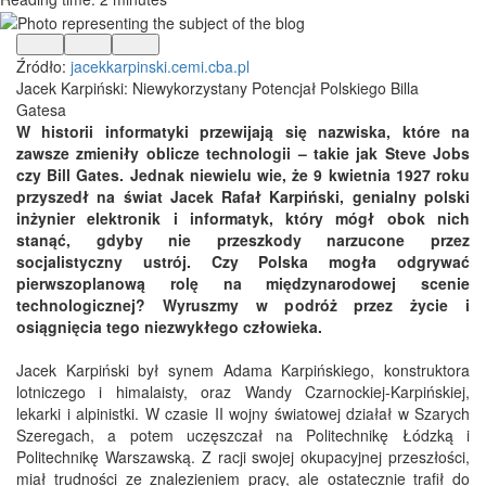
Źródło:
jacekkarpinski.cemi.cba.pl
Jacek Karpiński: Niewykorzystany Potencjał Polskiego Billa
Gatesa
W historii informatyki przewijają się nazwiska, które na
zawsze zmieniły oblicze technologii – takie jak Steve Jobs
czy Bill Gates. Jednak niewielu wie, że 9 kwietnia 1927 roku
przyszedł na świat Jacek Rafał Karpiński, genialny polski
inżynier elektronik i informatyk, który mógł obok nich
stanąć, gdyby nie przeszkody narzucone przez
socjalistyczny ustrój. Czy Polska mogła odgrywać
pierwszoplanową rolę na międzynarodowej scenie
technologicznej? Wyruszmy w podróż przez życie i
osiągnięcia tego niezwykłego człowieka.
Jacek Karpiński był synem Adama Karpińskiego, konstruktora
lotniczego i himalaisty, oraz Wandy Czarnockiej-Karpińskiej,
lekarki i alpinistki. W czasie II wojny światowej działał w Szarych
Szeregach, a potem uczęszczał na Politechnikę Łódzką i
Politechnikę Warszawską. Z racji swojej okupacyjnej przeszłości,
miał trudności ze znalezieniem pracy, ale ostatecznie trafił do