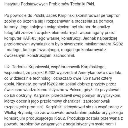
Instytutu Podstawowych Problemów Techniki PAN.
Po powrocie do Polski, Jacek Karpiński skonstruował perceptron
zdolny do uczenia się i rozpoznawania otoczenia za pomocą
kamery. Jego kolejnym osiągnięciem był skaner do analizy
fotografii zderzeń cząstek elementarnych wspomagany przez
komputer KAR-65 jego własnej konstrukcji. Jednak najbardziej
przełomowym wynalazkiem było stworzenie minikomputera K-202
- małego, taniego i wydajnego, mogącego konkurować z
ówczesnymi konstrukcjami zachodnimi.
Inż. Tadeusz Kupniewski, współpracownik Karpińskiego,
wspominał, że projekt K-202 wyprzedzał Amerykanów o dwa lata,
co w dziedzinie technologii oznaczało dwie lub nawet cztery
epoki. Niestety, pomysł K-202 nie został dobrze przyjęty przez
ówczesne władze komunistyczne w Polsce, gdyż nie przystawał
do ich doktryny. Karpiński przedstawił swój pomysł Brytyjczykom,
którzy docenili jego przełomowy charakter i zaproponowali
rozpoczęcie produkcji. Karpiński zdecydował się na współpracę z
Wielką Brytanią, co zaowocowało powstaniem polsko-brytyjskiego
konsorcjum produkującego K-202. Produkcja została przerwana z
powodu problemów związanych z socjalistycznym systemem i