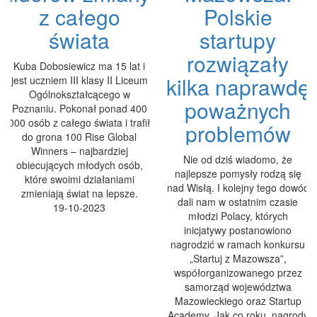
z całego
Polskie
świata
startupy
rozwiązały
Kuba Dobosiewicz ma 15 lat i
kilka naprawdę
jest uczniem III klasy II Liceum
Ogólnokształcącego w
poważnych
Poznaniu. Pokonał ponad 400
000 osób z całego świata i trafił
problemów
do grona 100 Rise Global
Winners – najbardziej
Nie od dziś wiadomo, że
obiecujących młodych osób,
najlepsze pomysły rodzą się
które swoimi działaniami
nad Wisłą. I kolejny tego dowód
zmieniają świat na lepsze.
dali nam w ostatnim czasie
19-10-2023
młodzi Polacy, których
inicjatywy postanowiono
nagrodzić w ramach konkursu
„Startuj z Mazowsza”,
współorganizowanego przez
samorząd województwa
Mazowieckiego oraz Startup
Academy. Jak co roku, nagrody