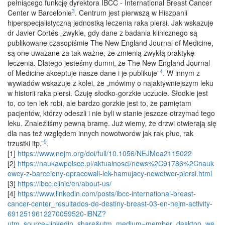
pełniącego funkcję dyrektora IBCC - International Breast Cancer
3
Center w Barcelonie
. Centrum jest pierwszą w Hiszpanii
hiperspecjalistyczną jednostką leczenia raka piersi. Jak wskazuje
dr Javier Cortés „zwykle, gdy dane z badania klinicznego są
publikowane czasopiśmie The New England Journal of Medicine,
są one uważane za tak ważne, że zmienią zwykłą praktykę
leczenia. Dlatego jesteśmy dumni, że The New England Journal
4
of Medicine akceptuje nasze dane i je publikuje”
. W innym z
wywiadów wskazuje z kolei, że „mówimy o najaktywniejszym leku
w historii raka piersi. Czuję słodko-gorzkie uczucie. Słodkie jest
to, co ten lek robi, ale bardzo gorzkie jest to, że pamiętam
pacjentów, którzy odeszli i nie byli w stanie jeszcze otrzymać tego
leku. Znaleźliśmy pewną bramę. Już wiemy, że drzwi otwierają się
dla nas też względem innych nowotworów jak rak płuc, rak
5
trzustki itp.”
.
[1]
https://www.nejm.org/doi/full/10.1056/NEJMoa2115022
[2]
https://naukawpolsce.pl/aktualnosci/news%2C91786%2Cnauk
owcy-z-barcelony-opracowali-lek-hamujacy-nowotwor-piersi.html
[3]
https://ibcc.clinic/en/about-us/
[4]
https://www.linkedin.com/posts/ibcc-international-breast-
cancer-center_resultados-de-destiny-breast-03-en-nejm-activity-
6912519612270059520-iBNZ?
utm_source=linkedin_share&utm_medium=member_desktop_we