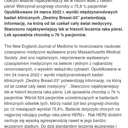
Odkryto właśnie najaktywniejszy lek w historii walki z rakiem
piersi! Wstrzymał progresję choroby u 75,8 % pacjentów!
Opublikowane 24 marca 2022 r. wyniki międzynarodowych
badań klinicznych „Destiny Breast-03” potwierdzają
informację, na którą od lat czekał cały świat medycyny.
Stworzono najaktywniejszy lek w historii leczenia raka piersi.
Lek spowalnia chorobę u 76 % pacjentów.
The New England Journal of Medicine to recenzowane naukowe
czasopismo medyczne wydawane przez Massachusetts Medical
Society. Jest ono najstarszym, nieprzerwanie wydawanym
czasopismem medycznym na świecie i jednym z najbardziej
renomowanych, o wysokim wskaźniku cytowań. Opublikowane w
nim 24 marca 2022 r. wyniki międzynarodowych badań
klinicznych „Destiny Breast-03” potwierdzają informację, na którą
1
od lat czekał cały świat medycyny
. Stworzono najaktywniejszy
lek w historii leczenia raka piersi. Lek spowalnia chorobę u 76 %
pacjentów. Wśród 524 pacjentów uczestniczących w badaniach
klinicznych odsetek tych, którzy nadal żyli bez progresji choroby
po 12 miesiącach wyniósł 75,8%. Badanie dotyczyło chorych na
najgorzej rokujący podtyp raka piersi HER2+. Rak HER2 dodatni
cechuje się wysoką agresywnością nawet w jego bardzo
wczesnym stadium. Do dziś standardem leczenia wczesnego i