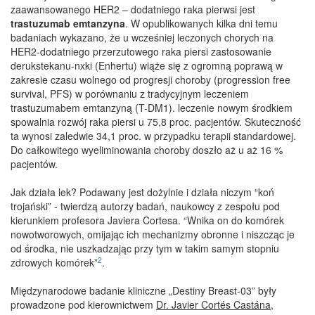
zaawansowanego HER2 – dodatniego raka pierwsi jest
trastuzumab emtanzyna
. W opublikowanych kilka dni temu
badaniach wykazano, że u wcześniej leczonych chorych na
HER2-dodatniego przerzutowego raka piersi zastosowanie
derukstekanu-nxki (Enhertu) wiąże się z ogromną poprawą w
zakresie czasu wolnego od progresji choroby (progression free
survival, PFS) w porównaniu z tradycyjnym leczeniem
trastuzumabem emtanzyną (T-DM1). leczenie nowym środkiem
spowalnia rozwój raka piersi u 75,8 proc. pacjentów. Skuteczność
ta wynosi zaledwie 34,1 proc. w przypadku terapii standardowej.
Do całkowitego wyeliminowania choroby doszło aż u aż 16 %
pacjentów.
Jak działa lek? Podawany jest dożylnie i działa niczym “koń
trojański” - twierdzą autorzy badań, naukowcy z zespołu pod
kierunkiem profesora Javiera Cortesa. “Wnika on do komórek
nowotworowych, omijając ich mechanizmy obronne i niszcząc je
od środka, nie uszkadzając przy tym w takim samym stopniu
2
zdrowych komórek”
.
Międzynarodowe badanie kliniczne „Destiny Breast-03” były
prowadzone pod kierownictwem
Dr. Javier Cortés Castána
,