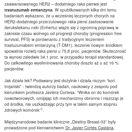
zaawansowanego HER2 – dodatniego raka pierwsi jest
trastuzumab emtanzyna
. W opublikowanych kilka dni temu
badaniach wykazano, że u wcześniej leczonych chorych na
HER2-dodatniego przerzutowego raka piersi zastosowanie
derukstekanu-nxki (Enhertu) wiąże się z ogromną poprawą w
zakresie czasu wolnego od progresji choroby (progression free
survival, PFS) w porównaniu z tradycyjnym leczeniem
trastuzumabem emtanzyną (T-DM1). leczenie nowym środkiem
spowalnia rozwój raka piersi u 75,8 proc. pacjentów. Skuteczność
ta wynosi zaledwie 34,1 proc. w przypadku terapii standardowej.
Do całkowitego wyeliminowania choroby doszło aż u aż 16 %
pacjentów.
Jak działa lek? Podawany jest dożylnie i działa niczym “koń
trojański” - twierdzą autorzy badań, naukowcy z zespołu pod
kierunkiem profesora Javiera Cortesa. “Wnika on do komórek
nowotworowych, omijając ich mechanizmy obronne i niszcząc je
od środka, nie uszkadzając przy tym w takim samym stopniu
2
zdrowych komórek”
.
Międzynarodowe badanie kliniczne „Destiny Breast-03” były
prowadzone pod kierownictwem
Dr. Javier Cortés Castána
,