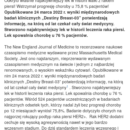
Odkryto właśnie najaktywniejszy lek w historii walki z rakiem
piersi! Wstrzymał progresję choroby u 75,8 % pacjentów!
Opublikowane 24 marca 2022 r. wyniki międzynarodowych
badań klinicznych „Destiny Breast-03” potwierdzają
informację, na którą od lat czekał cały świat medycyny.
Stworzono najaktywniejszy lek w historii leczenia raka piersi.
Lek spowalnia chorobę u 76 % pacjentów.
The New England Journal of Medicine to recenzowane naukowe
czasopismo medyczne wydawane przez Massachusetts Medical
Society. Jest ono najstarszym, nieprzerwanie wydawanym
czasopismem medycznym na świecie i jednym z najbardziej
renomowanych, o wysokim wskaźniku cytowań. Opublikowane w
nim 24 marca 2022 r. wyniki międzynarodowych badań
klinicznych „Destiny Breast-03” potwierdzają informację, na którą
1
od lat czekał cały świat medycyny
. Stworzono najaktywniejszy
lek w historii leczenia raka piersi. Lek spowalnia chorobę u 76 %
pacjentów. Wśród 524 pacjentów uczestniczących w badaniach
klinicznych odsetek tych, którzy nadal żyli bez progresji choroby
po 12 miesiącach wyniósł 75,8%. Badanie dotyczyło chorych na
najgorzej rokujący podtyp raka piersi HER2+. Rak HER2 dodatni
cechuje się wysoką agresywnością nawet w jego bardzo
wczesnym stadium. Do dziś standardem leczenia wczesnego i