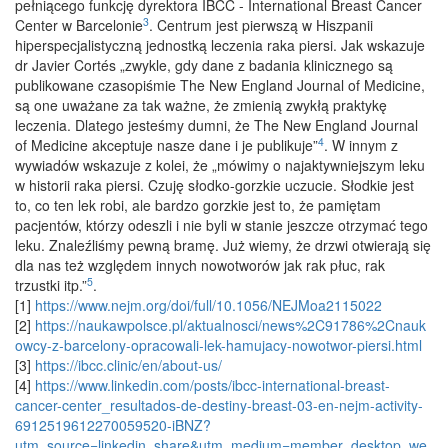
pełniącego funkcję dyrektora IBCC - International Breast Cancer
3
Center w Barcelonie
. Centrum jest pierwszą w Hiszpanii
hiperspecjalistyczną jednostką leczenia raka piersi. Jak wskazuje
dr Javier Cortés „zwykle, gdy dane z badania klinicznego są
publikowane czasopiśmie The New England Journal of Medicine,
są one uważane za tak ważne, że zmienią zwykłą praktykę
leczenia. Dlatego jesteśmy dumni, że The New England Journal
4
of Medicine akceptuje nasze dane i je publikuje”
. W innym z
wywiadów wskazuje z kolei, że „mówimy o najaktywniejszym leku
w historii raka piersi. Czuję słodko-gorzkie uczucie. Słodkie jest
to, co ten lek robi, ale bardzo gorzkie jest to, że pamiętam
pacjentów, którzy odeszli i nie byli w stanie jeszcze otrzymać tego
leku. Znaleźliśmy pewną bramę. Już wiemy, że drzwi otwierają się
dla nas też względem innych nowotworów jak rak płuc, rak
5
trzustki itp.”
.
[1]
https://www.nejm.org/doi/full/10.1056/NEJMoa2115022
[2]
https://naukawpolsce.pl/aktualnosci/news%2C91786%2Cnauk
owcy-z-barcelony-opracowali-lek-hamujacy-nowotwor-piersi.html
[3]
https://ibcc.clinic/en/about-us/
[4]
https://www.linkedin.com/posts/ibcc-international-breast-
cancer-center_resultados-de-destiny-breast-03-en-nejm-activity-
6912519612270059520-iBNZ?
utm_source=linkedin_share&utm_medium=member_desktop_we