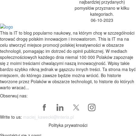
najbardziej przydanych)
pomysłów przyznano w kilku
kategoriach.
06-10-2023
This is IT to blog popularno naukowy, na którym chcę w szczególności
torować drogę polskim innowacjom i innowatorom. This is IT ma na
celu stworzyć miejsce promocji polskiej kreatywności w obszarze
technologii, pomagając im dotrzeć do opinii publicznej. W mediach
społecznościowych każdego dnia niemal 100 000 Polaków zapoznaje
się z moimi treściami chwalącymi naszą innowacyjność. Wpisy takie
bardzo szybko nikną jednak w gąszczu innych treści. Ta strona ma być
miejscem, do którego zawsze będzie można wrócić. Bo historie
tworzone przez Polaków w obszarze technologii, to historie do których
warto wracać...
Obserwuj nas:
Write to us:
maciej_kawecki@interia.pl
Polityka prywatności
Skontaktuj się z nami: