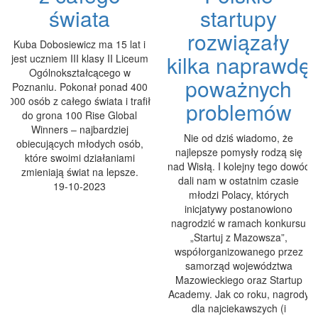
świata
startupy
rozwiązały
Kuba Dobosiewicz ma 15 lat i
kilka naprawdę
jest uczniem III klasy II Liceum
Ogólnokształcącego w
poważnych
Poznaniu. Pokonał ponad 400
000 osób z całego świata i trafił
problemów
do grona 100 Rise Global
Winners – najbardziej
Nie od dziś wiadomo, że
obiecujących młodych osób,
najlepsze pomysły rodzą się
które swoimi działaniami
nad Wisłą. I kolejny tego dowód
zmieniają świat na lepsze.
dali nam w ostatnim czasie
19-10-2023
młodzi Polacy, których
inicjatywy postanowiono
nagrodzić w ramach konkursu
„Startuj z Mazowsza”,
współorganizowanego przez
samorząd województwa
Mazowieckiego oraz Startup
Academy. Jak co roku, nagrody
dla najciekawszych (i