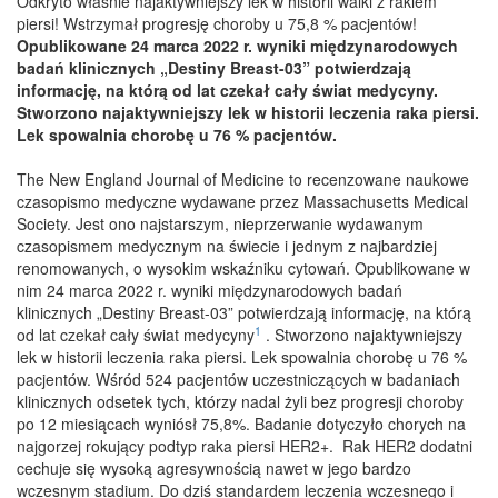
Odkryto właśnie najaktywniejszy lek w historii walki z rakiem
piersi! Wstrzymał progresję choroby u 75,8 % pacjentów!
Opublikowane 24 marca 2022 r. wyniki międzynarodowych
badań klinicznych „Destiny Breast-03” potwierdzają
informację, na którą od lat czekał cały świat medycyny.
Stworzono najaktywniejszy lek w historii leczenia raka piersi.
Lek spowalnia chorobę u 76 % pacjentów.
The New England Journal of Medicine to recenzowane naukowe
czasopismo medyczne wydawane przez Massachusetts Medical
Society. Jest ono najstarszym, nieprzerwanie wydawanym
czasopismem medycznym na świecie i jednym z najbardziej
renomowanych, o wysokim wskaźniku cytowań. Opublikowane w
nim 24 marca 2022 r. wyniki międzynarodowych badań
klinicznych „Destiny Breast-03” potwierdzają informację, na którą
1
od lat czekał cały świat medycyny
. Stworzono najaktywniejszy
lek w historii leczenia raka piersi. Lek spowalnia chorobę u 76 %
pacjentów. Wśród 524 pacjentów uczestniczących w badaniach
klinicznych odsetek tych, którzy nadal żyli bez progresji choroby
po 12 miesiącach wyniósł 75,8%. Badanie dotyczyło chorych na
najgorzej rokujący podtyp raka piersi HER2+. Rak HER2 dodatni
cechuje się wysoką agresywnością nawet w jego bardzo
wczesnym stadium. Do dziś standardem leczenia wczesnego i