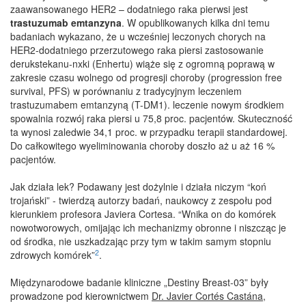
zaawansowanego HER2 – dodatniego raka pierwsi jest
trastuzumab emtanzyna
. W opublikowanych kilka dni temu
badaniach wykazano, że u wcześniej leczonych chorych na
HER2-dodatniego przerzutowego raka piersi zastosowanie
derukstekanu-nxki (Enhertu) wiąże się z ogromną poprawą w
zakresie czasu wolnego od progresji choroby (progression free
survival, PFS) w porównaniu z tradycyjnym leczeniem
trastuzumabem emtanzyną (T-DM1). leczenie nowym środkiem
spowalnia rozwój raka piersi u 75,8 proc. pacjentów. Skuteczność
ta wynosi zaledwie 34,1 proc. w przypadku terapii standardowej.
Do całkowitego wyeliminowania choroby doszło aż u aż 16 %
pacjentów.
Jak działa lek? Podawany jest dożylnie i działa niczym “koń
trojański” - twierdzą autorzy badań, naukowcy z zespołu pod
kierunkiem profesora Javiera Cortesa. “Wnika on do komórek
nowotworowych, omijając ich mechanizmy obronne i niszcząc je
od środka, nie uszkadzając przy tym w takim samym stopniu
2
zdrowych komórek”
.
Międzynarodowe badanie kliniczne „Destiny Breast-03” były
prowadzone pod kierownictwem
Dr. Javier Cortés Castána
,