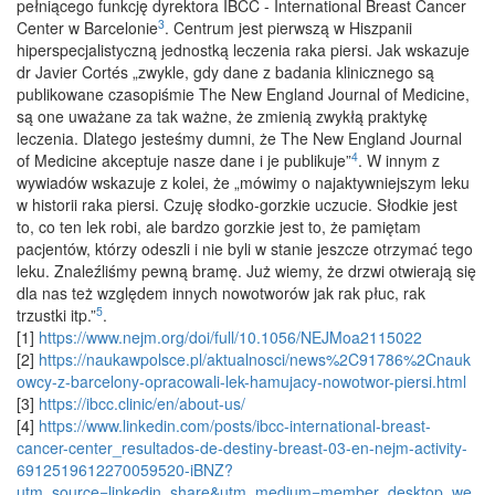
pełniącego funkcję dyrektora IBCC - International Breast Cancer
3
Center w Barcelonie
. Centrum jest pierwszą w Hiszpanii
hiperspecjalistyczną jednostką leczenia raka piersi. Jak wskazuje
dr Javier Cortés „zwykle, gdy dane z badania klinicznego są
publikowane czasopiśmie The New England Journal of Medicine,
są one uważane za tak ważne, że zmienią zwykłą praktykę
leczenia. Dlatego jesteśmy dumni, że The New England Journal
4
of Medicine akceptuje nasze dane i je publikuje”
. W innym z
wywiadów wskazuje z kolei, że „mówimy o najaktywniejszym leku
w historii raka piersi. Czuję słodko-gorzkie uczucie. Słodkie jest
to, co ten lek robi, ale bardzo gorzkie jest to, że pamiętam
pacjentów, którzy odeszli i nie byli w stanie jeszcze otrzymać tego
leku. Znaleźliśmy pewną bramę. Już wiemy, że drzwi otwierają się
dla nas też względem innych nowotworów jak rak płuc, rak
5
trzustki itp.”
.
[1]
https://www.nejm.org/doi/full/10.1056/NEJMoa2115022
[2]
https://naukawpolsce.pl/aktualnosci/news%2C91786%2Cnauk
owcy-z-barcelony-opracowali-lek-hamujacy-nowotwor-piersi.html
[3]
https://ibcc.clinic/en/about-us/
[4]
https://www.linkedin.com/posts/ibcc-international-breast-
cancer-center_resultados-de-destiny-breast-03-en-nejm-activity-
6912519612270059520-iBNZ?
utm_source=linkedin_share&utm_medium=member_desktop_we