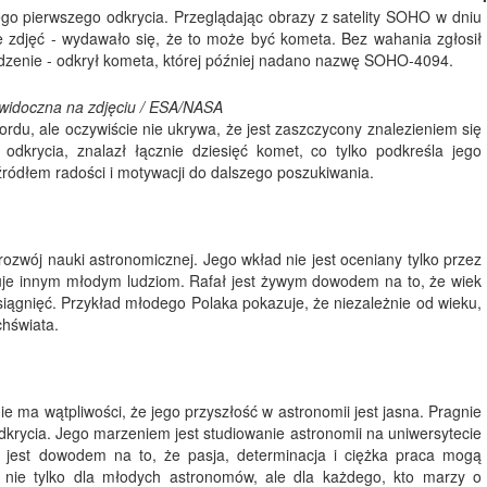
ego pierwszego odkrycia. Przeglądając obrazy z satelity SOHO w dniu
e zdjęć - wydawało się, że to może być kometa. Bez wahania zgłosił
erdzenie - odkrył kometa, której później nadano nazwę SOHO-4094.
 widoczna na zdjęciu / ESA/NASA
ordu, ale oczywiście nie ukrywa, że jest zaszczycony znalezieniem się
krycia, znalazł łącznie dziesięć komet, co tylko podkreśla jego
 źródłem radości i motywacji do dalszego poszukiwania.
zwój nauki astronomicznej. Jego wkład nie jest oceniany tylko przez
azuje innym młodym ludziom. Rafał jest żywym dowodem na to, że wiek
siągnięć. Przykład młodego Polaka pokazuje, że niezależnie od wieku,
chświata.
e ma wątpliwości, że jego przyszłość w astronomii jest jasna. Pragnie
odkrycia. Jego marzeniem jest studiowanie astronomii na uniwersytecie
 jest dowodem na to, że pasja, determinacja i ciężka praca mogą
ją nie tylko dla młodych astronomów, ale dla każdego, kto marzy o