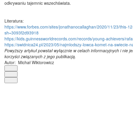
odkrywaniu tajemnic wszechświata.
Literatura:
https://www.forbes.com/sites/jonathanocallaghan/2020/11/23/this-12
sh=3093f2d93918
https://kids.guinnessworldrecords.com/records/young-achievers/rafal
https://swidnica24.pl/2023/05/najmlodszy-lowca-komet-na-swiecie-nas
Powyższy artykuł powstał wyłącznie w celach informacyjnych i nie j
korzyści związanych z jego publikacją.
Autor:
Michał Wiktorowicz