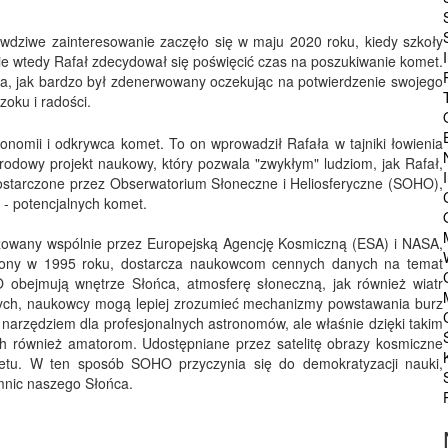
awdziwe zainteresowanie zaczęło się w maju 2020 roku, kiedy szkoły
e wtedy Rafał zdecydował się poświęcić czas na poszukiwanie komet.
la, jak bardzo był zdenerwowany oczekując na potwierdzenie swojego
zoku i radości.
ronomii i odkrywca komet. To on wprowadził Rafała w tajniki łowienia
rodowy projekt naukowy, który pozwala "zwykłym" ludziom, jak Rafał,
ostarczone przez Obserwatorium Słoneczne i Heliosferyczne (SOHO),
 - potencjalnych komet.
izowany wspólnie przez Europejską Agencję Kosmiczną (ESA) i NASA,
rzelony w 1995 roku, dostarcza naukowcom cennych danych na temat
HO obejmują wnętrze Słońca, atmosferę słoneczną, jak również wiatr
anych, naukowcy mogą lepiej zrozumieć mechanizmy powstawania burz
narzędziem dla profesjonalnych astronomów, ale właśnie dzięki takim
ch również amatorom. Udostępniane przez satelitę obrazy kosmiczne
etu. W ten sposób SOHO przyczynia się do demokratyzacji nauki,
mnic naszego Słońca.