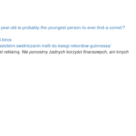
-year-old-is-probably-the-youngest-person-to-ever-find-a-comet/?
-biros
toletni-swidniczanin-trafil-do-ksiegi-rekordow-guinnessa/
est reklamą. Nie ponosimy żadnych korzyści finansowych, ani innych