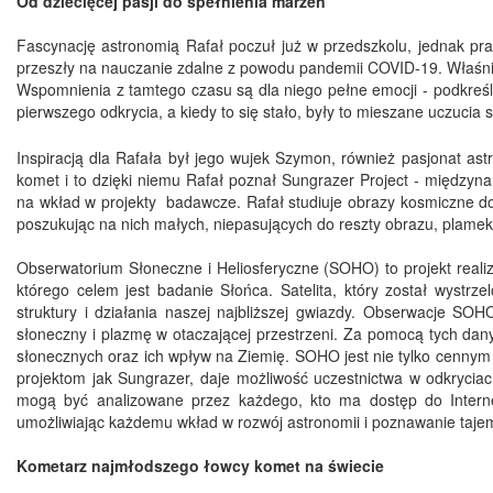
Od dziecięcej pasji do spełnienia marzeń
Fascynację astronomią Rafał poczuł już w przedszkolu, jednak pr
przeszły na nauczanie zdalne z powodu pandemii COVID-19. Właśni
Wspomnienia z tamtego czasu są dla niego pełne emocji - podkreś
pierwszego odkrycia, a kiedy to się stało, były to mieszane uczucia s
Inspiracją dla Rafała był jego wujek Szymon, również pasjonat ast
komet i to dzięki niemu Rafał poznał Sungrazer Project - międzyna
na wkład w projekty badawcze. Rafał studiuje obrazy kosmiczne d
poszukując na nich małych, niepasujących do reszty obrazu, plamek
Obserwatorium Słoneczne i Heliosferyczne (SOHO) to projekt real
którego celem jest badanie Słońca. Satelita, który został wyst
struktury i działania naszej najbliższej gwiazdy. Obserwacje SO
słoneczny i plazmę w otaczającej przestrzeni. Za pomocą tych d
słonecznych oraz ich wpływ na Ziemię. SOHO jest nie tylko cennym 
projektom jak Sungrazer, daje możliwość uczestnictwa w odkrycia
mogą być analizowane przez każdego, kto ma dostęp do Intern
umożliwiając każdemu wkład w rozwój astronomii i poznawanie taje
Kometarz najmłodszego łowcy komet na świecie