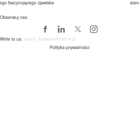
tego fascynującego zjawiska
stan
Obserwuj nas:
Write to us:
maciej_kawecki@interia.pl
Polityka prywatności