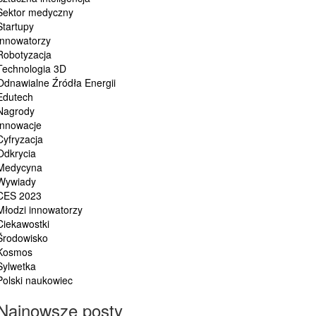
Sektor medyczny
Startupy
Innowatorzy
Robotyzacja
Technologia 3D
Odnawialne Źródła Energii
Edutech
Nagrody
Innowacje
Cyfryzacja
Odkrycia
Medycyna
Wywiady
CES 2023
Młodzi innowatorzy
Ciekawostki
Środowisko
Kosmos
Sylwetka
Polski naukowiec
Najnowsze posty