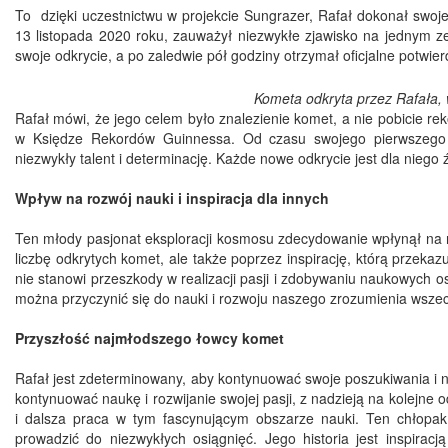
To dzięki uczestnictwu w projekcie Sungrazer, Rafał dokonał swoj
13 listopada 2020 roku, zauważył niezwykłe zjawisko na jednym z
swoje odkrycie, a po zaledwie pół godziny otrzymał oficjalne potwi
Kometa odkryta przez Rafała,
Rafał mówi, że jego celem było znalezienie komet, a nie pobicie rek
w Księdze Rekordów Guinnessa. Od czasu swojego pierwszego od
niezwykły talent i determinację. Każde nowe odkrycie jest dla niego
Wpływ na rozwój nauki i inspiracja dla innych
Ten młody pasjonat eksploracji kosmosu zdecydowanie wpłynął na ro
liczbę odkrytych komet, ale także poprzez inspirację, którą przek
nie stanowi przeszkody w realizacji pasji i zdobywaniu naukowych o
można przyczynić się do nauki i rozwoju naszego zrozumienia wsze
Przyszłość najmłodszego łowcy komet
Rafał jest zdeterminowany, aby kontynuować swoje poszukiwania i ni
kontynuować naukę i rozwijanie swojej pasji, z nadzieją na kolejne 
i dalsza praca w tym fascynującym obszarze nauki. Ten chłopak
prowadzić do niezwykłych osiągnięć. Jego historia jest inspirac