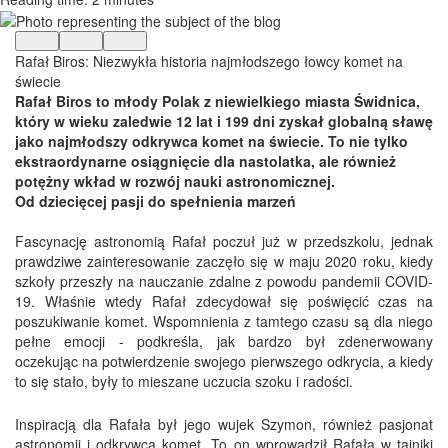
Rafał Biros: Niezwykła historia najmłodszego łowcy komet na
świecie
Rafał Biros to młody Polak z niewielkiego miasta Świdnica,
który w wieku zaledwie 12 lat i 199 dni zyskał globalną sławę
jako najmłodszy odkrywca komet na świecie. To nie tylko
ekstraordynarne osiągnięcie dla nastolatka, ale również
potężny wkład w rozwój nauki astronomicznej.
Od dziecięcej pasji do spełnienia marzeń
Fascynację astronomią Rafał poczuł już w przedszkolu, jednak
prawdziwe zainteresowanie zaczęło się w maju 2020 roku, kiedy
szkoły przeszły na nauczanie zdalne z powodu pandemii COVID-
19. Właśnie wtedy Rafał zdecydował się poświęcić czas na
poszukiwanie komet. Wspomnienia z tamtego czasu są dla niego
pełne emocji - podkreśla, jak bardzo był zdenerwowany
oczekując na potwierdzenie swojego pierwszego odkrycia, a kiedy
to się stało, były to mieszane uczucia szoku i radości.
Inspiracją dla Rafała był jego wujek Szymon, również pasjonat
astronomii i odkrywca komet. To on wprowadził Rafała w tajniki