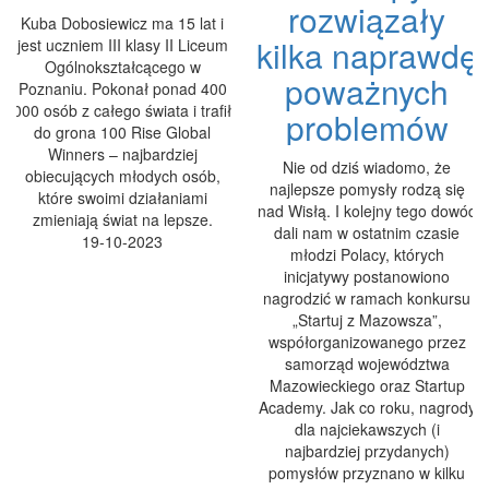
rozwiązały
Kuba Dobosiewicz ma 15 lat i
kilka naprawdę
jest uczniem III klasy II Liceum
Ogólnokształcącego w
poważnych
Poznaniu. Pokonał ponad 400
000 osób z całego świata i trafił
problemów
do grona 100 Rise Global
Winners – najbardziej
Nie od dziś wiadomo, że
obiecujących młodych osób,
najlepsze pomysły rodzą się
które swoimi działaniami
nad Wisłą. I kolejny tego dowód
zmieniają świat na lepsze.
dali nam w ostatnim czasie
19-10-2023
młodzi Polacy, których
inicjatywy postanowiono
nagrodzić w ramach konkursu
„Startuj z Mazowsza”,
współorganizowanego przez
samorząd województwa
Mazowieckiego oraz Startup
Academy. Jak co roku, nagrody
dla najciekawszych (i
najbardziej przydanych)
pomysłów przyznano w kilku