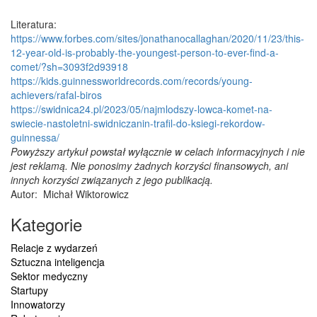
Literatura:
https://www.forbes.com/sites/jonathanocallaghan/2020/11/23/this-
12-year-old-is-probably-the-youngest-person-to-ever-find-a-
comet/?sh=3093f2d93918
https://kids.guinnessworldrecords.com/records/young-
achievers/rafal-biros
https://swidnica24.pl/2023/05/najmlodszy-lowca-komet-na-
swiecie-nastoletni-swidniczanin-trafil-do-ksiegi-rekordow-
guinnessa/
Powyższy artykuł powstał wyłącznie w celach informacyjnych i nie
jest reklamą. Nie ponosimy żadnych korzyści finansowych, ani
innych korzyści związanych z jego publikacją.
Autor:
Michał Wiktorowicz
Kategorie
Relacje z wydarzeń
Sztuczna inteligencja
Sektor medyczny
Startupy
Innowatorzy