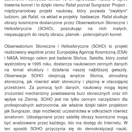
łowienia komet i to dzięki niemu Rafał poznał Sungrazer Project -
międzynarodowy projekt naukowy, który pozwala "zwykłym"
ludziom, jak Rafał, na wkład w projekty badawcze. Rafał studiuje
obrazy kosmiczne dostarczone przez Obserwatorium Słoneczne i
Heliosferyczne (SOHO), poszukując na nich małych,
niepasujących do reszty obrazu, plamek - potencjalnych komet.
Obserwatorium Słoneczne i Heliosferyczne (SOHO) to projekt
realizowany wspólnie przez Europejską Agencję Kosmiczną (ESA)
i NASA, którego celem jest badanie Słońca. Satelita, który został
wystrzelony w 1995 roku, dostarcza naukowcom cennych danych
na temat struktury i działania naszej najbliższej gwiazdy.
Obserwacje SOHO obejmują wnętrze Słońca, atmosferę
słoneczną, jak również wiatr słoneczny i plazmę w otaczającej
przestrzeni. Za pomocą tych danych, naukowcy mogą lepiej
zrozumieć mechanizmy powstawania burz słonecznych oraz ich
wpływ na Ziemię. SOHO jest nie tylko cennym narzędziem dla
profesjonalnych astronomów, ale właśnie dzięki takim projektom
jak Sungrazer, daje możliwość uczestnictwa w odkryciach również
amatorom. Udostępniane przez satelitę obrazy kosmiczne mogą
być analizowane przez każdego, kto ma dostęp do Internetu. W
ten sposób SOHO przyczynia się do demokratyzacji nauki,