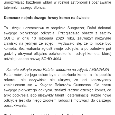
umożliwiając każdemu wkład w rozwój astronomii i poznawanie
tajemnic naszego Słońca.
Kometarz najmłodszego łowcy komet na świecie
To dzięki uczestnictwu w projekcie Sungrazer, Rafał dokonał
swojego pierwszego odkrycia. Przeglądając obrazy z satelity
SOHO w dniu 13 listopada 2020 roku, zauważył niezwykłe
zjawisko na jednym ze zdjęć - wydawało się, że to może być
kometa. Bez wahania zgłosił swoje odkrycie, a po zaledwie pół
godziny otrzymał oficjalne potwierdzenie - odkrył kometa, której
później nadano nazwę SOHO-4094.
Kometa odkryta przez Rafała, widoczna na zdjęciu / ESA/NASA
Rafał mówi, że jego celem było znalezienie komet, a nie pobicie
rekordu, ale oczywiście nie ukrywa, że jest zaszczycony
znalezieniem się w Księdze Rekordów Guinnessa. Od czasu
swojego pierwszego odkrycia, znalazł łącznie dziesięć komet, co
tylko podkreśla jego niezwykły talent i determinację. Każde nowe
odkrycie jest dla niego źródłem radości i motywacji do dalszego
poszukiwania.