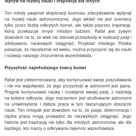
Wpływ na rozwój nauki i inspiracja dla innych
Ten młody pasjonat eksploracji kosmosu zdecydowanie wpłynął
na rozwój nauki astronomicznej. Jego wkład nie jest oceniany
tylko przez liczbę odkrytych komet, ale także poprzez inspirację,
którą przekazuje innym młodym ludziom. Rafał jest żywym
dowodem na to, że wiek nie stanowi przeszkody w realizacji pasji i
zdobywaniu naukowych osiągnięć. Przykład młodego Polaka
pokazuje, że niezależnie od wieku, można przyczynić się do nauki
i rozwoju naszego zrozumienia wszechświata.
Przyszłość najmłodszego łowcy komet
Rafał jest zdeterminowany, aby kontynuować swoje poszukiwania
i nie ma wątpliwości, że jego przyszłość w astronomii jest jasna.
Pragnie kontynuować naukę i rozwijanie swojej pasji, z nadzieją
na kolejne odkrycia. Jego marzeniem jest studiowanie astronomii
na uniwersytecie i dalsza praca w tym fascynującym obszarze
nauki. Ten chłopak jest dowodem na to, że pasja, determinacja i
ciężka praca mogą prowadzić do niezwykłych osiągnięć. Jego
historia jest inspiracją nie tylko dla młodych astronomów, ale dla
każdego, kto marzy o odkrywaniu tajemnic wszechświata.