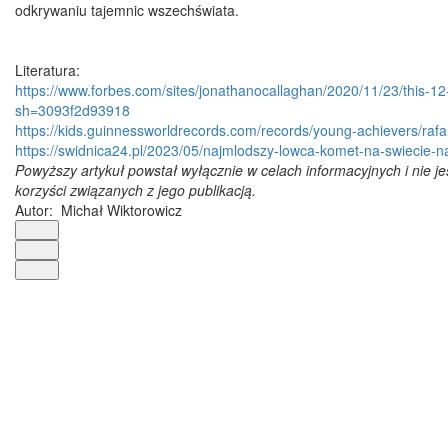
odkrywaniu tajemnic wszechświata.
Literatura:
https://www.forbes.com/sites/jonathanocallaghan/2020/11/23/this-12
sh=3093f2d93918
https://kids.guinnessworldrecords.com/records/young-achievers/rafal
https://swidnica24.pl/2023/05/najmlodszy-lowca-komet-na-swiecie-nas
Powyższy artykuł powstał wyłącznie w celach informacyjnych i nie j
korzyści związanych z jego publikacją.
Autor:
Michał Wiktorowicz