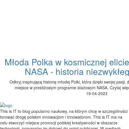
Młoda Polka w kosmicznej elici
NASA - historia niezwykłe
Odkryj inspirującą historię młodej Polki, która dzięki swojej pasji, 
miejsce w prestiżowym programie stażowym NASA. Czytaj więce
19-04-2023
This is IT to blog popularno naukowy, na którym chcę w szczególności
torować drogę polskim innowacjom i innowatorom. This is IT ma na
celu stworzyć miejsce promocji polskiej kreatywności w obszarze
technologii, pomagając im dotrzeć do opinii publicznej. W mediach