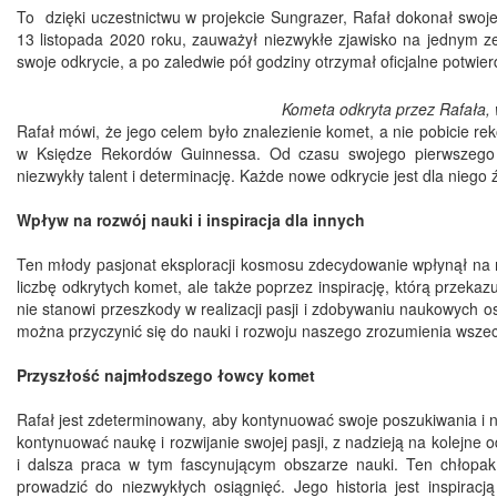
To dzięki uczestnictwu w projekcie Sungrazer, Rafał dokonał swoj
13 listopada 2020 roku, zauważył niezwykłe zjawisko na jednym z
swoje odkrycie, a po zaledwie pół godziny otrzymał oficjalne potwi
Kometa odkryta przez Rafała,
Rafał mówi, że jego celem było znalezienie komet, a nie pobicie rek
w Księdze Rekordów Guinnessa. Od czasu swojego pierwszego od
niezwykły talent i determinację. Każde nowe odkrycie jest dla niego
Wpływ na rozwój nauki i inspiracja dla innych
Ten młody pasjonat eksploracji kosmosu zdecydowanie wpłynął na ro
liczbę odkrytych komet, ale także poprzez inspirację, którą przek
nie stanowi przeszkody w realizacji pasji i zdobywaniu naukowych o
można przyczynić się do nauki i rozwoju naszego zrozumienia wsze
Przyszłość najmłodszego łowcy komet
Rafał jest zdeterminowany, aby kontynuować swoje poszukiwania i ni
kontynuować naukę i rozwijanie swojej pasji, z nadzieją na kolejne 
i dalsza praca w tym fascynującym obszarze nauki. Ten chłopak
prowadzić do niezwykłych osiągnięć. Jego historia jest inspirac