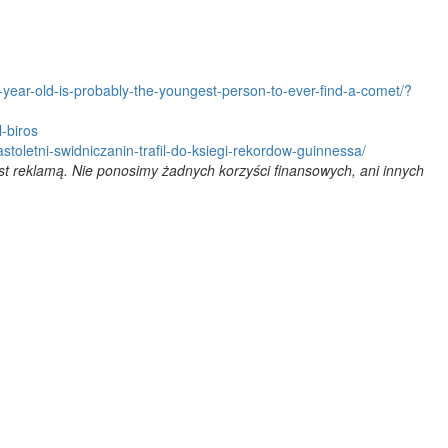
-year-old-is-probably-the-youngest-person-to-ever-find-a-comet/?
-biros
toletni-swidniczanin-trafil-do-ksiegi-rekordow-guinnessa/
est reklamą. Nie ponosimy żadnych korzyści finansowych, ani innych