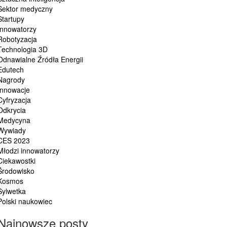
Sektor medyczny
Startupy
Innowatorzy
Robotyzacja
Technologia 3D
Odnawialne Źródła Energii
Edutech
Nagrody
Innowacje
Cyfryzacja
Odkrycia
Medycyna
Wywiady
CES 2023
Młodzi innowatorzy
Ciekawostki
Środowisko
Kosmos
Sylwetka
Polski naukowiec
Najnowsze posty