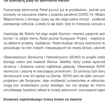
Od dziecięcej pasji do spełnienia marzeń
Fascynację astronomią Rafał poczuł już w przedszkolu, jednak pr
przeszły na nauczanie zdalne z powodu pandemii COVID-19. Właśni
Wspomnienia z tamtego czasu są dla niego pełne emocji - podkreś
pierwszego odkrycia, a kiedy to się stało, były to mieszane uczucia s
Inspiracją dla Rafała był jego wujek Szymon, również pasjonat ast
komet i to dzięki niemu Rafał poznał Sungrazer Project - międzyna
na wkład w projekty badawcze. Rafał studiuje obrazy kosmiczne d
poszukując na nich małych, niepasujących do reszty obrazu, plamek
Obserwatorium Słoneczne i Heliosferyczne (SOHO) to projekt real
którego celem jest badanie Słońca. Satelita, który został wyst
struktury i działania naszej najbliższej gwiazdy. Obserwacje SO
słoneczny i plazmę w otaczającej przestrzeni. Za pomocą tych d
słonecznych oraz ich wpływ na Ziemię. SOHO jest nie tylko cennym 
projektom jak Sungrazer, daje możliwość uczestnictwa w odkrycia
mogą być analizowane przez każdego, kto ma dostęp do Intern
umożliwiając każdemu wkład w rozwój astronomii i poznawanie taje
Kometarz najmłodszego łowcy komet na świecie