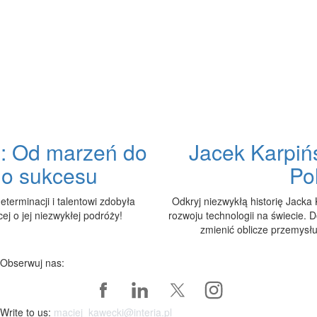
e: Od marzeń do
Jacek Karpiń
go sukcesu
Po
determinacji i talentowi zdobyła
Odkryj niezwykłą historię Jacka 
j o jej niezwykłej podróży!
rozwoju technologii na świecie. D
zmienić oblicze przemysłu
Obserwuj nas:
Write to us:
maciej_kawecki@interia.pl