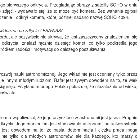
ego pierwszego odkrycia. Przeglądając obrazy z satelity SOHO w dniu
e zdjęć - wydawało się, że to może być kometa. Bez wahania zgłosił
erdzenie - odkrył kometa, której później nadano nazwę SOHO-4094.
 widoczna na zdjęciu / ESA/NASA
ordu, ale oczywiście nie ukrywa, że jest zaszczycony znalezieniem się
krycia, znalazł łącznie dziesięć komet, co tylko podkreśla jego
 źródłem radości i motywacji do dalszego poszukiwania.
zwój nauki astronomicznej. Jego wkład nie jest oceniany tylko przez
azuje innym młodym ludziom. Rafał jest żywym dowodem na to, że wiek
siągnięć. Przykład młodego Polaka pokazuje, że niezależnie od wieku,
chświata.
e ma wątpliwości, że jego przyszłość w astronomii jest jasna. Pragnie
odkrycia. Jego marzeniem jest studiowanie astronomii na uniwersytecie
 jest dowodem na to, że pasja, determinacja i ciężka praca mogą
ją nie tylko dla młodych astronomów, ale dla każdego, kto marzy o