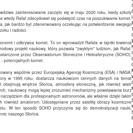
awdziwe zainteresowanie zaczęło się w maju 2020 roku, kiedy szkoły
e wtedy Rafał zdecydował się poświęcić czas na poszukiwanie komet.
la, jak bardzo był zdenerwowany oczekując na potwierdzenie swojego
zoku i radości.
ronomii i odkrywca komet. To on wprowadził Rafała w tajniki łowienia
rodowy projekt naukowy, który pozwala "zwykłym" ludziom, jak Rafał,
ostarczone przez Obserwatorium Słoneczne i Heliosferyczne (SOHO),
 - potencjalnych komet.
izowany wspólnie przez Europejską Agencję Kosmiczną (ESA) i NASA,
rzelony w 1995 roku, dostarcza naukowcom cennych danych na temat
HO obejmują wnętrze Słońca, atmosferę słoneczną, jak również wiatr
anych, naukowcy mogą lepiej zrozumieć mechanizmy powstawania burz
narzędziem dla profesjonalnych astronomów, ale właśnie dzięki takim
ch również amatorom. Udostępniane przez satelitę obrazy kosmiczne
etu. W ten sposób SOHO przyczynia się do demokratyzacji nauki,
mnic naszego Słońca.