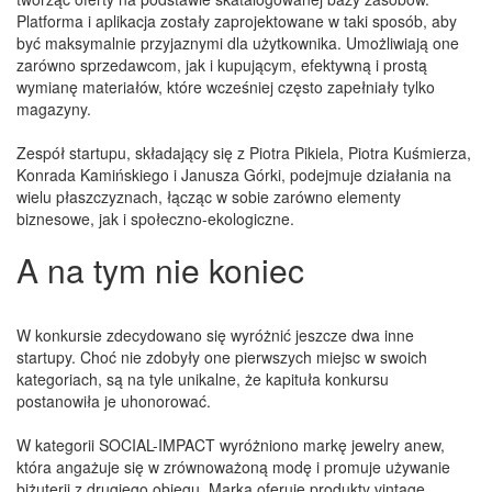
Platforma i aplikacja zostały zaprojektowane w taki sposób, aby
być maksymalnie przyjaznymi dla użytkownika. Umożliwiają one
zarówno sprzedawcom, jak i kupującym, efektywną i prostą
wymianę materiałów, które wcześniej często zapełniały tylko
magazyny.
Zespół startupu, składający się z Piotra Pikiela, Piotra Kuśmierza,
Konrada Kamińskiego i Janusza Górki, podejmuje działania na
wielu płaszczyznach, łącząc w sobie zarówno elementy
biznesowe, jak i społeczno-ekologiczne.
A na tym nie koniec
W konkursie zdecydowano się wyróżnić jeszcze dwa inne
startupy. Choć nie zdobyły one pierwszych miejsc w swoich
kategoriach, są na tyle unikalne, że kapituła konkursu
postanowiła je uhonorować.
W kategorii SOCIAL-IMPACT wyróżniono markę jewelry anew,
która angażuje się w zrównoważoną modę i promuje używanie
biżuterii z drugiego obiegu. Marka oferuje produkty vintage,