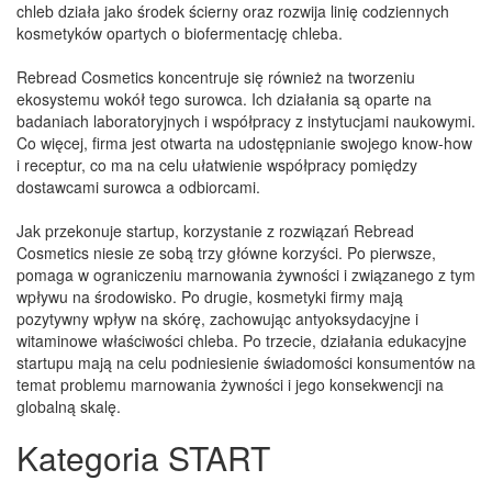
chleb działa jako środek ścierny oraz rozwija linię codziennych
kosmetyków opartych o biofermentację chleba.
Rebread Cosmetics koncentruje się również na tworzeniu
ekosystemu wokół tego surowca. Ich działania są oparte na
badaniach laboratoryjnych i współpracy z instytucjami naukowymi.
Co więcej, firma jest otwarta na udostępnianie swojego know-how
i receptur, co ma na celu ułatwienie współpracy pomiędzy
dostawcami surowca a odbiorcami.
Jak przekonuje startup, korzystanie z rozwiązań Rebread
Cosmetics niesie ze sobą trzy główne korzyści. Po pierwsze,
pomaga w ograniczeniu marnowania żywności i związanego z tym
wpływu na środowisko. Po drugie, kosmetyki firmy mają
pozytywny wpływ na skórę, zachowując antyoksydacyjne i
witaminowe właściwości chleba. Po trzecie, działania edukacyjne
startupu mają na celu podniesienie świadomości konsumentów na
temat problemu marnowania żywności i jego konsekwencji na
globalną skalę.
Kategoria START