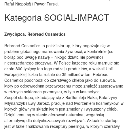
Rafał Niepokój i Paweł Turski.
Kategoria SOCIAL-IMPACT
Zwycięzca: Rebread Cosmetics
Rebread Cosmetics to polski startup, który angażuje się w
problem globalnego marnowania żywności, a konkretnie (co
biorąc pod uwagę nazwę – nikogo dziwić nie powinno)
niesprzedanego pieczywa. W Polsce każdego roku marnuje się
około 800 tysięcy ton tego rodzaju produktów, a w skali Unii
Europejskiej liczba ta rośnie do 35 milionów ton. Rebread
Cosmetics podchodzi do czerstwego chleba jako do surowca,
który po odpowiednim przetworzeniu może znaleźć zastosowanie
w różnych sektorach przemysłu, w tym w kosmetyce.
Zespół startupu, składający się z Bartłomieja Raka, Katarzyny
Młynarczyk i Ewy Jarosz, pracuje nad tworzeniem kosmetyków, w
których głównym składnikiem jest zmielony i wysuszony chleb.
Dzięki temu są w stanie oferować naturalną, wegańską
alternatywę dla dotychczasowych rozwiązań. Aktualnie startup
jest w fazie finalizowania receptury peelingu, w którym czerstwy