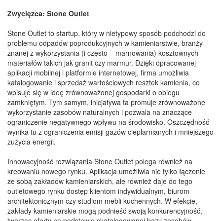
Zwycięzca: Stone Outlet
Stone Outlet to startup, który w nietypowy sposób podchodzi do
problemu odpadów poprodukcyjnych w kamieniarstwie, branży
znanej z wykorzystania (i często – marnowania) kosztownych
materiałów takich jak granit czy marmur. Dzięki opracowanej
aplikacji mobilnej i platformie internetowej, firma umożliwia
katalogowanie i sprzedaż wartościowych resztek kamienia, co
wpisuje się w ideę zrównoważonej gospodarki o obiegu
zamkniętym. Tym samym, inicjatywa ta promuje zrównoważone
wykorzystanie zasobów naturalnych i pozwala na znaczące
ograniczenie negatywnego wpływu na środowisko. Oszczędność
wynika tu z ograniczenia emisji gazów cieplarnianych i mniejszego
zużycia energii.
Innowacyjność rozwiązania Stone Outlet polega również na
kreowaniu nowego rynku. Aplikacja umożliwia nie tylko łączenie
ze sobą zakładów kamieniarskich, ale również daje do tego
outletowego rynku dostęp klientom indywidualnym, biurom
architektonicznym czy studiom mebli kuchennych. W efekcie,
zakłady kamieniarskie mogą podnieść swoją konkurencyjność,
tworząc oferty na podstawie skatalogowanej bazy zasobów.