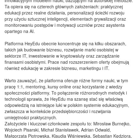
innowacyjnym modelem nauki, bazującym na autorskiej metodzie.
Ta opiera się na czterech głównych założeniach: praktycznej
edukacji przez realne działania, personalizacji ścieżki rozwoju
przy użyciu sztucznej inteligencji, elementach grywalizacji oraz
monitorowaniu postępów i motywacji uczniów przez asystenta
opartego na AI.
Platforma HeyEdu obecnie koncentruje się na kilku obszarach,
takich jak budowanie biznesu, rozwijanie marki osobistej w
sektorze IT, inwestowanie w kryptowaluty oraz zarządzanie
finansami osobistymi. Prace nad rozszerzeniem oferty obejmują
również edukację w zakresie biznesu, marketingu i IT.
Warto zauważyć, że platforma oferuje różne formy nauki, w tym
pracę 1:1, mentoring, kursy online oraz korzystanie z wiedzy
społeczności platformy. To połączenie różnorodnych metodyk i
technologii sprawia, że HeyEdu ma szansę stać się właściwą
odpowiedzią na istniejące luki w polskim systemie edukacyjnym,
zwłaszcza w kontekście przedsiębiorczości i rozwijania
umiejętności praktycznych.
Założyciele i kluczowi członkowie zespołu to: Mirosław Burnejko,
Wojciech Pisarski, Michał Stanisławek, Adrian Odwald,
Małgorzata Piotrowska, Klaudia Wiśniewska, Sebastian Kędziora,