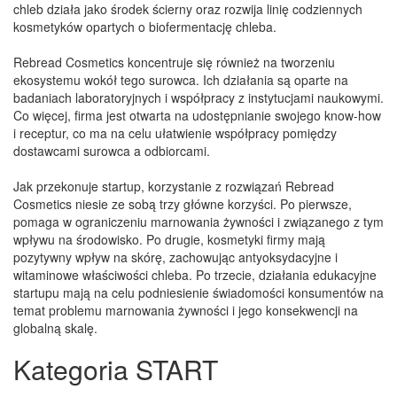
chleb działa jako środek ścierny oraz rozwija linię codziennych
kosmetyków opartych o biofermentację chleba.
Rebread Cosmetics koncentruje się również na tworzeniu
ekosystemu wokół tego surowca. Ich działania są oparte na
badaniach laboratoryjnych i współpracy z instytucjami naukowymi.
Co więcej, firma jest otwarta na udostępnianie swojego know-how
i receptur, co ma na celu ułatwienie współpracy pomiędzy
dostawcami surowca a odbiorcami.
Jak przekonuje startup, korzystanie z rozwiązań Rebread
Cosmetics niesie ze sobą trzy główne korzyści. Po pierwsze,
pomaga w ograniczeniu marnowania żywności i związanego z tym
wpływu na środowisko. Po drugie, kosmetyki firmy mają
pozytywny wpływ na skórę, zachowując antyoksydacyjne i
witaminowe właściwości chleba. Po trzecie, działania edukacyjne
startupu mają na celu podniesienie świadomości konsumentów na
temat problemu marnowania żywności i jego konsekwencji na
globalną skalę.
Kategoria START