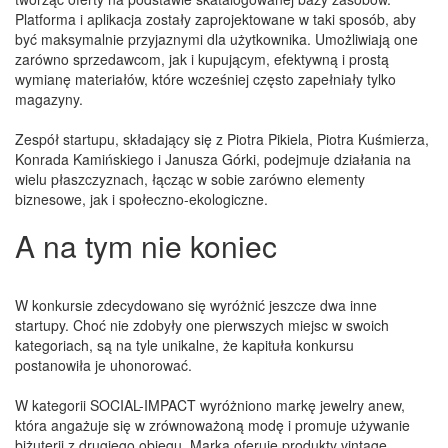
Platforma i aplikacja zostały zaprojektowane w taki sposób, aby
być maksymalnie przyjaznymi dla użytkownika. Umożliwiają one
zarówno sprzedawcom, jak i kupującym, efektywną i prostą
wymianę materiałów, które wcześniej często zapełniały tylko
magazyny.
Zespół startupu, składający się z Piotra Pikiela, Piotra Kuśmierza,
Konrada Kamińskiego i Janusza Górki, podejmuje działania na
wielu płaszczyznach, łącząc w sobie zarówno elementy
biznesowe, jak i społeczno-ekologiczne.
A na tym nie koniec
W konkursie zdecydowano się wyróżnić jeszcze dwa inne
startupy. Choć nie zdobyły one pierwszych miejsc w swoich
kategoriach, są na tyle unikalne, że kapituła konkursu
postanowiła je uhonorować.
W kategorii SOCIAL-IMPACT wyróżniono markę jewelry anew,
która angażuje się w zrównoważoną modę i promuje używanie
biżuterii z drugiego obiegu. Marka oferuje produkty vintage,