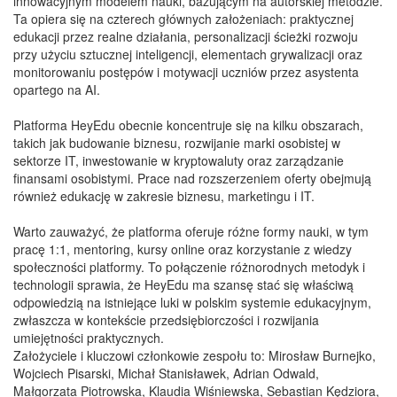
innowacyjnym modelem nauki, bazującym na autorskiej metodzie.
Ta opiera się na czterech głównych założeniach: praktycznej
edukacji przez realne działania, personalizacji ścieżki rozwoju
przy użyciu sztucznej inteligencji, elementach grywalizacji oraz
monitorowaniu postępów i motywacji uczniów przez asystenta
opartego na AI.
Platforma HeyEdu obecnie koncentruje się na kilku obszarach,
takich jak budowanie biznesu, rozwijanie marki osobistej w
sektorze IT, inwestowanie w kryptowaluty oraz zarządzanie
finansami osobistymi. Prace nad rozszerzeniem oferty obejmują
również edukację w zakresie biznesu, marketingu i IT.
Warto zauważyć, że platforma oferuje różne formy nauki, w tym
pracę 1:1, mentoring, kursy online oraz korzystanie z wiedzy
społeczności platformy. To połączenie różnorodnych metodyk i
technologii sprawia, że HeyEdu ma szansę stać się właściwą
odpowiedzią na istniejące luki w polskim systemie edukacyjnym,
zwłaszcza w kontekście przedsiębiorczości i rozwijania
umiejętności praktycznych.
Założyciele i kluczowi członkowie zespołu to: Mirosław Burnejko,
Wojciech Pisarski, Michał Stanisławek, Adrian Odwald,
Małgorzata Piotrowska, Klaudia Wiśniewska, Sebastian Kędziora,