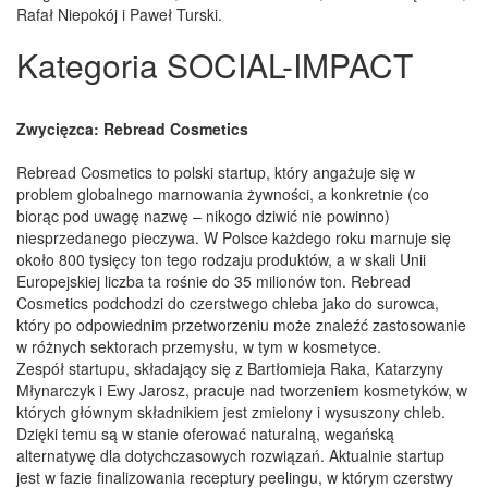
Rafał Niepokój i Paweł Turski.
Kategoria SOCIAL-IMPACT
Zwycięzca: Rebread Cosmetics
Rebread Cosmetics to polski startup, który angażuje się w
problem globalnego marnowania żywności, a konkretnie (co
biorąc pod uwagę nazwę – nikogo dziwić nie powinno)
niesprzedanego pieczywa. W Polsce każdego roku marnuje się
około 800 tysięcy ton tego rodzaju produktów, a w skali Unii
Europejskiej liczba ta rośnie do 35 milionów ton. Rebread
Cosmetics podchodzi do czerstwego chleba jako do surowca,
który po odpowiednim przetworzeniu może znaleźć zastosowanie
w różnych sektorach przemysłu, w tym w kosmetyce.
Zespół startupu, składający się z Bartłomieja Raka, Katarzyny
Młynarczyk i Ewy Jarosz, pracuje nad tworzeniem kosmetyków, w
których głównym składnikiem jest zmielony i wysuszony chleb.
Dzięki temu są w stanie oferować naturalną, wegańską
alternatywę dla dotychczasowych rozwiązań. Aktualnie startup
jest w fazie finalizowania receptury peelingu, w którym czerstwy