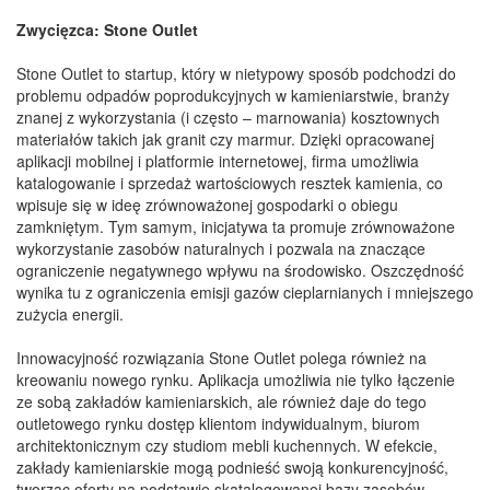
Zwycięzca: Stone Outlet
Stone Outlet to startup, który w nietypowy sposób podchodzi do
problemu odpadów poprodukcyjnych w kamieniarstwie, branży
znanej z wykorzystania (i często – marnowania) kosztownych
materiałów takich jak granit czy marmur. Dzięki opracowanej
aplikacji mobilnej i platformie internetowej, firma umożliwia
katalogowanie i sprzedaż wartościowych resztek kamienia, co
wpisuje się w ideę zrównoważonej gospodarki o obiegu
zamkniętym. Tym samym, inicjatywa ta promuje zrównoważone
wykorzystanie zasobów naturalnych i pozwala na znaczące
ograniczenie negatywnego wpływu na środowisko. Oszczędność
wynika tu z ograniczenia emisji gazów cieplarnianych i mniejszego
zużycia energii.
Innowacyjność rozwiązania Stone Outlet polega również na
kreowaniu nowego rynku. Aplikacja umożliwia nie tylko łączenie
ze sobą zakładów kamieniarskich, ale również daje do tego
outletowego rynku dostęp klientom indywidualnym, biurom
architektonicznym czy studiom mebli kuchennych. W efekcie,
zakłady kamieniarskie mogą podnieść swoją konkurencyjność,
tworząc oferty na podstawie skatalogowanej bazy zasobów.