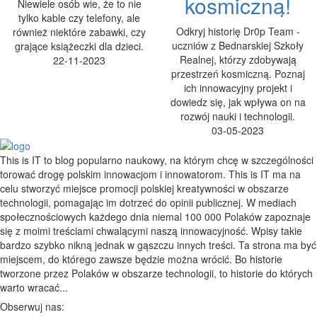
kosmiczną!
Niewiele osób wie, że to nie
tylko kable czy telefony, ale
Odkryj historię Dr0p Team -
również niektóre zabawki, czy
uczniów z Bednarskiej Szkoły
grające książeczki dla dzieci.
Realnej, którzy zdobywają
22-11-2023
przestrzeń kosmiczną. Poznaj
ich innowacyjny projekt i
dowiedz się, jak wpływa on na
rozwój nauki i technologii.
03-05-2023
This is IT to blog popularno naukowy, na którym chcę w szczególności
torować drogę polskim innowacjom i innowatorom. This is IT ma na
celu stworzyć miejsce promocji polskiej kreatywności w obszarze
technologii, pomagając im dotrzeć do opinii publicznej. W mediach
społecznościowych każdego dnia niemal 100 000 Polaków zapoznaje
się z moimi treściami chwalącymi naszą innowacyjność. Wpisy takie
bardzo szybko nikną jednak w gąszczu innych treści. Ta strona ma być
miejscem, do którego zawsze będzie można wrócić. Bo historie
tworzone przez Polaków w obszarze technologii, to historie do których
warto wracać...
Obserwuj nas: