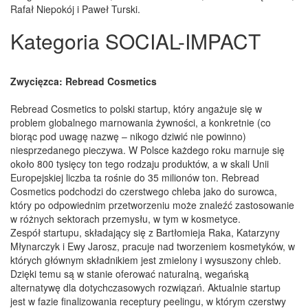
Rafał Niepokój i Paweł Turski.
Kategoria SOCIAL-IMPACT
Zwycięzca: Rebread Cosmetics
Rebread Cosmetics to polski startup, który angażuje się w
problem globalnego marnowania żywności, a konkretnie (co
biorąc pod uwagę nazwę – nikogo dziwić nie powinno)
niesprzedanego pieczywa. W Polsce każdego roku marnuje się
około 800 tysięcy ton tego rodzaju produktów, a w skali Unii
Europejskiej liczba ta rośnie do 35 milionów ton. Rebread
Cosmetics podchodzi do czerstwego chleba jako do surowca,
który po odpowiednim przetworzeniu może znaleźć zastosowanie
w różnych sektorach przemysłu, w tym w kosmetyce.
Zespół startupu, składający się z Bartłomieja Raka, Katarzyny
Młynarczyk i Ewy Jarosz, pracuje nad tworzeniem kosmetyków, w
których głównym składnikiem jest zmielony i wysuszony chleb.
Dzięki temu są w stanie oferować naturalną, wegańską
alternatywę dla dotychczasowych rozwiązań. Aktualnie startup
jest w fazie finalizowania receptury peelingu, w którym czerstwy