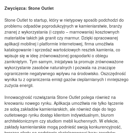
Zwycięzca: Stone Outlet
Stone Outlet to startup, który w nietypowy sposób podchodzi do
problemu odpadów poprodukcyjnych w kamieniarstwie, branży
znanej z wykorzystania (i często – marnowania) kosztownych
materiałów takich jak granit czy marmur. Dzięki opracowanej
aplikacji mobilnej i platformie internetowej, firma umożliwia
katalogowanie i sprzedaż wartościowych resztek kamienia, co
wpisuje się w ideę zrównoważonej gospodarki o obiegu
zamkniętym. Tym samym, inicjatywa ta promuje zrównoważone
wykorzystanie zasobów naturalnych i pozwala na znaczące
ograniczenie negatywnego wpływu na środowisko. Oszczędność
wynika tu z ograniczenia emisji gazów cieplarnianych i mniejszego
zużycia energii.
Innowacyjność rozwiązania Stone Outlet polega również na
kreowaniu nowego rynku. Aplikacja umożliwia nie tylko łączenie
ze sobą zakładów kamieniarskich, ale również daje do tego
outletowego rynku dostęp klientom indywidualnym, biurom
architektonicznym czy studiom mebli kuchennych. W efekcie,
zakłady kamieniarskie mogą podnieść swoją konkurencyjność,
tworząc oferty na podstawie skatalogowanej bazy zasobów.