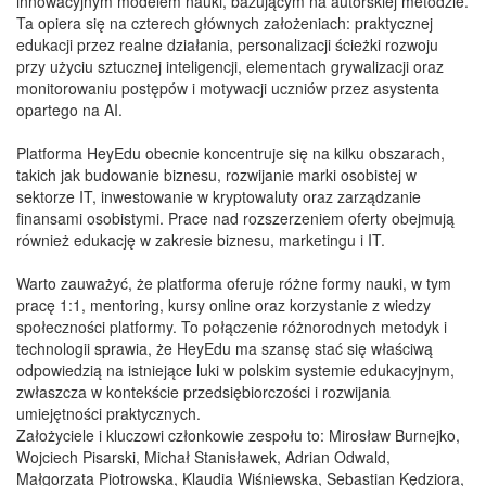
innowacyjnym modelem nauki, bazującym na autorskiej metodzie.
Ta opiera się na czterech głównych założeniach: praktycznej
edukacji przez realne działania, personalizacji ścieżki rozwoju
przy użyciu sztucznej inteligencji, elementach grywalizacji oraz
monitorowaniu postępów i motywacji uczniów przez asystenta
opartego na AI.
Platforma HeyEdu obecnie koncentruje się na kilku obszarach,
takich jak budowanie biznesu, rozwijanie marki osobistej w
sektorze IT, inwestowanie w kryptowaluty oraz zarządzanie
finansami osobistymi. Prace nad rozszerzeniem oferty obejmują
również edukację w zakresie biznesu, marketingu i IT.
Warto zauważyć, że platforma oferuje różne formy nauki, w tym
pracę 1:1, mentoring, kursy online oraz korzystanie z wiedzy
społeczności platformy. To połączenie różnorodnych metodyk i
technologii sprawia, że HeyEdu ma szansę stać się właściwą
odpowiedzią na istniejące luki w polskim systemie edukacyjnym,
zwłaszcza w kontekście przedsiębiorczości i rozwijania
umiejętności praktycznych.
Założyciele i kluczowi członkowie zespołu to: Mirosław Burnejko,
Wojciech Pisarski, Michał Stanisławek, Adrian Odwald,
Małgorzata Piotrowska, Klaudia Wiśniewska, Sebastian Kędziora,