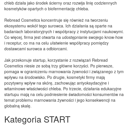
chleb działa jako środek ścierny oraz rozwija linię codziennych
kosmetyków opartych o biofermentację chleba.
Rebread Cosmetics koncentruje się również na tworzeniu
ekosystemu wokół tego surowca. Ich działania są oparte na
badaniach laboratoryjnych i współpracy z instytucjami naukowymi.
Co więcej, firma jest otwarta na udostępnianie swojego know-how
i receptur, co ma na celu ułatwienie współpracy pomiędzy
dostawcami surowca a odbiorcami.
Jak przekonuje startup, korzystanie z rozwiązań Rebread
Cosmetics niesie ze sobą trzy główne korzyści. Po pierwsze,
pomaga w ograniczeniu marnowania żywności i związanego z tym
wpływu na środowisko. Po drugie, kosmetyki firmy mają
pozytywny wpływ na skórę, zachowując antyoksydacyjne i
witaminowe właściwości chleba. Po trzecie, działania edukacyjne
startupu mają na celu podniesienie świadomości konsumentów na
temat problemu marnowania żywności i jego konsekwencji na
globalną skalę.
Kategoria START