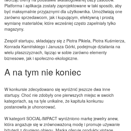
Platforma i aplikacja zostały zaprojektowane w taki sposób, aby
być maksymalnie przyjaznymi dla użytkownika. Umożliwiają one
zarówno sprzedawcom, jak i kupującym, efektywną i prostą
wymianę materiałów, które wcześniej często zapełniały tylko
magazyny.
Zespół startupu, składający się z Piotra Pikiela, Piotra Kuśmierza,
Konrada Kamińskiego i Janusza Górki, podejmuje działania na
wielu płaszczyznach, łącząc w sobie zarówno elementy
biznesowe, jak i społeczno-ekologiczne.
A na tym nie koniec
W konkursie zdecydowano się wyróżnić jeszcze dwa inne
startupy. Choć nie zdobyły one pierwszych miejsc w swoich
kategoriach, są na tyle unikalne, że kapituła konkursu
postanowiła je uhonorować.
W kategorii SOCIAL-IMPACT wyróżniono markę jewelry anew,
która angażuje się w zrównoważoną modę i promuje używanie
biżuterii z drugiego obiegu. Marka oferuje produkty vintage,