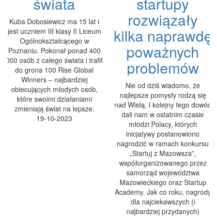
świata
startupy
rozwiązały
Kuba Dobosiewicz ma 15 lat i
kilka naprawdę
jest uczniem III klasy II Liceum
Ogólnokształcącego w
poważnych
Poznaniu. Pokonał ponad 400
000 osób z całego świata i trafił
problemów
do grona 100 Rise Global
Winners – najbardziej
Nie od dziś wiadomo, że
obiecujących młodych osób,
najlepsze pomysły rodzą się
które swoimi działaniami
nad Wisłą. I kolejny tego dowód
zmieniają świat na lepsze.
dali nam w ostatnim czasie
19-10-2023
młodzi Polacy, których
inicjatywy postanowiono
nagrodzić w ramach konkursu
„Startuj z Mazowsza”,
współorganizowanego przez
samorząd województwa
Mazowieckiego oraz Startup
Academy. Jak co roku, nagrody
dla najciekawszych (i
najbardziej przydanych)