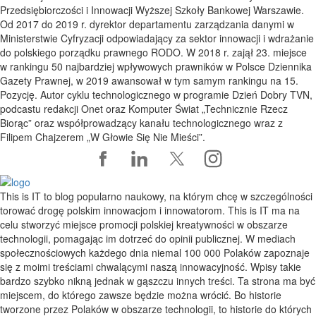
Przedsiębiorczości i Innowacji Wyższej Szkoły Bankowej Warszawie.
Od 2017 do 2019 r. dyrektor departamentu zarządzania danymi w
Ministerstwie Cyfryzacji odpowiadający za sektor innowacji i wdrażanie
do polskiego porządku prawnego RODO. W 2018 r. zajął 23. miejsce
w rankingu 50 najbardziej wpływowych prawników w Polsce Dziennika
Gazety Prawnej, w 2019 awansował w tym samym rankingu na 15.
Pozycję. Autor cyklu technologicznego w programie Dzień Dobry TVN,
podcastu redakcji Onet oraz Komputer Świat „Technicznie Rzecz
Biorąc” oraz współprowadzący kanału technologicznego wraz z
Filipem Chajzerem „W Głowie Się Nie Mieści”.
This is IT to blog popularno naukowy, na którym chcę w szczególności
torować drogę polskim innowacjom i innowatorom. This is IT ma na
celu stworzyć miejsce promocji polskiej kreatywności w obszarze
technologii, pomagając im dotrzeć do opinii publicznej. W mediach
społecznościowych każdego dnia niemal 100 000 Polaków zapoznaje
się z moimi treściami chwalącymi naszą innowacyjność. Wpisy takie
bardzo szybko nikną jednak w gąszczu innych treści. Ta strona ma być
miejscem, do którego zawsze będzie można wrócić. Bo historie
tworzone przez Polaków w obszarze technologii, to historie do których