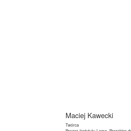
Maciej Kawecki
Twórca
Prezes Instytutu Lema. Prorektor 