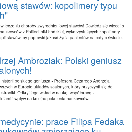
iową stawów: kopolimery typu
sh"
 w leczeniu choroby zwyrodnieniowej stawów! Dowiedz się więcej o
naukowców z Politechniki Łódzkiej, wykorzystujących kopolimery
rapii stawów, by poprawić jakość życia pacjentów na całym świecie.
rzej Ambroziak: Polski geniusz
alonych!
j historii polskiego geniusza - Profesora Cezarego Andrzeja
wszych w Europie układów scalonych, który przyczynił się do
ektroniki. Odkryj jego wkład w naukę, współpracę z
niami i wpływ na kolejne pokolenia naukowców.
medycynie: prace Filipa Fedaka
naukowców zmierzające ku