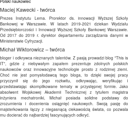
Polski naukowiec
Maciej Kawecki - twórca
Prezes Instytutu Lema. Prorektor ds. innowacji Wyższej Szkoły
Bankowej w Warszawie. W latach 2019-2021 dziekan Wydziału
Przedsiębiorczości i Innowacji Wyższej Szkoły Bankowej Warszawie.
Od 2017 do 2019 r. dyrektor departamentu zarządzania danymi w
Ministerstwie Cyfryzacji.
Michał Wiktorowicz – twórca
bloger i odkrywca nieznanych talentów. Z pasją prowadzi blog "This is
IT", gdzie z niebywałym zapałem prezentuje zdolnych polskich
naukowców oraz innowacyjne technologie prosto z rodzimej ziemi.
Choć nie jest pomysłodawcą tego bloga, to dzięki swojej pracy
przyczynił się do jego rozkwitu, odkrywając, weryfikując i
przedstawiając skomplikowane tematy w przystępnej formie. Jako
absolwent Wojskowej Akademii Technicznej z tytułem magistra
inżyniera mechatroniki, Michał posiada solidne podstawy do
zrozumienia i docenienia osiągnięć naukowych. Swoją pasję do
majsterkowania łączy z niegasnącą ciekawością świata, co pozwala
mu docierać do najbardziej fascynujących odkryć.