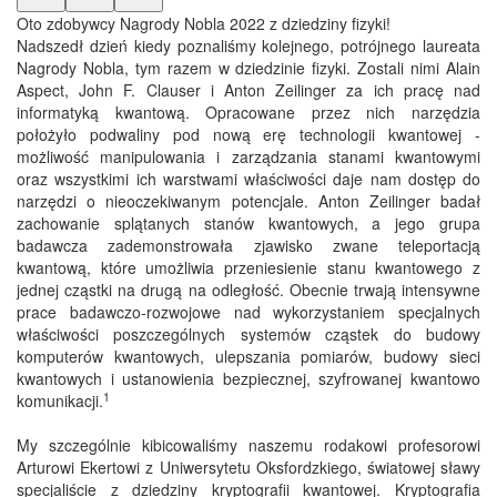
Oto zdobywcy Nagrody Nobla 2022 z dziedziny fizyki!
Nadszedł dzień kiedy poznaliśmy kolejnego, potrójnego laureata
Nagrody Nobla, tym razem w dziedzinie fizyki. Zostali nimi Alain
Aspect, John F. Clauser i Anton Zeilinger za ich pracę nad
informatyką kwantową. Opracowane przez nich narzędzia
położyło podwaliny pod nową erę technologii kwantowej -
możliwość manipulowania i zarządzania stanami kwantowymi
oraz wszystkimi ich warstwami właściwości daje nam dostęp do
narzędzi o nieoczekiwanym potencjale. Anton Zeilinger badał
zachowanie splątanych stanów kwantowych, a jego grupa
badawcza zademonstrowała zjawisko zwane teleportacją
kwantową, które umożliwia przeniesienie stanu kwantowego z
jednej cząstki na drugą na odległość. Obecnie trwają intensywne
prace badawczo-rozwojowe nad wykorzystaniem specjalnych
właściwości poszczególnych systemów cząstek do budowy
komputerów kwantowych, ulepszania pomiarów, budowy sieci
kwantowych i ustanowienia bezpiecznej, szyfrowanej kwantowo
1
komunikacji.
My szczególnie kibicowaliśmy naszemu rodakowi profesorowi
Arturowi Ekertowi z Uniwersytetu Oksfordzkiego, światowej sławy
specjaliście z dziedziny kryptografii kwantowej. Kryptografia