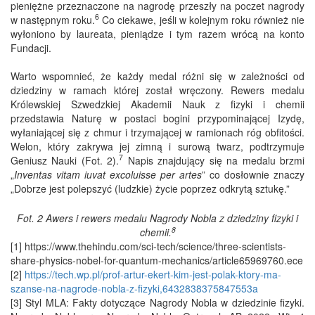
pieniężne przeznaczone na nagrodę przeszły na poczet nagrody
6
w następnym roku.
Co ciekawe, jeśli w kolejnym roku również nie
wyłoniono by laureata, pieniądze i tym razem wrócą na konto
Fundacji.
Warto wspomnieć, że każdy medal różni się w zależności od
dziedziny w ramach której został wręczony. Rewers medalu
Królewskiej Szwedzkiej Akademii Nauk z fizyki i chemii
przedstawia Naturę w postaci bogini przypominającej Izydę,
wyłaniającej się z chmur i trzymającej w ramionach róg obfitości.
Welon, który zakrywa jej zimną i surową twarz, podtrzymuje
7
Geniusz Nauki (Fot. 2).
Napis znajdujący się na medalu brzmi
„
Inventas vitam iuvat excoluisse per artes
” co dosłownie znaczy
„Dobrze jest polepszyć (ludzkie) życie poprzez odkrytą sztukę.”
Fot. 2 Awers i rewers medalu Nagrody Nobla z dziedziny fizyki i
8
chemii.
[1] https://www.thehindu.com/sci-tech/science/three-scientists-
share-physics-nobel-for-quantum-mechanics/article65969760.ece
[2]
https://tech.wp.pl/prof-artur-ekert-kim-jest-polak-ktory-ma-
szanse-na-nagrode-nobla-z-fizyki,6432838375847553a
[3] Styl MLA: Fakty dotyczące Nagrody Nobla w dziedzinie fizyki.