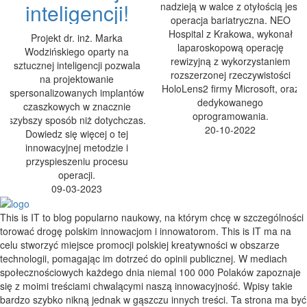
inteligencji!
nadzieją w walce z otyłością jest
operacja bariatryczna. NEO
Hospital z Krakowa, wykonał
Projekt dr. inż. Marka
laparoskopową operację
Wodzińskiego oparty na
rewizyjną z wykorzystaniem
sztucznej inteligencji pozwala
rozszerzonej rzeczywistości
na projektowanie
HoloLens2 firmy Microsoft, oraz
spersonalizowanych implantów
dedykowanego
czaszkowych w znacznie
oprogramowania.
szybszy sposób niż dotychczas.
20-10-2022
Dowiedz się więcej o tej
innowacyjnej metodzie i
przyspieszeniu procesu
operacji.
09-03-2023
This is IT to blog popularno naukowy, na którym chcę w szczególności
torować drogę polskim innowacjom i innowatorom. This is IT ma na
celu stworzyć miejsce promocji polskiej kreatywności w obszarze
technologii, pomagając im dotrzeć do opinii publicznej. W mediach
społecznościowych każdego dnia niemal 100 000 Polaków zapoznaje
się z moimi treściami chwalącymi naszą innowacyjność. Wpisy takie
bardzo szybko nikną jednak w gąszczu innych treści. Ta strona ma być