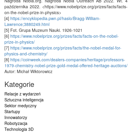
Nagroda Nobla.org. Nagroda Nobla Outreach AB 2022. Wt. 4
października 2022. <https://www.nobelprize.org/prizes/facts/facts-
on-the-nobel-prize-in-physics>
[4]
https://encyklopedia.pwn.pl/haslo/Bragg-William-
Lawrence;3880249.html
[5] Fot. Grupa Muzeum Nauki. 1926-1021
[6]
https://www.nobelprize.org/prizes/facts/facts-on-the-nobel-
prize-in-physics/
[7]
https://www.nobelprize.org/prizes/facts/the-nobel-medal-for-
physics-and-chemistry/
[8]
https://coinweek.com/dealers-companies/heritage/professors-
1979-chemistry-nobel-prize-gold-medal-offered-heritage-auctions/
Autor: Michał Wiktorowicz
Kategorie
Relacje z wydarzeń
Sztuczna inteligencja
Sektor medyczny
Startupy
Innowatorzy
Robotyzacja
Technologia 3D