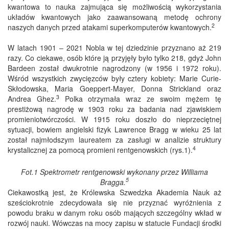
kwantowa to nauka zajmująca się możliwością wykorzystania
układów kwantowych jako zaawansowaną metodę ochrony
2
naszych danych przed atakami superkomputerów kwantowych.
W latach 1901 – 2021 Nobla w tej dziedzinie przyznano aż 219
razy. Co ciekawe, osób które ją przyjęły było tylko 218, gdyż John
Bardeen został dwukrotnie nagrodzony (w 1956 i 1972 roku).
Wśród wszystkich zwycięzców były cztery kobiety: Marie Curie-
Skłodowska, Maria Goeppert-Mayer, Donna Strickland oraz
3
Andrea Ghez.
Polka otrzymała wraz ze swoim mężem tę
prestiżową nagrodę w 1903 roku za badania nad zjawiskiem
promieniotwórczości. W 1915 roku doszło do nieprzeciętnej
sytuacji, bowiem angielski fizyk Lawrence Bragg w wieku 25 lat
został najmłodszym laureatem za zasługi w analizie struktury
4
krystalicznej za pomocą promieni rentgenowskich (rys.1).
Fot.1 Spektrometr rentgenowski wykonany przez Williama
5
Bragga.
Ciekawostką jest, że Królewska Szwedzka Akademia Nauk aż
sześciokrotnie zdecydowała się nie przyznać wyróżnienia z
powodu braku w danym roku osób mających szczególny wkład w
rozwój nauki. Wówczas na mocy zapisu w statucie Fundacji środki