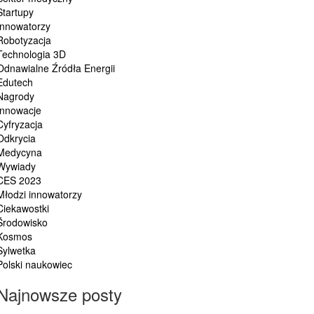
Startupy
Innowatorzy
Robotyzacja
Technologia 3D
Odnawialne Źródła Energii
Edutech
Nagrody
Innowacje
Cyfryzacja
Odkrycia
Medycyna
Wywiady
CES 2023
Młodzi innowatorzy
Ciekawostki
Środowisko
Kosmos
Sylwetka
Polski naukowiec
Najnowsze posty