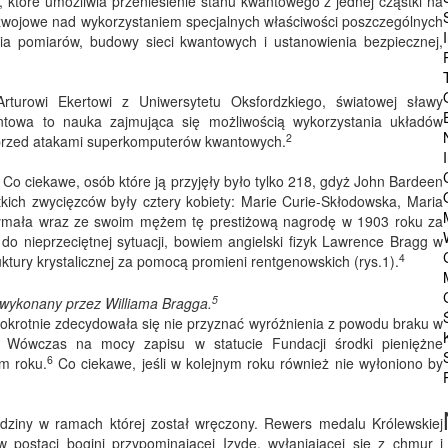
które umożliwia przeniesienie stanu kwantowego z jednej cząstki na
zwojowe nad wykorzystaniem specjalnych właściwości poszczególnych
 pomiarów, budowy sieci kwantowych i ustanowienia bezpiecznej,
rturowi Ekertowi z Uniwersytetu Oksfordzkiego, światowej sławy
kwantowa to nauka zajmująca się możliwością wykorzystania układów
2
rzed atakami superkomputerów kwantowych.
 Co ciekawe, osób które ją przyjęły było tylko 218, gdyż John Bardeen
kich zwycięzców były cztery kobiety: Marie Curie-Skłodowska, Maria
ymała wraz ze swoim mężem tę prestiżową nagrodę w 1903 roku za
o nieprzeciętnej sytuacji, bowiem angielski fizyk Lawrence Bragg w
4
uktury krystalicznej za pomocą promieni rentgenowskich (rys.1).
5
 wykonany przez Williama Bragga.
okrotnie zdecydowała się nie przyznać wyróżnienia z powodu braku w
 Wówczas na mocy zapisu w statucie Fundacji środki pieniężne
6
m roku.
Co ciekawe, jeśli w kolejnym roku również nie wyłoniono by
dziny w ramach której został wręczony. Rewers medalu Królewskiej
 postaci bogini przypominającej Izydę, wyłaniającej się z chmur i