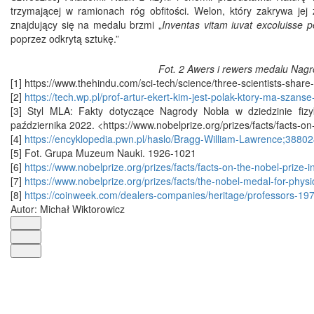
trzymającej w ramionach róg obfitości. Welon, który zakrywa jej
znajdujący się na medalu brzmi „
Inventas vitam iuvat excoluisse p
poprzez odkrytą sztukę.”
Fot. 2 Awers i rewers medalu Nagrod
[1] https://www.thehindu.com/sci-tech/science/three-scientists-sha
[2]
https://tech.wp.pl/prof-artur-ekert-kim-jest-polak-ktory-ma-sza
[3] Styl MLA: Fakty dotyczące Nagrody Nobla w dziedzinie fi
października 2022. <https://www.nobelprize.org/prizes/facts/facts-on
[4]
https://encyklopedia.pwn.pl/haslo/Bragg-William-Lawrence;38802
[5] Fot. Grupa Muzeum Nauki. 1926-1021
[6]
https://www.nobelprize.org/prizes/facts/facts-on-the-nobel-prize-i
[7]
https://www.nobelprize.org/prizes/facts/the-nobel-medal-for-phys
[8]
https://coinweek.com/dealers-companies/heritage/professors-197
Autor: Michał Wiktorowicz