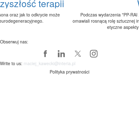
zyszłość terapii
sona oraz jak to odkrycie może
Podczas wydarzenia "PP-RAI 2
 neurodegeneracyjnego.
omawiali rosnącą rolę sztucznej in
etyczne aspekty
Obserwuj nas:
Write to us:
maciej_kawecki@interia.pl
Polityka prywatności