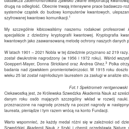
badawcza zademonstrowała zjawisko zwane teleportacją kwantową, 
drugą na odległość. Obecnie trwają intensywne prace badawczo-ro
systemów cząstek do budowy komputerów kwantowych, ulepszania
1
szyfrowanej kwantowo komunikacji.
My szczególnie kibicowaliśmy naszemu rodakowi profesorowi A
specjaliście z dziedziny kryptografii kwantowej. Kryptografia 
kwantowych jako zaawansowaną metodę ochrony naszych danych p
W latach 1901 – 2021 Nobla w tej dziedzinie przyznano aż 219 razy.
został dwukrotnie nagrodzony (w 1956 i 1972 roku). Wśród wszyst
3
Goeppert-Mayer, Donna Strickland oraz Andrea Ghez.
Polka otrz
badania nad zjawiskiem promieniotwórczości. W 1915 roku doszło d
wieku 25 lat został najmłodszym laureatem za zasługi w analizie str
Fot.1 Spektrometr rentgenowski
Ciekawostką jest, że Królewska Szwedzka Akademia Nauk aż sześci
danym roku osób mających szczególny wkład w rozwój nauki.
przeznaczone na nagrodę przeszły na poczet nagrody w następny
laureata, pieniądze i tym razem wrócą na konto Fundacji.
Warto wspomnieć, że każdy medal różni się w zależności od dzie
Szwedzkiej Akademii Nauk z fizyki i chemii przedstawia Naturę w