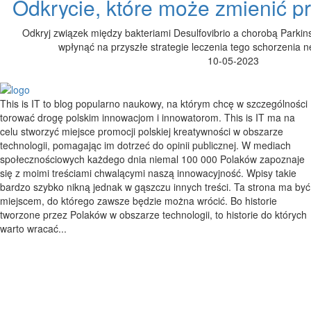
Odkrycie, które może zmienić pr
Odkryj związek między bakteriami Desulfovibrio a chorobą Parkin
wpłynąć na przyszłe strategie leczenia tego schorzenia
10-05-2023
This is IT to blog popularno naukowy, na którym chcę w szczególności
torować drogę polskim innowacjom i innowatorom. This is IT ma na
celu stworzyć miejsce promocji polskiej kreatywności w obszarze
technologii, pomagając im dotrzeć do opinii publicznej. W mediach
społecznościowych każdego dnia niemal 100 000 Polaków zapoznaje
się z moimi treściami chwalącymi naszą innowacyjność. Wpisy takie
bardzo szybko nikną jednak w gąszczu innych treści. Ta strona ma być
miejscem, do którego zawsze będzie można wrócić. Bo historie
tworzone przez Polaków w obszarze technologii, to historie do których
warto wracać...