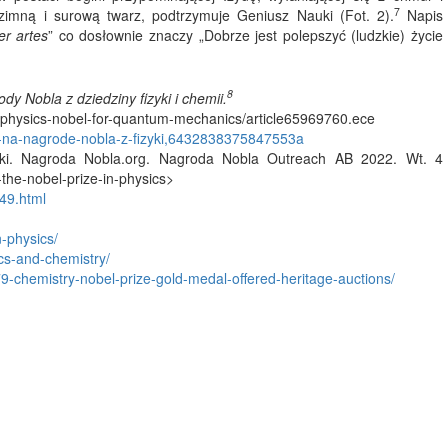
7
 zimną i surową twarz, podtrzymuje Geniusz Nauki (Fot. 2).
Napis
er artes
” co dosłownie znaczy „Dobrze jest polepszyć (ludzkie) życie
8
y Nobla z dziedziny fizyki i chemii.
re-physics-nobel-for-quantum-mechanics/article65969760.ece
nse-na-nagrode-nobla-z-fizyki,6432838375847553a
zyki. Nagroda Nobla.org. Nagroda Nobla Outreach AB 2022. Wt. 4
-the-nobel-prize-in-physics>
49.html
n-physics/
ics-and-chemistry/
9-chemistry-nobel-prize-gold-medal-offered-heritage-auctions/