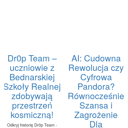
Dr0p Team –
AI: Cudowna
uczniowie z
Rewolucja czy
Bednarskiej
Cyfrowa
Szkoły Realnej
Pandora?
zdobywają
Równocześnie
przestrzeń
Szansa i
kosmiczną!
Zagrożenie
Dla
Odkryj historię Dr0p Team -