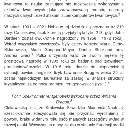
kwantowa to nauka zajmująca się możliwością wykorzystania
układów kwantowych jako zaawansowaną metodę ochrony
2
naszych danych przed atakami superkomputerów kwantowych.
W latach 1901 – 2021 Nobla w tej dziedzinie przyznano aż 219
razy. Co ciekawe, osób które ją przyjęły było tylko 218, gdyż John
Bardeen został dwukrotnie nagrodzony (w 1956 i 1972 roku).
Wśród wszystkich zwycięzców były cztery kobiety: Marie Curie-
Skłodowska, Maria Goeppert-Mayer, Donna Strickland oraz
3
Andrea Ghez.
Polka otrzymała wraz ze swoim mężem tę
prestiżową nagrodę w 1903 roku za badania nad zjawiskiem
promieniotwórczości. W 1915 roku doszło do nieprzeciętnej
sytuacji, bowiem angielski fizyk Lawrence Bragg w wieku 25 lat
został najmłodszym laureatem za zasługi w analizie struktury
4
krystalicznej za pomocą promieni rentgenowskich (rys.1).
Fot.1 Spektrometr rentgenowski wykonany przez Williama
5
Bragga.
Ciekawostką jest, że Królewska Szwedzka Akademia Nauk aż
sześciokrotnie zdecydowała się nie przyznać wyróżnienia z
powodu braku w danym roku osób mających szczególny wkład w
rozwój nauki. Wówczas na mocy zapisu w statucie Fundacji środki