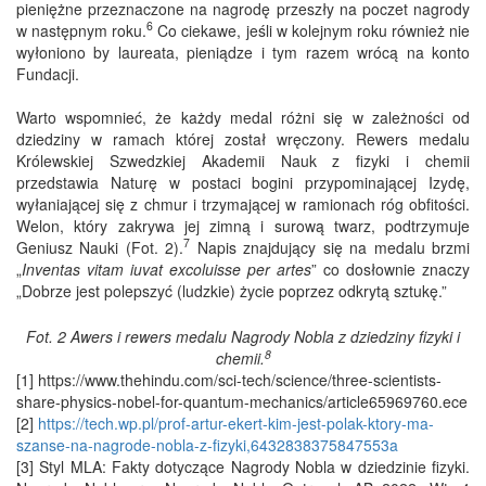
pieniężne przeznaczone na nagrodę przeszły na poczet nagrody
6
w następnym roku.
Co ciekawe, jeśli w kolejnym roku również nie
wyłoniono by laureata, pieniądze i tym razem wrócą na konto
Fundacji.
Warto wspomnieć, że każdy medal różni się w zależności od
dziedziny w ramach której został wręczony. Rewers medalu
Królewskiej Szwedzkiej Akademii Nauk z fizyki i chemii
przedstawia Naturę w postaci bogini przypominającej Izydę,
wyłaniającej się z chmur i trzymającej w ramionach róg obfitości.
Welon, który zakrywa jej zimną i surową twarz, podtrzymuje
7
Geniusz Nauki (Fot. 2).
Napis znajdujący się na medalu brzmi
„
Inventas vitam iuvat excoluisse per artes
” co dosłownie znaczy
„Dobrze jest polepszyć (ludzkie) życie poprzez odkrytą sztukę.”
Fot. 2 Awers i rewers medalu Nagrody Nobla z dziedziny fizyki i
8
chemii.
[1] https://www.thehindu.com/sci-tech/science/three-scientists-
share-physics-nobel-for-quantum-mechanics/article65969760.ece
[2]
https://tech.wp.pl/prof-artur-ekert-kim-jest-polak-ktory-ma-
szanse-na-nagrode-nobla-z-fizyki,6432838375847553a
[3] Styl MLA: Fakty dotyczące Nagrody Nobla w dziedzinie fizyki.