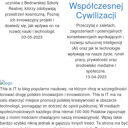
Współczesnej
uczniów z Bednarskiej Szkoły
Realnej, którzy zdobywają
Cywilizacji
przestrzeń kosmiczną. Poznaj
ich innowacyjny projekt i
Przeczytaj o zaletach,
dowiedz się, jak wpływa on na
zagrożeniach i potencjalnych
rozwój nauki i technologii.
konsekwencjach wynikających z
03-05-2023
rozwoju sztucznej inteligencji
(AI) oraz jak te technologie
wpływają na nasze życie, rynek
pracy, prywatność oraz
środowisko medialne i
społeczne.
13-04-2023
This is IT to blog popularno naukowy, na którym chcę w szczególności
torować drogę polskim innowacjom i innowatorom. This is IT ma na
celu stworzyć miejsce promocji polskiej kreatywności w obszarze
technologii, pomagając im dotrzeć do opinii publicznej. W mediach
społecznościowych każdego dnia niemal 100 000 Polaków zapoznaje
się z moimi treściami chwalącymi naszą innowacyjność. Wpisy takie
bardzo szybko nikną jednak w gąszczu innych treści. Ta strona ma być