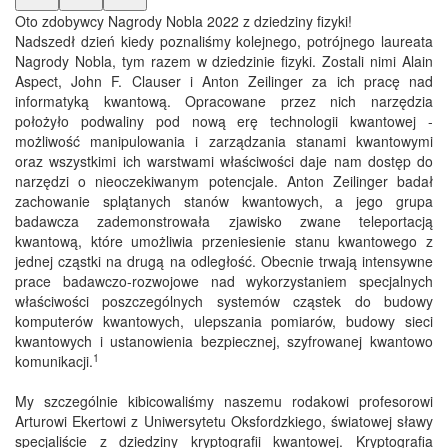
Oto zdobywcy Nagrody Nobla 2022 z dziedziny fizyki!
Nadszedł dzień kiedy poznaliśmy kolejnego, potrójnego laureata
Nagrody Nobla, tym razem w dziedzinie fizyki. Zostali nimi Alain
Aspect, John F. Clauser i Anton Zeilinger za ich pracę nad
informatyką kwantową. Opracowane przez nich narzędzia
położyło podwaliny pod nową erę technologii kwantowej -
możliwość manipulowania i zarządzania stanami kwantowymi
oraz wszystkimi ich warstwami właściwości daje nam dostęp do
narzędzi o nieoczekiwanym potencjale. Anton Zeilinger badał
zachowanie splątanych stanów kwantowych, a jego grupa
badawcza zademonstrowała zjawisko zwane teleportacją
kwantową, które umożliwia przeniesienie stanu kwantowego z
jednej cząstki na drugą na odległość. Obecnie trwają intensywne
prace badawczo-rozwojowe nad wykorzystaniem specjalnych
właściwości poszczególnych systemów cząstek do budowy
komputerów kwantowych, ulepszania pomiarów, budowy sieci
kwantowych i ustanowienia bezpiecznej, szyfrowanej kwantowo
1
komunikacji.
My szczególnie kibicowaliśmy naszemu rodakowi profesorowi
Arturowi Ekertowi z Uniwersytetu Oksfordzkiego, światowej sławy
specjaliście z dziedziny kryptografii kwantowej. Kryptografia