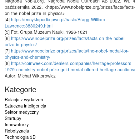
Nagroda Nobla.org. Nagroda Nobla Outreach AB 2022. Wt. 4
października 2022. <https://www.nobelprize.org/prizes/facts/facts-
on-the-nobel-prize-in-physics>
[4]
https://encyklopedia.pwn.pl/haslo/Bragg-William-
Lawrence;3880249.html
[5] Fot. Grupa Muzeum Nauki. 1926-1021
[6]
https://www.nobelprize.org/prizes/facts/facts-on-the-nobel-
prize-in-physics/
[7]
https://www.nobelprize.org/prizes/facts/the-nobel-medal-for-
physics-and-chemistry/
[8]
https://coinweek.com/dealers-companies/heritage/professors-
1979-chemistry-nobel-prize-gold-medal-offered-heritage-auctions/
Autor: Michał Wiktorowicz
Kategorie
Relacje z wydarzeń
Sztuczna inteligencja
Sektor medyczny
Startupy
Innowatorzy
Robotyzacja
Technologia 3D