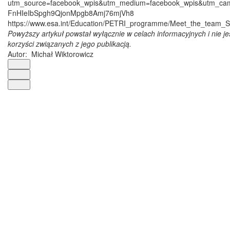
utm_source=facebook_wpis&utm_medium=facebook_wpis&utm_ca
FnHIeIbSpgh9QjonMpgb8Amj76mjVh8
https://www.esa.int/Education/PETRI_programme/Meet_the_team_
Powyższy artykuł powstał wyłącznie w celach informacyjnych i nie j
korzyści związanych z jego publikacją.
Autor:
Michał Wiktorowicz