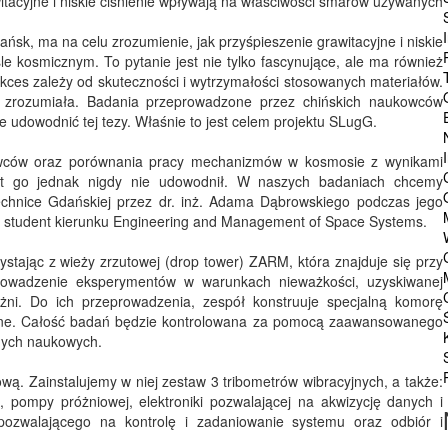
itacyjne i niskie ciśnienie wpływają na właściwości smarów używanych
ańsk, ma na celu zrozumienie, jak przyśpieszenie grawitacyjne i niskie
 kosmicznym. To pytanie jest nie tylko fascynujące, ale ma również
sukces zależy od skuteczności i wytrzymałości stosowanych materiałów.
ni zrozumiała. Badania przeprowadzone przez chińskich naukowców
ie udowodnić tej tezy. Właśnie to jest celem projektu SLugG.
owców oraz porównania pracy mechanizmów w kosmosie z wynikami
Nikt go jednak nigdy nie udowodnił. W naszych badaniach chcemy
technice Gdańskiej przez dr. inż. Adama Dąbrowskiego podczas jego
u i student kierunku Engineering and Management of Space Systems.
tając z wieży zrzutowej (drop tower) ZARM, która znajduje się przy
eprowadzenie eksperymentów w warunkach nieważkości, uzyskiwanej
żni. Do ich przeprowadzenia, zespół konstruuje specjalną komorę
acyjne. Całość badań będzie kontrolowana za pomocą zaawansowanego
nych naukowych.
ą. Zainstalujemy w niej zestaw 3 tribometrów wibracyjnych, a także:
pompy próżniowej, elektroniki pozwalającej na akwizycję danych i
ozwalającego na kontrolę i zadaniowanie systemu oraz odbiór i