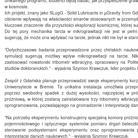
unikalnego programu, studenci będą badać, jak przyśpieszenie graw
w kosmosie.
Ich projekt, znany jako SLugG - Solid Lubricants in µGravity from Gd
ciśnienie wpływają na właściwości smarów stosowanych w przemyśle
kluczowe znaczenie dla przyszłości eksploracji kosmicznej, której 
Do tej pory mechanika tarcia w mikrograwitacji nie jest w peł
sugerują, że może ona wpływać na tarcie, jednak nikt nie był w stan
"Dotychczasowe badania przeprowadzone przez chińskich nauk
symulacji sugerują możliwy wpływ mikrograwitacji na tarcie. 
zastosować nowatorski tribometr wibracyjny, opracowany na Poli
studiów doktoranckich." - wyjaśnia Szymon Krawczuk, lider projekt
Zespół z Gdańska planuje przeprowadzić swoje eksperymenty korzys
Uniwersytecie w Bremie. Ta unikalna instalacja umożliwia prz
poprzez swobodny spadek z dużej wysokości, najczęściej w pró
próżniową, w której zostaną zainstalowane trzy tribometry wibr
oprogramowania, pozwalającego na gromadzenie i interpretację da
"Na potrzeby eksperymentu konstruujemy specjalną komorę próżniow
pojemnościowego i optycznego systemów pomiaru drgań beleczki, 
sterowanie podsystemami eksperymentu oraz oprogramowania p
interpretację danych naukowych." - wyjaśnia Szymon Krawczuk.