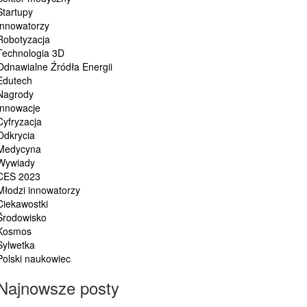
Startupy
Innowatorzy
Robotyzacja
Technologia 3D
Odnawialne Źródła Energii
Edutech
Nagrody
Innowacje
Cyfryzacja
Odkrycia
Medycyna
Wywiady
CES 2023
Młodzi innowatorzy
Ciekawostki
Środowisko
Kosmos
Sylwetka
Polski naukowiec
Najnowsze posty