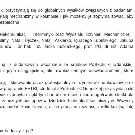
ki przyczyniają się do globalnych wysiłków związanych z badaniami
ziałają mechanizmy w kosmosie i jak możemy je zoptymalizować, aby
bezpieczna.
lekomunikacji i Informatyki oraz Wydziału Inżynierii Mechanicznej i
limy, Natalii Pęczek, Natalii Askierko, Ignacego Łubińskiego, Jakuba
ekunów - dr hab. inż. Jacka Łubińskiego, prof. PG, dr inż. Adama
ną, z dodatkowym wsparciem ze środków Politechniki Gdańskiej.
czącym osiągnięciem, ale również cennym doświadczeniem, które
akcję i kierowanie przez profesjonalnych inżynierów i naukowców, co z
 programie PETRI, studenci z Politechniki Gdańskiej przyczyniają się
iedza zdobyta dzięki tym badaniom może mieć długotrwałe skutki dla
 znacznych postępów w dziedzinie technologii kosmicznych. Wszyscy
cze badań kosmicznych, a ich praca ma szansę zasilić kolejną falę
upa-badaczy-z-pg?