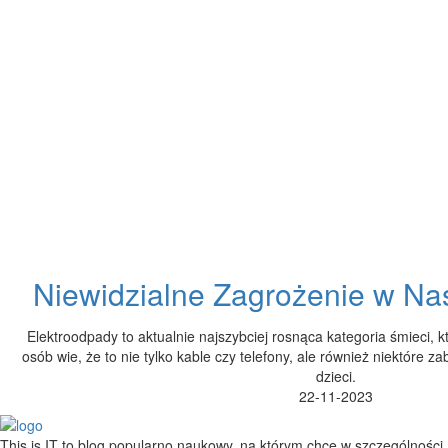
Niewidzialne Zagrożenie w N
Elektroodpady to aktualnie najszybciej rosnąca kategoria śmieci, 
osób wie, że to nie tylko kable czy telefony, ale również niektóre za
dzieci.
22-11-2023
This is IT to blog popularno naukowy, na którym chcę w szczególności