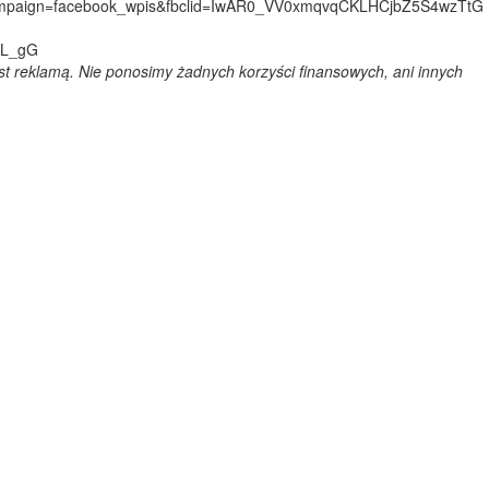
mpaign=facebook_wpis&fbclid=IwAR0_VV0xmqvqCKLHCjbZ5S4wzTtG
SL_gG
est reklamą. Nie ponosimy żadnych korzyści finansowych, ani innych