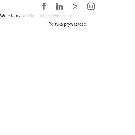
Write to us:
maciej_kawecki@interia.pl
Polityka prywatności