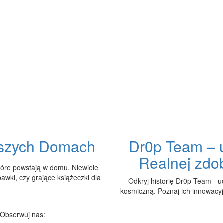
aszych Domach
Dr0p Team – u
Realnej zdo
które powstają w domu. Niewiele
bawki, czy grające książeczki dla
Odkryj historię Dr0p Team - u
kosmiczną. Poznaj ich innowacyjn
Obserwuj nas: