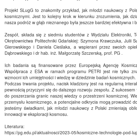
Projekt SLugG to znakomity przykład, jak młodzi naukowcy z Pols
kosmicznymi. Jest to kolejny krok w kierunku zrozumienia, jak d
nasza podróż w głąb nieznanego była jeszcze bardziej efektywna i 
Zespół, składa się z siedmiu studentów z Wydziału Elektroniki, Te
Okrętownictwa Politechniki Gdańskiej: Szymona Krawczuka, Julii Su
Gierowskiego i Daniela Cieślaka, a wspierani przez swoich opi
Dąbrowskiego i dr hab. inż. Małgorzatę Szczerską, prof. PG .
Ich badania są finansowane przez Europejską Agencję Kosmicz
Współpraca z ESA w ramach programu PETRI jest nie tylko zna
wzmocni ich umiejętności i wiedzę w dziedzinie badań kosmicznych.
Podczas trwania projektu, nacisk kładziony jest na regularną inter
pewnością przyczyni się do dalszego rozwoju zespołu. Z sukcesem w
do poszerzania granic naszej wiedzy o przestrzeni kosmicznej. W
przemysłu kosmicznego, a potencjalne odkrycia mogą prowadzić do
jesteśmy świadkami, jak młodzi naukowcy z Polski zmieniają obli
innowacji w eksploracji kosmosu.
Literatura:
https://pg.edu.pl/aktualnosci/2023-05/kosmiczne-technologie-pod-l