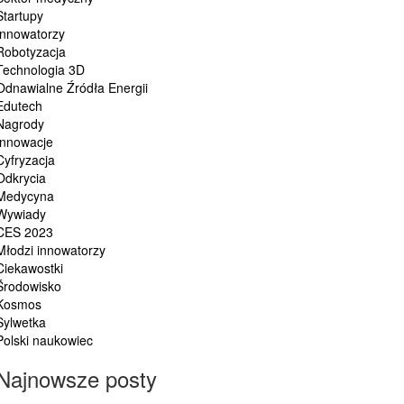
Startupy
Innowatorzy
Robotyzacja
Technologia 3D
Odnawialne Źródła Energii
Edutech
Nagrody
Innowacje
Cyfryzacja
Odkrycia
Medycyna
Wywiady
CES 2023
Młodzi innowatorzy
Ciekawostki
Środowisko
Kosmos
Sylwetka
Polski naukowiec
Najnowsze posty