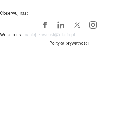
Obserwuj nas:
Write to us:
maciej_kawecki@interia.pl
Polityka prywatności