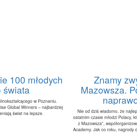
onie 100 młodych
Znamy zwy
 świata
Mazowsza. Pol
naprawd
gólnokształcącego w Poznaniu.
ise Global Winners – najbardziej
Nie od dziś wiadomo, że najle
niają świat na lepsze.
ostatnim czasie młodzi Polacy, k
z Mazowsza”, współorganizow
Academy. Jak co roku, nagrody d