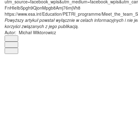
utm_source=facebook_wpis&utm_medium=facebook_wpis&utm_ca
FnHIeIbSpgh9QjonMpgb8Amj76mjVh8
https://www.esa.int/Education/PETRI_programme/Meet_the_team_
Powyższy artykuł powstał wyłącznie w celach informacyjnych i nie j
korzyści związanych z jego publikacją.
Autor:
Michał Wiktorowicz