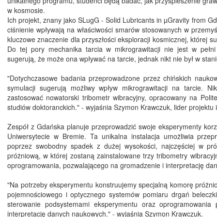
unikalnego programu, studenci będą badać, jak przyśpieszenie graw
w kosmosie.
Ich projekt, znany jako SLugG - Solid Lubricants in µGravity from Gd
ciśnienie wpływają na właściwości smarów stosowanych w przemyśle
kluczowe znaczenie dla przyszłości eksploracji kosmicznej, której 
Do tej pory mechanika tarcia w mikrograwitacji nie jest w peł
sugerują, że może ona wpływać na tarcie, jednak nikt nie był w stan
"Dotychczasowe badania przeprowadzone przez chińskich nauk
symulacji sugerują możliwy wpływ mikrograwitacji na tarcie. 
zastosować nowatorski tribometr wibracyjny, opracowany na Poli
studiów doktoranckich." - wyjaśnia Szymon Krawczuk, lider projekt
Zespół z Gdańska planuje przeprowadzić swoje eksperymenty korzys
Uniwersytecie w Bremie. Ta unikalna instalacja umożliwia prz
poprzez swobodny spadek z dużej wysokości, najczęściej w pró
próżniową, w której zostaną zainstalowane trzy tribometry wibr
oprogramowania, pozwalającego na gromadzenie i interpretację da
"Na potrzeby eksperymentu konstruujemy specjalną komorę próżniow
pojemnościowego i optycznego systemów pomiaru drgań beleczki, 
sterowanie podsystemami eksperymentu oraz oprogramowania p
interpretację danych naukowych." - wyjaśnia Szymon Krawczuk.