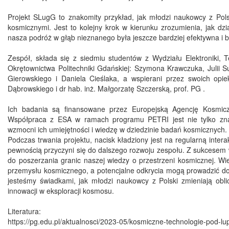
Projekt SLugG to znakomity przykład, jak młodzi naukowcy z Pols
kosmicznymi. Jest to kolejny krok w kierunku zrozumienia, jak d
nasza podróż w głąb nieznanego była jeszcze bardziej efektywna i 
Zespół, składa się z siedmiu studentów z Wydziału Elektroniki, Te
Okrętownictwa Politechniki Gdańskiej: Szymona Krawczuka, Julii Su
Gierowskiego i Daniela Cieślaka, a wspierani przez swoich opi
Dąbrowskiego i dr hab. inż. Małgorzatę Szczerską, prof. PG .
Ich badania są finansowane przez Europejską Agencję Kosmicz
Współpraca z ESA w ramach programu PETRI jest nie tylko zna
wzmocni ich umiejętności i wiedzę w dziedzinie badań kosmicznych.
Podczas trwania projektu, nacisk kładziony jest na regularną inter
pewnością przyczyni się do dalszego rozwoju zespołu. Z sukcesem w
do poszerzania granic naszej wiedzy o przestrzeni kosmicznej. W
przemysłu kosmicznego, a potencjalne odkrycia mogą prowadzić do
jesteśmy świadkami, jak młodzi naukowcy z Polski zmieniają obli
innowacji w eksploracji kosmosu.
Literatura:
https://pg.edu.pl/aktualnosci/2023-05/kosmiczne-technologie-pod-l