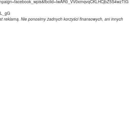
mpaign=facebook_wpis&fbclid=IwAR0_VV0xmqvqCKLHCjbZ5S4wzTtG
SL_gG
est reklamą. Nie ponosimy żadnych korzyści finansowych, ani innych