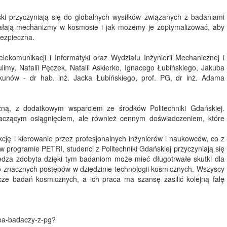
ki przyczyniają się do globalnych wysiłków związanych z badaniami
ziałają mechanizmy w kosmosie i jak możemy je zoptymalizować, aby
bezpieczna.
lekomunikacji i Informatyki oraz Wydziału Inżynierii Mechanicznej i
limy, Natalii Pęczek, Natalii Askierko, Ignacego Łubińskiego, Jakuba
ekunów - dr hab. inż. Jacka Łubińskiego, prof. PG, dr inż. Adama
ną, z dodatkowym wsparciem ze środków Politechniki Gdańskiej.
czącym osiągnięciem, ale również cennym doświadczeniem, które
akcję i kierowanie przez profesjonalnych inżynierów i naukowców, co z
 programie PETRI, studenci z Politechniki Gdańskiej przyczyniają się
iedza zdobyta dzięki tym badaniom może mieć długotrwałe skutki dla
 znacznych postępów w dziedzinie technologii kosmicznych. Wszyscy
cze badań kosmicznych, a ich praca ma szansę zasilić kolejną falę
upa-badaczy-z-pg?