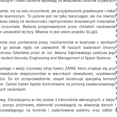
itacyjne i niskie ciśnienie wpływają na właściwości smarów używanych
ańsk, ma na celu zrozumienie, jak przyśpieszenie grawitacyjne i niskie
 kosmicznym. To pytanie jest nie tylko fascynujące, ale ma również
sukces zależy od skuteczności i wytrzymałości stosowanych materiałów.
ni zrozumiała. Badania przeprowadzone przez chińskich naukowców
ie udowodnić tej tezy. Właśnie to jest celem projektu SLugG.
owców oraz porównania pracy mechanizmów w kosmosie z wynikami
Nikt go jednak nigdy nie udowodnił. W naszych badaniach chcemy
technice Gdańskiej przez dr. inż. Adama Dąbrowskiego podczas jego
u i student kierunku Engineering and Management of Space Systems.
tając z wieży zrzutowej (drop tower) ZARM, która znajduje się przy
eprowadzenie eksperymentów w warunkach nieważkości, uzyskiwanej
żni. Do ich przeprowadzenia, zespół konstruuje specjalną komorę
acyjne. Całość badań będzie kontrolowana za pomocą zaawansowanego
nych naukowych.
ą. Zainstalujemy w niej zestaw 3 tribometrów wibracyjnych, a także:
pompy próżniowej, elektroniki pozwalającej na akwizycję danych i
ozwalającego na kontrolę i zadaniowanie systemu oraz odbiór i