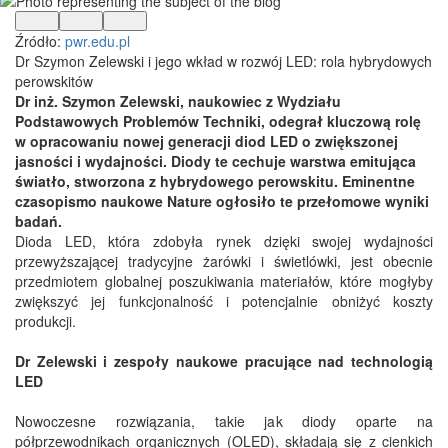
Źródło:
pwr.edu.pl
Dr Szymon Zelewski i jego wkład w rozwój LED: rola hybrydowych
perowskitów
Dr inż. Szymon Zelewski, naukowiec z Wydziału
Podstawowych Problemów Techniki, odegrał kluczową rolę
w opracowaniu nowej generacji diod LED o zwiększonej
jasności i wydajności. Diody te cechuje warstwa emitująca
światło, stworzona z hybrydowego perowskitu. Eminentne
czasopismo naukowe Nature ogłosiło te przełomowe wyniki
badań.
Dioda LED, która zdobyła rynek dzięki swojej wydajności
przewyższającej tradycyjne żarówki i świetlówki, jest obecnie
przedmiotem globalnej poszukiwania materiałów, które mogłyby
zwiększyć jej funkcjonalność i potencjalnie obniżyć koszty
produkcji.
Dr Zelewski i zespoły naukowe pracujące nad technologią
LED
Nowoczesne rozwiązania, takie jak diody oparte na
półprzewodnikach organicznych (OLED), składają się z cienkich