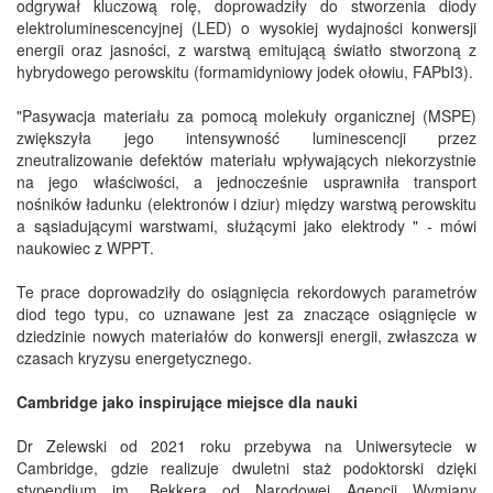
odgrywał kluczową rolę, doprowadziły do stworzenia diody
elektroluminescencyjnej (LED) o wysokiej wydajności konwersji
energii oraz jasności, z warstwą emitującą światło stworzoną z
hybrydowego perowskitu (formamidyniowy jodek ołowiu, FAPbI3).
"Pasywacja materiału za pomocą molekuły organicznej (MSPE)
zwiększyła jego intensywność luminescencji przez
zneutralizowanie defektów materiału wpływających niekorzystnie
na jego właściwości, a jednocześnie usprawniła transport
nośników ładunku (elektronów i dziur) między warstwą perowskitu
a sąsiadującymi warstwami, służącymi jako elektrody " - mówi
naukowiec z WPPT.
Te prace doprowadziły do osiągnięcia rekordowych parametrów
diod tego typu, co uznawane jest za znaczące osiągnięcie w
dziedzinie nowych materiałów do konwersji energii, zwłaszcza w
czasach kryzysu energetycznego.
Cambridge jako inspirujące miejsce dla nauki
Dr Zelewski od 2021 roku przebywa na Uniwersytecie w
Cambridge, gdzie realizuje dwuletni staż podoktorski dzięki
stypendium im. Bekkera od Narodowej Agencji Wymiany