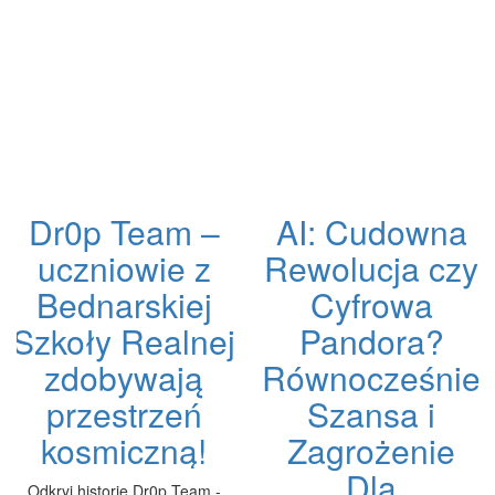
Dr0p Team –
AI: Cudowna
uczniowie z
Rewolucja czy
Bednarskiej
Cyfrowa
Szkoły Realnej
Pandora?
zdobywają
Równocześnie
przestrzeń
Szansa i
kosmiczną!
Zagrożenie
Dla
Odkryj historię Dr0p Team -