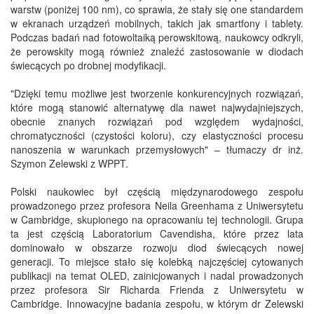
warstw (poniżej 100 nm), co sprawia, że stały się one standardem
w ekranach urządzeń mobilnych, takich jak smartfony i tablety.
Podczas badań nad fotowoltaiką perowskitową, naukowcy odkryli,
że perowskity mogą również znaleźć zastosowanie w diodach
świecących po drobnej modyfikacji.
"Dzięki temu możliwe jest tworzenie konkurencyjnych rozwiązań,
które mogą stanowić alternatywę dla nawet najwydajniejszych,
obecnie znanych rozwiązań pod względem wydajności,
chromatyczności (czystości koloru), czy elastyczności procesu
nanoszenia w warunkach przemysłowych" – tłumaczy dr inż.
Szymon Zelewski z WPPT.
Polski naukowiec był częścią międzynarodowego zespołu
prowadzonego przez profesora Neila Greenhama z Uniwersytetu
w Cambridge, skupionego na opracowaniu tej technologii. Grupa
ta jest częścią Laboratorium Cavendisha, które przez lata
dominowało w obszarze rozwoju diod świecących nowej
generacji. To miejsce stało się kolebką najczęściej cytowanych
publikacji na temat OLED, zainicjowanych i nadal prowadzonych
przez profesora Sir Richarda Frienda z Uniwersytetu w
Cambridge. Innowacyjne badania zespołu, w którym dr Zelewski