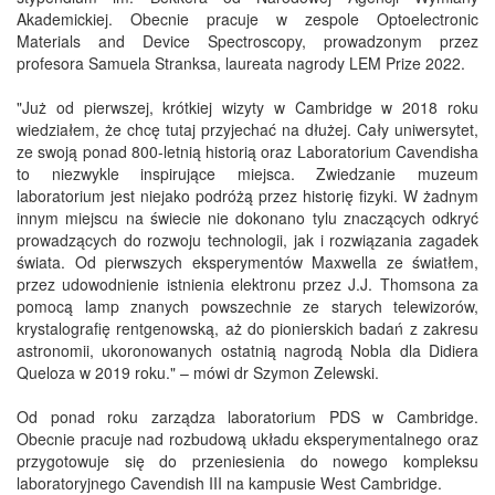
Akademickiej. Obecnie pracuje w zespole Optoelectronic
Materials and Device Spectroscopy, prowadzonym przez
profesora Samuela Stranksa, laureata nagrody LEM Prize 2022.
"Już od pierwszej, krótkiej wizyty w Cambridge w 2018 roku
wiedziałem, że chcę tutaj przyjechać na dłużej. Cały uniwersytet,
ze swoją ponad 800-letnią historią oraz Laboratorium Cavendisha
to niezwykle inspirujące miejsca. Zwiedzanie muzeum
laboratorium jest niejako podróżą przez historię fizyki. W żadnym
innym miejscu na świecie nie dokonano tylu znaczących odkryć
prowadzących do rozwoju technologii, jak i rozwiązania zagadek
świata. Od pierwszych eksperymentów Maxwella ze światłem,
przez udowodnienie istnienia elektronu przez J.J. Thomsona za
pomocą lamp znanych powszechnie ze starych telewizorów,
krystalografię rentgenowską, aż do pionierskich badań z zakresu
astronomii, ukoronowanych ostatnią nagrodą Nobla dla Didiera
Queloza w 2019 roku." – mówi dr Szymon Zelewski.
Od ponad roku zarządza laboratorium PDS w Cambridge.
Obecnie pracuje nad rozbudową układu eksperymentalnego oraz
przygotowuje się do przeniesienia do nowego kompleksu
laboratoryjnego Cavendish III na kampusie West Cambridge.