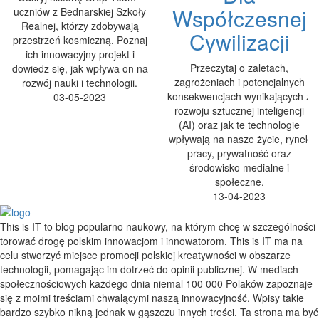
Współczesnej
uczniów z Bednarskiej Szkoły
Realnej, którzy zdobywają
Cywilizacji
przestrzeń kosmiczną. Poznaj
ich innowacyjny projekt i
Przeczytaj o zaletach,
dowiedz się, jak wpływa on na
zagrożeniach i potencjalnych
rozwój nauki i technologii.
konsekwencjach wynikających z
03-05-2023
rozwoju sztucznej inteligencji
(AI) oraz jak te technologie
wpływają na nasze życie, rynek
pracy, prywatność oraz
środowisko medialne i
społeczne.
13-04-2023
This is IT to blog popularno naukowy, na którym chcę w szczególności
torować drogę polskim innowacjom i innowatorom. This is IT ma na
celu stworzyć miejsce promocji polskiej kreatywności w obszarze
technologii, pomagając im dotrzeć do opinii publicznej. W mediach
społecznościowych każdego dnia niemal 100 000 Polaków zapoznaje
się z moimi treściami chwalącymi naszą innowacyjność. Wpisy takie
bardzo szybko nikną jednak w gąszczu innych treści. Ta strona ma być