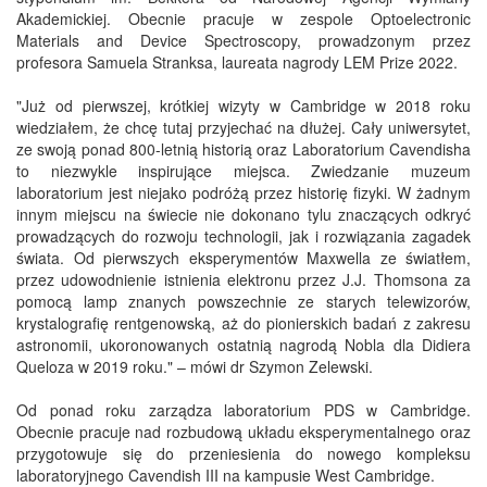
Akademickiej. Obecnie pracuje w zespole Optoelectronic
Materials and Device Spectroscopy, prowadzonym przez
profesora Samuela Stranksa, laureata nagrody LEM Prize 2022.
"Już od pierwszej, krótkiej wizyty w Cambridge w 2018 roku
wiedziałem, że chcę tutaj przyjechać na dłużej. Cały uniwersytet,
ze swoją ponad 800-letnią historią oraz Laboratorium Cavendisha
to niezwykle inspirujące miejsca. Zwiedzanie muzeum
laboratorium jest niejako podróżą przez historię fizyki. W żadnym
innym miejscu na świecie nie dokonano tylu znaczących odkryć
prowadzących do rozwoju technologii, jak i rozwiązania zagadek
świata. Od pierwszych eksperymentów Maxwella ze światłem,
przez udowodnienie istnienia elektronu przez J.J. Thomsona za
pomocą lamp znanych powszechnie ze starych telewizorów,
krystalografię rentgenowską, aż do pionierskich badań z zakresu
astronomii, ukoronowanych ostatnią nagrodą Nobla dla Didiera
Queloza w 2019 roku." – mówi dr Szymon Zelewski.
Od ponad roku zarządza laboratorium PDS w Cambridge.
Obecnie pracuje nad rozbudową układu eksperymentalnego oraz
przygotowuje się do przeniesienia do nowego kompleksu
laboratoryjnego Cavendish III na kampusie West Cambridge.