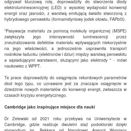
odgrywał kluczową rolę, doprowadziły do stworzenia diody
elektroluminescencyjnej (LED) o wysokiej wydajności konwersji
energii oraz jasności, z warstwą emitującą światło stworzoną z
hybrydowego perowskitu (formamidyniowy jodek ołowiu, FAPbI3).
"Pasywacja materiału za pomocą molekuły organicznej (MSPE)
zwiększyła jego intensywność luminescencji przez
zneutralizowanie defektów materiału wpływających niekorzystnie
na jego właściwości, a jednocześnie usprawniła transport
nośników ładunku (elektronów i dziur) między warstwą perowskitu
a sąsiadującymi warstwami, służącymi jako elektrody " - mówi
naukowiec z WPPT.
Te prace doprowadziły do osiągnięcia rekordowych parametrów
diod tego typu, co uznawane jest za znaczące osiągnięcie w
dziedzinie nowych materiałów do konwersji energii, zwłaszcza w
czasach kryzysu energetycznego.
Cambridge jako inspirujące miejsce dla nauki
Dr Zelewski od 2021 roku przebywa na Uniwersytecie w
Cambridge, gdzie realizuje dwuletni staż podoktorski dzięki
stypendium im. Bekkera od Narodowej Agencji Wymiany