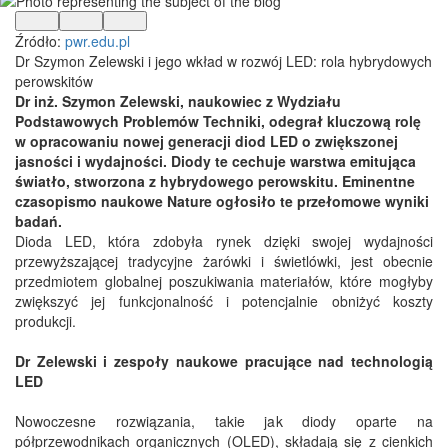
Źródło:
pwr.edu.pl
Dr Szymon Zelewski i jego wkład w rozwój LED: rola hybrydowych
perowskitów
Dr inż. Szymon Zelewski, naukowiec z Wydziału
Podstawowych Problemów Techniki, odegrał kluczową rolę
w opracowaniu nowej generacji diod LED o zwiększonej
jasności i wydajności. Diody te cechuje warstwa emitująca
światło, stworzona z hybrydowego perowskitu. Eminentne
czasopismo naukowe Nature ogłosiło te przełomowe wyniki
badań.
Dioda LED, która zdobyła rynek dzięki swojej wydajności
przewyższającej tradycyjne żarówki i świetlówki, jest obecnie
przedmiotem globalnej poszukiwania materiałów, które mogłyby
zwiększyć jej funkcjonalność i potencjalnie obniżyć koszty
produkcji.
Dr Zelewski i zespoły naukowe pracujące nad technologią
LED
Nowoczesne rozwiązania, takie jak diody oparte na
półprzewodnikach organicznych (OLED), składają się z cienkich