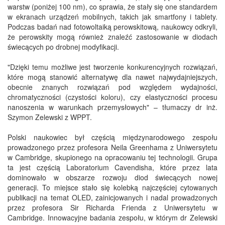
warstw (poniżej 100 nm), co sprawia, że stały się one standardem
w ekranach urządzeń mobilnych, takich jak smartfony i tablety.
Podczas badań nad fotowoltaiką perowskitową, naukowcy odkryli,
że perowskity mogą również znaleźć zastosowanie w diodach
świecących po drobnej modyfikacji.
"Dzięki temu możliwe jest tworzenie konkurencyjnych rozwiązań,
które mogą stanowić alternatywę dla nawet najwydajniejszych,
obecnie znanych rozwiązań pod względem wydajności,
chromatyczności (czystości koloru), czy elastyczności procesu
nanoszenia w warunkach przemysłowych" – tłumaczy dr inż.
Szymon Zelewski z WPPT.
Polski naukowiec był częścią międzynarodowego zespołu
prowadzonego przez profesora Neila Greenhama z Uniwersytetu
w Cambridge, skupionego na opracowaniu tej technologii. Grupa
ta jest częścią Laboratorium Cavendisha, które przez lata
dominowało w obszarze rozwoju diod świecących nowej
generacji. To miejsce stało się kolebką najczęściej cytowanych
publikacji na temat OLED, zainicjowanych i nadal prowadzonych
przez profesora Sir Richarda Frienda z Uniwersytetu w
Cambridge. Innowacyjne badania zespołu, w którym dr Zelewski