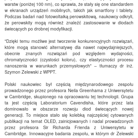
warstw (poniżej 100 nm), co sprawia, że stały się one standardem
w ekranach urządzeń mobilnych, takich jak smartfony i tablety.
Podczas badań nad fotowoltaiką perowskitową, naukowcy odkryli,
że perowskity mogą również znaleźć zastosowanie w diodach
świecących po drobnej modyfikacji.
"Dzięki temu możliwe jest tworzenie konkurencyjnych rozwiązań,
które mogą stanowić alternatywę dla nawet najwydajniejszych,
obecnie znanych rozwiązań pod względem wydajności,
chromatyczności (czystości koloru), czy elastyczności procesu
nanoszenia w warunkach przemysłowych" – tłumaczy dr inż.
Szymon Zelewski z WPPT.
Polski naukowiec był częścią międzynarodowego zespołu
prowadzonego przez profesora Neila Greenhama z Uniwersytetu
w Cambridge, skupionego na opracowaniu tej technologii. Grupa
ta jest częścią Laboratorium Cavendisha, które przez lata
dominowało w obszarze rozwoju diod świecących nowej
generacji. To miejsce stało się kolebką najczęściej cytowanych
publikacji na temat OLED, zainicjowanych i nadal prowadzonych
przez profesora Sir Richarda Frienda z Uniwersytetu w
Cambridge. Innowacyjne badania zespołu, w którym dr Zelewski