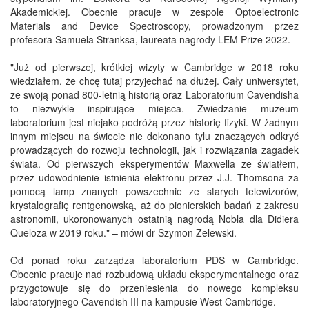
Akademickiej. Obecnie pracuje w zespole Optoelectronic
Materials and Device Spectroscopy, prowadzonym przez
profesora Samuela Stranksa, laureata nagrody LEM Prize 2022.
"Już od pierwszej, krótkiej wizyty w Cambridge w 2018 roku
wiedziałem, że chcę tutaj przyjechać na dłużej. Cały uniwersytet,
ze swoją ponad 800-letnią historią oraz Laboratorium Cavendisha
to niezwykle inspirujące miejsca. Zwiedzanie muzeum
laboratorium jest niejako podróżą przez historię fizyki. W żadnym
innym miejscu na świecie nie dokonano tylu znaczących odkryć
prowadzących do rozwoju technologii, jak i rozwiązania zagadek
świata. Od pierwszych eksperymentów Maxwella ze światłem,
przez udowodnienie istnienia elektronu przez J.J. Thomsona za
pomocą lamp znanych powszechnie ze starych telewizorów,
krystalografię rentgenowską, aż do pionierskich badań z zakresu
astronomii, ukoronowanych ostatnią nagrodą Nobla dla Didiera
Queloza w 2019 roku." – mówi dr Szymon Zelewski.
Od ponad roku zarządza laboratorium PDS w Cambridge.
Obecnie pracuje nad rozbudową układu eksperymentalnego oraz
przygotowuje się do przeniesienia do nowego kompleksu
laboratoryjnego Cavendish III na kampusie West Cambridge.