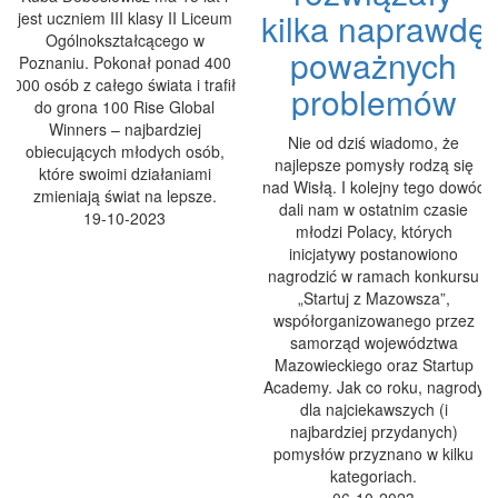
kilka naprawdę
jest uczniem III klasy II Liceum
Ogólnokształcącego w
poważnych
Poznaniu. Pokonał ponad 400
000 osób z całego świata i trafił
problemów
do grona 100 Rise Global
Winners – najbardziej
Nie od dziś wiadomo, że
obiecujących młodych osób,
najlepsze pomysły rodzą się
które swoimi działaniami
nad Wisłą. I kolejny tego dowód
zmieniają świat na lepsze.
dali nam w ostatnim czasie
19-10-2023
młodzi Polacy, których
inicjatywy postanowiono
nagrodzić w ramach konkursu
„Startuj z Mazowsza”,
współorganizowanego przez
samorząd województwa
Mazowieckiego oraz Startup
Academy. Jak co roku, nagrody
dla najciekawszych (i
najbardziej przydanych)
pomysłów przyznano w kilku
kategoriach.