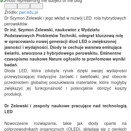
Źródło:
pwr.edu.pl
Dr Szymon Zelewski i jego wkład w rozwój LED: rola hybrydowych
perowskitów
Dr inż. Szymon Zelewski, naukowiec z Wydziału
Podstawowych Problemów Techniki, odegrał kluczową rolę
w opracowaniu nowej generacji diod LED o zwiększonej
jasności i wydajności. Diody te cechuje warstwa emitująca
światło, stworzona z hybrydowego perowskitu. Eminentne
czasopismo naukowe Nature ogłosiło te przełomowe wyniki
badań.
Dioda LED, która zdobyła rynek dzięki swojej wydajności
przewyższającej tradycyjne żarówki i świetlówki, jest obecnie
przedmiotem globalnej poszukiwania materiałów, które mogłyby
zwiększyć jej funkcjonalność i potencjalnie obniżyć koszty
produkcji.
Dr Zelewski i zespoły naukowe pracujące nad technologią
LED
Nowoczesne rozwiązania, takie jak diody oparte na
półprzewodnikach organicznych (OLED), składają się z cienkich