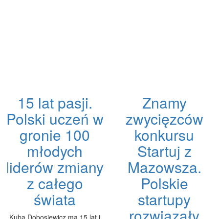
15 lat pasji.
Znamy
Polski uczeń w
zwycięzców
gronie 100
konkursu
młodych
Startuj z
liderów zmiany
Mazowsza.
z całego
Polskie
świata
startupy
rozwiązały
Kuba Dobosiewicz ma 15 lat i