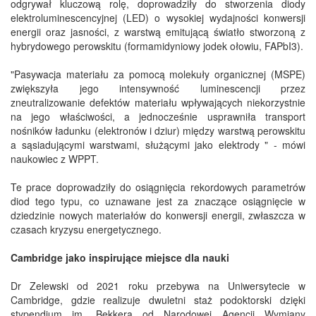
odgrywał kluczową rolę, doprowadziły do stworzenia diody
elektroluminescencyjnej (LED) o wysokiej wydajności konwersji
energii oraz jasności, z warstwą emitującą światło stworzoną z
hybrydowego perowskitu (formamidyniowy jodek ołowiu, FAPbI3).
"Pasywacja materiału za pomocą molekuły organicznej (MSPE)
zwiększyła jego intensywność luminescencji przez
zneutralizowanie defektów materiału wpływających niekorzystnie
na jego właściwości, a jednocześnie usprawniła transport
nośników ładunku (elektronów i dziur) między warstwą perowskitu
a sąsiadującymi warstwami, służącymi jako elektrody " - mówi
naukowiec z WPPT.
Te prace doprowadziły do osiągnięcia rekordowych parametrów
diod tego typu, co uznawane jest za znaczące osiągnięcie w
dziedzinie nowych materiałów do konwersji energii, zwłaszcza w
czasach kryzysu energetycznego.
Cambridge jako inspirujące miejsce dla nauki
Dr Zelewski od 2021 roku przebywa na Uniwersytecie w
Cambridge, gdzie realizuje dwuletni staż podoktorski dzięki
stypendium im. Bekkera od Narodowej Agencji Wymiany