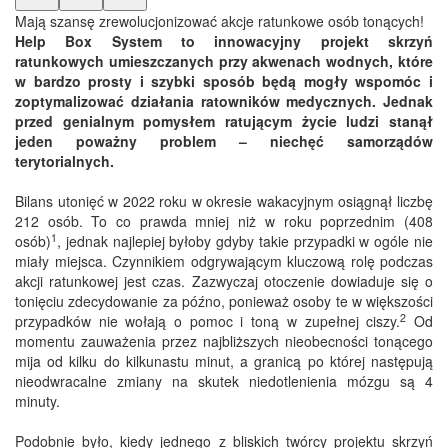
Mają szansę zrewolucjonizować akcje ratunkowe osób tonących!
Help Box System to innowacyjny projekt skrzyń
ratunkowych umieszczanych przy akwenach wodnych, które
w bardzo prosty i szybki sposób będą mogły wspomóc i
zoptymalizować działania ratowników medycznych. Jednak
przed genialnym pomysłem ratującym życie ludzi stanął
jeden poważny problem – niechęć samorządów
terytorialnych.
Bilans utonięć w 2022 roku w okresie wakacyjnym osiągnął liczbę
212 osób. To co prawda mniej niż w roku poprzednim (408
1
osób)
, jednak najlepiej byłoby gdyby takie przypadki w ogóle nie
miały miejsca. Czynnikiem odgrywającym kluczową rolę podczas
akcji ratunkowej jest czas. Zazwyczaj otoczenie dowiaduje się o
tonięciu zdecydowanie za późno, ponieważ osoby te w większości
2
przypadków nie wołają o pomoc i toną w zupełnej ciszy.
Od
momentu zauważenia przez najbliższych nieobecności tonącego
mija od kilku do kilkunastu minut, a granicą po której następują
nieodwracalne zmiany na skutek niedotlenienia mózgu są 4
minuty.
Podobnie było, kiedy jednego z bliskich twórcy projektu skrzyń