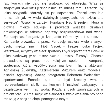
ratunkowych nie dało się uratować od utonięcia. Wraz ze
znajomymi stwierdzili jednogłośnie, że muszą temu zaradzić, by
takie przypadki zdarzały się jak najrzadziej. Zaczęli dwa lata
temu, tak jak w wielu świetnych pomysłach, od szkicu „na
serwetce”. Wspólnie założyli Fundację Nad Brzegiem, która w
głównej mierze edukuje i prowadzi wszelkie działania
prewencyjne w zakresie poprawy bezpieczeństwa nad wodą.
Fundacja współorganizuje kampanie informacyjne i społeczne.
Kampanię prowadzoną przez Fundację wspiera wiele znanych
osób, między innymi Piotr Gacek – Prezes Klubu Projekt
Warszawa, aktywny działacz sportowy i były reprezentant Polski w
piłce siatkowej (v-ce mistrz świata i mistrz Europy). Obecnie
prowadzone są prace nad kolejnym spotem – kampanią
społeczną, która współtworzona ma być m.in. z aktorami:
Agnieszką Żulewską, Kazimierzem Mazurem oraz modelką i
pisarką Agnieszką Maciąg, fotografem Robertem Wolańskim i
sportowcami. Ponadto spot ma być kręcony wraz z
reprezentantami służb ratunkowych i instytucji związanych z
bezpieczeństwem nad wodą. Każda z osób zamieszanych w
projekt pracuje i ma swoje działalności a swoje działania pro bono
realizują z pasji do chęci pomagania innym.