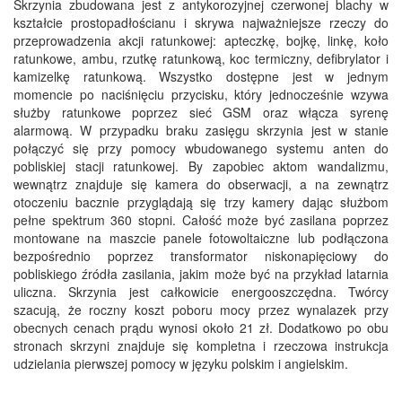
Skrzynia zbudowana jest z antykorozyjnej czerwonej blachy w
kształcie prostopadłościanu i skrywa najważniejsze rzeczy do
przeprowadzenia akcji ratunkowej: apteczkę, bojkę, linkę, koło
ratunkowe, ambu, rzutkę ratunkową, koc termiczny, defibrylator i
kamizelkę ratunkową. Wszystko dostępne jest w jednym
momencie po naciśnięciu przycisku, który jednocześnie wzywa
służby ratunkowe poprzez sieć GSM oraz włącza syrenę
alarmową. W przypadku braku zasięgu skrzynia jest w stanie
połączyć się przy pomocy wbudowanego systemu anten do
pobliskiej stacji ratunkowej. By zapobiec aktom wandalizmu,
wewnątrz znajduje się kamera do obserwacji, a na zewnątrz
otoczeniu bacznie przyglądają się trzy kamery dając służbom
pełne spektrum 360 stopni. Całość może być zasilana poprzez
montowane na maszcie panele fotowoltaiczne lub podłączona
bezpośrednio poprzez transformator niskonapięciowy do
pobliskiego źródła zasilania, jakim może być na przykład latarnia
uliczna. Skrzynia jest całkowicie energooszczędna. Twórcy
szacują, że roczny koszt poboru mocy przez wynalazek przy
obecnych cenach prądu wynosi około 21 zł. Dodatkowo po obu
stronach skrzyni znajduje się kompletna i rzeczowa instrukcja
udzielania pierwszej pomocy w języku polskim i angielskim.