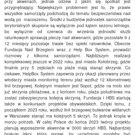
przy akwenach, jednak odzew z jakim się spotkali jest
przygnębiający. Największym problemem jest to, że prawie
wszystkie samorządy podchodzą do tematu bezpieczeństwa nad
wodą po macoszemu. Środki z budżetów jednostek samorządów
terytorialnych skupione są wyłącznie pod kątem sezonu letniego,
bo wyłącznie od czerwca do września jednostki służb
ratunkowych sprawują pieczę nad akwenami, gdzie pozostałe 9 z
12 miesięcy pozostaje trwale bez opieki ratowników. Obecnie
Fundacja Nad Brzegiem wraz z Help Box System, prowadzi
rozmowy z kilkoma samorządami. Najbliższym realizacji
kompleksowej jeszcze w 2022 roku, jest miasto Kołobrzeg, gdzie
finalnie przy 5 zejściach na plaże mają stanąć skrzynie. Co
ciekawe, HelpBox System zapewnia przy okazji planowany przez
włodarzy miasta monitoring terenu plaż wzdłuż 12 kilometrowej
linii brzegowej. Kolejnym miastem jest Sopot, gdzie na molo stoi
już skrzynia pilotażowa, a z końcem roku, plaża południowa ma
zostać zabezpieczona kolejną skrzynią. Fundacja i HBS startują
także w konkursach projektów obywatelskich. Dzięki temu, z
początkiem 2023 roku, wzdłuż linii brzegowej bulwarów wiślanych
w Warszawie stanąć ma kolejnych 5 skrzyń. To jednak kropla w
morzu potrzeb. W całej Polsce do końca 2023 twórcy projektu
planują wyposażenie akwenów w 3000 skrzyń HBS. Najbardziej
brakuje iskry, która sprawi, by urządzenia mogłyby być