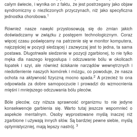
całym świecie, i wynika on z faktu, że jest postrzegany jako objaw
syndromiczny o niezliczonych przyczynach, niż jako specyficzna
1
jednostka chorobowa.
Również nasze nawyki przystosowują się do zmian jakich
doświadczamy w związku z postępem technologicznym. Coraz
więcej czasu poświęcamy na patrzenie się w monitor komputera,
najczęściej w pozycji siedzącej i zazwyczaj jest to jedna, ta sama
postawa. Długotrwałe siedzenie w pozycji zgarbionej, to nie tylko
męka dla naszego kręgosłupa i odczuwanie bólu w okolicach
łopatek i szyi, ale również ściskanie narządów wewnętrznych i
niedotlenienie naszych komórek i mózgu, co powoduje, że nasza
2
ochota na aktywność fizyczną mocno spada.
A przecież to ona
odpowiada za dobre samopoczucie i prowadzi do wzmocnienia
mięśni i mniejszego odczuwania bólu pleców.
Bóle pleców, czy niższa sprawność organizmu to nie jedyne
konsekwencje garbienia się. Warto tutaj jeszcze wspomnieć o
aspekcie mentalnym. Osoby wyprostowane myślą inaczej niż
zgarbione i używają innych słów. Są bardziej pewne siebie, myślą
3
optymistyczniej, mają lepszy nastrój.