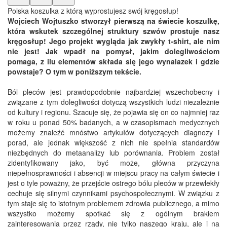
Polska koszulka z którą wyprostujesz swój kręgosłup!
Wojciech Wojtuszko stworzył pierwszą na świecie koszulkę,
która wskutek szczególnej struktury szwów prostuje nasz
kręgosłup! Jego projekt wygląda jak zwykły t-shirt, ale nim
nie jest! Jak wpadł na pomysł, jakim dolegliwościom
pomaga, z ilu elementów składa się jego wynalazek i gdzie
powstaje? O tym w poniższym tekście.
Ból pleców jest prawdopodobnie najbardziej wszechobecny i
związane z tym dolegliwości dotyczą wszystkich ludzi niezależnie
od kultury i regionu. Szacuje się, że pojawia się on co najmniej raz
w roku u ponad 50% badanych, a w czasopismach medycznych
możemy znaleźć mnóstwo artykułów dotyczących diagnozy i
porad, ale jednak większość z nich nie spełnia standardów
niezbędnych do metaanalizy lub porównania. Problem został
zidentyfikowany jako, być może, główna przyczyna
niepełnosprawności i absencji w miejscu pracy na całym świecie i
jest o tyle poważny, że przejście ostrego bólu pleców w przewlekły
cechuje się silnymi czynnikami psychospołecznymi. W związku z
tym staje się to istotnym problemem zdrowia publicznego, a mimo
wszystko możemy spotkać się z ogólnym brakiem
zainteresowania przez rządy, nie tylko naszego kraju, ale i na