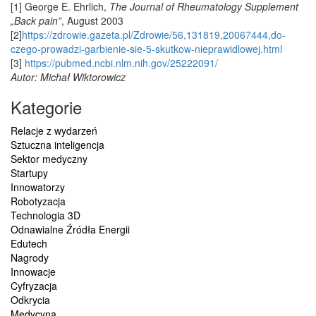
[1] George E. Ehrlich,
The Journal of Rheumatology Supplement
„Back pain”
, August 2003
[2]
https://zdrowie.gazeta.pl/Zdrowie/56,131819,20067444,do-
czego-prowadzi-garbienie-sie-5-skutkow-nieprawidlowej.html
[3]
https://pubmed.ncbi.nlm.nih.gov/25222091/
Autor: Michał Wiktorowicz
Kategorie
Relacje z wydarzeń
Sztuczna inteligencja
Sektor medyczny
Startupy
Innowatorzy
Robotyzacja
Technologia 3D
Odnawialne Źródła Energii
Edutech
Nagrody
Innowacje
Cyfryzacja
Odkrycia
Medycyna