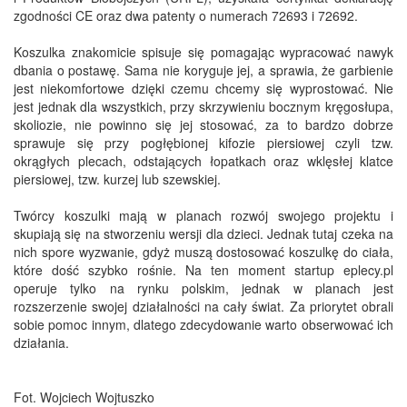
zgodności CE oraz dwa patenty o numerach 72693 i 72692.
Koszulka znakomicie spisuje się pomagając wypracować nawyk
dbania o postawę. Sama nie koryguje jej, a sprawia, że garbienie
jest niekomfortowe dzięki czemu chcemy się wyprostować. Nie
jest jednak dla wszystkich, przy skrzywieniu bocznym kręgosłupa,
skoliozie, nie powinno się jej stosować, za to bardzo dobrze
sprawuje się przy pogłębionej kifozie piersiowej czyli tzw.
okrągłych plecach, odstających łopatkach oraz wklęsłej klatce
piersiowej, tzw. kurzej lub szewskiej.
Twórcy koszulki mają w planach rozwój swojego projektu i
skupiają się na stworzeniu wersji dla dzieci. Jednak tutaj czeka na
nich spore wyzwanie, gdyż muszą dostosować koszulkę do ciała,
które dość szybko rośnie. Na ten moment startup eplecy.pl
operuje tylko na rynku polskim, jednak w planach jest
rozszerzenie swojej działalności na cały świat. Za priorytet obrali
sobie pomoc innym, dlatego zdecydowanie warto obserwować ich
działania.
Fot. Wojciech Wojtuszko