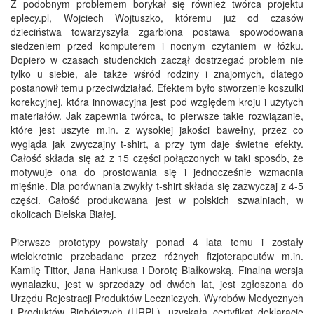
Z podobnym problemem borykał się również twórca projektu
eplecy.pl, Wojciech Wojtuszko, któremu już od czasów
dzieciństwa towarzyszyła zgarbiona postawa spowodowana
siedzeniem przed komputerem i nocnym czytaniem w łóżku.
Dopiero w czasach studenckich zaczął dostrzegać problem nie
tylko u siebie, ale także wśród rodziny i znajomych, dlatego
postanowił temu przeciwdziałać. Efektem było stworzenie koszulki
korekcyjnej, która innowacyjna jest pod względem kroju i użytych
materiałów. Jak zapewnia twórca, to pierwsze takie rozwiązanie,
które jest uszyte m.in. z wysokiej jakości bawełny, przez co
wygląda jak zwyczajny t-shirt, a przy tym daje świetne efekty.
Całość składa się aż z 15 części połączonych w taki sposób, że
motywuje ona do prostowania się i jednocześnie wzmacnia
mięśnie. Dla porównania zwykły t-shirt składa się zazwyczaj z 4-5
części. Całość produkowana jest w polskich szwalniach, w
okolicach Bielska Białej.
Pierwsze prototypy powstały ponad 4 lata temu i zostały
wielokrotnie przebadane przez różnych fizjoterapeutów m.in.
Kamilę Tittor, Jana Hankusa i Dorotę Białkowską. Finalna wersja
wynalazku, jest w sprzedaży od dwóch lat, jest zgłoszona do
Urzędu Rejestracji Produktów Leczniczych, Wyrobów Medycznych
i Produktów Biobójczych (URPL), uzyskała certyfikat deklarację