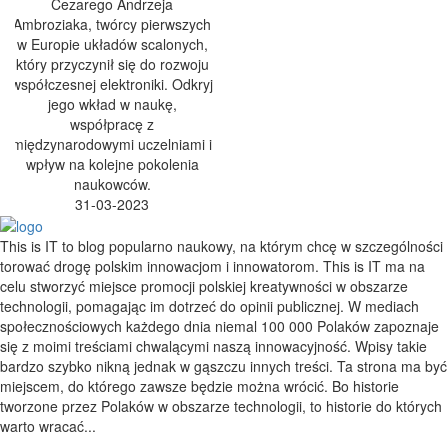
Cezarego Andrzeja
Ambroziaka, twórcy pierwszych
w Europie układów scalonych,
który przyczynił się do rozwoju
współczesnej elektroniki. Odkryj
jego wkład w naukę,
współpracę z
międzynarodowymi uczelniami i
wpływ na kolejne pokolenia
naukowców.
31-03-2023
This is IT to blog popularno naukowy, na którym chcę w szczególności
torować drogę polskim innowacjom i innowatorom. This is IT ma na
celu stworzyć miejsce promocji polskiej kreatywności w obszarze
technologii, pomagając im dotrzeć do opinii publicznej. W mediach
społecznościowych każdego dnia niemal 100 000 Polaków zapoznaje
się z moimi treściami chwalącymi naszą innowacyjność. Wpisy takie
bardzo szybko nikną jednak w gąszczu innych treści. Ta strona ma być
miejscem, do którego zawsze będzie można wrócić. Bo historie
tworzone przez Polaków w obszarze technologii, to historie do których
warto wracać...