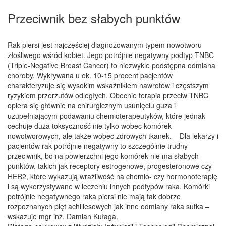
Przeciwnik bez słabych punktów
Rak piersi jest najczęściej diagnozowanym typem nowotworu
złośliwego wśród kobiet. Jego potrójnie negatywny podtyp TNBC
(Triple-Negative Breast Cancer) to niezwykle podstępna odmiana
choroby. Wykrywana u ok. 10-15 procent pacjentów
charakteryzuje się wysokim wskaźnikiem nawrotów i częstszym
ryzykiem przerzutów odległych. Obecnie terapia przeciw TNBC
opiera się głównie na chirurgicznym usunięciu guza i
uzupełniającym podawaniu chemioterapeutyków, które jednak
cechuje duża toksyczność nie tylko wobec komórek
nowotworowych, ale także wobec zdrowych tkanek. – Dla lekarzy i
pacjentów rak potrójnie negatywny to szczególnie trudny
przeciwnik, bo na powierzchni jego komórek nie ma słabych
punktów, takich jak receptory estrogenowe, progesteronowe czy
HER2, które wykazują wrażliwość na chemio- czy hormonoterapię
i są wykorzystywane w leczeniu innych podtypów raka. Komórki
potrójnie negatywnego raka piersi nie mają tak dobrze
rozpoznanych pięt achillesowych jak inne odmiany raka sutka –
wskazuje mgr inż. Damian Kułaga.