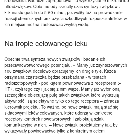
środowiska. Badacze zaproponowali tu wykorzystanie mikrofal lub
ultradźwięków. Obie metody skróciły czas syntezy związków z
kilkunastu godzin do 5-60 minut, pozwoliły też na prowadzanie
reakcji chemicznych bez użycia szkodliwych rozpuszczalników, w
ich miejsce można zastosować zwykłą wodę.
Na tropie celowanego leku
Obecnie trwa synteza nowych związków i badanie ich
przeciwnowotworowego potencjału. – Mamy już zsyntezowanych
100 związków, docelowo opracujemy ich drugie tyle. Każda
otrzymana cząsteczka będzie przebadana - w testach
radioizotopowych - pod kątem powinowactwa z receptorem 5-
HT7, czyli tego czy i jak się z nim wiąże. Mamy już wyłonioną
szczególnie obiecującą pulę takich związków, które wykazują
aktywność i są selektywne tylko do tego receptora – zdradza
kierownik projektu. To ważne, bo nowe związki mają stać się
składowymi leków celowanych, które uderzą w konkretne
receptory komórek nowotworowych i zablokują szlaki
komunikacyjne w nich. – Nowe związki projektujemy tak, by
wykazywały powinowactwo tylko z konkretnym celem