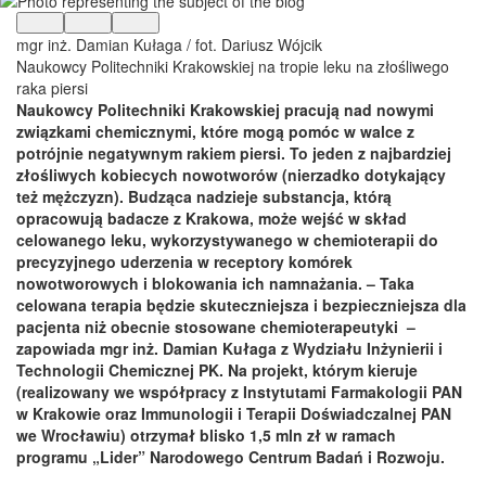
mgr inż. Damian Kułaga / fot. Dariusz Wójcik
Naukowcy Politechniki Krakowskiej na tropie leku na złośliwego
raka piersi
Naukowcy Politechniki Krakowskiej pracują nad nowymi
związkami chemicznymi, które mogą pomóc w walce z
potrójnie negatywnym rakiem piersi. To jeden z najbardziej
złośliwych kobiecych nowotworów (nierzadko dotykający
też mężczyzn). Budząca nadzieje substancja, którą
opracowują badacze z Krakowa, może wejść w skład
celowanego leku, wykorzystywanego w chemioterapii do
precyzyjnego uderzenia w receptory komórek
nowotworowych i blokowania ich namnażania. – Taka
celowana terapia będzie skuteczniejsza i bezpieczniejsza dla
pacjenta niż obecnie stosowane chemioterapeutyki –
zapowiada mgr inż. Damian Kułaga z Wydziału Inżynierii i
Technologii Chemicznej PK. Na projekt, którym kieruje
(realizowany we współpracy z Instytutami Farmakologii PAN
w Krakowie oraz Immunologii i Terapii Doświadczalnej PAN
we Wrocławiu) otrzymał blisko 1,5 mln zł w ramach
programu „Lider” Narodowego Centrum Badań i Rozwoju.