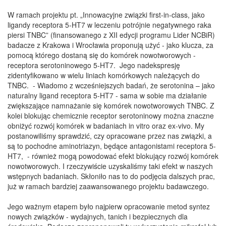
W ramach projektu pt. „Innowacyjne związki first-in-class, jako
ligandy receptora 5-HT7 w leczeniu potrójnie negatywnego raka
piersi TNBC” (finansowanego z XII edycji programu Lider NCBiR)
badacze z Krakowa i Wrocławia proponują użyć - jako klucza, za
pomocą którego dostaną się do komórek nowotworowych -
receptora serotoninowego 5-HT7. Jego nadekspresję
zidentyfikowano w wielu liniach komórkowych należących do
TNBC. - Wiadomo z wcześniejszych badań, że serotonina – jako
naturalny ligand receptora 5-HT7 - sama w sobie ma działanie
zwiększające namnażanie się komórek nowotworowych TNBC. Z
kolei blokując chemicznie receptor serotoninowy można znaczne
obniżyć rozwój komórek w badaniach in vitro oraz ex-vivo. My
postanowiliśmy sprawdzić, czy opracowane przez nas związki, a
są to pochodne aminotriazyn, będące antagonistami receptora 5-
HT7, - również mogą powodować efekt blokujący rozwój komórek
nowotworowych. I rzeczywiście uzyskaliśmy taki efekt w naszych
wstępnych badaniach. Skłoniło nas to do podjęcia dalszych prac,
już w ramach bardziej zaawansowanego projektu badawczego.
Jego ważnym etapem było najpierw opracowanie metod syntez
nowych związków - wydajnych, tanich i bezpiecznych dla