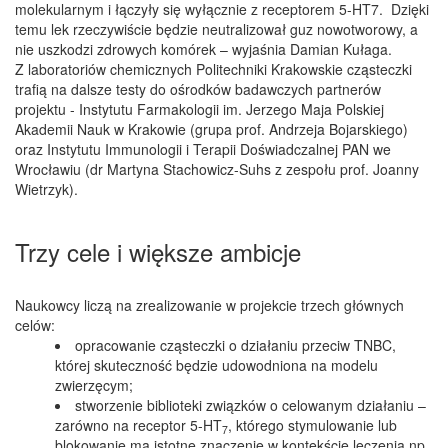
molekularnym i łączyły się wyłącznie z receptorem 5-HT7. Dzięki
temu lek rzeczywiście będzie neutralizował guz nowotworowy, a
nie uszkodzi zdrowych komórek – wyjaśnia Damian Kułaga.
Z laboratoriów chemicznych Politechniki Krakowskie cząsteczki
trafią na dalsze testy do ośrodków badawczych partnerów
projektu - Instytutu Farmakologii im. Jerzego Maja Polskiej
Akademii Nauk w Krakowie (grupa prof. Andrzeja Bojarskiego)
oraz Instytutu Immunologii i Terapii Doświadczalnej PAN we
Wrocławiu (dr Martyna Stachowicz-Suhs z zespołu prof. Joanny
Wietrzyk).
Trzy cele i większe ambicje
Naukowcy liczą na zrealizowanie w projekcie trzech głównych
celów:
opracowanie cząsteczki o działaniu przeciw TNBC,
której skuteczność będzie udowodniona na modelu
zwierzęcym;
stworzenie biblioteki związków o celowanym działaniu –
zarówno na receptor 5-HT
, którego stymulowanie lub
7
blokowanie ma istotne znaczenie w kontekście leczenia np.