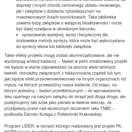
depresji i innych chorób centralnego układu nerwowego,
jak i związków o działaniu cytotoksycznym na
nowotworowych liniach komórkowych. Taka biblioteka
zawiera bazę związków o wstępnej bioaktywności i może
być dalej rozwijana w określonym kierunku.
opracowanie wydajnej, taniej i bezpiecznej dla
środowiska metody syntezy, która może być wykorzystana
do syntezy leków lub biblioteki związków.
Takie efekty projektu mogą zostać skomercjalizowane, ale nie
wyczerpują ambicji badaczy. – Nawet w pełni zrealizowany projekt
nie będzie w stanie odpowiedzieć na jeszcze wiele istotnych
kwestii, chociażby związanych z toksycznością cząstek lub tym,
jaki będzie efekt przeciwnowotworowy na innych organizmach niż
myszy, na których prowadzimy nasze badania. Od etapu, na
którym jesteśmy – badań przedklinicznych – do wprowadzenia
leku opartego na naszym związku do terapii jest długa droga, ale
podejmujemy taki szlak jako pierwsi w świecie wierząc, że
przyśpieszy prace nad skutecznym leczeniem raka TNBC –
podkreśla Damian Kułaga z Politechniki Krakowskiej.
Program LIDER, w ramach którego realizowany jest projekt PK,
NCBiR kieruje do młodych naukowców. W jego ramach młodzi