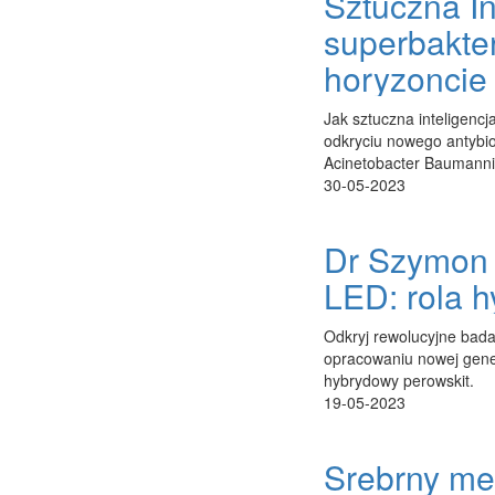
Sztuczna In
superbakte
horyzoncie
Jak sztuczna inteligencj
odkryciu nowego antybio
Acinetobacter Baumanni
30-05-2023
Dr Szymon 
LED: rola 
Odkryj rewolucyjne bada
opracowaniu nowej gener
hybrydowy perowskit.
19-05-2023
Srebrny med