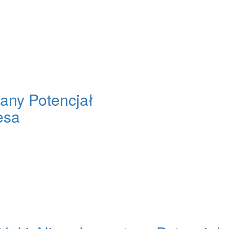
any Potencjał
esa