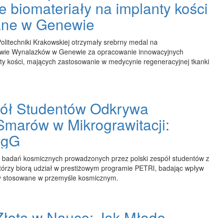
 biomateriały na implanty kości
ane w Genewie
litechniki Krakowskiej otrzymały srebrny medal na
wie Wynalazków w Genewie za opracowanie innowacyjnych
ty kości, mających zastosowanie w medycynie regeneracyjnej tkanki
pół Studentów Odkrywa
Smarów w Mikrograwitacji:
ugG
t badań kosmicznych prowadzonych przez polski zespół studentów z
 którzy biorą udział w prestiżowym programie PETRI, badając wpływ
ry stosowane w przemyśle kosmicznym.
łota w Nauce: Jak Młode