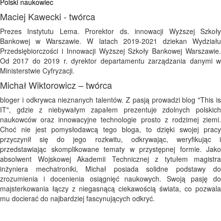
Polski naukowiec
Maciej Kawecki - twórca
Prezes Instytutu Lema. Prorektor ds. innowacji Wyższej Szkoły
Bankowej w Warszawie. W latach 2019-2021 dziekan Wydziału
Przedsiębiorczości i Innowacji Wyższej Szkoły Bankowej Warszawie.
Od 2017 do 2019 r. dyrektor departamentu zarządzania danymi w
Ministerstwie Cyfryzacji.
Michał Wiktorowicz – twórca
bloger i odkrywca nieznanych talentów. Z pasją prowadzi blog "This is
IT", gdzie z niebywałym zapałem prezentuje zdolnych polskich
naukowców oraz innowacyjne technologie prosto z rodzimej ziemi.
Choć nie jest pomysłodawcą tego bloga, to dzięki swojej pracy
przyczynił się do jego rozkwitu, odkrywając, weryfikując i
przedstawiając skomplikowane tematy w przystępnej formie. Jako
absolwent Wojskowej Akademii Technicznej z tytułem magistra
inżyniera mechatroniki, Michał posiada solidne podstawy do
zrozumienia i docenienia osiągnięć naukowych. Swoją pasję do
majsterkowania łączy z niegasnącą ciekawością świata, co pozwala
mu docierać do najbardziej fascynujących odkryć.