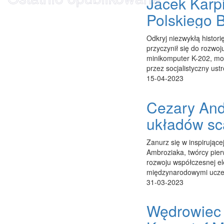
Jacek Karpi
Polskiego B
Odkryj niezwykłą histori
przyczynił się do rozwoju
minikomputer K-202, mog
przez socjalistyczny ustr
15-04-2023
Cezary And
układów sc
Zanurz się w inspirujące
Ambroziaka, twórcy pier
rozwoju współczesnej el
międzynarodowymi uczel
31-03-2023
Wędrowiec 