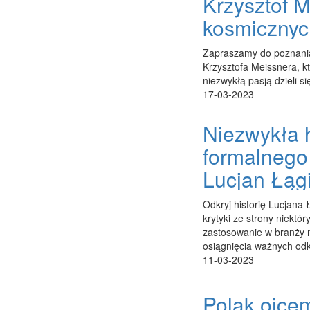
Krzysztof M
kosmicznyc
Zapraszamy do poznania 
Krzysztofa Meissnera, kt
niezwykłą pasją dzieli s
17-03-2023
Niezwykła h
formalnego
Lucjan Łąg
Odkryj historię Lucjana 
krytyki ze strony niektó
zastosowanie w branży m
osiągnięcia ważnych od
11-03-2023
Polak ojcem