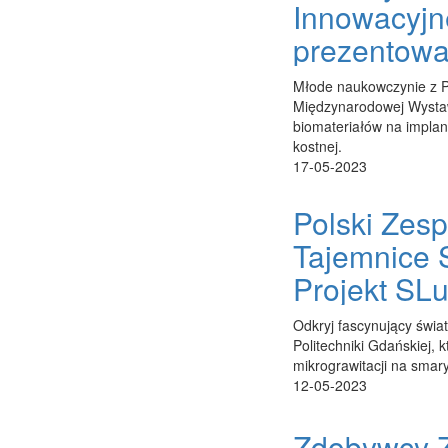
Innowacyjne
prezentow
Młode naukowczynie z Po
Międzynarodowej Wysta
biomateriałów na implan
kostnej.
17-05-2023
Polski Zes
Tajemnice 
Projekt SL
Odkryj fascynujący świa
Politechniki Gdańskiej,
mikrograwitacji na sma
12-05-2023
Zdobywcy Z