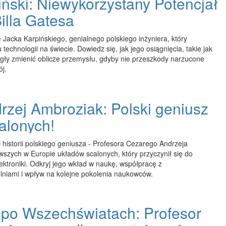
ński: Niewykorzystany Potencjał
illa Gatesa
ę Jacka Karpińskiego, genialnego polskiego inżyniera, który
 technologii na świecie. Dowiedz się, jak jego osiągnięcia, takie jak
ły zmienić oblicze przemysłu, gdyby nie przeszkody narzucone
ój.
rzej Ambroziak: Polski geniusz
alonych!
j historii polskiego geniusza - Profesora Cezarego Andrzeja
wszych w Europie układów scalonych, który przyczynił się do
ektroniki. Odkryj jego wkład w naukę, współpracę z
niami i wpływ na kolejne pokolenia naukowców.
po Wszechświatach: Profesor