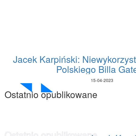
Jacek Karpiński: Niewykorzyst
Polskiego Billa Gat
15-04-2023
Ostatnio opublikowane
Ostatnio opublikowane
Ostatnio opublikowane
Ostatnio opublikowane