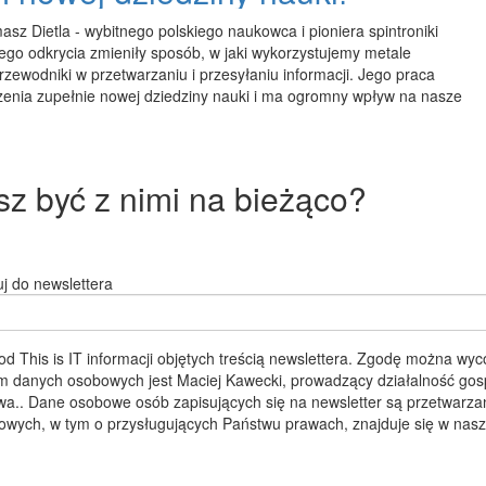
sz Dietla - wybitnego polskiego naukowca i pioniera spintroniki
ego odkrycia zmieniły sposób, w jaki wykorzystujemy metale
zewodniki w przetwarzaniu i przesyłaniu informacji. Jego praca
rzenia zupełnie nowej dziedziny nauki i ma ogromny wpływ na nasze
esz być z nimi na bieżąco?
uj do newslettera
 This is IT informacji objętych treścią newslettera. Zgodę można w
em danych osobowych jest Maciej Kawecki, prowadzący działalność go
.. Dane osobowe osób zapisujących się na newsletter są przetwarzane w
bowych, w tym o przysługujących Państwu prawach, znajduje się w nas