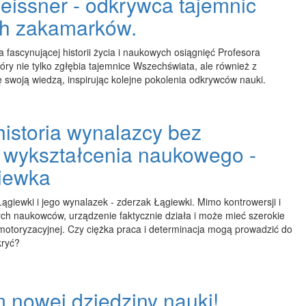
eissner - odkrywca tajemnic
h zakamarków.
fascynującej historii życia i naukowych osiągnięć Profesora
óry nie tylko zgłębia tajemnice Wszechświata, ale również z
ię swoją wiedzą, inspirując kolejne pokolenia odkrywców nauki.
istoria wynalazcy bez
 wykształcenia naukowego -
iewka
Łągiewki i jego wynalazek - zderzak Łągiewki. Mimo kontrowersji i
rych naukowców, urządzenie faktycznie działa i może mieć szerokie
otoryzacyjnej. Czy ciężka praca i determinacja mogą prowadzić do
kryć?
 nowej dziedziny nauki!